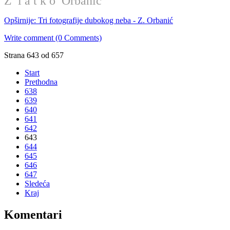
Z l a t k o Orbanić
Opširnije: Tri fotografije dubokog neba - Z. Orbanić
Write comment (0 Comments)
Strana 643 od 657
Start
Prethodna
638
639
640
641
642
643
644
645
646
647
Sledeća
Kraj
Komentari