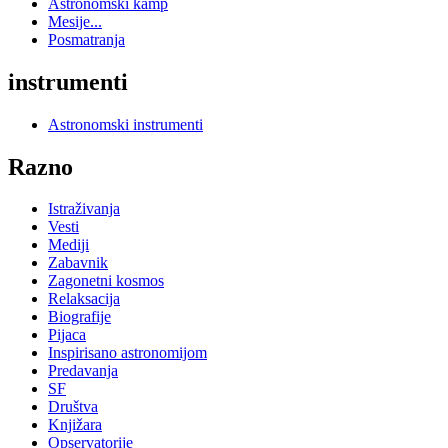
Astronomski kamp
Mesije...
Posmatranja
instrumenti
Astronomski instrumenti
Razno
Istraživanja
Vesti
Mediji
Zabavnik
Zagonetni kosmos
Relaksacija
Biografije
Pijaca
Inspirisano astronomijom
Predavanja
SF
Društva
Knjižara
Opservatorije