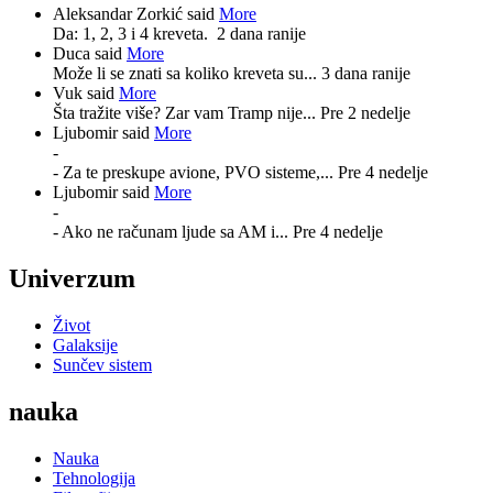
Aleksandar Zorkić said
More
Da: 1, 2, 3 i 4 kreveta.
2 dana ranije
Duca said
More
Može li se znati sa koliko kreveta su...
3 dana ranije
Vuk said
More
Šta tražite više? Zar vam Tramp nije...
Pre 2 nedelje
Ljubomir said
More
-
- Za te preskupe avione, PVO sisteme,...
Pre 4 nedelje
Ljubomir said
More
-
- Ako ne računam ljude sa AM i...
Pre 4 nedelje
Univerzum
Život
Galaksije
Sunčev sistem
nauka
Nauka
Tehnologija