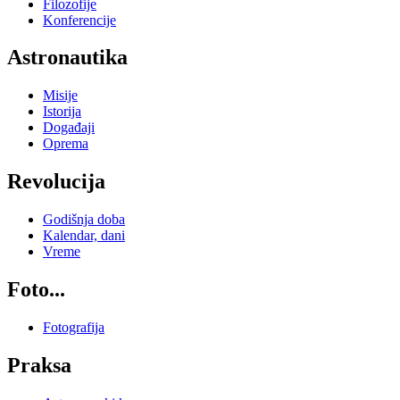
Filozofije
Konferencije
Astronautika
Misije
Istorija
Događaji
Oprema
Revolucija
Godišnja doba
Kalendar, dani
Vreme
Foto...
Fotografija
Praksa