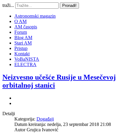
traži...
Pronađi!
Astronomski magazin
O AM
AM časopis
Forum
Blog AM
Stari AM
Pristup
Kontakt
VoBaNISTA
ELECTRA
Neizvesno učešće Rusije u Mesečevoj
orbitalnoj stanici
Detalji
Kategorija:
Događaji
Datum kreiranja: nedelja, 23 septembar 2018 21:08
Autor
Grujica Ivanović