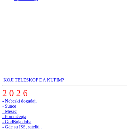
KOJI TELESKOP DA KUPIM?
2 0 2 6
- Nebeski događaji
- Sunce
- Mesec
- Pomračenja
- Godišnja doba
- Gde su ISS, sateliti..