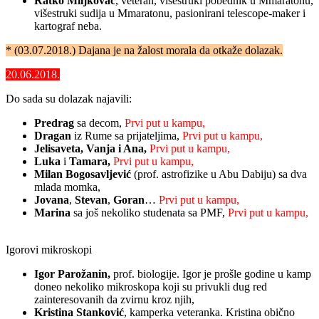
Ratko Miljkovac
, veteran, višestruki pobednik u Mmaratonu,
višestruki sudija u Mmaratonu, pasionirani telescope-maker i
kartograf neba.
* (03.07.2018.) Dajana je na žalost morala da otkaže dolazak.
20.06.2018.
Do sada su dolazak najavili:
Predrag
sa decom,
Prvi put u kampu,
Dragan
iz Rume sa prijateljima,
Prvi put u kampu,
Jelisaveta, Vanja i Ana,
Prvi put u kampu,
Luka
i
Tamara
,
Prvi put u kampu,
Milan Bogosavljević
(prof. astrofizike u Abu Dabiju) sa dva
mlada momka,
Jovana
,
Stevan
,
Goran
…
Prvi put u kampu,
Marina
sa još nekoliko studenata sa PMF,
Prvi put u kampu,
Igorovi mikroskopi
Igor Parožanin,
prof. biologije
. Igor je prošle godine u kamp
doneo nekoliko mikroskopa koji su privukli dug red
zainteresovanih da zvirnu kroz njih,
Kristina Stanković
, kamperka veteranka. Kristina obično