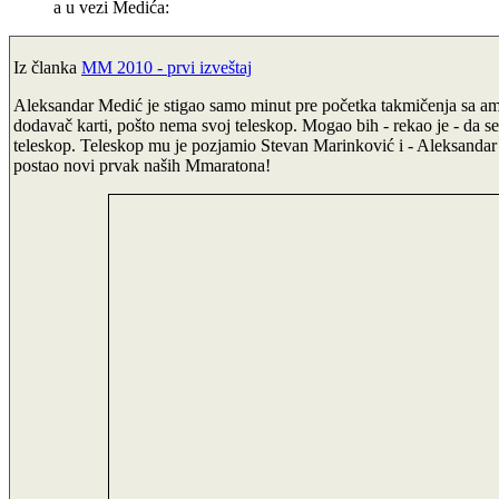
a u vezi Medića:
Iz članka
MM 2010 - prvi izveštaj
Aleksandar Medić je stigao samo minut pre početka takmičenja sa 
dodavač karti, pošto nema svoj teleskop. Mogao bih - rekao je - da s
teleskop. Teleskop mu je pozjamio Stevan Marinković i - Aleksandar j
postao novi prvak naših Mmaratona!