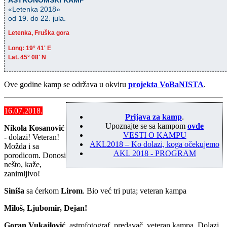
«Letenka 2018»
od 19. do 22. jula.
Letenka, Fruška gora
Long: 19° 41' E
Lat. 45° 08' N
Ove godine kamp se održava u okviru
projekta VoBaNISTA
.
16.07.2018.
Prijava za kamp
.
Upoznajte se sa kampom
ovde
Nikola Kosanović
VESTI O KAMPU
- dolazi! Veteran!
AKL2018 – Ko dolazi, koga očekujemo
Možda i sa
AKL 2018 - PROGRAM
porodicom. Donosi
nešto, kaže,
zanimljivo!
Siniša
sa ćerkom
Lirom
. Bio već tri puta; veteran kampa
Miloš, Ljubomir, Dejan!
Goran Vukajlović
, astrofotograf, predavač, veteran kampa. Dolazi