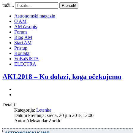
traži...
Pronađi!
Astronomski magazin
O AM
AM časopis
Forum
Blog AM
Stari AM
Pristup
Kontakt
VoBaNISTA
ELECTRA
AKL2018 – Ko dolazi, koga očekujemo
Detalji
Kategorija:
Letenka
Datum kreiranja: sreda, 20 jun 2018 12:00
Autor
Aleksandar Zorkić
ASTRONOMSKI KAMP