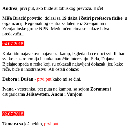
Andrea
, prvi put, ako bude autobuskog prevoza. Biće!
Miša Bracić
potvrdio: dolazi sa
19 đaka i četiri profesora fizike
, u
organizaciji Regionalnog centra za talente iz Zrenjanina i
Zrenjaninske grupe NPN. Među učenicima se nalaze i dva
predavača...
04.07.2018.
Kako idu najave ove najave za kamp, izgleda da će doći svi. Ili bar
svi koje astronomija i nauka naročito interesuju. E da, Dajana
Bjelajac spada u retke koji su otkazali najavljeni dolazak, jer, kako
reče, biće u inostranstvu. Ali ostali dolaze:
Debora
i
Dušan
-
prvi put
kako mi se čini.
Ivana
- veteranka, pet puta na kampu, sa sejom
Zoranom
i
drugaricama
Jelisavetom
,
Anom
i
Vanjom
.
02.07.2018.
Tamara
sa još nekim,
prvi put