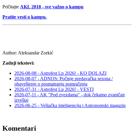
Pričitajte
AKL 2018 - sve važno o kampu
Pratite vesti o kampu.
Author:
Aleksandar Zorkić
Zadnji tekstovi:
2026-08-08 - Astrofest Lp 2026! - KO DOLAZI
2026-08-07 - ADNOS: Počinje predavačka sezona /
obaveštenje o posmatranju pomračenja
2026-07-31 - Astrofest Lp 2026! - VESTI
2026-07-11 - AK "Pod zvezdama" - dok čekamo zvaničan
izveštaj
2026-06-25 - Veštačka inteligencija i Astronomski magazin
Komentari