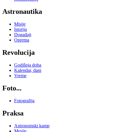
Astronautika
Misije
Istorija
Događaji
Oprema
Revolucija
Godišnja doba
Kalendar, dani
Vreme
Foto...
Fotografija
Praksa
Astronomski kamp
Mesije...