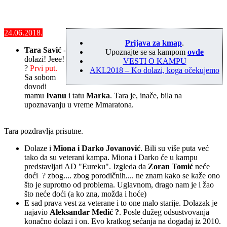
24.06.2018.
Prijava za kmap
.
Tara Savić
-
Upoznajte se sa kampom
ovde
dolazi! Jeee!
VESTI O KAMPU
?
Prvi put.
AKL2018 – Ko dolazi, koga očekujemo
Sa sobom
dovodi
mamu
Ivanu
i tatu
Marka
. Tara je, inače, bila na
upoznavanju u vreme Mmaratona.
Tara pozdravlja prisutne.
Dolaze i
Miona
i
Darko Jovanović
. Bili su više puta već
tako da su veterani kampa. Miona i Darko će u kampu
predstavljati AD "Eureku". Izgleda da
Zoran Tomić
neće
doći ? zbog.... zbog porodičnih.... ne znam kako se kaže ono
što je suprotno od problema. Uglavnom, drago nam je i žao
što neće doći (a ko zna, možda i hoće)
E sad prava vest za veterane i to one malo starije. Dolazak je
najavio
Aleksandar Medić
?
. Posle dužeg odsustvovanja
konačno dolazi i on. Evo kratkog sećanja na događaj iz 2010.