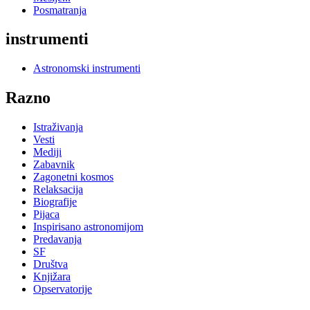
Posmatranja
instrumenti
Astronomski instrumenti
Razno
Istraživanja
Vesti
Mediji
Zabavnik
Zagonetni kosmos
Relaksacija
Biografije
Pijaca
Inspirisano astronomijom
Predavanja
SF
Društva
Knjižara
Opservatorije