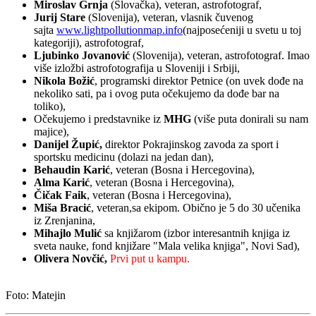
Miroslav Grnja
(Slovačka), veteran, astrofotograf,
Jurij Stare
(Slovenija), veteran, vlasnik čuvenog
sajta
www.lightpollutionmap.info
(najposećeniji u svetu u toj
kategoriji), astrofotograf,
Ljubinko Jovanović
(Slovenija), veteran, astrofotograf. Imao
više izložbi astrofotografija u Sloveniji i Srbiji,
Nikola Božić
, programski direktor Petnice (on uvek dođe na
nekoliko sati, pa i ovog puta očekujemo da dođe bar na
toliko),
Očekujemo i predstavnike iz
MHG
(više puta donirali su nam
majice),
Danijel Župić
,
direktor Pokrajinskog zavoda za sport i
sportsku medicinu (dolazi na jedan dan),
Behaudin Karić
, veteran (Bosna i Hercegovina),
Alma Karić
, veteran (Bosna i Hercegovina),
Čičak Faik
, veteran (Bosna i Hercegovina),
Miša Bracić
, veteran,sa ekipom. Obično je 5 do 30 učenika
iz Zrenjanina,
Mihajlo Mulić
sa knjižarom (izbor interesantnih knjiga iz
sveta nauke, fond knjižare "Mala velika knjiga", Novi Sad),
Olivera Novčić,
Prvi put u kampu.
Foto: Matejin