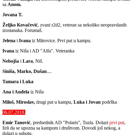
sa
Anom.
Jovana T.
Željko Kovačević
, zvani r2d2, veteran sa nekoliko neopravdanih
izostanaka. Forumaš.
Jelena
i
Ivana
iz Mitrovice. Prvi put u kampu.
Ivana
iz Niša i AD "Alfa". Veteranka
Nebojša
i
Lara
, Niš.
Siniša, Marko, Dušan
....
Tamara i Luka
Ana i Anđela
iz Niša
Miloš, Miroslav,
drugi put u kampu,
Luka i Jovan
podrška
06.07.2018.
Emir Tanović
, predsednik AD "Polaris", Tuzla. Dolazi
prvi put
,
želi da se upozna sa kampom i društvom. Dovodi još nekog, a
dolazi u subotu.