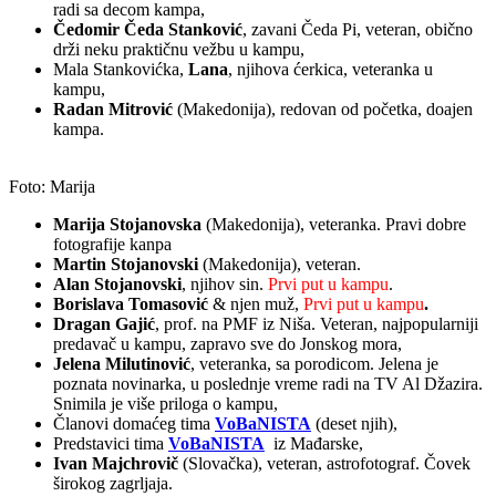
radi sa decom kampa,
Čedomir Čeda Stanković
, zavani Čeda Pi, veteran, obično
drži neku praktičnu vežbu u kampu,
Mala Stankovićka,
Lana
, njihova ćerkica, veteranka u
kampu,
Radan Mitrović
(Makedonija), redovan od početka, doajen
kampa.
Foto: Marija
Marija Stojanovska
(Makedonija), veteranka. Pravi dobre
fotografije kanpa
Martin Stojanovski
(Makedonija), veteran.
Alan Stojanovski
, njihov sin.
Prvi put u kampu
.
Borislava Tomasović
& njen muž,
Prvi put u kampu
.
Dragan Gajić
, prof. na PMF iz Niša. Veteran, najpopularniji
predavač u kampu, zapravo sve do Jonskog mora,
Jelena Milutinović
, veteranka, sa porodicom. Jelena je
poznata novinarka, u poslednje vreme radi na TV Al Džazira.
Snimila je više priloga o kampu,
Članovi domaćeg tima
VoBaNISTA
(deset njih),
Predstavici tima
VoBaNISTA
iz Mađarske,
Ivan Majchrovič
(Slovačka), veteran, astrofotograf. Čovek
širokog zagrljaja.