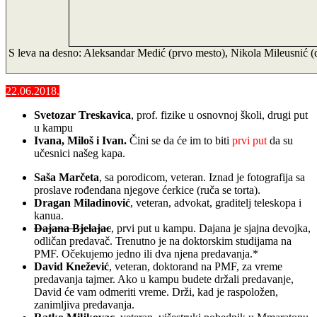
S leva na desno: Aleksandar Medić (prvo mesto), Nikola Mileusnić (d
22.06.2018.
Svetozar Treskavica
,
prof. fizike u osnovnoj školi, drugi put
u kampu
Ivana
,
Miloš
i
Ivan
.
Čini se da će im to biti
prvi put
da su
učesnici našeg kapa.
Saša Marčeta
, sa porodicom, veteran. Iznad je fotografija sa
proslave rođendana njegove ćerkice (ruča se torta).
Dragan Miladinović
, veteran, advokat, graditelj teleskopa i
kanua.
Dajana Bjelajac
, prvi put u kampu. Dajana je sjajna devojka,
odličan predavač. Trenutno je na doktorskim studijama na
PMF. Očekujemo jedno ili dva njena predavanja.*
David Knežević
, veteran, doktorand na PMF, za vreme
predavanja tajmer. Ako u kampu budete držali predavanje,
David će vam odmeriti vreme. Drži, kad je raspoložen,
zanimljiva predavanja.