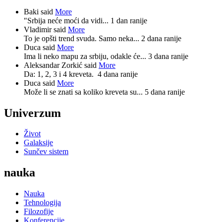
Baki said
More
"Srbija neće moći da vidi...
1 dan ranije
Vladimir said
More
To je opšti trend svuda. Samo neka...
2 dana ranije
Duca said
More
Ima li neko mapu za srbiju, odakle će...
3 dana ranije
Aleksandar Zorkić said
More
Da: 1, 2, 3 i 4 kreveta.
4 dana ranije
Duca said
More
Može li se znati sa koliko kreveta su...
5 dana ranije
Univerzum
Život
Galaksije
Sunčev sistem
nauka
Nauka
Tehnologija
Filozofije
Konferencije