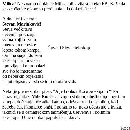
Milica
! Ne znamo odakle je Milica, ali javila se preko FB. Kaže da
je sve članke o kampu pročititala i da dolazi! Jeeee!
A doći će i veteran
Stevan Marinković
!
Steva već čitavu
deceniju pokazuje
svima koji se za to
interesuju nebeske
Čuveni Stevin teleskop
lepote tokom kampa.
On ima sjajan dobson
teleskop kojim vešto
upravlja, lako pronalazi
sve što je interesantno
od nebeskih objekate i
usput objašnjava šta se to u okularu vidi.
Neko je pre neki dan pitao: "A je l dolazi Koča sa ekipom?" Pa
naravno, dolazi
Mile Kočić
sa svojim štabom, obezbeđuje logistiku
kampa, dočekuje učesnike kampa, održava red i disciplinu, kad
zatreba čak i komarce praši. I ne samo to, nego učestvuje u kvizu,
takmiči se u osmatračkom takmičenju, useverava i kolimira
teleskope. Ume i dobar paprikaš da skuva.
Koča