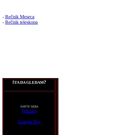
-
Rečnik Meseca
-
Rečnik teleskopa
?
ŠTA DA GLEDAM
KARTE NEBA
Wikisky
Google Sky