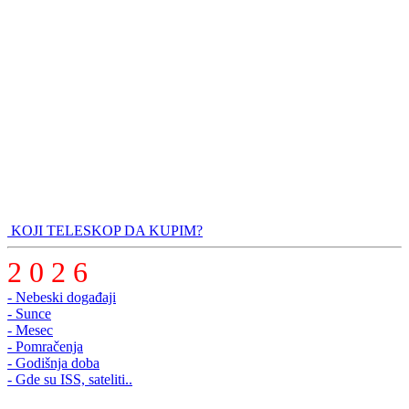
KOJI TELESKOP DA KUPIM?
2 0 2 6
- Nebeski događaji
- Sunce
- Mesec
- Pomračenja
- Godišnja doba
- Gde su ISS, sateliti..