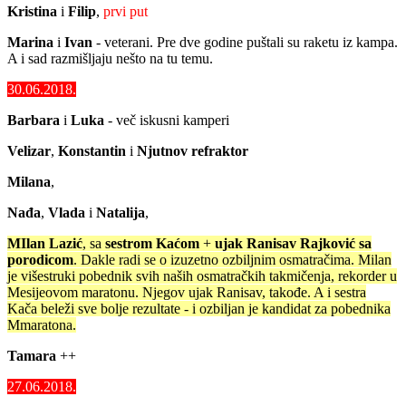
Kristina
i
Filip
,
prvi put
Marina
i
Ivan
- veterani. Pre dve godine puštali su raketu iz kampa.
A i sad razmišljaju nešto na tu temu.
30.06.2018.
Barbara
i
Luka
- več iskusni kamperi
Velizar
,
Konstantin
i
Njutnov refraktor
Milana
,
Nađa
,
Vlada
i
Natalija
,
MIlan Lazić
, sa
sestrom
Kaćom
+
ujak
Ranisav Rajković
sa
porodicom
. Dakle radi se o izuzetno ozbiljnim osmatračima. Milan
je višestruki pobednik svih naših osmatračkih takmičenja, rekorder u
Mesijeovom maratonu. Njegov ujak Ranisav, takođe. A i sestra
Kača beleži sve bolje rezultate - i ozbiljan je kandidat za pobednika
Mmaratona.
Tamara
++
27.06.2018.