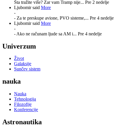
Šta tražite više? Zar vam Tramp nije...
Pre 2 nedelje
Ljubomir said
More
-
- Za te preskupe avione, PVO sisteme,...
Pre 4 nedelje
Ljubomir said
More
-
- Ako ne računam ljude sa AM i...
Pre 4 nedelje
Univerzum
Život
Galaksije
Sunčev sistem
nauka
Nauka
Tehnologija
Filozofije
Konferencije
Astronautika