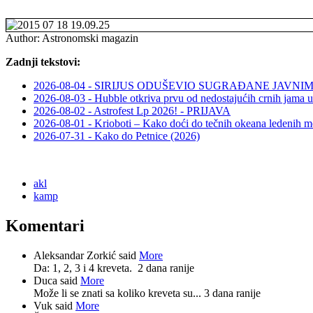
Author:
Astronomski magazin
Zadnji tekstovi:
2026-08-04 - SIRIJUS ODUŠEVIO SUGRAĐANE JAV
2026-08-03 - Hubble otkriva prvu od nedostajućih crnih jama u
2026-08-02 - Astrofest Lp 2026! - PRIJAVA
2026-08-01 - Krioboti – Kako doći do tečnih okeana ledenih m
2026-07-31 - Kako do Petnice (2026)
akl
kamp
Komentari
Aleksandar Zorkić said
More
Da: 1, 2, 3 i 4 kreveta.
2 dana ranije
Duca said
More
Može li se znati sa koliko kreveta su...
3 dana ranije
Vuk said
More