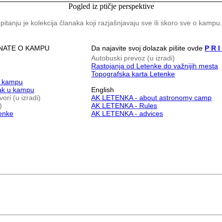
Pogled iz ptičje perspektive
anju je kolekcija članaka koji razjašnjavaju sve ili skoro sve o kampu
ZNATE O KAMPU
Da najavite svoj dolazak pišite ovde
P R I
Autobuski prevoz (u izradi)
Rastojanja od Letenke do važnijih mesta
Topografska karta Letenke
u kampu
vak u kampu
English
ori (u izradi)
AK LETENKA - about astronomy camp
)
AK LETENKA - Rules
enke
AK LETENKA - advices