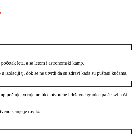
a
e početak leta, a sa letom i astronomski kamp.
 u izolaciji tj. dok se ne utvrdi da su zdravi kada su puštani kućama.
kamp počinje, verujemo biće otvorene i državne granice pa će svi naši
tveno stanje je rovito.