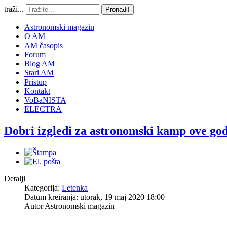
traži...
Pronađi!
Astronomski magazin
O AM
AM časopis
Forum
Blog AM
Stari AM
Pristup
Kontakt
VoBaNISTA
ELECTRA
Dobri izgledi za astronomski kamp ove go
Detalji
Kategorija:
Letenka
Datum kreiranja: utorak, 19 maj 2020 18:00
Autor
Astronomski magazin