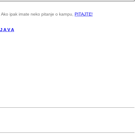
. Ako ipak imate neko pitanje o kampu,
PITAJTE!
 J A V A