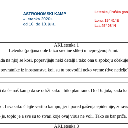
Letenka, Fruška gor
ASTRONOMSKI KAMP
«Letenka 2020»
Long: 19° 41' E
od 16. do 19. jula.
Lat. 45° 08' N
Letenka (poljana dole blizu sredine slike) u nepregenoj šumi.
da na njoj se kosi, popravljaju neki detalji i tako ona u spokoju očekuj
povratnike iz inostranstva koji su tu provodili neko vreme (dve nedelje)
ledi da će naš kamp da se održi kako i bilo planirano. Do 16. jula, kada 
ki. I svakako čitajte vesti o kampu, jer i pored gašenja epidemije, zdravs
 toplo je a sve su to stvari koje ovaj virus ne voli. Tako se bar priča.