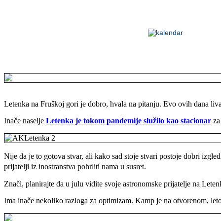
Letenka na Fruškoj gori je dobro, hvala na pitanju. Evo ovih dana liva
Inače naselje
Letenka je tokom pandemije služilo kao stacionar
za 
Nije da je to gotova stvar, ali kako sad stoje stvari postoje dobri izg
prijatelji iz inostranstva pohrliti nama u susret.
Znači, planirajte da u julu vidite svoje astronomske prijatelje na Leten
Ima inače nekoliko razloga za optimizam. Kamp je na otvorenom, leto je,