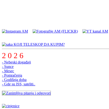
KOJI TELESKOP DA KUPIM?
2 0 2 6
- Nebeski događaji
- Sunce
- Mesec
- Pomračenja
- Godišnja doba
- Gde su ISS, sateliti..