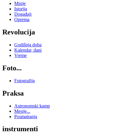
Misije
Istorija
Događaji
Oprema
Revolucija
Godišnja doba
Kalendar, dani
Vreme
Foto...
Fotografija
Praksa
Astronomski kamp
Mesije...
Posmatranja
instrumenti