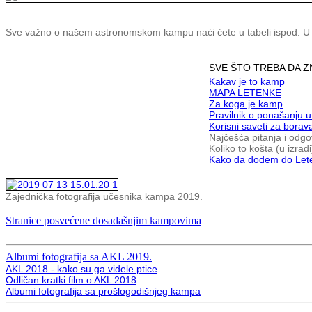
Sve važno o našem astronomskom kampu naći ćete u tabeli ispod. U pit
SVE ŠTO TREBA DA 
Kakav je to kamp
MAPA LETENKE
Za koga je kamp
Pravilnik o ponašanju 
Korisni saveti za bora
Najčešća pitanja i odgov
Koliko to košta (u izradi
Kako da dođem do Let
Zajednička fotografija učesnika kampa 2019.
Stranice posvećene dosadašnjim kampovima
Albumi fotografija sa AKL 2019.
AKL 2018 - kako su ga videle ptice
Odličan kratki film o AKL 2018
Albumi fotografija sa prošlogodišnjeg kampa