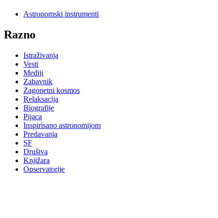
Astronomski instrumenti
Razno
Istraživanja
Vesti
Mediji
Zabavnik
Zagonetni kosmos
Relaksacija
Biografije
Pijaca
Inspirisano astronomijom
Predavanja
SF
Društva
Knjižara
Opservatorije