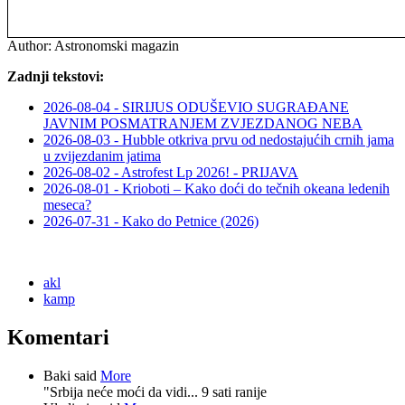
Author:
Astronomski magazin
Zadnji tekstovi:
2026-08-04 - SIRIJUS ODUŠEVIO SUGRAĐANE
JAVNIM POSMATRANJEM ZVJEZDANOG NEBA
2026-08-03 - Hubble otkriva prvu od nedostajućih crnih jama
u zvijezdanim jatima
2026-08-02 - Astrofest Lp 2026! - PRIJAVA
2026-08-01 - Krioboti – Kako doći do tečnih okeana ledenih
meseca?
2026-07-31 - Kako do Petnice (2026)
akl
kamp
Komentari
Baki said
More
"Srbija neće moći da vidi...
9 sati ranije