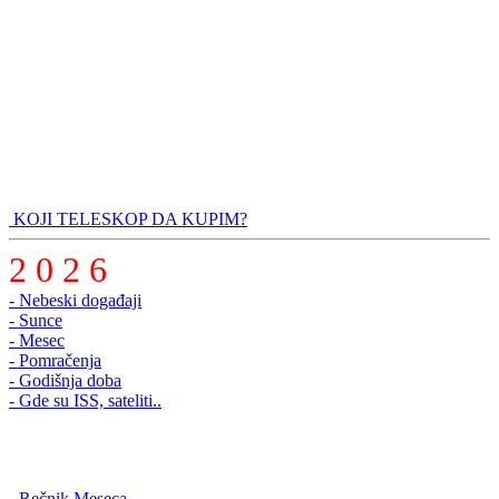
KOJI TELESKOP DA KUPIM?
2 0 2 6
- Nebeski događaji
- Sunce
- Mesec
- Pomračenja
- Godišnja doba
- Gde su ISS, sateliti..
-
Rečnik Meseca