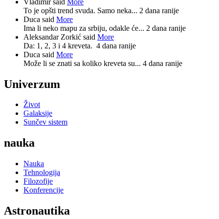
Vladimir said
More
To je opšti trend svuda. Samo neka...
2 dana ranije
Duca said
More
Ima li neko mapu za srbiju, odakle će...
2 dana ranije
Aleksandar Zorkić said
More
Da: 1, 2, 3 i 4 kreveta.
4 dana ranije
Duca said
More
Može li se znati sa koliko kreveta su...
4 dana ranije
Univerzum
Život
Galaksije
Sunčev sistem
nauka
Nauka
Tehnologija
Filozofije
Konferencije
Astronautika