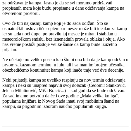
za održavanje kampa. Jasno je da se svi moramo pridržavati
propisanih mera koje budu propisane u dane održavanja kampa na
otvorenom prostoru.
Ovo će biti najkasniji kamp koji je do sada održan. Što se
osmatračkih uslova tiče septembar mesec može biti idealan za kamp
jer su tada noći duge, po pravilu taj mesec je miran i stabilan u
meteorološkom smislu, bez iznenadnih provala oblaka i oluja. Ako
nas vreme posluži postoje velike šanse da kamp bude izuzetno
prijatan.
Ne očekujemo veliku posetu kao što bi ona bila da je kamp održan u
prvom zakazanom terminu, u julu, ali i sa manjim brojem učesnika
obezbedićemo kontinuitet kampa koji inače traje već dve decenije.
Neki prijatelji kampa se uveliko raspituju za nov termin održavanja
kampa i neki su unapred najavili svoj dolazak (Čedomir Stanković,
Jelena Milutinović, Miša Bracić...) – kad god da se bude održavao.
Za sad imamo potvrdu da će i ove godine „Mala velika knjiga“,
popularna knjižara iz Novog Sada imati svoj mobilnim štand na
kampu, sa prigodnim izborom naučno popularnih knjiga.