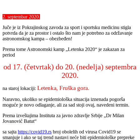
2. septembar 2020.
Juče je iz Pokrajinskog zavoda za sport i sportsku medicinu stigla
potvrda da je za prostor i ostalo što nam je potrebno za održavanje
astronomskog kampa –
obezbeđen
!
Prema tome Astronomski kamp „Letenka 2020“ je zakazan za
period
od 17. (četvrtak) do 20. (nedelja) septembra
2020.
Letenka, Fruška gora.
na staroj lokaciji:
Naravno, ukoliko se epidemiološka situacija iznenada pogorša
moguće je novo odlaganje, ali za sad stoji ovaj, navedeni termin.
Prema izveštajima Instituta za javno zdravlje Srbije „Dr Milan
Jovanović Batut“
sa sajta
https://covid19.rs
broj obolelih od virusa Covid19 se
smanjuje i ako se taj trend nastavi neće biti epidemiološke prepreke