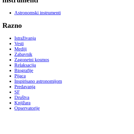
instrumenti
Astronomski instrumenti
Razno
Istraživanja
Vesti
Mediji
Zabavnik
Zagonetni kosmos
Relaksacija
Biografije
Pijaca
Inspirisano astronomijom
Predavanja
SF
Društva
Knjižara
Opservatorije