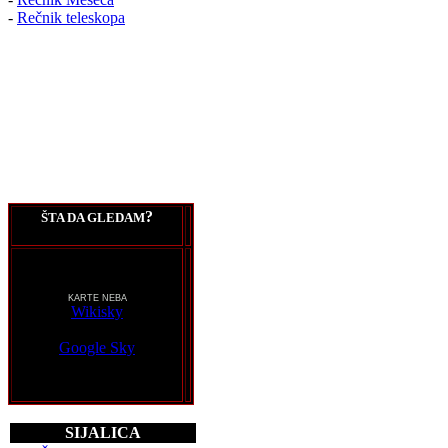
-
Rečnik teleskopa
?
ŠTA DA GLEDAM
KARTE NEBA
Wikisky
Google Sky
SIJALICA