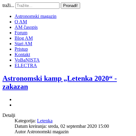
traži...
Pronađi!
Astronomski magazin
O AM
AM časopis
Forum
Blog AM
Stari AM
Pristup
Kontakt
VoBaNISTA
ELECTRA
Astronomski kamp „Letenka 2020“ -
zakazan
Detalji
Kategorija:
Letenka
Datum kreiranja: sreda, 02 septembar 2020 15:00
Autor
Astronomski magazin