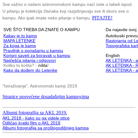
Sve važno o našem astronomskom kampu naći ćete u tabeli ispod.
U pitanju je kolekcija članaka koji razjašnjavaju sve ili skoro sve o
PITAJTE!
kampu. Ako ipak imate neko pitanje o kampu,
SVE ŠTO TREBA DA ZNATE O KAMPU
Da najavite svoj
Kakav je to kamp
Autobuski prevo
MAPA LETENKE
Rastojanja od L
Za koga je kamp
Topografska kar
Pravilnik o ponašanju u kampu
Korisni saveti za boravak u kampu
English
Najčešća pitanja i odgovori
AK LETENKA - a
Koliko to košta? -
ništa
!
AK LETENKA - R
Kako da dođem do Letenke
AK LETENKA - a
"Istraživanje", Astronomski kamp 2019.
Stranice posvećene dosadašnjim kampovima
Albumi fotografija sa AKL 2019.
AKL 2018 - kako su ga videle ptice
Odličan kratki film o AKL 2018
Albumi fotografija sa prošlogodišnjeg kampa