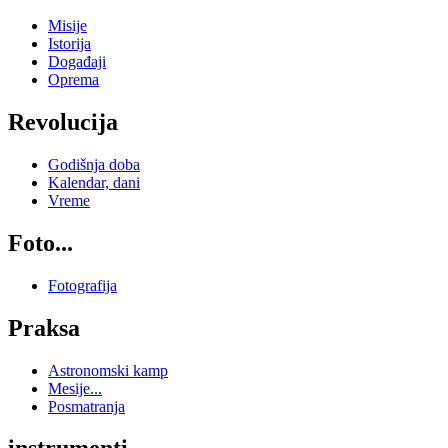
Misije
Istorija
Događaji
Oprema
Revolucija
Godišnja doba
Kalendar, dani
Vreme
Foto...
Fotografija
Praksa
Astronomski kamp
Mesije...
Posmatranja