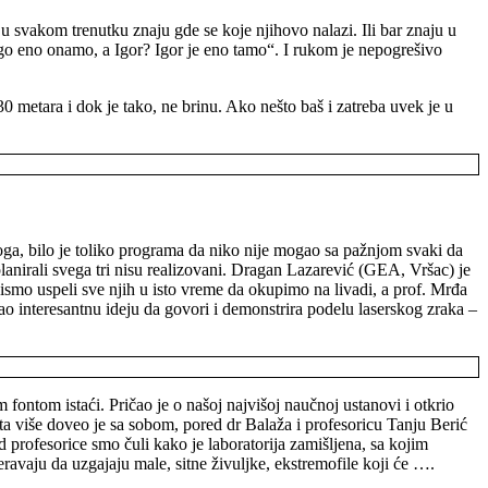
svakom trenutku znaju gde se koje njihovo nalazi. Ili bar znaju u
rugo eno onamo, a Igor? Igor je eno tamo“. I rukom je nepogrešivo
metara i dok je tako, ne brinu. Ako nešto baš i zatreba uvek je u
toga, bilo je toliko programa da niko nije mogao sa pažnjom svaki da
lanirali svega tri nisu realizovani. Dragan Lazarević (GEA, Vršac) je
ismo uspeli sve njih u isto vreme da okupimo na livadi, a prof. Mrđa
o interesantnu ideju da govori i demonstrira podelu laserskog zraka –
fontom istaći. Pričao je o našoj najvišoj naučnoj ustanovi i otkrio
Šta više doveo je sa sobom, pored
dr Balaža
i
profesoricu Tanju Berić
d profesorice smo čuli kako je laboratorija zamišljena, sa kojim
eravaju da uzgajaju male, sitne živuljke, ekstremofile koji će ….