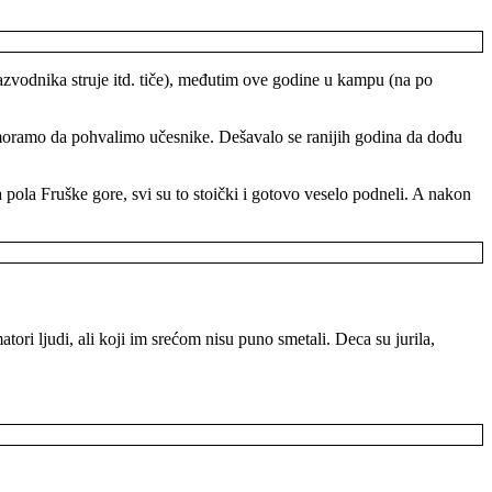
razvodnika struje itd. tiče), međutim ove godine u kampu (na po
 moramo da pohvalimo učesnike. Dešavalo se ranijih godina da dođu
 pola Fruške gore, svi su to stoički i gotovo veselo podneli. A nakon
ri ljudi, ali koji im srećom nisu puno smetali. Deca su jurila,