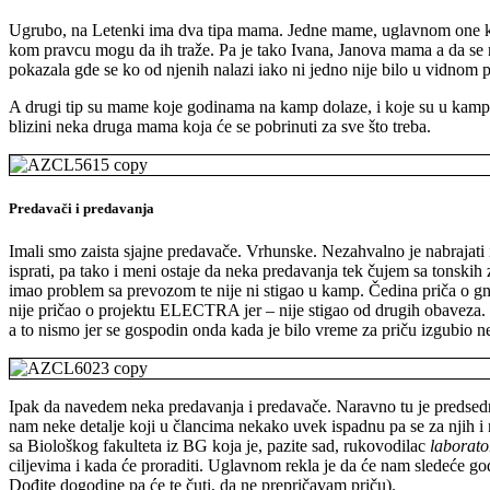
Ugrubo, na Letenki ima dva tipa mama. Jedne mame, uglavnom one koje
kom pravcu mogu da ih traže. Pa je tako Ivana, Janova mama a da se ni
pokazala gde se ko od njenih nalazi iako ni jedno nije bilo u vidnom 
A drugi tip su mame koje godinama na kamp dolaze, i koje su u kampu 
blizini neka druga mama koja će se pobrinuti za sve što treba.
Predavači i predavanja
Imali smo zaista sjajne predavače. Vrhunske. Nezahvalno je nabrajati 
isprati, pa tako i meni ostaje da neka predavanja tek čujem sa tonski
imao problem sa prevozom te nije ni stigao u kamp. Čedina priča o gno
nije pričao o projektu ELECTRA jer – nije stigao od drugih obaveza. N
a to nismo jer se gospodin onda kada je bilo vreme za priču izgubio 
Ipak da navedem neka predavanja i predavače. Naravno tu je preds
nam neke detalje koji u člancima nekako uvek ispadnu pa se za njih i
sa Biološkog fakulteta iz BG koja je, pazite sad, rukovodilac
laborato
ciljevima i kada će proraditi. Uglavnom rekla je da će nam sledeće god
Dođite dogodine pa će te čuti, da ne prepričavam priču).