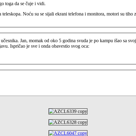
o toga da se čuje i vidi.
na teleskopa. Noću su se sijali ekrani telefona i monitora, motori su ti
ora i učesnika. Jan, momak od oko 5 godina svuda je po kampu išao sa s
vu. Ispričao je sve i onda obavestio svog oca: