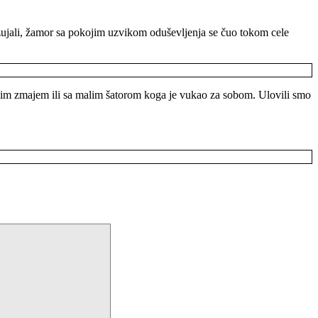
ho zujali, žamor sa pokojim uzvikom oduševljenja se čuo tokom cele
vojim zmajem ili sa malim šatorom koga je vukao za sobom. Ulovili smo