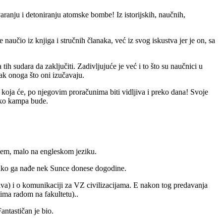
aranju i detoniranju atomske bombe! Iz istorijskih, naučnih,
naučio iz knjiga i stručnih članaka, već iz svog iskustva jer je on, sa
tih sudara da zaključiti. Zadivljujuće je već i to što su naučnici u
tak onoga što oni izučavaju.
oja će, po njegovim proračunima biti vidljiva i preko dana! Svoje
 ako kampa bude.
šem, malo na engleskom jeziku.
 ako ga nađe nek Sunce donese dogodine.
iva) i o komunikaciji za VZ civilizacijama. E nakon tog predavanja
tima radom na fakultetu)..
antastičan je bio.