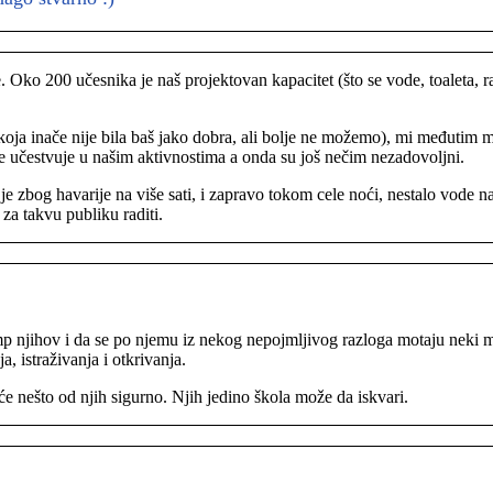
. Oko 200 učesnika je naš projektovan kapacitet (što se vode, toaleta, 
oja inače nije bila baš jako dobra, ali bolje ne možemo), mi međutim
e učestvuje u našim aktivnostima a onda su još nečim nezadovoljni.
e zbog havarije na više sati, i zapravo tokom cele noći, nestalo vode na
 za takvu publiku raditi.
p njihov i da se po njemu iz nekog nepojmljivog razloga motaju neki mato
, istraživanja i otkrivanja.
iće nešto od njih sigurno. Njih jedino škola može da iskvari.