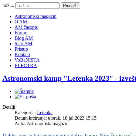
traži...
Pronađi!
Astronomski magazin
O AM
AM časopis
Forum
Blog AM
Stari AM
Pristup
Kontakt
VoBaNISTA
ELECTRA
Astronomski kamp "Letenka 2023" - izveš
Detalji
Kategorija:
Letenka
Datum kreiranja: utorak, 18 jul 2023 15:15
Autor
Astronomski magazin
Dakle, ovo je bio neverovatno dobar kamp. Nije što je naš, 