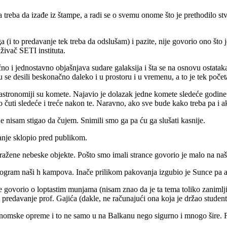
 treba da izađe iz štampe, a radi se o svemu onome što je prethodilo stv
i to predavanje tek treba da odslušam) i pazite, nije govorio ono što je 
aživač SETI instituta.
no i jednostavno objašnjava sudare galaksija i šta se na osnovu ostataka 
u se desili beskonačno daleko i u prostoru i u vremenu, a to je tek poče
tronomiji su komete. Najavio je dolazak jedne komete sledeće godine k
mo čuti sledeće i treće nakon te. Naravno, ako sve bude kako treba pa i
e nisam stigao da čujem. Snimili smo ga pa ću ga slušati kasnije.
vanje sklopio pred publikom.
ažene nebeske objekte. Pošto smo imali strance govorio je malo na na
rogram naši h kampova. Inače prilikom pakovanja izgubio je Sunce pa
e govorio o loptastim munjama (nisam znao da je ta tema toliko zanimlj
no predavanje prof. Gajića (dakle, ne računajući ona koja je držao studen
onomske opreme i to ne samo u na Balkanu nego sigurno i mnogo šire. F