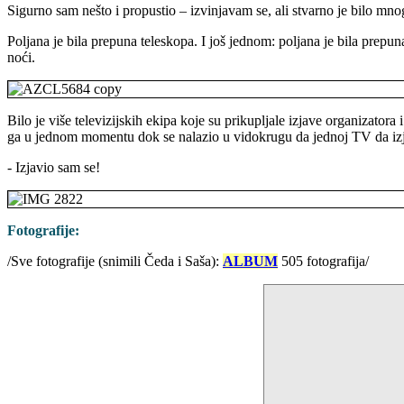
Sigurno sam nešto i propustio – izvinjavam se, ali stvarno je bilo mnog
Poljana je bila prepuna teleskopa. I još jednom: poljana je bila prepu
noći.
Bilo je više televizijskih ekipa koje su prikupljale izjave organizat
ga u jednom momentu dok se nalazio u vidokrugu da jednoj TV da izja
- Izjavio sam se!
Fotografije:
/Sve fotografije (snimili Čeda i Saša):
ALBUM
505 fotografija/