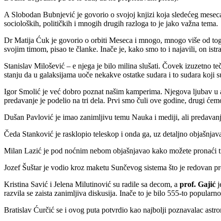
A
Slobodan Bubnjević
je govorio o svojoj knjizi koja sledećeg meseca
socioloških, političkih i mnogih drugih razloga to je jako važna tema.
Dr Matija Ćuk
je govorio o orbiti Meseca i mnogo, mnogo više od toga (
svojim timom, pisao te članke. Inače je, kako smo to i najavili, on istr
Stanislav Milošević
– e njega je bilo milina slušati. Čovek izuzetno teč
stanju da u galaksijama uoče nekakve ostatke sudara i to sudara koji s
Igor Smolić
je već dobro poznat našim kamperima. Njegova ljubav u as
predavanje je podelio na tri dela. Prvi smo čuli ove godine, drugi će
Dušan Pavlović
je imao zanimljivu temu Nauka i mediji, ali predavanj
Čeda Stanković
je rasklopio teleskop i onda ga, uz detaljno objašnja
Milan Lazić
je pod noćnim nebom objašnjavao kako možete pronaći tr
Jozef Šuštar
je vodio kroz maketu Sunčevog sistema što je redovan p
Kristina Savić
i
Jelena Milutinović
su radile sa decom, a
prof. Gajić
j
razvila se zaista zanimljiva diskusija. Inače to je bilo 555-to popular
Bratislav Ćurčić
se i ovog puta potvrdio kao najbolji poznavalac astr