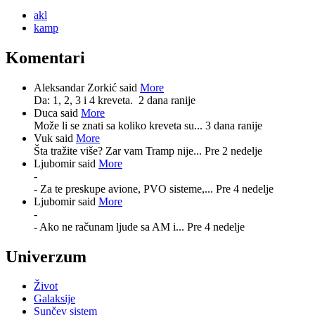
akl
kamp
Komentari
Aleksandar Zorkić said
More
Da: 1, 2, 3 i 4 kreveta.
2 dana ranije
Duca said
More
Može li se znati sa koliko kreveta su...
3 dana ranije
Vuk said
More
Šta tražite više? Zar vam Tramp nije...
Pre 2 nedelje
Ljubomir said
More
-
- Za te preskupe avione, PVO sisteme,...
Pre 4 nedelje
Ljubomir said
More
-
- Ako ne računam ljude sa AM i...
Pre 4 nedelje
Univerzum
Život
Galaksije
Sunčev sistem