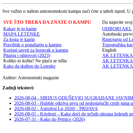
Sve važno o našem astronomskom kampu naći ćete u tabeli ispod. U pit
SVE ŠTO TREBA DA ZNATE O KAMPU
Da najavite svoj
Kakav je to kamp
ODBORI AKL
MAPA LETENKE
Autobuski prevo
Za koga je kamp
Rastojanja od L
Pravilnik o ponašanju u kampu
Topografska kar
Korisni saveti za boravak u kampu
English
Pitanja i odgovori (2023)
AK LETENKA - 
Koliko to košta? Ne plaća se ništa
AK LETENKA -
Kako da dođem do Letenke
AK LETENKA -
Author:
Astronomski magazin
Zadnji tekstovi:
2026-08-04 - SIRIJUS ODUŠEVIO SUGRAĐANE JAV
2026-08-03 - Hubble otkriva prvu od nedostajućih crnih jama u
2026-08-02 - Astrofest Lp 2026! - PRIJAVA
2026-08-01 - Krioboti – Kako doći do tečnih okeana ledenih m
2026-07-31 - Kako do Petnice (2026)