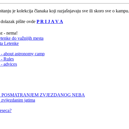
anju je kolekcija članaka koji razjašnjavaju sve ili skoro sve o kamp
 dolazak pišite ovde
P R I J A V A
z - nema!
etenke do važnijih mesta
ta Letenke
about astronomy camp
 Rules
 advices
NIM POSMATRANJEM ZVJEZDANOG NEBA
 zvijezdanim jatima
eseca?