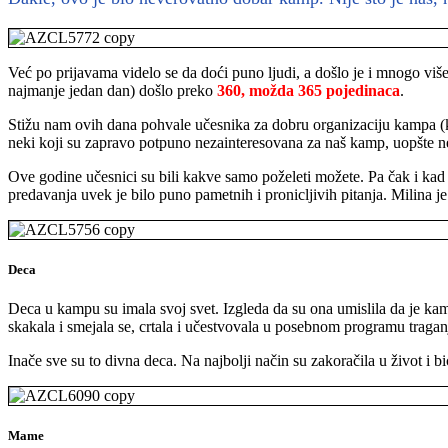
Već po prijavama videlo se da doći puno ljudi, a došlo je i mnogo više
najmanje jedan dan) došlo preko
360, možda 365 pojedinaca
.
Stižu nam ovih dana pohvale učesnika za dobru organizaciju kampa (k
neki koji su zapravo potpuno nezainteresovana za naš kamp, uopšte n
Ove godine učesnici su bili kakve samo poželeti možete. Pa čak i kad j
predavanja uvek je bilo puno pametnih i pronicljivih pitanja. Milina je
Deca
Deca u kampu su imala svoj svet. Izgleda da su ona umislila da je kam
skakala i smejala se, crtala i učestvovala u posebnom programu traganja
Inače sve su to divna deca. Na najbolji način su zakoračila u život i b
Mame