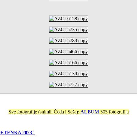
Sve fotografije (snimili Čeda i Saša):
ALBUM
505 fotografija
ETENKA 2023"