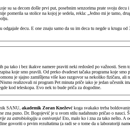
 su sa decom došle prvi put, posebnim senzorima prate svoju decu i u 
je pomerila sa stolice na kojoj je sedela, rekla: „Jedno mi je tamo, d
polju.
odgajale decu. E one znaju samo da su im deca tu negde u krugu od 30 
ih pa tako i bez ikakve namere praviti neki redosled po važnosti. Sem 
h zapisa koje smo pravili. Od preko dvadeset tačaka programa koje smo p
monu je sjajno zamišljena više kao razgovor sa nekoliko fizičara, ali n
ismo realizovali ni program Pet minuta priče iako je jedan učesnik ima
negde kod teleskopa. Evo nek to bude priča za dogodine.
ednik SANU,
akademik Zoran Kneževć
koga svakako treba boldovanim 
 ne zna puno.
Dr. Bogojević
je u svom stilu nadahnuto pričao o nauci. 
rije za astrobiologiju u osnivanju
! Eto, malo ko i zna za tako nešto. A o
ine govoriti o prvim rezultatima (a radi se o tome da u laboratoriji nam