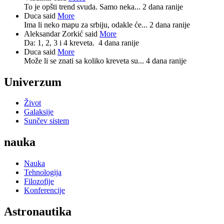
To je opšti trend svuda. Samo neka...
2 dana ranije
Duca said
More
Ima li neko mapu za srbiju, odakle će...
2 dana ranije
Aleksandar Zorkić said
More
Da: 1, 2, 3 i 4 kreveta.
4 dana ranije
Duca said
More
Može li se znati sa koliko kreveta su...
4 dana ranije
Univerzum
Život
Galaksije
Sunčev sistem
nauka
Nauka
Tehnologija
Filozofije
Konferencije
Astronautika