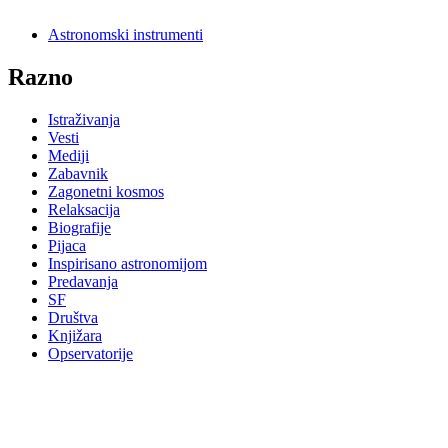
Astronomski instrumenti
Razno
Istraživanja
Vesti
Mediji
Zabavnik
Zagonetni kosmos
Relaksacija
Biografije
Pijaca
Inspirisano astronomijom
Predavanja
SF
Društva
Knjižara
Opservatorije