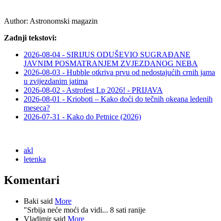
Author:
Astronomski magazin
Zadnji tekstovi:
2026-08-04 - SIRIJUS ODUŠEVIO SUGRAĐANE
JAVNIM POSMATRANJEM ZVJEZDANOG NEBA
2026-08-03 - Hubble otkriva prvu od nedostajućih crnih jama
u zvijezdanim jatima
2026-08-02 - Astrofest Lp 2026! - PRIJAVA
2026-08-01 - Krioboti – Kako doći do tečnih okeana ledenih
meseca?
2026-07-31 - Kako do Petnice (2026)
akl
letenka
Komentari
Baki said
More
"Srbija neće moći da vidi...
8 sati ranije
Vladimir said
More