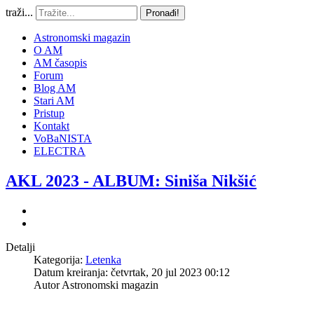
traži...
Pronađi!
Astronomski magazin
O AM
AM časopis
Forum
Blog AM
Stari AM
Pristup
Kontakt
VoBaNISTA
ELECTRA
AKL 2023 - ALBUM: Siniša Nikšić
Detalji
Kategorija:
Letenka
Datum kreiranja: četvrtak, 20 jul 2023 00:12
Autor
Astronomski magazin