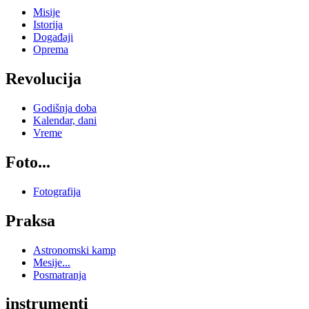
Misije
Istorija
Događaji
Oprema
Revolucija
Godišnja doba
Kalendar, dani
Vreme
Foto...
Fotografija
Praksa
Astronomski kamp
Mesije...
Posmatranja
instrumenti