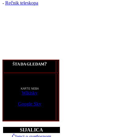
-
Rečnik teleskopa
?
ŠTA DA GLEDAM
KARTE NEBA
Wikisky
Google Sky
SIJALICA
Članci o svetlosnom