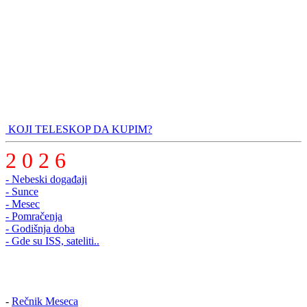
KOJI TELESKOP DA KUPIM?
2 0 2 6
- Nebeski događaji
- Sunce
- Mesec
- Pomračenja
- Godišnja doba
- Gde su ISS, sateliti..
-
Rečnik Meseca