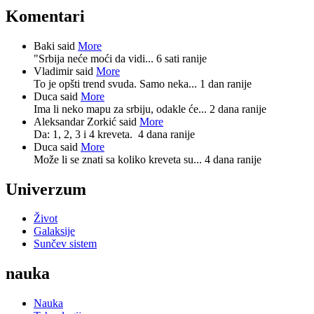
Komentari
Baki said
More
"Srbija neće moći da vidi...
6 sati ranije
Vladimir said
More
To je opšti trend svuda. Samo neka...
1 dan ranije
Duca said
More
Ima li neko mapu za srbiju, odakle će...
2 dana ranije
Aleksandar Zorkić said
More
Da: 1, 2, 3 i 4 kreveta.
4 dana ranije
Duca said
More
Može li se znati sa koliko kreveta su...
4 dana ranije
Univerzum
Život
Galaksije
Sunčev sistem
nauka
Nauka