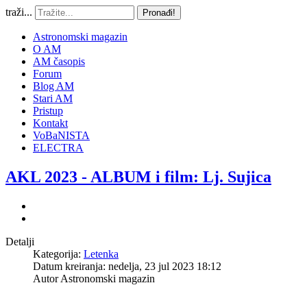
traži...
Pronađi!
Astronomski magazin
O AM
AM časopis
Forum
Blog AM
Stari AM
Pristup
Kontakt
VoBaNISTA
ELECTRA
AKL 2023 - ALBUM i film: Lj. Sujica
Detalji
Kategorija:
Letenka
Datum kreiranja: nedelja, 23 jul 2023 18:12
Autor
Astronomski magazin