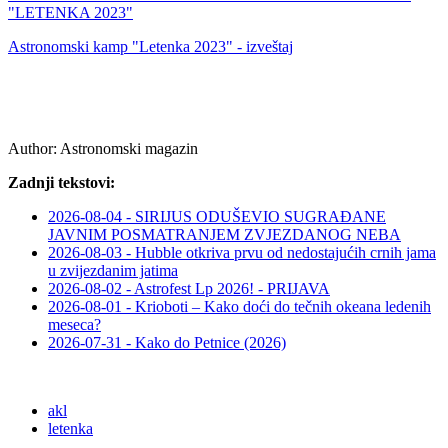
"LETENKA 2023"
Astronomski kamp "Letenka 2023" - izveštaj
Author:
Astronomski magazin
Zadnji tekstovi:
2026-08-04 - SIRIJUS ODUŠEVIO SUGRAĐANE
JAVNIM POSMATRANJEM ZVJEZDANOG NEBA
2026-08-03 - Hubble otkriva prvu od nedostajućih crnih jama
u zvijezdanim jatima
2026-08-02 - Astrofest Lp 2026! - PRIJAVA
2026-08-01 - Krioboti – Kako doći do tečnih okeana ledenih
meseca?
2026-07-31 - Kako do Petnice (2026)
akl
letenka