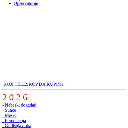
Opservatorije
KOJI TELESKOP DA KUPIM?
2 0 2 6
- Nebeski događaji
- Sunce
- Mesec
- Pomračenja
- Godišnja doba