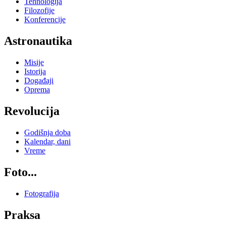
Tehnologija
Filozofije
Konferencije
Astronautika
Misije
Istorija
Događaji
Oprema
Revolucija
Godišnja doba
Kalendar, dani
Vreme
Foto...
Fotografija
Praksa