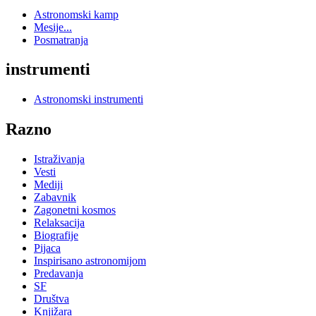
Astronomski kamp
Mesije...
Posmatranja
instrumenti
Astronomski instrumenti
Razno
Istraživanja
Vesti
Mediji
Zabavnik
Zagonetni kosmos
Relaksacija
Biografije
Pijaca
Inspirisano astronomijom
Predavanja
SF
Društva
Knjižara