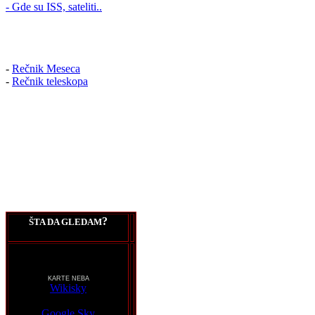
- Gde su ISS, sateliti..
-
Rečnik Meseca
-
Rečnik teleskopa
?
ŠTA DA GLEDAM
KARTE NEBA
Wikisky
Google Sky