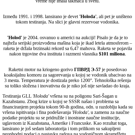
vreme nije imala takmaca u svetu.
Između 1991. i 1998. lansirano je devet
'Holoda'
, ali pet je uništeno
tokom testiranja. Na slici je glavni rezervoar vodonika.
'Holod'
je 2004. osvanuo u americi na aukciji! Pisalo je da je to
najbrža serijski proizvođena mašina koja je ikad letela atmosferom –
raketa je držala brzinsaki rekord sa 6,47 mahova. Raketa se pojavila
nakon trgovine dva instituta i razmeni vlasnika
$101 miliona
.
Raketni motor na kriogeno gorivo
ГПВРД Э-57
je posedovao
koaksijalnu komoru za sagorevanja u kojoj se vodonik ubacivao na
3 mesta. Temperatura je dostizala preko 1200°. Tehnološka rešenja
su toliko složena i inovativna da je niko još nije savladao do kraja.
Testiranja GLL
'Holoda'
vršena su na poligonu Sari-Šagan u
Kazahstanu. Zbog krize u kojoj se SSSR našao i problema sa
financiranjem projekta tokom 90-ih godina, odn. u razdoblju kada su
vršena ispitivanja i fina podešavanja
'Holoda'
, u zamenu za naučne
podatke projektu su se pridružile i inostrane naučne institucije,
uglavnom iz Kazahstana, Amerike i Francuske. Kao rezultat toga,
lansirano je još sedam laboratorija i tom prilikom su sakupljeni
neophodni podaci o nastavku radova na vodoničnom skramdžetu,