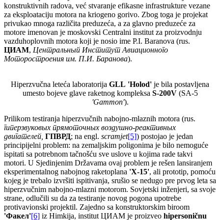
konstruktivnih radova, već stvaranje efikasne infrastrukture vezane
za eksploataciju motora na kriogeno gorivo. Zbog toga je projekat
privukao mnoga različita preduzeća, a za glavno preduzeće za
motore imenovan je moskovski Centralni institut za proizvodnju
vazduhoplovnih motora koji je nosio ime P.I. Baranova (rus.
ЦИАМ
,
Центральный Институт Авиационного
Моторостроения им. П.И. Баранова
).
Hiperzvučna leteća laboratorija
GLL
'Holod'
je bila postavljena
umesto bojeve glave raketnog kompleksa
S-200V
(SA-5
'Gammon'
).
Prilikom testiranja hiperzvučnih nabojno-mlaznih motora (rus.
гиперзвуковых прямоточных воздушно-реактивных
двигателей
,
ГПВРД
; na engl.
scramjet
[5]
) postojao je jedan
principijelni problem: na zemaljskim poligonima je bilo nemoguće
ispitati sa potrebnom tačnošću sve uslove u kojima rade takvi
motori. U Sjedinjenim Državama ovaj problem je rešen lansiranjem
eksperimentalnog nabojnog raketoplana
'X-15'
, ali prototip, pomoću
kojeg je trebalo izvršiti ispitivanja, srušio se nedugo pre prvog leta sa
hiperzvučnim nabojno-mlazni motorom. Sovjetski inženjeri, sa svoje
strane, odlučili su da za testiranje novog pogona upotrebe
protivavionski projektil. Zajedno sa konstruktorskim biroom
'
Факел
'
[6]
iz Himkija, institut ЦИАМ je proizveo
hipersoničnu