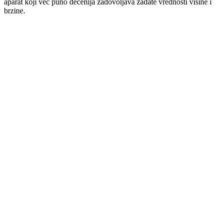
aparat koji već puno decenija zadovoljava zadate vrednosti visine i
brzine.