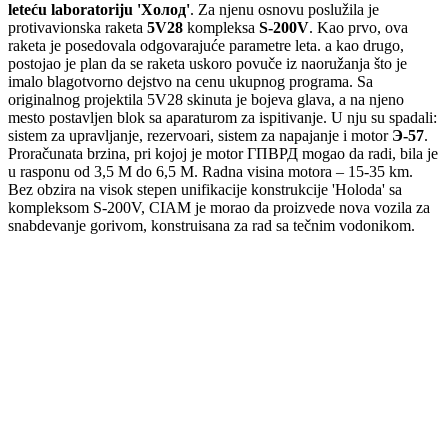
leteću laboratoriju '
Холод'
. Za njenu osnovu poslužila je
protivavionska raketa
5V28
kompleksa
S
-
200V
. Kao prvo, ova
raketa je posedovala odgovarajuće parametre leta. a kao drugo,
postojao je plan da se raketa uskoro povuče iz naoružanja što je
imalo blagotvorno dejstvo na cenu ukupnog programa. Sa
originalnog projektila 5V28 skinuta je bojeva glava, a na njeno
mesto postavljen blok sa aparaturom za ispitivanje. U nju su spadali:
sistem za upravljanje, rezervoari, sistem za napajanje i motor
Э-57
.
Proračunata brzina, pri kojoj je motor ГПВРД mogao da radi, bila je
u rasponu od 3,5 M do 6,5 M. Radna visina motora – 15-35 km.
Bez obzira na visok stepen unifikacije konstrukcije 'Holoda' sa
kompleksom S-200V, CIAM je morao da proizvede nova vozila za
snabdevanje gorivom, konstruisana za rad sa tečnim vodonikom.