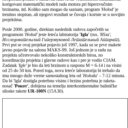
korigovani matematički modeli rada motora pri hiperzvučnim
brzinama, itd. Koliko sam mogao da saznam, program
'Holod'
je
trenitno stopiran, ali njegovi rezultati se čuvaju i koriste se u novijim
projektima.
Posle 2000. godine, direktan naslednik radova započetih sa
programom
'Holod'
jeste leteća labiratorija
'Igla'
(rus.
'
Игла
'
,
Исследовательский Гиперзвуковой Летательный Аппарат
).
Prvi put se ovaj projekat pojavio još 1997, kada su se prve makete
javno pojavile na salonu MAKS-99. Još jednom je u radu na
projektu učestvovalo nekoliko konstruktorskih biroa, no
koordinaciju projekta i glavne radove kao i pre je vodio CIAM.
Zadatak
'Igle'
je bio da leti brzinom u rasponu M = 6-14 i na visini
od 25 do 50 km. Pored toga, nova leteće laboratorija bi trebalo da
ima mnogo duže vreme samostalnog leta od
'Holoda'
– 7-12 minuta.
Da bi 'Igla' dostigla potrebnu visinu i brzinu potrebna je raketa-
nosač
'
Рокот'
, dobijena na temelju interkontinentalne balističke
siloske rakete
UR-100N
(15A30).