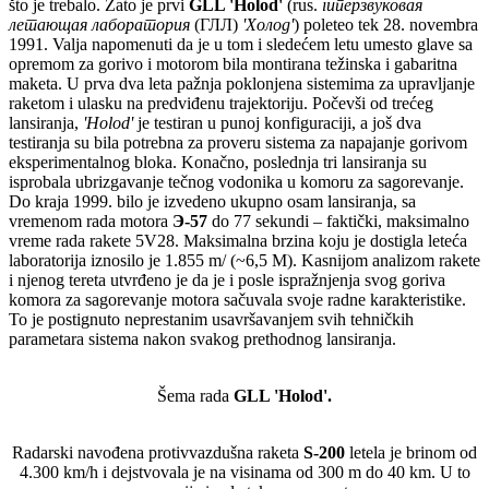
što je trebalo. Zato je prvi
GLL 'Holod'
(rus.
гиперзвуковая
летающая лаборатория
(ГЛЛ)
'Холод'
) poleteo tek 28. novembra
1991. Valja napomenuti da je u tom i sledećem letu umesto glave sa
opremom za gorivo i motorom bila montirana težinska i gabaritna
maketa. U prva dva leta pažnja poklonjena sistemima za upravljanje
raketom i ulasku na predviđenu trajektoriju. Počevši od trećeg
lansiranja,
'Holod'
je testiran u punoj konfiguraciji, a još dva
testiranja su bila potrebna za proveru sistema za napajanje gorivom
eksperimentalnog bloka. Konačno, poslednja tri lansiranja su
isprobala ubrizgavanje tečnog vodonika u komoru za sagorevanje.
Do kraja 1999. bilo je izvedeno ukupno osam lansiranja, sa
vremenom rada motora
Э-57
do 77 sekundi – faktički, maksimalno
vreme rada rakete 5V28. Maksimalna brzina koju je dostigla leteća
laboratorija iznosilo je 1.855 m/ (~6,5 M). Kasnijom analizom rakete
i njenog tereta utvrđeno je da je i posle ispražnjenja svog goriva
komora za sagorevanje motora sačuvala svoje radne karakteristike.
To je postignuto neprestanim usavršavanjem svih tehničkih
parametara sistema nakon svakog prethodnog lansiranja.
Šema rada
GLL 'Holod'.
Radarski navođena protivvazdušna raketa
S-200
letela je brinom od
4.300 km/h i dejstvovala je na visinama od 300 m do 40 km. U to