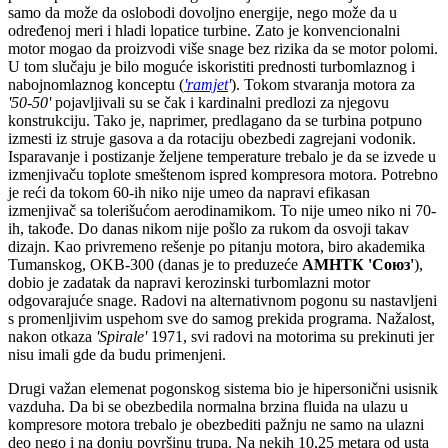
samo da može da oslobodi dovoljno energije, nego može da u
određenoj meri i hladi lopatice turbine. Zato je konvencionalni
motor mogao da proizvodi više snage bez rizika da se motor polomi.
U tom slučaju je bilo moguće iskoristiti prednosti turbomlaznog i
nabojnomlaznog konceptu (
'ramjet
'
). Tokom stvaranja motora za
'50-50'
pojavljivali su se čak i kardinalni predlozi za njegovu
konstrukciju. Tako je, naprimer, predlagano da se turbina potpuno
izmesti iz struje gasova a da rotaciju obezbedi zagrejani vodonik.
Isparavanje i postizanje željene temperature trebalo je da se izvede u
izmenjivaču toplote smeštenom ispred kompresora motora. Potrebno
je reći da tokom 60-ih niko nije umeo da napravi efikasan
izmenjivač sa tolerišućom aerodinamikom. To nije umeo niko ni 70-
ih, takođe. Do danas nikom nije pošlo za rukom da osvoji takav
dizajn. Kao privremeno rešenje po pitanju motora, biro akademika
Tumanskog, OKB-300 (danas je to preduzeće
АМНТК 'Союз'
),
dobio je zadatak da napravi kerozinski turbomlazni motor
odgovarajuće snage. Radovi na alternativnom pogonu su nastavljeni
s promenljivim uspehom sve do samog prekida programa. Nažalost,
nakon otkaza
'Spirale'
1971, svi radovi na motorima su prekinuti jer
nisu imali gde da budu primenjeni.
Drugi važan elemenat pogonskog sistema bio je hipersonični usisnik
vazduha. Da bi se obezbedila normalna brzina fluida na ulazu u
kompresore motora trebalo je obezbediti pažnju ne samo na ulazni
deo nego i na donju površinu trupa. Na nekih 10,25 metara od usta