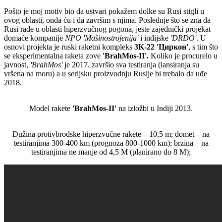
Pošto je moj motiv bio da ustvari pokažem dolke su Rusi stigli u
ovog oblasti, onda ću i da završim s njima. Poslednje što se zna da
Rusi rade u oblasti hiperzvučnog pogona, jeste zajednički projekat
domaće kompanije
NPO 'Mašinostrojenija'
i indijske
'DRDO'
. U
osnovi projekta je ruski raketni kompleks
3K-22 '
Циркон
'
, s tim što
se eksperimentalna raketa zove
'BrahMos-II'.
Koliko je procurelo u
javnost,
'BrahMos'
je 2017. završio sva testiranja (lansiranja su
vršena na moru) a u serijsku proizvodnju Rusije bi trebalo da uđe
2018.
Model rakete
'BrahMos-II'
na izložbi u Indiji 2013.
Dužina protivbrodske hiperzvučne rakete – 10,5 m; domet – na
testiranjima 300-400 km (prognoza 800-1000 km); brzina – na
testiranjima ne manje od 4,5 M (planirano do 8 M);