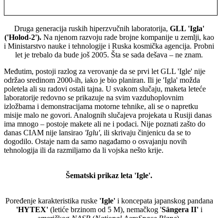
Druga generacija ruskih hiperzvučnih laboratorija,
GLL 'Igla'
('Holod-2').
Na njenom razvoju rade brojne kompanije u zemlji, kao
i Ministarstvo nauke i tehnologije i Ruska kosmička agencija. Probni
let je trebalo da bude još 2005. Šta se sada dešava – ne znam.
Međutim, postoji razlog za verovanje da se prvi let GLL 'Igle' nije
održao sredinom 2000-ih, iako je bio planiran. Ili je 'Igla' možda
poletela ali su radovi ostali tajna. U svakom slučaju, maketa leteće
laboratorije redovno se prikazuje na svim vazduhoplovnim
izložbama i demonstracijama motorne tehnike, ali se o napretku
misije malo ne govori. Analognih slučajeva projekata u Rusiji danas
ima mnogo – postoje makete ali ne i podaci. Nije poznati zašto do
danas CIAM nije lansirao
'Iglu'
, ili skrivaju činjenicu da se to
dogodilo. Ostaje nam da samo nagađamo o osvajanju novih
tehnologija ili da razmiljamo da li vojska nešto krije.
Šematski prikaz leta 'Igle'.
Poređenje karakteristika ruske
'Igle'
i koncepata japanskog pandana
'HYTEX'
(letiće brzinom od 5 M), nemačkog '
Sängera II'
i