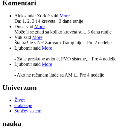
Komentari
Aleksandar Zorkić said
More
Da: 1, 2, 3 i 4 kreveta.
3 dana ranije
Duca said
More
Može li se znati sa koliko kreveta su...
3 dana ranije
Vuk said
More
Šta tražite više? Zar vam Tramp nije...
Pre 2 nedelje
Ljubomir said
More
-
- Za te preskupe avione, PVO sisteme,...
Pre 4 nedelje
Ljubomir said
More
-
- Ako ne računam ljude sa AM i...
Pre 4 nedelje
Univerzum
Život
Galaksije
Sunčev sistem
nauka