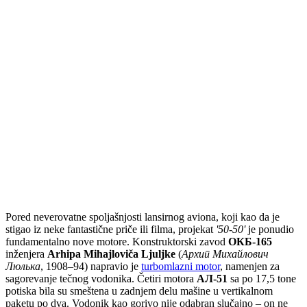
Pored neverovatne spoljašnjosti lansirnog aviona, koji kao da je
stigao iz neke fantastične priče ili filma, projekat
'50-50'
je ponudio
fundamentalno nove motore. Konstruktorski zavod
ОКБ-165
inženjera
Arhipa Mihajloviča Ljuljke
(
Архип Михайлович
Люлька
, 1908–94) napravio je
turbomlazni motor
, namenjen za
sagorevanje tečnog vodonika. Četiri motora
АЛ-51
sa po 17,5 tone
potiska bila su smeštena u zadnjem delu mašine u vertikalnom
paketu po dva. Vodonik kao gorivo nije odabran slučajno – on ne