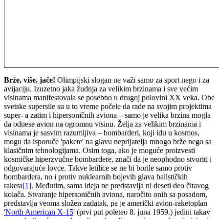
Brže, više, jače!
Olimpijski slogan ne važi samo za sport nego i za
avijaciju. Izuzetno jaka žudnja za velikim brzinama i sve većim
visinama manifestovala se posebno u drugoj polovini XX veka. Obe
svetske supersile su u to vreme počele da rade na svojim projektima
super- a zatim i hipersoničnih aviona – samo je velika brzina mogla
da odnese avion na ogromnu visinu. Želja za velikim brzinama i
visinama je sasvim razumljiva – bombarderi, koji idu u kosmos,
mogu da isporuče 'pakete' na glavu neprijatelja mnogo brže nego sa
klasičnim tehnologijama. Osim toga, ako je moguće proizvesti
kosmičke hiperzvučne bombardere, znači da je neophodno stvoriti i
odgovarajuće lovce. Takve letilice se ne bi borile samo protiv
bombardera, no i protiv nuklearnih bojevih glava balističkih
raketa
[1]
. Međutim, sama ideja ne predstavlja ni deseti deo čitavog
kolača. Stvaranje hipersoničnih aviona, naročito onih sa posadom,
predstavlja veoma složen zadatak, pa je američki avion-raketoplan
'North American X-15
' (prvi put poleteo 8. juna 1959.) jedini takav