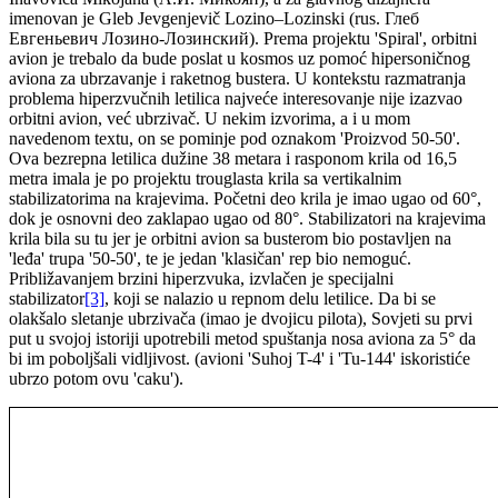
imenovan je Gleb Jevgenjevič Lozino–Lozinski (rus. Глеб
Евгеньевич Лозино-Лозинский). Prema projektu 'Spiral', orbitni
avion je trebalo da bude poslat u kosmos uz pomoć hipersoničnog
aviona za ubrzavanje i raketnog bustera. U kontekstu razmatranja
problema hiperzvučnih letilica najveće interesovanje nije izazvao
orbitni avion, već ubrzivač. U nekim izvorima, a i u mom
navedenom textu, on se pominje pod oznakom 'Proizvod 50-50'.
Ova bezrepna letilica dužine 38 metara i rasponom krila od 16,5
metra imala je po projektu trouglasta krila sa vertikalnim
stabilizatorima na krajevima. Početni deo krila je imao ugao od 60°,
dok je osnovni deo zaklapao ugao od 80°. Stabilizatori na krajevima
krila bila su tu jer je orbitni avion sa busterom bio postavljen na
'leđa' trupa '50-50', te je jedan 'klasičan' rep bio nemoguć.
Približavanjem brzini hiperzvuka, izvlačen je specijalni
stabilizator
[3]
, koji se nalazio u repnom delu letilice. Da bi se
olakšalo sletanje ubrzivača (imao je dvojicu pilota), Sovjeti su prvi
put u svojoj istoriji upotrebili metod spuštanja nosa aviona za 5° da
bi im poboljšali vidljivost. (avioni 'Suhoj T-4' i 'Tu-144' iskoristiće
ubrzo potom ovu 'caku').