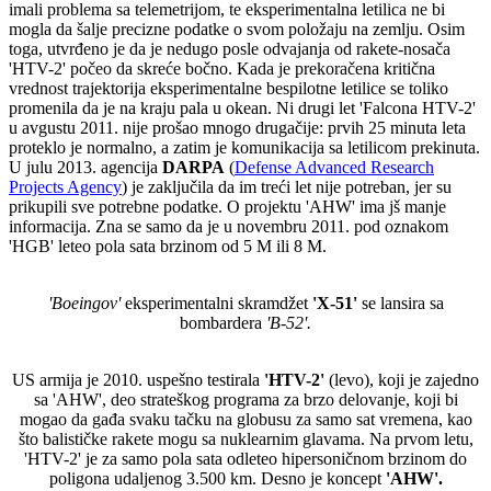
imali problema sa telemetrijom, te eksperimentalna letilica ne bi
mogla da šalje precizne podatke o svom položaju na zemlju. Osim
toga, utvrđeno je da je nedugo posle odvajanja od rakete-nosača
'HTV-2' počeo da skreće bočno. Kada je prekoračena kritična
vrednost trajektorija eksperimentalne bespilotne letilice se toliko
promenila da je na kraju pala u okean. Ni drugi let 'Falcona HTV-2'
u avgustu 2011. nije prošao mnogo drugačije: prvih 25 minuta leta
proteklo je normalno, a zatim je komunikacija sa letilicom prekinuta.
U julu 2013. agencija
DARPA
(
Defense Advanced Research
Projects Agency
) je zaključila da im treći let nije potreban, jer su
prikupili sve potrebne podatke. O projektu 'AHW' ima jš manje
informacija. Zna se samo da je u novembru 2011. pod oznakom
'HGB' leteo pola sata brzinom od 5 M ili 8 M.
'Boeingov'
eksperimentalni skramdžet
'X-51'
se lansira sa
bombardera
'B-52'.
US armija je 2010. uspešno testirala
'HTV-2'
(levo), koji je zajedno
sa 'AHW', deo strateškog programa za brzo delovanje, koji bi
mogao da gađa svaku tačku na globusu za samo sat vremena, kao
što balističke rakete mogu sa nuklearnim glavama. Na prvom letu,
'HTV-2' je za samo pola sata odleteo hipersoničnom brzinom do
poligona udaljenog 3.500 km. Desno je koncept
'AHW'.