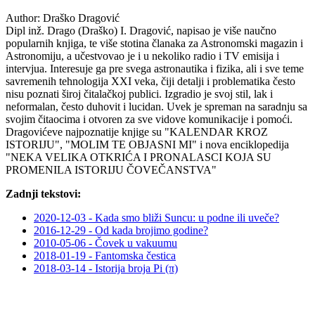
Author:
Draško Dragović
Dipl inž. Drago (Draško) I. Dragović, napisao je više naučno
popularnih knjiga, te više stotina članaka za Astronomski magazin i
Astronomiju, a učestvovao je i u nekoliko radio i TV emisija i
intervjua. Interesuje ga pre svega astronautika i fizika, ali i sve teme
savremenih tehnologija XXI veka, čiji detalji i problematika često
nisu poznati široj čitalačkoj publici. Izgradio je svoj stil, lak i
neformalan, često duhovit i lucidan. Uvek je spreman na saradnju sa
svojim čitaocima i otvoren za sve vidove komunikacije i pomoći.
Dragovićeve najpoznatije knjige su "KALENDAR KROZ
ISTORIJU", "MOLIM TE OBJASNI MI" i nova enciklopedija
"NEKA VELIKA OTKRIĆA I PRONALASCI KOJA SU
PROMENILA ISTORIJU ČOVEČANSTVA"
Zadnji tekstovi:
2020-12-03 - Kada smo bliži Suncu: u podne ili uveče?
2016-12-29 - Od kada brojimo godine?
2010-05-06 - Čovek u vakuumu
2018-01-19 - Fantomska čestica
2018-03-14 - Istorija broja Pi (π)