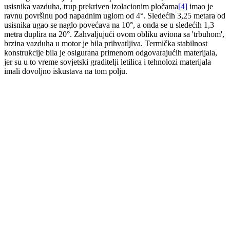
usisnika vazduha, trup prekriven izolacionim pločama
[4]
imao je
ravnu površinu pod napadnim uglom od 4°. Sledećih 3,25 metara od
usisnika ugao se naglo povećava na 10°, a onda se u sledećih 1,3
metra duplira na 20°. Zahvaljujući ovom obliku aviona sa 'trbuhom',
brzina vazduha u motor je bila prihvatljiva. Termička stabilnost
konstrukcije bila je osigurana primenom odgovarajućih materijala,
jer su u to vreme sovjetski graditelji letilica i tehnolozi materijala
imali dovoljno iskustava na tom polju.