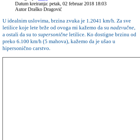
Datum kreiranja: petak, 02 februar 2018 18:03
Autor
Draško Dragović
U idealnim uslovima, brzina zvuka je 1.2041 km/h. Za sve
letilice koje lete brže od ovoga mi kažemo da su
nadzvučne
,
a ostali da su to
supersonične
letilice. Ko dostigne brzinu od
preko 6.100 km/h (5 mahova), kažemo da je ušao u
hipersonično carstvo.