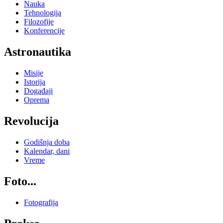
Nauka
Tehnologija
Filozofije
Konferencije
Astronautika
Misije
Istorija
Događaji
Oprema
Revolucija
Godišnja doba
Kalendar, dani
Vreme
Foto...
Fotografija