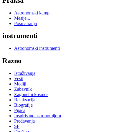
Praksa
Astronomski kamp
Mesije...
Posmatranja
instrumenti
Astronomski instrumenti
Razno
Istraživanja
Vesti
Mediji
Zabavnik
Zagonetni kosmos
Relaksacija
Biografije
Pijaca
Inspirisano astronomijom
Predavanja
SF
Društva