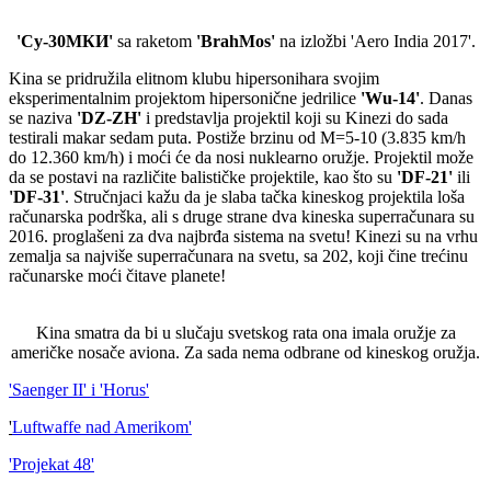
'
Су
-30
МКИ
'
sa raketom
'BrahMos'
na izložbi 'Aero India 2017'.
Kina se pridružila elitnom klubu hipersonihara svojim
eksperimentalnim projektom hipersonične jedrilice
'Wu-14'
. Danas
se naziva
'DZ-ZH'
i predstavlja projektil koji su Kinezi do sada
testirali makar sedam puta. Postiže brzinu od M=5-10 (3.835 km/h
do 12.360 km/h) i moći će da nosi nuklearno oružje. Projektil može
da se postavi na različite balističke projektile, kao što su
'DF-21'
ili
'DF-31'
. Stručnjaci kažu da je slaba tačka kineskog projektila loša
računarska podrška, ali s druge strane dva kineska superračunara su
2016. proglašeni za dva najbrđa sistema na svetu! Kinezi su na vrhu
zemalja sa najviše superračunara na svetu, sa 202, koji čine trećinu
računarske moći čitave planete!
Kina smatra da bi u slučaju svetskog rata ona imala oružje za
američke nosače aviona. Za sada nema odbrane od kineskog oružja.
'Saenger II' i 'Horus'
'
Luftwaffe nad Amerikom'
'Projekat 48'