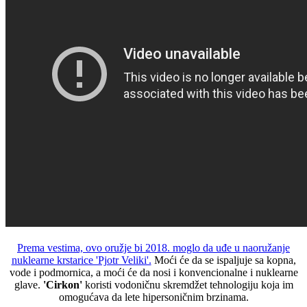
Prema vestima, ovo oružje bi 2018. moglo da uđe u naoružanje
nuklearne krstarice 'Pjotr Veliki'.
Moći će da se ispaljuje sa kopna,
vode i podmornica, a moći će da nosi i konvencionalne i nuklearne
glave.
'Cirkon'
koristi vodoničnu skremdžet tehnologiju koja im
omogućava da lete hipersoničnim brzinama.