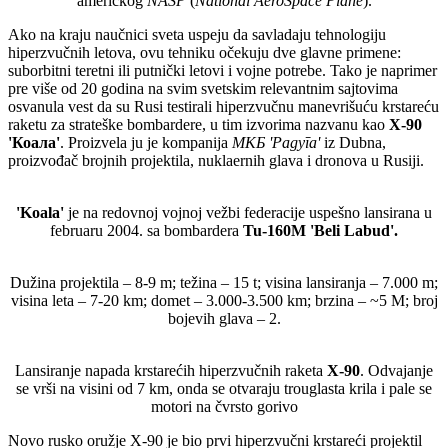
američkog
NASP
(
National AeroSpace Plane
).
Ako na kraju naučnici sveta uspeju da savladaju tehnologiju
hiperzvučnih letova, ovu tehniku očekuju dve glavne primene:
suborbitni teretni ili putnički letovi i vojne potrebe. Tako je naprimer
pre više od 20 godina na svim svetskim relevantnim sajtovima
osvanula vest da su Rusi testirali hiperzvučnu manevrišuću krstareću
raketu za strateške bombardere, u tim izvorima nazvanu kao
X-90
'
Коала
'
. Proizvela ju je kompanija
МКБ 'Радуга'
iz Dubna,
proizvođač brojnih projektila, nuklaernih glava i dronova u Rusiji.
'Koala'
je na redovnoj vojnoj vežbi federacije uspešno lansirana u
februaru 2004. sa bombardera
Tu-160M 'Beli Labud'.
Dužina projektila – 8-9 m; težina – 15 t; visina lansiranja – 7.000 m;
visina leta – 7-20 km; domet – 3.000-3.500 km; brzina – ~5 M; broj
bojevih glava – 2.
Lansiranje napada krstarećih hiperzvučnih raketa
X-90
. Odvajanje
se vrši na visini od 7 km, onda se otvaraju trouglasta krila i pale se
motori na čvrsto gorivo
Novo rusko oružje X-90 je bio prvi hiperzvučni krstareći projektil