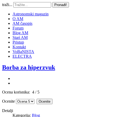
traži...
Pronađi!
Astronomski magazin
O AM
AM časopis
Forum
Blog AM
Stari AM
Pristup
Kontakt
VoBaNISTA
ELECTRA
Borba za hiperzvuk
Ocena korisnika:
4
/
5
Ocenite
Detalji
Kategorija:
Blog