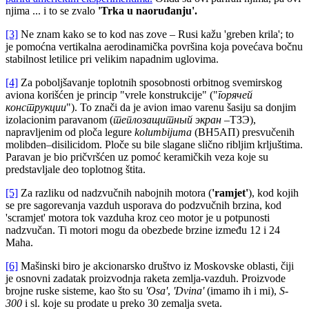
njima ... i to se zvalo
'Trka u naoruđanju'.
[3]
Ne znam kako se to kod nas zove – Rusi kažu 'greben krila'; to
je pomoćna vertikalna aerodinamička površina koja povećava bočnu
stabilnost letilice pri velikim napadnim uglovima.
[4]
Za poboljšavanje toplotnih sposobnosti orbitnog svemirskog
aviona korišćen je princip "vrele konstrukcije" ("
горячей
конструкции
"). To znači da je avion imao varenu šasiju sa donjim
izolacionim paravanom (
теплозащитный экран
–ТЗЭ),
napravljenim od ploča legure
kolumbijuma
(ВН5АП) presvučenih
molibden–disilicidom. Ploče su bile slagane slično ribljim krljuštima.
Paravan je bio pričvršćen uz pomoć keramičkih veza koje su
predstavljale deo toplotnog štita.
[5]
Za razliku od nadzvučnih nabojnih motora (
'ramjet'
), kod kojih
se pre sagorevanja vazduh usporava do podzvučnih brzina, kod
'scramjet' motora tok vazduha kroz ceo motor je u potpunosti
nadzvučan. Ti motori mogu da obezbede brzine između 12 i 24
Maha.
[6]
Mašinski biro je akcionarsko društvo iz Moskovske oblasti, čiji
je osnovni zadatak proizvodnja raketa zemlja-vazduh. Proizvode
brojne ruske sisteme, kao što su
'Osa'
,
'Dvina'
(imamo ih i mi),
S-
300
i sl. koje su prodate u preko 30 zemalja sveta.