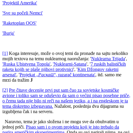
'Projektil Amerika'
'Sve su počeli Nemci'
'Raketoplan OOS'
'Burja'
[1]
Koga interesuje, može o ovoj temi da pronađe na sajtu nekoliko
mojih textova na temu nuklearnog naoružanja: '
Nuklearna Trijada
',
'Ruska Ubistvena Topola'
,
'Nuklearni-Satana
', '
7 ruskih balističkih
raketa kojih se plaše njihovi protivnici
', '
Kim Džongov raketni
arsenal'
, '
Projekat „
Раскат
“, razarač kontinenata'
, itd. samo me
mrzi da tražim
J
[2]
Pre čitave decenije prvi put sam čuo za sovjetske kosmičke
avione i toliko sam se oduševio da sam o većini pisao posebne priče,
o čemu tada nije bilo ni reči na našem jeziku, a i na engleskom je ta
tema diskretno izbegavana.
Nažalost, poslednja dva dijagrama su
izgubljena čak i na serveru.
Naravno, tema je jako složena i ne mogu sve da obuhvatim u
jednoj priči.
Pisao sam i o ovom projektu koji je isto trebalo da
parira američkim eksperimentima.
Onda su ovi parirali njima, pa ovi