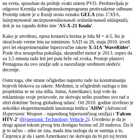
na svetu, sposoban da probije svaki sistem PVO. Predstavljala je
odgovor Kremlja vašingtonnskomprogramu protivraketne odbrane.
Prototip rakete je u Rusiji nosio oznaku
GELA
(rus. ГЭЛА,
гиперзвуковой экспериментальный летательный аппарат
),
dok je na zapadu dobio ime
'AS-X-21 Koala'
.
Kako je utvrđeno, njena krstareća brzina je bila M = 4-5, što je
skraćivalo vreme leta na minimum. SAD su 26. maja 2010. izveli
prvi let eksperimentalne hiperzvučne rakete
X-51A 'WaveRider'
.
Posle dva neuspešna pokušaja, skramdžet motor je 2013. uspeo da
za 3,5 minuta rada leti pet puta brže od zvuka. Postoje planovi
Pentagona da ovo oružje uđe u naoružanje sredinom sledeće
decenije.
Osim toga, obe strane očigledno naporno rade na konstruisanju
bojevih blokova za rakete. Međutim, iz očiglednih razloga o tim
projektima se ne zna ništa. Istina, Amerikanci, koji vole da
reklamiraju svoje proizvode, ne skrivaju nešto posebno svo rad u
sferi doktrine 'brzog globalnog udara'. Od 2010. godine izvršeno je
nekoliko eksperimentalnih lansiranja letilica
'
AHW
'
(
Advanced
Hypersonic Weapon
– naprednog hipersoničnog oružja) i
'Falcon
HTV-2'
(
Hypersonic Technology Vehicle 2
). Utvrđeno je da je
drugi aparat tokom prvog leta dostigao brzinu od 20 mahova. Da li
je to tačno – niko ne zna, mada ima razloga da se sumnja u to.
Činjenica je da i sami Amerikanci ne skrivaju da bi pri toj brzini