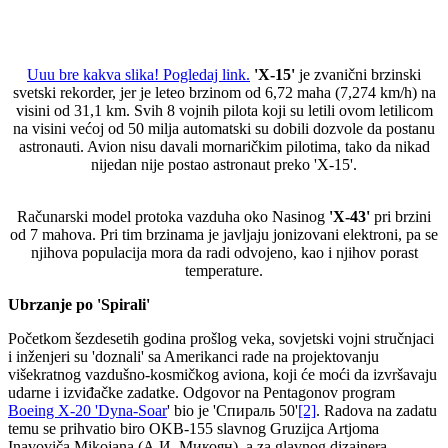
Uuu bre kakva slika! Pogledaj link.
'X-15'
je zvanični brzinski
svetski rekorder, jer je leteo brzinom od 6,72 maha (7,274 km/h) na
visini od 31,1 km. Svih 8 vojnih pilota koji su letili ovom letilicom
na visini većoj od 50 milja automatski su dobili dozvole da postanu
astronauti. Avion nisu davali mornaričkim pilotima, tako da nikad
nijedan nije postao astronaut preko 'X-15'.
Računarski model protoka vazduha oko Nasinog
'X-43'
pri brzini
od 7 mahova. Pri tim brzinama je javljaju jonizovani elektroni, pa se
njihova populacija mora da radi odvojeno, kao i njihov porast
temperature.
Ubrzanje po
'
Spirali'
Početkom šezdesetih godina prošlog veka, sovjetski vojni stručnjaci
i inženjeri su 'doznali' sa Amerikanci rade na projektovanju
višekratnog vazdušno-kosmičkog aviona, koji će moći da izvršavaju
udarne i izviđačke zadatke. Odgovor na Pentagonov program
Boeing X-20 'Dyna-Soar
' bio je 'Спираль 50'
[2]
. Radova na zadatu
temu se prihvatio biro OKB-155 slavnog Gruzijca Artjoma
Inavoviča Mikojana (А.И. Микоян), a za glavnog dizajnera