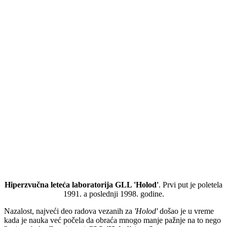
Hiperzvučna leteća laboratorija GLL 'Holod'
. Prvi put je poletela
1991. a poslednji 1998. godine.
Nazalost, najveći deo radova vezanih za
'Holod'
došao je u vreme
kada je nauka već počela da obraća mnogo manje pažnje na to nego