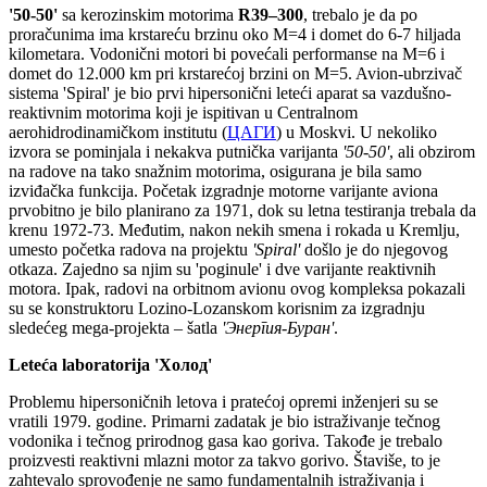
'50-50'
sa kerozinskim motorima
R39–300
, trebalo je da po
proračunima ima krstareću brzinu oko M=4 i domet do 6-7 hiljada
kilometara. Vodonični motori bi povećali performanse na M=6 i
domet do 12.000 km pri krstarećoj brzini on M=5. Avion-ubrzivač
sistema 'Spiral' je bio prvi hipersonični leteći aparat sa vazdušno-
reaktivnim motorima koji je ispitivan u Centralnom
aerohidrodinamičkom institutu (
ЦАГИ
) u Moskvi. U nekoliko
izvora se pominjala i nekakva putnička varijanta
'50-50'
, ali obzirom
na radove na tako snažnim motorima, osigurana je bila samo
izviđačka funkcija. Početak izgradnje motorne varijante aviona
prvobitno je bilo planirano za 1971, dok su letna testiranja trebala da
krenu 1972-73. Međutim, nakon nekih smena i rokada u Kremlju,
umesto početka radova na projektu
'Spiral'
došlo je do njegovog
otkaza. Zajedno sa njim su 'poginule' i dve varijante reaktivnih
motora. Ipak, radovi na orbitnom avionu ovog kompleksa pokazali
su se konstruktoru Lozino-Lozanskom korisnim za izgradnju
sledećeg mega-projekta – šatla
'
Энергия-Буран
'
.
Leteća laboratorija 'Холод'
Problemu hipersoničnih letova i pratećoj opremi inženjeri su se
vratili 1979. godine. Primarni zadatak je bio istraživanje tečnog
vodonika i tečnog prirodnog gasa kao goriva. Takođe je trebalo
proizvesti reaktivni mlazni motor za takvo gorivo. Štaviše, to je
zahtevalo sprovođenje ne samo fundamentalnih istraživanja i