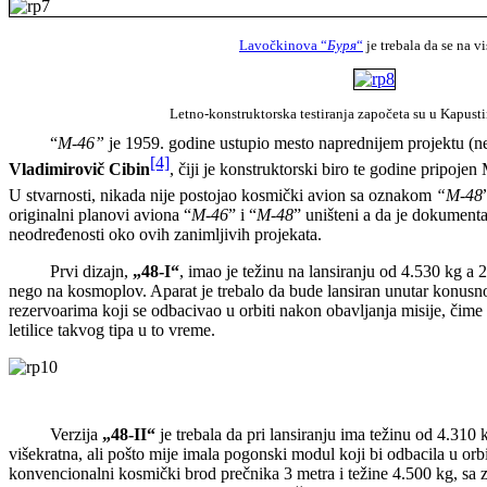
Lavočkinova “
Буря
“
je trebala da se na 
Letno-konstruktorska testiranja započeta su u Kapustin
“
M-46”
je 1959. godine ustupio mesto naprednijem projektu (ne,
[4]
Vladimirovič Cibin
, čiji je konstruktorski biro te godine pripoj
U stvarnosti, nikada nije postojao kosmički avion sa oznakom
“M-48
originalni planovi aviona “
M-46
” i “
M-48
” uništeni a dа је dokumenta
neodređenosti oko ovih zanimljivih projekata.
Prvi dizajn,
„48-I
“
, imao je težinu na lansiranju od 4.530 kg a 
nego na kosmoplov. Aparat je trebalo da bude lansiran unutar konusno
rezervoarima koji se odbacivao u orbiti nakon obavljanja misije, čime b
letilice takvog tipa u to vreme.
Verzija
„48-II“
je trebala da pri lansiranju ima težinu od 4.310 
višekratna, ali pošto mije imala pogonski modul koji bi odbacila u orbi
konvencionalni kosmički brod prečnika 3 metra i težine 4.500 kg, sa