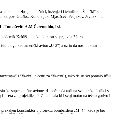
u radili bezbrojni naučnici, inženjeri i tehničari. „Šaraški“ su
Polikarpov, Gluško, Kondratjuk, Mjasiščev, Petljakov, Javirski, itd.
L. Tomaševič
,
A.M Čeremuhin
, i sl.
akademik Keldiš, a na konkurs su se prijavila 3 biroa:
ći istu ulogu kao američki avion „U-2“) a uz to da nosi nuklearnu
urevesnik
” i “
Burju
”, a četiri za “
Buran
”), tako da su svi pomalo ličili
sinske supersonične avione, da počne da radi na svemirskoj letilici sa
ansera za projektile „P–7“, a imala bi i svoj motor na tečno gorivo i
io prekaljen konstruktor u projektu bombardera „
M–4“
, kada je bio