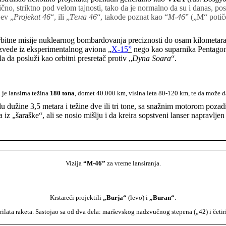
gično, striktno pod velom tajnosti, tako da je normalno da su i danas, posl
jev „
Projekat 46
“, ili „
Тема 46
“,
takođe poznat kao “
M-46
” („M“ potič
rbitne misije nuklearnog bombardovanja preciznosti do osam kilometara (
izvede iz eksperimentalnog aviona „
X-15
”
nego kao suparnika Pentagon
a da posluži kao orbitni presretač protiv „
Dyna Soara
“.
a je lansirna težina
180 tona
, domet 40.000 km, visina leta 80-120 km, te da može 
du dužine 3,5 metara i težine dve ili tri tone, sa snažnim motorom poza
 „šaraške“, ali se nosio mišlju i da kreira sopstveni lanser napravljen 
Vizija
“M-46”
za vreme lansiranja.
Krstareći projektili
„Burja“
(levo) i
„Buran“
.
 krilata raketa. Sastojao sa od dva dela: marševskog nadzvučnog stepena („42) i četir