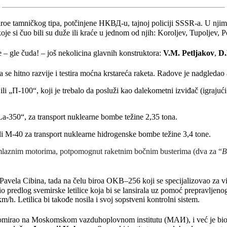
roe tamničkog tipa, potčinjene НКВД-u, tajnoj policiji SSSR-a. U njima s
koje si čuo bili su duže ili kraće u jednom od njih: Koroljev, Tupoljev, 
e – gle čuda! – još nekolicina glavnih konstruktora:
V.M. Petljakov
,
D.
 se hitno razvije i testira moćna krstareća raketa. Radove je nadgledao 
 ili „П-100“, koji je trebalo da posluži kao dalekometni izviđač (igraju
„La-350“, za transport nuklearne bombe težine 2,35 tona.
ili M-40 za transport nuklearne hidrogenske bombe težine 3,4 tone.
laznim motorima, potpomognut raketnim bočnim busterima (dva za “
B
ka Pavela Cibina, tada na čelu biroa OKB–256 koji se specijalizovao za vi
predlog svemirske letilice koja bi se lansirala uz pomoć prepravljenog l
m/h. Letilica bi takođe nosila i svoj sopstveni kontrolni sistem.
lomirao na Moskomskom vazduhoplovnom institutu (
МАИ
), i već je b