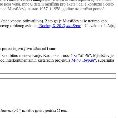
e pola veka, mnogi detalji različitih projekata i dalje konfuzni i često
e od Mjasiščev), nastao 1957. i 1958. godine uz stručnu pomoć
tada veoma prihvatljivo). Zato ga je Mjasiščev više tretirao kao
ovog orbitnog aviona „
Boeing X-20
Dyna-Soar
“. U svakom slučaju,
da ponese bojevu glavu težine od
1 tone
.
di za orbitno menevrisanje. Kao raketu-nosač za “
M-46
”, Mjasiščev je
od interkontinentalnih krstarećih projektila
M-40 „
Буран
“
, suparnika
i bustera („41“) na tečno gorivo potiska 55 tona.