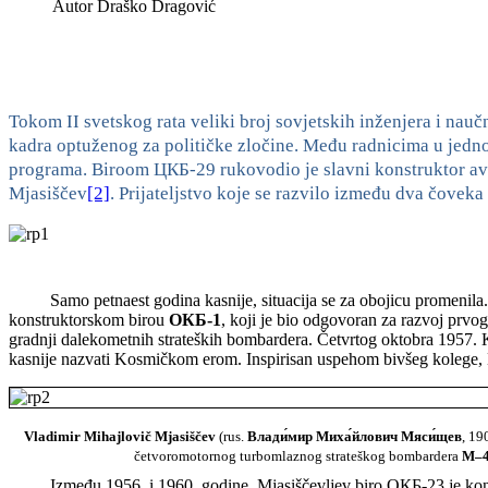
Autor
Draško Dragović
Tokom II svetskog rata veliki broj sovjetskih inženjera i nauč
kadra optuženog za političke zločine. Među radnicima u jednoj
programa. Biroom ЦКБ-29 rukovodio je slavni konstruktor avio
Mjasiščev
[2]
. Prijateljstvo koje se razvilo između dva čovek
Samo petnaest godina kasnije, situacija se za obojicu promenila.
konstruktorskom birou
ОКБ-1
, koji je bio odgovoran za razvoj prvog 
gradnji dalekometnih strateških bombardera. Četvrtog oktobra 1957.
kasnije nazvati Kosmičkom erom. Inspirisan uspehom bivšeg kolege, 
Vladimir Mihajlovič Mjasiščev
(rus.
Влади́мир Миха́йлович Мяси́щев
, 19
četvoromotornog turbomlaznog strateškog bombardera
M–4
Između 1956. i 1960. godine, Mjasiščevljev biro ОКБ-23 je kon