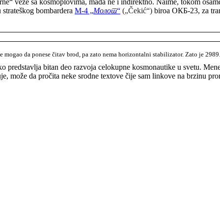
arne“ veze sa kosmoplovima, mada ne i indirektno. Naime, tokom osamde
ju strateškog bombardera
M-4 „
Молот
“
(„
Čekić“)
biroa ОКБ-23, za tra
 mogao da ponese čitav brod, pa zato nema horizontalni stabilizator. Zato je 298
ako predstavlja bitan deo razvoja celokupne kosmonautike u svetu. Mene
uje, može da pročita neke srodne textove čije sam linkove na brzinu pro