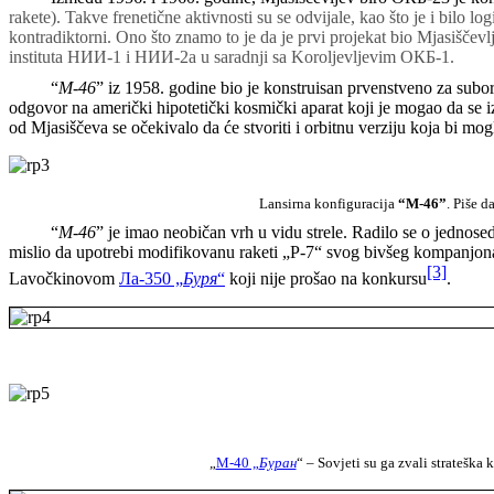
rakete). Takve frenetične aktivnosti su se odvijale, kao što je i bilo lo
kontradiktorni. Ono što znamo to je da je prvi projekat bio Mjasiščevl
instituta
НИИ
-
1 i
НИИ
-2
a u saradnji sa Koroljevljevim
ОКБ-
1.
“
M-46
” iz 1958. godine bio je konstruisan prvenstveno za subo
odgovor na američki hipotetički kosmički aparat koji je mogao da se 
od Mjasiščeva se očekivalo da će stvoriti i orbitnu verziju koja bi mogl
Lansirna konfiguracija
“M-46”
. Piše d
“
M-46
” je imao neobičan vrh u vidu strele. Radilo se o jednose
mislio da upotrebi modifikovanu raketi „P-7“ svog bivšeg kompanjona iz
[3]
Lavočkinovom
Лa-350 „
Буря
“
koji nije prošao na konkursu
.
„
M-40 „
Буран
“ – Sovjeti su ga zvali strateška