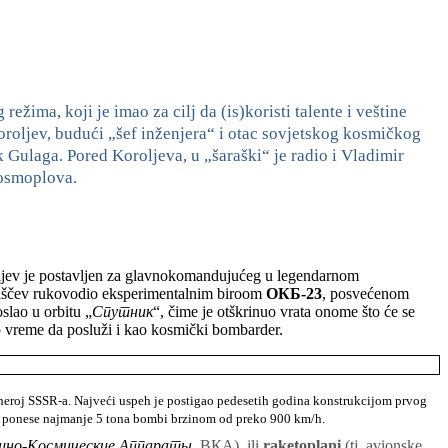
režima, koji je imao za cilj da (is)koristi talente i veštine
oroljev, budući „šef inženjera“ i otac sovjetskog kosmičkog
Gulaga. Pored Koroljeva, u „šaraški“ je radio i Vladimir
kosmoplova.
Koroljev je postavljen za glavnokomandujućeg u legendarnom
siščev rukovodio eksperimentalnim biroom
O
КБ-23
, posvećenom
lao u orbitu „
Спутник
“, čime je otškrinuo vrata onome što će se
o vreme da posluži i kao kosmički bombarder.
 heroj SSSR-a.
Najveći uspeh je postigao pedesetih godina konstrukcijom prvog
ponese najmanje 5 tona bombi brzinom od preko 900 km/h.
шно
-
К
осмическиe
А
ппарат
ы
,
ВКА)
, ili
raketoplani
(tj. avionske