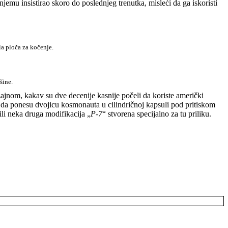
njemu insistirao skoro do poslednjeg trenutka, misleći da ga iskoristi
la ploča za kočenje.
šine.
jnom, kakav su dve decenije kasniјe počeli da koriste američki
su da ponesu dvojicu kosmonauta u cilindričnoj kapsuli pod pritiskom
 ili neka druga modifikacija „
Р
-7
“ stvorena specijalno za tu priliku.