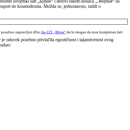
setih sovjetski šatl „
Буран
“ i delovi rakete-nosača „
Э
нергия
“ su
nsport do kosmodroma. Možda se, jednostavno, radili o
9. posebno napravljen džin
A
н
-225
„
M
ри
я
“
da bi mogao da nosi kompletan šatl.
 je oduvek posebno privlačila egzotičnost i tajanstvenost ovog
našao: