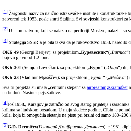
[1]
Žargonski naziv za naučno-istraživačke insitute i konstruktorske bi
zatvoreni tek 1953, posle smrti Staljina. Svi sovjetski konstruktori za 
[2]
U istom zatvoru, koji se nalazio na periferiji Moskve, nalazila su s
[3]
Strategija SSSR-a je bila takva da je rukovodstvo 1953. naredilo da
ОКБ-
49
(Georgi Berijev): sa projektilom
„Буревесник“
(„
Burnica
“)
bojevu glavu od 1,2 tone.
ОКБ
-301
(Semjon Lavočkin): sa projektilom
„
Бур
я
“
(„
Oluja
“) ili 
ОКБ
-23
(Vladimir Mjasiščev): sa projektilom
„
Буран“
(„
Mećava
“) 
Sva tri projekta su imala „centralni stepen“ sa
airbreathing
skramdžet
m
na buduće Nasine spejs-šatlove.
[4]
Još 1958., Karaljov je zatražio od svog starog prijatelja i saradni
krilima sa ljudskom posadom. U maju sledeće godine, Cibin je ponudio 
krila, koja bi omogućila sletanje na pistu pri brzini od samo 180–200 k
[5]
G.D. Dermičev
(
Геннадий Дмитриевич Дермичев
)
je 1951. dip