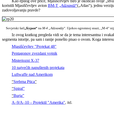
Kao epilog ove priče, Mjasiščevljev biro je okončao svoje „stv
koristili Mjasiščevljev avion
ВМ-Т „
Атлант
“
(„Atlas“), jednu verzi
zadovoljavanju pravde?
Sovjetski šatl
„Буран“
na
M-4
„Атланту
“.
Uprkos ogromnoj snazi, „M-4“ nije
Iz ovog kratkog pregleda vidi se da je tema interesantna i svak
segmenta istorije, pa sam i ranije ponešto pisao o ovom. Koga interes
Mjasišćevljev "Projekat 48"
Pentagonov zvezdani vojnik
Misteriozni X-37
10 najvećih napuštenih projekata
Luftwaffe nad Amerikom
“
Srebrna Ptica
”
“
Spiral”
“
Burja”
A–9/A–10 – Projektil "Amerika"
, itd.