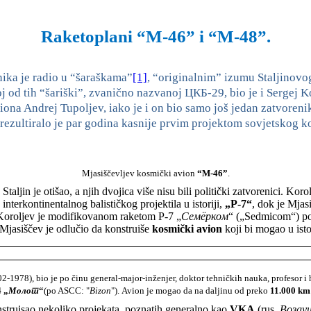
Raketoplani “M-46” i “M-48”.
nika je radio u “šaraškama”
[1]
, “originalnim” izumu Staljinovog 
 od tih “šariški”, zvanično nazvanoj ЦКБ-29, bio je i Sergej K
na Andrej Tupoljev, iako je i on bio samo još jedan zatvorenik 
a rezultiralo je par godina kasnije prvim projektom sovjetskog 
Mjasiščevljev kosmički avion
“M-46”
.
 Staljin je otišao, a njih dvojica više nisu bili politički zatvorenici. 
interkontinentalnog balističkog projektila u istoriji,
„
Р
-7“
, dok je Mja
 Koroljev je modifikovanom raketom Р-7 „
Семёрком
“ („Sedmicom“) pos
Mjasiščev je odlučio da konstruiše
kosmički avion
koji bi mogao u ist
02-1978), bio je po činu general-major-inženjer, doktor tehničkih nauka, profesor i
 „
Молот
“
(po ASCC: "
Bizon
"). Avion je mogao da na daljinu od preko
11.000 km
struisao nekoliko projekata, poznatih generalno kao
VKA
(rus.
В
озду