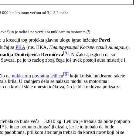
do 8.000 km brzinom većom od 3,1-3,2 maha.
avočkin je radio i na verziji sa nuklearnim motorom (!)
je u kreaciji tog projekta glavnu ulogu igrao inženjer
Pavel
slučaj sa
PKA
(
rus. ПКА,
П
ланирующий Космический
Аппарат
).
[5]
nadija Dmitrijeviča Dermičeva
. Nažalost, izgleda da su
aveza, pa je to razlog zbog čega još uvek postoji aura misterije i
[6]
ičio na
nuklearnu povratnu letilicu
koju koriste nuklearne rakete
mala krila. U zadnjem delu se nalazio modul sa motorima i
lo da koristi skije umesto točkova, što je bila redovna praksa za
e trebala da bude veća – 3.810 kg. Letilica je trebala da bude potpuno
I“
je imao potpuno drugačiji dizajn, jer je to trebalo da bude
to padobrana, prilikom ateriranja trebalo da koristi
rotor
koji bi se