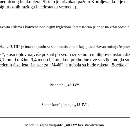
 neobičnog helikoptera. Sistem je privukao pažnju Koroljeva, koji je na 
sigurnosnih razloga i nedostatka vremena).
ravnim krilima i konvencionalnijim izgledom. Interesantno je da je na vrhu postoja
ekat
„48-III“
je imao kapsulu sa sletnim sistemom koji je sadržavao rotirajuće povr
V“
, kosmoplov najviše poznat po svom izuzetnom multipovršinskim diza
i 4,1 tonu i dužinu 9,4 metra i, kao i kod prethodne dve verzije, mogla 
eđenih faza leta. Lanser za “
M-48
” je trebala sa bude raketa „
Восток
“
Neobični
„48-IV“.
Sletna konfiguracija
„48-IV“.
Model dizajna varijante
„48-IV“
bez stabilizatora.