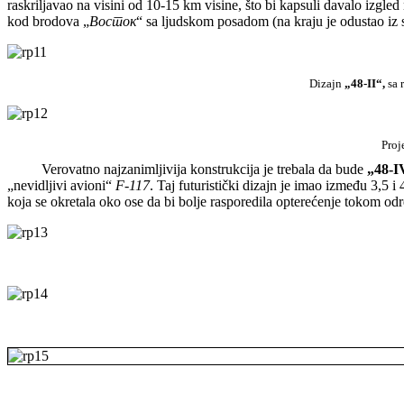
raskriljavao na visini od 10-15 km visine, što bi kapsuli davalo izgled
kod brodova „
Восток
“ sa ljudskom posadom (na kraju je odustao iz 
Dizajn
„48-II“,
sa 
Proj
Verovatno najzanimljivija konstrukcija je trebala da bude
„48-I
„nevidljivi avioni“
F-117
. Taj futuristički dizajn je imao između 3,5 
koja se okretala oko ose da bi bolje rasporedila opterećenje tokom odr