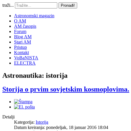
traži...
Pronađi!
Astronomski magazin
O AM
AM časopis
Forum
Blog AM
Stari AM
Pristup
Kontakt
VoBaNISTA
ELECTRA
Astronautika: istorija
Storija o prvim sovjetskim kosmoplovima.
Detalji
Kategorija:
Istorija
Datum kreiranja: ponedeljak, 18 januar 2016 18:04