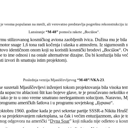
je veoma popularan na mreži, ali verovatno predstavlja pogrešnu rekonstrukciju i
Lansiranje
“M-48”
pomoću rakete „
Восток
“.
formu stilizovanog kosmičkog aviona zaobljenih ivica. Dužina mu je bila 
 motor snage 1,6 tona radi kočenja i ulaska u atmosferu. Iz sigurnosnih ra
tovo identičnom onom koji su koristili kosmički brodovi „
Восток
“. Ov
se to ime odnosi i na ostale alternativne dizajne. Da bi konfuzija bila v
sti izvori ih smatraju istim projektom).
Poslednja verzija Mjasiščevljevog
“M-48”/VKA-23
.
e susretali Mjasiščevljevi inženjeri tokom projektovanja bila visoka tem
 користи ablacioni štit kao bojeve glave, te je proučavano nekoliko egz
, iako je to u ono vreme smatrano neelegantnom solucijom. Naravno, Mjas
u programu američkih šatlova i u programu sovjetskog „
Бурана
“.
ktobru 1960. godine kada je prvi sekretar partije SSSR-a Nikita Hruš
io sa projektovanjem raketoplana, sa čak i većim entuzijazmom, ako je t
lnog odgovora na američki “
Dyna Soar
” koji nikada nije odleteo u kosm