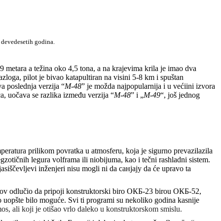
z devedesetih godina.
9 metara a težina oko 4,5 tona, a na krajevima krila je imao dva
zloga, pilot je bivao katapultiran na visini 5-8 km i spuštan
a poslednja verzija “
M-48
” je možda najpopularnija i u većiini izvora
eća, uočava se razlika između verzija “
M-48
” i „
M-49
“, još jednog
peratura prilikom povratka u atmosferu, koja je sigurno prevazilazila
otičnih legura volframa ili niobijuma, kao i tečni rashladni sistem.
iščevljevi inženjeri nisu mogli ni da санјају da će upravo ta
čov odlučio da pripoji konstruktorski biro ОКБ-23 birou ОКБ-52,
o uopšte bilo moguće. Svi ti programi su nekoliko godina kasnije
os, ali koji je otišao vrlo daleko u konstruktorskom smislu.