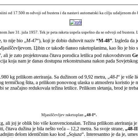
visiini od 17.500 m odvoji od bustera i da nastavi automatski ka cilju udaljenom 
om Jare 31. jula 1957. Tek je peta raketa uspela uspešno da se odvoji od bustera. L
 to nije bio „
M-47
“), koji je dobio duhovit naziv
“M-48”
. Izgleda da 
en Mjasiščevljevom. Цibin се takođe бавио raketoplanima, kao što je bio 
”, ali je zato projektovana čitava porodica letilica pod rukovodstvom
Ge
cija koja nam je danas dostupna rekonstruisana nakon pada Sovjetskog S
2.980 kg prilikom ateriranja. Sa dužinom od 9,92 metra, „
48-I
“ je više l
g termičkog štita, a prilikom ponovnog ulaska u atmosferu koristio je 
i se značajno redukovala težina letilice. Prilikom sletanja, brod je treba
Mjasiščevljev raketoplan
„48-
I
“
.
kg, ali joj je oblik bio više konvencionalan. Težina prilikom ateriranja j
ti, čitava dužina je bila nešto veća – 12,2 metra. Sa svoje strane,
„48-II
 zadnjim delom identičnim kao kod „
Sojuza
“. Interesantno je da je, umes