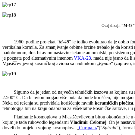
Ovaj dizajn
“M-48”
1960. godine projekat “
M-48
” je toliko evoluirao da je dobio 
vertikalna kormila. Za smanjivanje orbitne brzine trebalo je da koristi
padobranom, dok bi avion nastavio sletanje automatski, po sistemu go
je poznata pod alternativnim imenom
VKA-23
, mada nije jasno da li 
Mjasiščevljevog kosmičkog aviona sa nadimkom „
Буран
“ (zapravo, i
Sigurno da je jedan od najvećih tehničkih izazova sa kojima su s
2.500° C. Da bi avion mogao više puta da bude korišćen, nije mogao da
Neka od rešenja su predviđala korišćenje ravnih
keramičkih pločica
tehnologija biti na kraju odabrana za višekratne kosmičke šatlove, i 
Planiranje kosmoplova u Mjasiščevljevom birou okončano je u o
kojim je tada rukovodio legendarni
Vladimir Čelomej
. On je nastav
doveli do projekta vojnog kosmoplova „
Спираль
”
(“
Spirala
”)
, forma