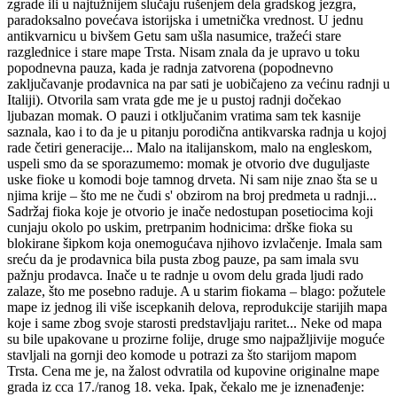
zgrade ili u najtužnijem slučaju rušenjem dela gradskog jezgra,
paradoksalno povećava istorijska i umetnička vrednost. U jednu
antikvarnicu u bivšem Getu sam ušla nasumice, tražeći stare
razglednice i stare mape Trsta. Nisam znala da je upravo u toku
popodnevna pauza, kada je radnja zatvorena (popodnevno
zaključavanje prodavnica na par sati je uobičajeno za većinu radnji u
Italiji). Otvorila sam vrata gde me je u pustoj radnji dočekao
ljubazan momak. O pauzi i otključanim vratima sam tek kasnije
saznala, kao i to da je u pitanju porodična antikvarska radnja u kojoj
rade četiri generacije... Malo na italijanskom, malo na engleskom,
uspeli smo da se sporazumemo: momak je otvorio dve duguljaste
uske fioke u komodi boje tamnog drveta. Ni sam nije znao šta se u
njima krije – što me ne čudi s' obzirom na broj predmeta u radnji...
Sadržaj fioka koje je otvorio je inače nedostupan posetiocima koji
cunjaju okolo po uskim, pretrpanim hodnicima: drške fioka su
blokirane šipkom koja onemogućava njihovo izvlačenje. Imala sam
sreću da je prodavnica bila pusta zbog pauze, pa sam imala svu
pažnju prodavca. Inače u te radnje u ovom delu grada ljudi rado
zalaze, što me posebno raduje. A u starim fiokama – blago: požutele
mape iz jednog ili više iscepkanih delova, reprodukcije starijih mapa
koje i same zbog svoje starosti predstavljaju raritet... Neke od mapa
su bile upakovane u prozirne folije, druge smo najpažljivije moguće
stavljali na gornji deo komode u potrazi za što starijom mapom
Trsta. Cena me je, na žalost odvratila od kupovine originalne mape
grada iz cca 17./ranog 18. veka. Ipak, čekalo me je iznenađenje: