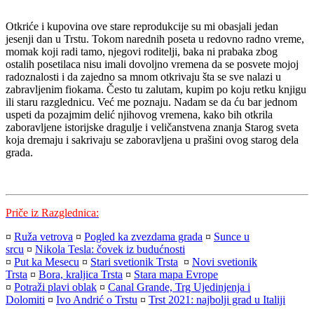
Otkriće i kupovina ove stare reprodukcije su mi obasjali jedan
jesenji dan u Trstu. Tokom narednih poseta u redovno radno vreme,
momak koji radi tamo, njegovi roditelji, baka ni prabaka zbog
ostalih posetilaca nisu imali dovoljno vremena da se posvete mojoj
radoznalosti i da zajedno sa mnom otkrivaju šta se sve nalazi u
zabravljenim fiokama. Često tu zalutam, kupim po koju retku knjigu
ili staru razglednicu. Već me poznaju. Nadam se da ću bar jednom
uspeti da pozajmim delić njihovog vremena, kako bih otkrila
zaboravljene istorijske dragulje i veličanstvena znanja Starog sveta
koja dremaju i sakrivaju se zaboravljena u prašini ovog starog dela
grada.
Priče iz Razglednica:
¤
Ruža vetrova
¤
Pogled ka zvezdama grada
¤
Sunce u
srcu
¤
Nikola Tesla: čovek iz budućnosti
¤
Put ka Mesecu
¤
Stari svetionik Trsta
¤
Novi svetionik
Trsta
¤
Bora, kraljica Trsta
¤
Stara mapa Evrope
¤
Potraži plavi oblak
¤
Canal Grande, Trg Ujedinjenja i
Dolomiti
¤
Ivo Andrić o Trstu
¤
Trst 2021: najbolji grad u Italiji