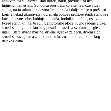
antikvarijata su izloženi stari koferi, nakit, predmeti za ličnu
higijenu, nameštaj... Svi odišu prošlošću koja se ne može videti
spolja, na fasadama građevina širom grada i dalje: reč je o prošlosti
koja je nekad ukrašavala i opremala police i prostore starih stanova i
kuća, dnevne sobe, kuhinje, kupatila, hodnike, plafone, ostave...
Pored starih knjiga, tu su i gramofonske ploče, ručno rađene čipke,
setovi skupog porcelanskog posuđa, lusteri sa svećama, pegle „na
ugalj“, stare šivaće mašine, drvene igračke za decu, drveni zidni
satovi sa kazaljkama zamrznutim u ko zna kom trenutku nekog
dalekog dana...