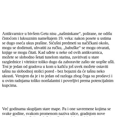
Antikvarnice u bivšem Getu nisu „našminkane“, polirane, ne odišu
čistoćom i luksuznim nameštajem 19. veka: nakon posete u ustima
se dugo oseća ukus prašine. Sićušni predmeti su načičkani okolo,
mogu se dodirnuti, uhvatiti za ručku, „babuške“ se mogu otvarati,
knjige se mogu čitati. Kad uđete u neke od ovih antikvarnica,
možete se slobodno šetati tunelom starina, zavirivati u stare
razglednice i vitrinice toliko dugo da zaboravite zašto ste uopšte ušli.
Trst je jedan od gradova u kom u kafiću još uvek možete ostaviti
tašnu na slobodnoj stolici pored - bez bojazni da će tašnu neko
ukrasti. Verujem da je i to jedan od razloga zbog čega su prodavci i
u ovim radnjama toliko nonšalantni i poverljivi prema potencijalnim
kupcima.
Već godinama skupljam stare mape. Pa i one savremene kojima se
svake godine, svakom promenom naziva ulice, gradnjom nove