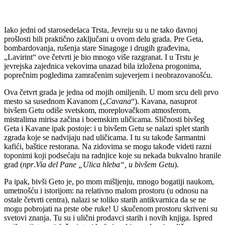
Iako jedni od starosedelaca Trsta, Jevreju su u ne tako davnoj
prošlosti bili praktično zaključani u ovom delu grada. Pre Geta,
bombardovanja, rušenja stare Sinagoge i drugih građevina,
„Lavirint“ ove četvrti je bio mnogo više razgranat. I u Trstu je
jevrejska zajednica vekovima unazad bila izložena progonima,
poprečnim pogledima zamračenim sujeverjem i neobrazovanošću.
Ova četvrt grada je jedna od mojih omiljenih. U mom srcu deli prvo
mesto sa susednom Kavanom („
Cavana
“). Kavana, nasuprot
bivšem Getu odiše svetskom, moreplovačkom atmosferom,
mistralima mirisa začina i boemskim uličicama. Sličnosti bivšeg
Geta i Kavane ipak postoje: i u bivšem Getu se nalazi splet starih
zgrada koje se nadvijaju nad uličicama. I tu su takođe šarmantni
kafići, baštice restorana. Na zidovima se mogu takođe videti razni
toponimi koji podsećaju na radnjice koje su nekada bukvalno hranile
grad (
npr
.
Via del Pane „Ulica hleba“, u bivšem Getu
).
Pa ipak, bivši Geto je, po mom mišljenju, mnogo bogatiji naukom,
umetnošću i istorijom: na relativno malom prostoru (u odnosu na
ostale četvrti centra), nalazi se toliko starih antikvarnica da se ne
mogu pobrojati na prste obe ruke! U skučenom prostoru skriveni su
svetovi znanja. Tu su i ulični prodavci starih i novih knjiga. Ispred