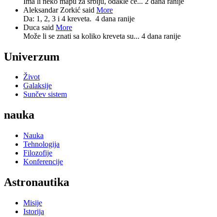
Ima li neko mapu za srbiju, odakle će...
2 dana ranije
Aleksandar Zorkić said
More
Da: 1, 2, 3 i 4 kreveta.
4 dana ranije
Duca said
More
Može li se znati sa koliko kreveta su...
4 dana ranije
Univerzum
Život
Galaksije
Sunčev sistem
nauka
Nauka
Tehnologija
Filozofije
Konferencije
Astronautika
Misije
Istorija