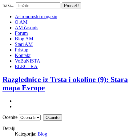
traži...
Pronađi!
Astronomski magazin
O AM
AM časopis
Forum
Blog AM
Stari AM
Pristup
Kontakt
VoBaNISTA
ELECTRA
Razglednice iz Trsta i okoline (9): Stara
mapa Evrope
Ocenite
Detalji
Kategorija:
Blog