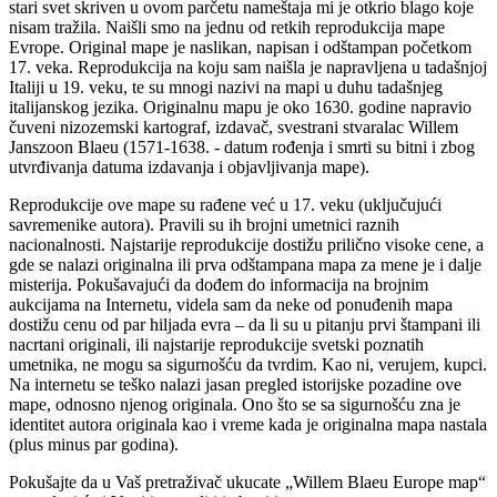
stari svet skriven u ovom parčetu nameštaja mi je otkrio blago koje
nisam tražila. Naišli smo na jednu od retkih reprodukcija mape
Evrope. Original mape je naslikan, napisan i odštampan početkom
17. veka. Reprodukcija na koju sam naišla je napravljena u tadašnjoj
Italiji u 19. veku, te su mnogi nazivi na mapi u duhu tadašnjeg
italijanskog jezika. Originalnu mapu je oko 1630. godine napravio
čuveni nizozemski kartograf, izdavač, svestrani stvaralac Willem
Janszoon Blaeu (1571-1638. - datum rođenja i smrti su bitni i zbog
utvrđivanja datuma izdavanja i objavljivanja mape).
Reprodukcije ove mape su rađene već u 17. veku (uključujući
savremenike autora). Pravili su ih brojni umetnici raznih
nacionalnosti. Najstarije reprodukcije dostižu prilično visoke cene, a
gde se nalazi originalna ili prva odštampana mapa za mene je i dalje
misterija. Pokušavajući da dođem do informacija na brojnim
aukcijama na Internetu, videla sam da neke od ponuđenih mapa
dostižu cenu od par hiljada evra – da li su u pitanju prvi štampani ili
nacrtani originali, ili najstarije reprodukcije svetski poznatih
umetnika, ne mogu sa sigurnošću da tvrdim. Kao ni, verujem, kupci.
Na internetu se teško nalazi jasan pregled istorijske pozadine ove
mape, odnosno njenog originala. Ono što se sa sigurnošću zna je
identitet autora originala kao i vreme kada je originalna mapa nastala
(plus minus par godina).
Pokušajte da u Vaš pretraživač ukucate „Willem Blaeu Europe map“