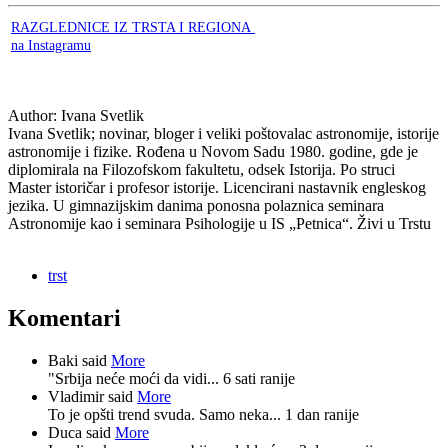
RAZGLEDNICE IZ TRSTA I REGIONA
na Instagramu
Author:
Ivana Svetlik
Ivana Svetlik; novinar, bloger i veliki poštovalac astronomije, istorije
astronomije i fizike. Rođena u Novom Sadu 1980. godine, gde je
diplomirala na Filozofskom fakultetu, odsek Istorija. Po struci
Master istoričar i profesor istorije. Licencirani nastavnik engleskog
jezika. U gimnazijskim danima ponosna polaznica seminara
Astronomije kao i seminara Psihologije u IS „Petnica“. Živi u Trstu
trst
Komentari
Baki said
More
"Srbija neće moći da vidi...
6 sati ranije
Vladimir said
More
To je opšti trend svuda. Samo neka...
1 dan ranije
Duca said
More