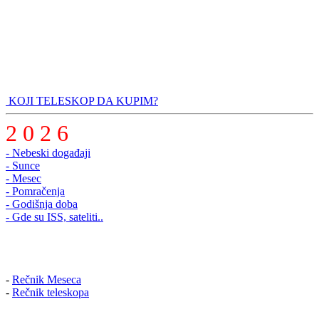
KOJI TELESKOP DA KUPIM?
2 0 2 6
- Nebeski događaji
- Sunce
- Mesec
- Pomračenja
- Godišnja doba
- Gde su ISS, sateliti..
-
Rečnik Meseca
-
Rečnik teleskopa