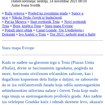
Datum kreiranja: nedelja, 14 novembar 2021 00:10
Autor
Ivana Svetlik
¤
Ruža vetrova
¤
Pogled ka zvezdama grada
¤
Sunce u
srcu
¤
Nikola Tesla: čovek iz budućnosti
¤
Put ka Mesecu
¤
Stari svetionik Trsta
¤
Novi svetionik
Trsta
¤
Bora, kraljica Trsta
¤
Stara mapa Evrope
¤
Potraži plavi oblak
¤
Canal Grande, Trg Ujedinjenja i
Dolomiti
¤
Ivo Andrić o Trstu
¤
Trst 2021: najbolji grad u Italiji
Stara mapa Evrope
Kada se nađete na glavnom trgu u Trstu (Piazza Unita
d'Italia), divite se fascinantnim zgradama, pogledu na
more, horizontu oivičenom tršćanskim zalivom, kao i
dugačkom kopnenom delu Italije u daljini; ne zaboravite
da se iza veličanstvenih fasada koje odišu austrougarskim
arhitektonskim stilovima nalaze i četvrti Trsta koje malo
toga imaju sa austrougarskom prošlošću grada. Ako zađete
iza velelepne Gradske kuće i odmah skrenete levo, ukazaće