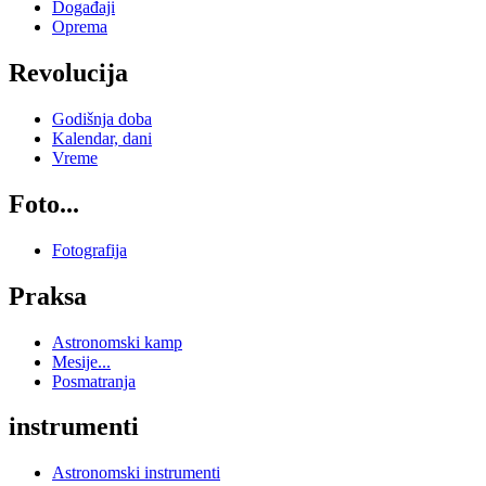
Događaji
Oprema
Revolucija
Godišnja doba
Kalendar, dani
Vreme
Foto...
Fotografija
Praksa
Astronomski kamp
Mesije...
Posmatranja
instrumenti
Astronomski instrumenti