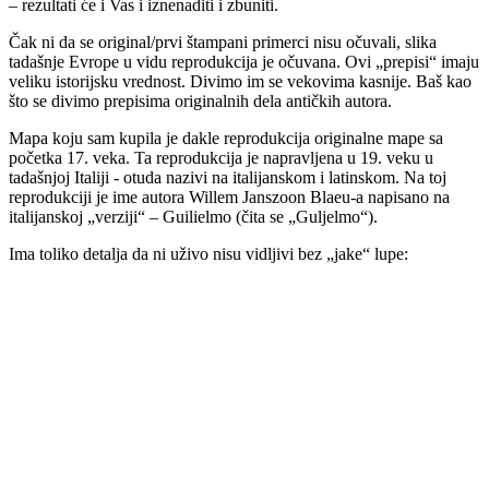
– rezultati će i Vas i iznenaditi i zbuniti.
Čak ni da se original/prvi štampani primerci nisu očuvali, slika
tadašnje Evrope u vidu reprodukcija je očuvana. Ovi „prepisi“ imaju
veliku istorijsku vrednost. Divimo im se vekovima kasnije. Baš kao
što se divimo prepisima originalnih dela antičkih autora.
Mapa koju sam kupila je dakle reprodukcija originalne mape sa
početka 17. veka. Ta reprodukcija je napravljena u 19. veku u
tadašnjoj Italiji - otuda nazivi na italijanskom i latinskom. Na toj
reprodukciji je ime autora Willem Janszoon Blaeu-a napisano na
italijanskoj „verziji“ – Guilielmo (čita se „Guljelmo“).
Ima toliko detalja da ni uživo nisu vidljivi bez „jake“ lupe: