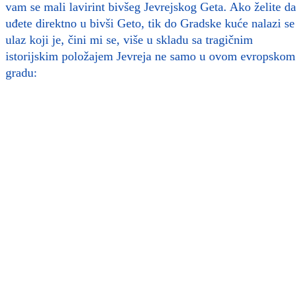
vam se mali lavirint bivšeg Jevrejskog Geta. Ako želite da
uđete direktno u bivši Geto, tik do Gradske kuće nalazi se
ulaz koji je, čini mi se, više u skladu sa tragičnim
istorijskim položajem Jevreja ne samo u ovom evropskom
gradu: