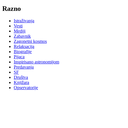
Razno
Istraživanja
Vesti
Mediji
Zabavnik
Zagonetni kosmos
Relaksacija
Biografije
Pijaca
Inspirisano astronomijom
Predavanja
SF
Društva
Knjižara
Opservatorije