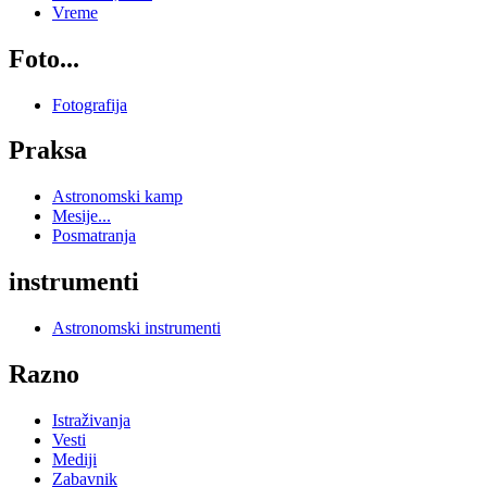
Vreme
Foto...
Fotografija
Praksa
Astronomski kamp
Mesije...
Posmatranja
instrumenti
Astronomski instrumenti
Razno
Istraživanja
Vesti
Mediji
Zabavnik