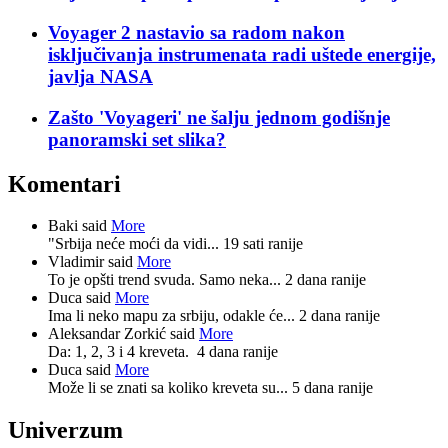
Voyager 2 nastavio sa radom nakon
isključivanja instrumenata radi uštede energije,
javlja NASA
Zašto 'Voyageri' ne šalju jednom godišnje
panoramski set slika?
Komentari
Baki said
More
"Srbija neće moći da vidi...
19 sati ranije
Vladimir said
More
To je opšti trend svuda. Samo neka...
2 dana ranije
Duca said
More
Ima li neko mapu za srbiju, odakle će...
2 dana ranije
Aleksandar Zorkić said
More
Da: 1, 2, 3 i 4 kreveta.
4 dana ranije
Duca said
More
Može li se znati sa koliko kreveta su...
5 dana ranije
Univerzum