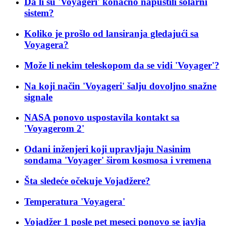
Da li su 'Voyageri' konačno napustili solarni
sistem?
Koliko je prošlo od lansiranja gledajući sa
Voyagera?
Može li nekim teleskopom da se vidi 'Voyager'?
Na koji način 'Voyageri' šalju dovoljno snažne
signale
NASA ponovo uspostavila kontakt sa
'Voyagerom 2'
Odani inženjeri koji upravljaju Nasinim
sondama 'Voyager' širom kosmosa i vremena
Šta sledeće očekuje Vojadžere?
Temperatura 'Voyagera'
Vojadžer 1 posle pet meseci ponovo se javlja