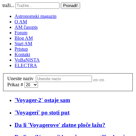
traži...
Pronađi!
Astronomski magazin
O AM
AM časopis
Forum
Blog AM
Stari AM
Pristup
Kontakt
VoBaNISTA
ELECTRA
Unesite naziv
Prikaz #
'Voyager-2' ostaje sam
'Voyageri' po stoti put
Da li 'Voyagerove' zlatne ploče lažu?