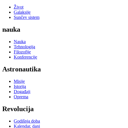
Život
Galaksije
Sunčev sistem
nauka
Nauka
Tehnologija
Filozofije
Konferencije
Astronautika
Misije
Istorija
Događaji
Oprema
Revolucija
Godišnja doba
Kalendar, dani