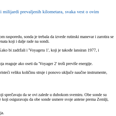
 i milijardi prevaljenih kilometara, svaka vest o ovim
m rasporedu, sonda je trebala da izvede rutinski manevar i zarotira se
ata koji i dalje rade na sondi.
ko bi zadržali i 'Voyagera 1', koji je takođe lansiran 1977, i
 reaguje ako oseti da 'Voyager 2' troši previše energije.
risteći veliku količinu struje i ponovo uključe naučne instrumente,
 koji sprečavaju da se ovi zalede u dubokom svemiru. Obe sonde su
re koji osiguravaju da obe sonde usmere svoje antene prema Zemlji,
ja.