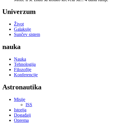
Univerzum
Život
Galaksije
Sunčev sistem
nauka
Nauka
Tehnologija
Filozofije
Konferencije
Astronautika
Misije
ISS
Istorija
Događaji
Oprema