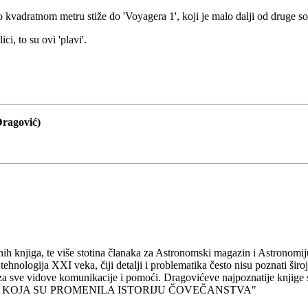
 kvadratnom metru stiže do 'Voyagera 1', koji je malo dalji od druge s
i, to su ovi 'plavi'.
Dragović)
h knjiga, te više stotina članaka za Astronomski magazin i Astronomiju,
tehnologija XXI veka, čiji detalji i problematika često nisu poznati široj 
tvoren za sve vidove komunikacije i pomoći. Dragovićeve najpozn
ASCI KOJA SU PROMENILA ISTORIJU ČOVEČANSTVA"