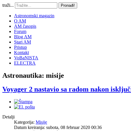
traži...
Pronađi!
Astronomski magazin
O AM
AM časopis
Forum
Blog AM
Stari AM
Pristup
Kontakt
VoBaNISTA
ELECTRA
Astronautika: misije
Voyager 2 nastavio sa radom nakon isključ
Detalji
Kategorija:
Misije
Datum kreiranja: subota, 08 februar 2020 00:36