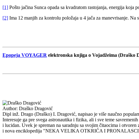
[1]
Pošto jačina Sunca opada sa kvadratom rastojanja, energija koja po
[2]
Ima 12 manjih za kontrolu položaja u 4 jača za manevrisanje. Na slic
Epopeja VOYAGER
elektronska knjiga o Vojadžeima (Draško 
Author:
Draško Dragović
Dipl inž. Drago (Draško) I. Dragović, napisao je više naučno popularni
Interesuje ga pre svega astronautika i fizika, ali i sve teme savremenih 
i lucidan. Uvek je spreman na saradnju sa svojim čitaocima i o
i nova enciklopedija "NEKA VELIKA OTKRIĆA I PRONAL