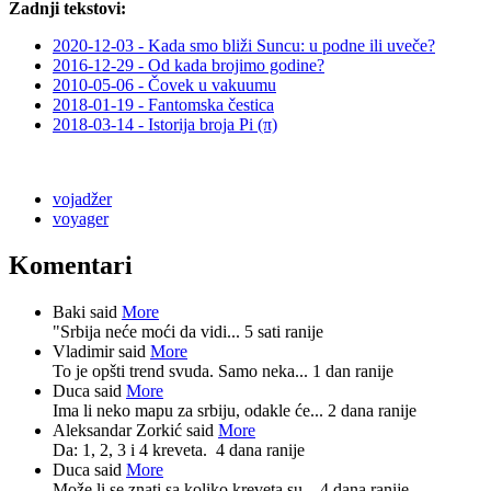
Zadnji tekstovi:
2020-12-03 - Kada smo bliži Suncu: u podne ili uveče?
2016-12-29 - Od kada brojimo godine?
2010-05-06 - Čovek u vakuumu
2018-01-19 - Fantomska čestica
2018-03-14 - Istorija broja Pi (π)
vojadžer
voyager
Komentari
Baki said
More
"Srbija neće moći da vidi...
5 sati ranije
Vladimir said
More
To je opšti trend svuda. Samo neka...
1 dan ranije
Duca said
More
Ima li neko mapu za srbiju, odakle će...
2 dana ranije
Aleksandar Zorkić said
More
Da: 1, 2, 3 i 4 kreveta.
4 dana ranije
Duca said
More
Može li se znati sa koliko kreveta su...
4 dana ranije