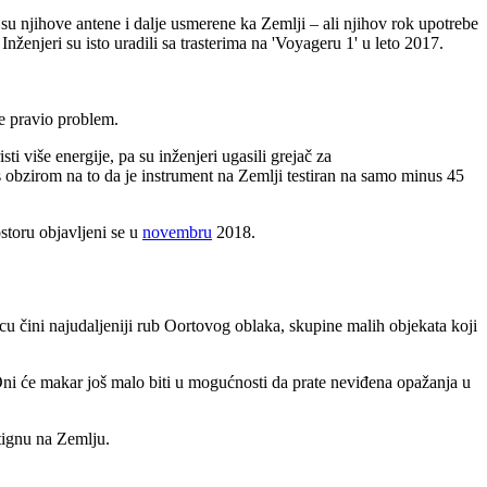
da su njihove antene i dalje usmerene ka Zemlji – ali njihov rok upotrebe
nženjeri su isto uradili sa trasterima na 'Voyageru 1' u leto 2017.
e pravio problem.
ti više energije, pa su inženjeri ugasili grejač za
s obzirom na to da je instrument na Zemlji testiran na samo minus 45
toru objavljeni se u
novembru
2018.
cu čini najudaljeniji rub Oortovog oblaka, skupine malih objekata koji
Oni će makar još malo biti u mogućnosti da prate neviđena opažanja u
tignu na Zemlju.