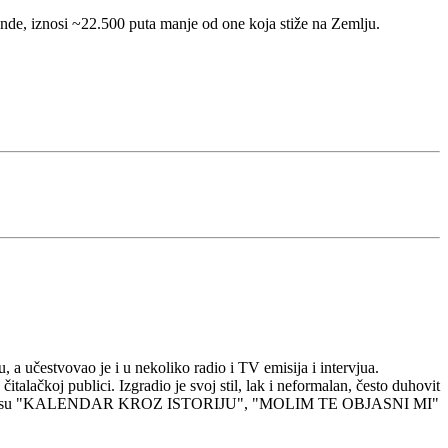
onde, iznosi ~22.500 puta manje od one koja stiže na Zemlju.
 a učestvovao je i u nekoliko radio i TV emisija i intervjua.
čitalačkoj publici. Izgradio je svoj stil, lak i neformalan, često duhovit
atije knjige su "KALENDAR KROZ ISTORIJU", "MOLIM TE OBJASNI MI"