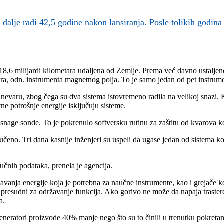
i dalje radi 42,5 godine nakon lansiranja. Posle tolikih godina
 18,6 milijardi kilometara udaljena od Zemlje. Prema već davno ustaljeno
a, odn. instrumenta magnetnog polja. To je samo jedan od pet instrumen
nevaru, zbog čega su dva sistema istovremeno radila na velikoj snazi. Ka
ne potrošnje energije isključuju sisteme.
nage sonde. To je pokrenulo softversku rutinu za zaštitu od kvarova koja
jučeno. Tri dana kasnije inženjeri su uspeli da ugase jedan od sistema ko
aučnih podataka, prenela je agencija.
žavanja energije koja je potrebna za naučne instrumente, kao i grejače
i presudni za održavanje funkcija. Ako gorivo ne može da napaja traste
a.
neratori proizvode 40% manje nego što su to činili u trenutku pokretan