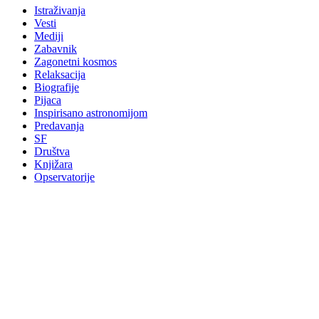
Istraživanja
Vesti
Mediji
Zabavnik
Zagonetni kosmos
Relaksacija
Biografije
Pijaca
Inspirisano astronomijom
Predavanja
SF
Društva
Knjižara
Opservatorije