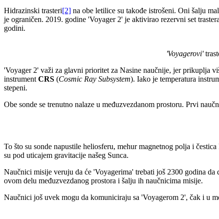
Hidrazinski trasteri
[2]
na obe letilice su takođe istrošeni. Oni šalju ma
je ograničen. 2019. godine 'Voyager 2' je aktivirao rezervni set traste
godini.
'Voyagerovi'
trast
'Voyager 2' važi za glavni prioritet za Nasine naučnije, jer prikuplja v
instrument
CRS
(
Cosmic Ray Subsystem
). Iako je temperatura instr
stepeni.
Obe sonde se trenutno nalaze u međuzvezdanom prostoru. Prvi naučni
To što su sonde napustile heliosferu, mehur magnetnog polja i čestica
su pod uticajem gravitacije našeg Sunca.
Naučnici misije veruju da će 'Voyagerima' trebati još 2300 godina da
ovom delu međuzvezdanog prostora i šalju ih naučnicima misije.
Naučnici još uvek mogu da komuniciraju sa 'Voyagerom 2', čak i u m