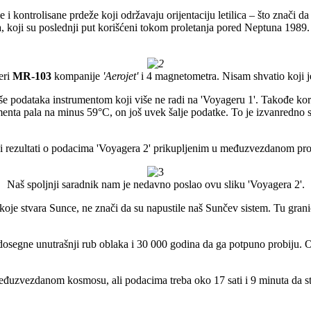
le i kontrolisane prdeže koji održavaju orijentaciju letilica – što znači 
ra, koji su poslednji put korišćeni tokom proletanja pored Neptuna 1989. I
eri
MR-103
kompanije
'Aerojet'
i 4 magnetometra. Nisam shvatio koji j
iše podataka instrumentom koji više ne radi na 'Voyageru 1'. Takođe koris
umenta pala na minus 59°C, on još uvek šalje podatke. To je izvanredno 
 rezultati o podacima 'Voyagera 2' prikupljenim u međuzvezdanom pros
Naš spoljnji saradnik nam je nedavno poslao ovu sliku 'Voyagera 2'.
 koje stvara Sunce, ne znači da su napustile naš Sunčev sistem. Tu grani
 dosegne unutrašnji rub oblaka i 30 000 godina da ga potpuno probiju. 
eđuzvezdanom kosmosu, ali podacima treba oko 17 sati i 9 minuta da s