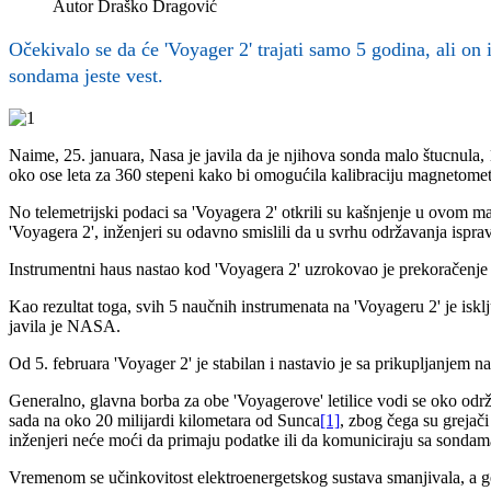
Autor
Draško Dragović
Očekivalo se da će 'Voyager 2' trajati samo 5 godina, ali on 
sondama jeste vest.
Naime, 25. januara, Nasa je javila da je njihova sonda malo štucnula,
oko ose leta za 360 stepeni kako bi omogućila kalibraciju magnetometr
No telemetrijski podaci sa 'Voyagera 2' otkrili su kašnjenje u ovom ma
'Voyagera 2', inženjeri su odavno smislili da u svrhu održavanja isprav
Instrumentni haus nastao kod 'Voyagera 2' uzrokovao je prekoračenje s
Kao rezultat toga, svih 5 naučnih instrumenata na 'Voyageru 2' je iskl
javila je NASA.
Od 5. februara 'Voyager 2' je stabilan i nastavio je sa prikupljanjem n
Generalno, glavna borba za obe 'Voyagerove' letilice vodi se oko odr
sada na oko 20 milijardi kilometara od Sunca
[1]
, zbog čega su grejač
inženjeri neće moći da primaju podatke ili da komuniciraju sa sondam
Vremenom se učinkovitost elektroenergetskog sustava smanjivala, a ge