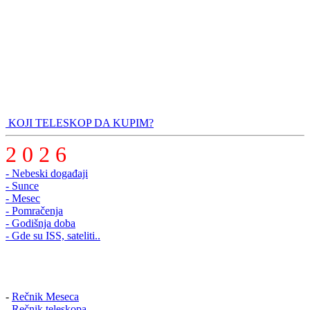
KOJI TELESKOP DA KUPIM?
2 0 2 6
- Nebeski događaji
- Sunce
- Mesec
- Pomračenja
- Godišnja doba
- Gde su ISS, sateliti..
-
Rečnik Meseca
-
Rečnik teleskopa