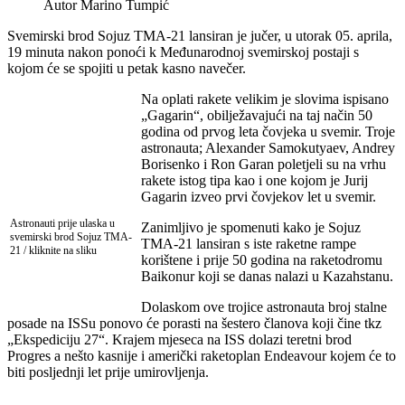
Autor
Marino Tumpić
Svemirski brod Sojuz TMA-21 lansiran je jučer, u utorak 05. aprila,
19 minuta nakon ponoći k Međunarodnoj svemirskoj postaji s
kojom će se spojiti u petak kasno navečer.
Na oplati rakete velikim je slovima ispisano
„Gagarin“, obilježavajući na taj način 50
godina od prvog leta čovjeka u svemir. Troje
astronauta; Alexander Samokutyaev, Andrey
Borisenko i Ron Garan poletjeli su na vrhu
rakete istog tipa kao i one kojom je Jurij
Gagarin izveo prvi čovjekov let u svemir.
Astronauti prije ulaska u
Zanimljivo je spomenuti kako je Sojuz
svemirski brod Sojuz TMA-
TMA-21 lansiran s iste raketne rampe
21 / kliknite na sliku
korištene i prije 50 godina na raketodromu
Baikonur koji se danas nalazi u Kazahstanu.
Dolaskom ove trojice astronauta broj stalne
posade na ISSu ponovo će porasti na šestero članova koji čine tkz
„Ekspediciju 27“. Krajem mjeseca na ISS dolazi teretni brod
Progres a nešto kasnije i američki raketoplan Endeavour kojem će to
biti posljednji let prije umirovljenja.