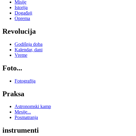
Misije
Istorija
Događaji
Oprema
Revolucija
Godišnja doba
Kalendar, dani
Vreme
Foto...
Fotografija
Praksa
Astronomski kamp
Mesije...
Posmatranja
instrumenti