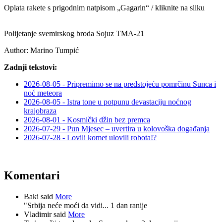
Oplata rakete s prigodnim natpisom „Gagarin“ / kliknite na sliku
Polijetanje svemirskog broda Sojuz TMA-21
Author:
Marino Tumpić
Zadnji tekstovi:
2026-08-05 - Pripremimo se na predstojeću pomrčinu Sunca i
noć meteora
2026-08-05 - Istra tone u potpunu devastaciju noćnog
krajobraza
2026-08-01 - Kosmički džin bez premca
2026-07-29 - Pun Mjesec – uvertira u kolovoška događanja
2026-07-28 - Lovili komet ulovili robota!?
Komentari
Baki said
More
"Srbija neće moći da vidi...
1 dan ranije
Vladimir said
More