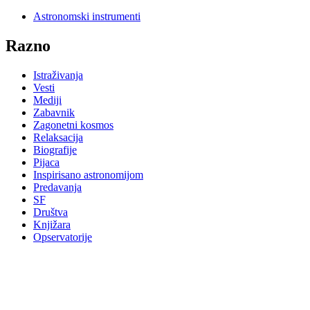
Astronomski instrumenti
Razno
Istraživanja
Vesti
Mediji
Zabavnik
Zagonetni kosmos
Relaksacija
Biografije
Pijaca
Inspirisano astronomijom
Predavanja
SF
Društva
Knjižara
Opservatorije