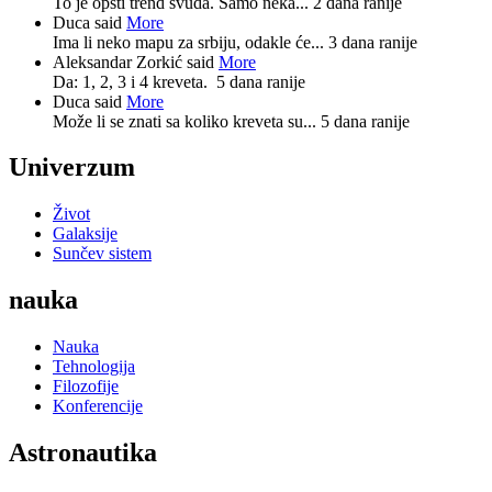
To je opšti trend svuda. Samo neka...
2 dana ranije
Duca said
More
Ima li neko mapu za srbiju, odakle će...
3 dana ranije
Aleksandar Zorkić said
More
Da: 1, 2, 3 i 4 kreveta.
5 dana ranije
Duca said
More
Može li se znati sa koliko kreveta su...
5 dana ranije
Univerzum
Život
Galaksije
Sunčev sistem
nauka
Nauka
Tehnologija
Filozofije
Konferencije
Astronautika