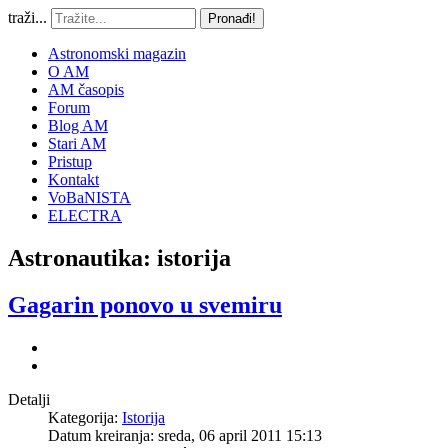
traži...
Pronađi!
Astronomski magazin
O AM
AM časopis
Forum
Blog AM
Stari AM
Pristup
Kontakt
VoBaNISTA
ELECTRA
Astronautika: istorija
Gagarin ponovo u svemiru
Detalji
Kategorija:
Istorija
Datum kreiranja: sreda, 06 april 2011 15:13