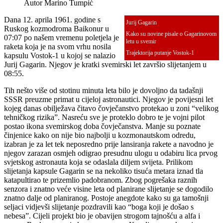
Autor
Marino Tumpić
Dana 12. aprila 1961. godine s
Jurij Gagarin
Ruskog kozmodroma Baikonur u
Kako su novine pisale o Gagarinovom
07:07 po našem vremenu poletjela je
letu u svemir
raketa koja je na svom vrhu nosila
Trajektorija putanje Vostok-1
kapsulu Vostok-1 u kojoj se nalazio
Jurij Gagarin. Njegov je kratki svemirski let završio slijetanjem u
08:55.
Tih nešto više od stotinu minuta leta bilo je dovoljno da tadašnji
SSSR preuzme primat u cijeloj astronautici. Njegov je povijesni let
kojeg danas obilježava čitavo čovječanstvo protekao u zoni “velikog
tehničkog rizika”. Nasreću sve je proteklo dobro te je vojni pilot
postao ikona svemirskog doba čovječanstva. Manje su poznate
činjenice kako on nije bio najbolji u kozmonautskom odredu,
izabran je za let tek neposredno prije lansiranja rakete a navodno je
njegov zarazan osmjeh odigrao presudnu ulogu u odabiru lica prvog
svjetskog astronauta koja se odaslala diljem svijeta. Prilikom
slijetanja kapsule Gagarin se na nekoliko tisuća metara iznad tla
katapultirao te prizemlio padobranom. Zbog pogrešaka raznih
senzora i znatno veće visine leta od planirane slijetanje se dogodilo
znatno dalje od planiranog. Postoje anegdote kako su ga tamošnji
seljaci vidjevši slijetanje pozdravili kao “boga koji je došao s
nebesa”. Cijeli projekt bio je obavijen strogom tajnošću a alfa i