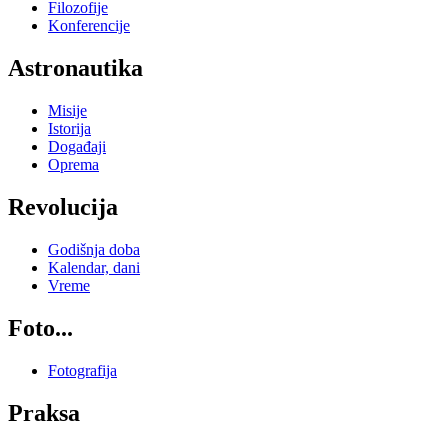
Filozofije
Konferencije
Astronautika
Misije
Istorija
Događaji
Oprema
Revolucija
Godišnja doba
Kalendar, dani
Vreme
Foto...
Fotografija
Praksa