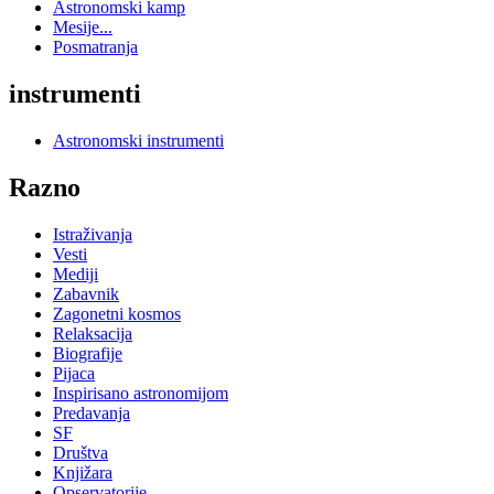
Astronomski kamp
Mesije...
Posmatranja
instrumenti
Astronomski instrumenti
Razno
Istraživanja
Vesti
Mediji
Zabavnik
Zagonetni kosmos
Relaksacija
Biografije
Pijaca
Inspirisano astronomijom
Predavanja
SF
Društva
Knjižara
Opservatorije