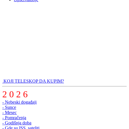
KOJI TELESKOP DA KUPIM?
2 0 2 6
- Nebeski događaji
- Sunce
- Mesec
- Pomračenja
- Godišnja doba
- Gde su ISS, sateliti..