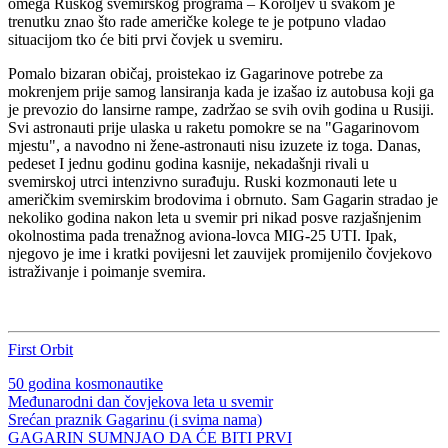
omega Ruskog svemirskog programa – Koroljev u svakom je
trenutku znao što rade američke kolege te je potpuno vladao
situacijom tko će biti prvi čovjek u svemiru.
Pomalo bizaran običaj, proistekao iz Gagarinove potrebe za
mokrenjem prije samog lansiranja kada je izašao iz autobusa koji ga
je prevozio do lansirne rampe, zadržao se svih ovih godina u Rusiji.
Svi astronauti prije ulaska u raketu pomokre se na "Gagarinovom
mjestu", a navodno ni žene-astronauti nisu izuzete iz toga. Danas,
pedeset I jednu godinu godina kasnije, nekadašnji rivali u
svemirskoj utrci intenzivno surađuju. Ruski kozmonauti lete u
američkim svemirskim brodovima i obrnuto. Sam Gagarin stradao je
nekoliko godina nakon leta u svemir pri nikad posve razjašnjenim
okolnostima pada trenažnog aviona-lovca MIG-25 UTI. Ipak,
njegovo je ime i kratki povijesni let zauvijek promijenilo čovjekovo
istraživanje i poimanje svemira.
First Orbit
50 godina kosmonautike
Međunarodni dan čovjekova leta u svemir
Srećan praznik Gagarinu (i svima nama)
GAGARIN SUMNJAO DA ĆE BITI PRVI