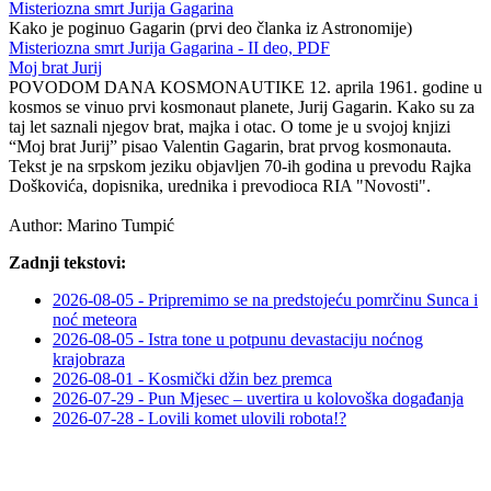
Misteriozna smrt Jurija Gagarina
Kako je poginuo Gagarin (prvi deo članka iz Astronomije)
Misteriozna smrt Jurija Gagarina - II deo, PDF
Moj brat Jurij
POVODOM DANA KOSMONAUTIKE 12. aprila 1961. godine u
kosmos se vinuo prvi kosmonaut planete, Jurij Gagarin. Kako su za
taj let saznali njegov brat, majka i otac. O tome je u svojoj knjizi
“Moj brat Jurij” pisao Valentin Gagarin, brat prvog kosmonauta.
Tekst je na srpskom jeziku objavljen 70-ih godina u prevodu Rajka
Doškovića, dopisnika, urednika i prevodioca RIA "Novosti".
Author:
Marino Tumpić
Zadnji tekstovi:
2026-08-05 - Pripremimo se na predstojeću pomrčinu Sunca i
noć meteora
2026-08-05 - Istra tone u potpunu devastaciju noćnog
krajobraza
2026-08-01 - Kosmički džin bez premca
2026-07-29 - Pun Mjesec – uvertira u kolovoška događanja
2026-07-28 - Lovili komet ulovili robota!?