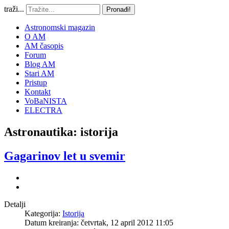
traži...
Pronađi!
Astronomski magazin
O AM
AM časopis
Forum
Blog AM
Stari AM
Pristup
Kontakt
VoBaNISTA
ELECTRA
Astronautika: istorija
Gagarinov let u svemir
Detalji
Kategorija:
Istorija
Datum kreiranja: četvrtak, 12 april 2012 11:05