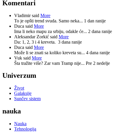
Komentari
Vladimir said
More
To je opšti trend svuda. Samo neka...
1 dan ranije
Duca said
More
Ima li neko mapu za srbiju, odakle će...
2 dana ranije
Aleksandar Zorkić said
More
Da: 1, 2, 3 i 4 kreveta.
3 dana ranije
Duca said
More
Može li se znati sa koliko kreveta su...
4 dana ranije
Vuk said
More
Šta tražite više? Zar vam Tramp nije...
Pre 2 nedelje
Univerzum
Život
Galaksije
Sunčev sistem
nauka
Nauka
Tehnologija