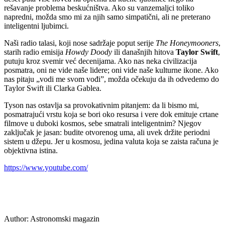
rešavanje problema beskućništva. Ako su vanzemaljci toliko
napredni, možda smo mi za njih samo simpatični, ali ne preterano
inteligentni ljubimci.
Naši radio talasi, koji nose sadržaje poput serije
The Honeymooners
,
starih radio emisija
Howdy Doody
ili današnjih hitova
Taylor Swift
,
putuju kroz svemir već decenijama. Ako nas neka civilizacija
posmatra, oni ne vide naše lidere; oni vide naše kulturne ikone. Ako
nas pitaju „vodi me svom vođi”, možda očekuju da ih odvedemo do
Taylor Swift ili Clarka Gablea.
Tyson nas ostavlja sa provokativnim pitanjem: da li bismo mi,
posmatrajući vrstu koja se bori oko resursa i vere dok emituje crtane
filmove u duboki kosmos, sebe smatrali inteligentnim? Njegov
zaključak je jasan: budite otvorenog uma, ali uvek držite periodni
sistem u džepu. Jer u kosmosu, jedina valuta koja se zaista računa je
objektivna istina.
https://www.youtube.com/
Author:
Astronomski magazin