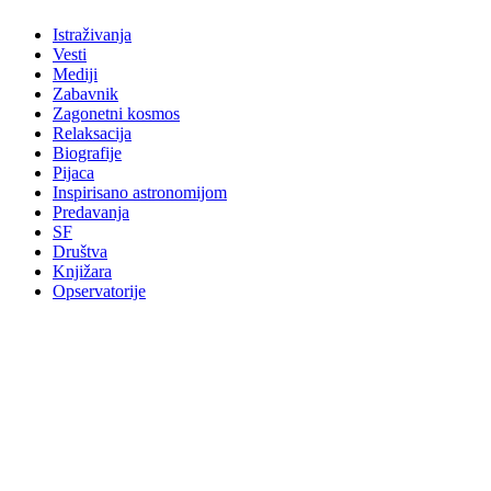
Istraživanja
Vesti
Mediji
Zabavnik
Zagonetni kosmos
Relaksacija
Biografije
Pijaca
Inspirisano astronomijom
Predavanja
SF
Društva
Knjižara
Opservatorije