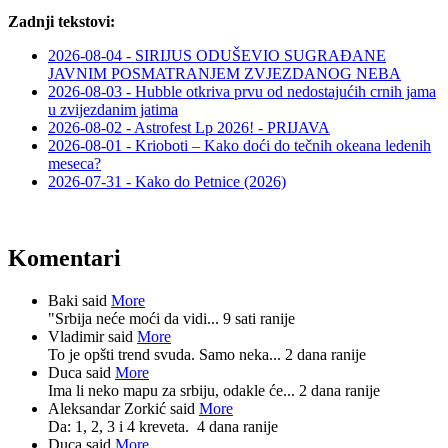
Zadnji tekstovi:
2026-08-04 - SIRIJUS ODUŠEVIO SUGRAĐANE
JAVNIM POSMATRANJEM ZVJEZDANOG NEBA
2026-08-03 - Hubble otkriva prvu od nedostajućih crnih jama
u zvijezdanim jatima
2026-08-02 - Astrofest Lp 2026! - PRIJAVA
2026-08-01 - Krioboti – Kako doći do tečnih okeana ledenih
meseca?
2026-07-31 - Kako do Petnice (2026)
Komentari
Baki said
More
"Srbija neće moći da vidi...
9 sati ranije
Vladimir said
More
To je opšti trend svuda. Samo neka...
2 dana ranije
Duca said
More
Ima li neko mapu za srbiju, odakle će...
2 dana ranije
Aleksandar Zorkić said
More
Da: 1, 2, 3 i 4 kreveta.
4 dana ranije
Duca said
More