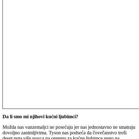
Da li smo mi njihovi kućni ljubimci?
Možda nas vanzemaljci ne posećuju jer nas jednostavno ne smatraju
dovoljno zanimljivima. Tyson nas podseća da čovečanstvo troši
deset puta više novca na opremu za kućne ljubimce nego na