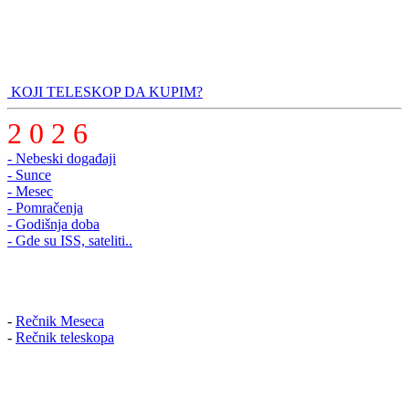
KOJI TELESKOP DA KUPIM?
2 0 2 6
- Nebeski događaji
- Sunce
- Mesec
- Pomračenja
- Godišnja doba
- Gde su ISS, sateliti..
-
Rečnik Meseca
-
Rečnik teleskopa