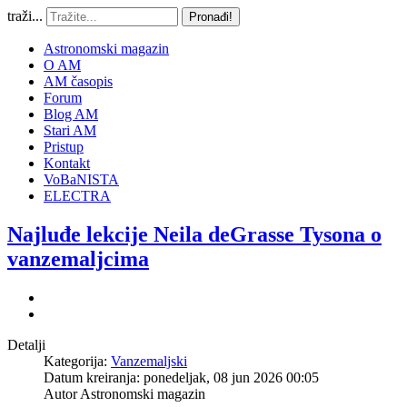
traži...
Pronađi!
Astronomski magazin
O AM
AM časopis
Forum
Blog AM
Stari AM
Pristup
Kontakt
VoBaNISTA
ELECTRA
Najluđe lekcije Neila deGrasse Tysona o
vanzemaljcima
Detalji
Kategorija:
Vanzemaljski
Datum kreiranja: ponedeljak, 08 jun 2026 00:05
Autor
Astronomski magazin