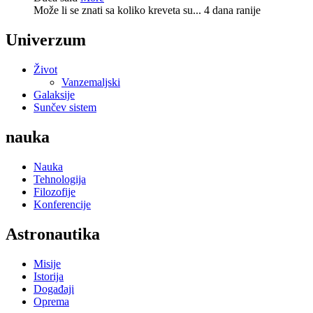
Može li se znati sa koliko kreveta su...
4 dana ranije
Univerzum
Život
Vanzemaljski
Galaksije
Sunčev sistem
nauka
Nauka
Tehnologija
Filozofije
Konferencije
Astronautika
Misije
Istorija
Događaji
Oprema