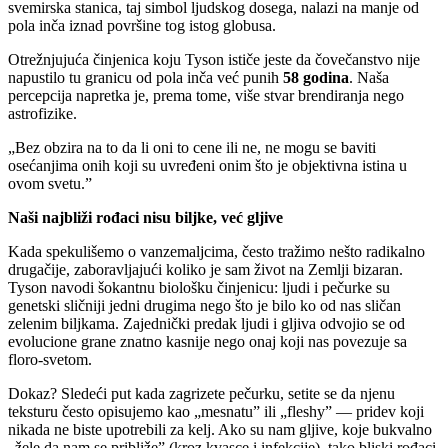
svemirska stanica, taj simbol ljudskog dosega, nalazi na manje od
pola inča iznad površine tog istog globusa.
Otrežnjujuća činjenica koju Tyson ističe jeste da čovečanstvo nije
napustilo tu granicu od pola inča već punih
58 godina
. Naša
percepcija napretka je, prema tome, više stvar brendiranja nego
astrofizike.
„Bez obzira na to da li oni to cene ili ne, ne mogu se baviti
osećanjima onih koji su uvređeni onim što je objektivna istina u
ovom svetu.”
Naši najbliži rođaci nisu biljke, već gljive
Kada spekulišemo o vanzemaljcima, često tražimo nešto radikalno
drugačije, zaboravljajući koliko je sam život na Zemlji bizaran.
Tyson navodi šokantnu biološku činjenicu: ljudi i pečurke su
genetski sličniji jedni drugima nego što je bilo ko od nas sličan
zelenim biljkama. Zajednički predak ljudi i gljiva odvojio se od
evolucione grane znatno kasnije nego onaj koji nas povezuje sa
floro-svetom.
Dokaz? Sledeći put kada zagrizete pečurku, setite se da njenu
teksturu često opisujemo kao „mesnatu” ili „fleshy” — pridev koji
nikada ne biste upotrebili za kelj. Ako su nam gljive, koje bukvalno
„žele da nam se približe” (kroz kvasce i infekcije), tako bliski rođaci,