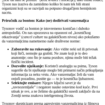
Tyson nas izaziva da zamislimo koliko bi nam tek bili strani
organizmi koji su se razvijali na potpuno drugačijem hemijskom
nacrtu.
Priručnik za bonton: Kako (ne) dodirivati vanzemaljca
Tysonov vodič za bonton je istovremeno komičan i duboko
antropološki. On nas upozorava na opasnost od „kosmičkog
otkazivanja” (
cancel culture
na galaktičkom nivou) ako pokušamo
da vanzemaljcima nametnemo naše društvene norme:
Zaboravite na rukovanje:
Ako vidite neki ud ili privesak
koji štrči, nemojte ga grabiti. Ne znate koji je to deo
anatomije; ono što je nama pozdrav, njima može biti težak
fizički incident.
Dozvolite njuškanje:
Koristeći analogiju sa psima, Tyson
sugeriše da bi njuškanje moglo biti primarni način prikupljanja
informacija za neku vrstu. Ako vanzemaljac želi da vam
onjuši pozadinu, pustite ga — to je kosmička ljubaznost.
Selektujte emisare:
Njegov ključni savet je da
„ravnozemljaše” i negatore nauke ostavimo kod kuće. Prvi
utisak je sve, a ne želimo da galaktički susedi zaključe da na
Zemlji nema znakova inteligentnog života.
Tysonov skepticizam prema agresivnim vanzemaljcima iz filmova