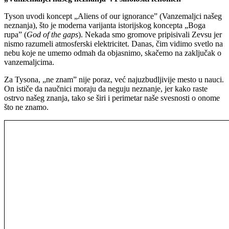
Tyson uvodi koncept „Aliens of our ignorance” (Vanzemaljci našeg
neznanja), što je moderna varijanta istorijskog koncepta „Boga
rupa” (
God of the gaps
). Nekada smo gromove pripisivali Zevsu jer
nismo razumeli atmosferski elektricitet. Danas, čim vidimo svetlo na
nebu koje ne umemo odmah da objasnimo, skačemo na zaključak o
vanzemaljcima.
Za Tysona, „ne znam” nije poraz, već najuzbudljivije mesto u nauci.
On ističe da naučnici moraju da neguju neznanje, jer kako raste
ostrvo našeg znanja, tako se širi i perimetar naše svesnosti o onome
što ne znamo.