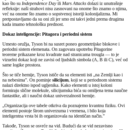
kao što su
Independence Day
ili
Mars Attacks
dolazi iz unutrašnje
refleksije: naši strahovi nisu zasnovani na onome što znamo o njima,
već na onome što znamo o sopstvenoj istoriji kolonijalizma. Mi
pretpostavljamo da su oni zli jer smo mi takvi jedni prema drugima
kada imamo tehnološku prednost.
Dokaz inteligencije: Pitagora i periodni sistem
Umesto oružja, Tyson bi na susret poneo geometrijske blokove i
periodni sistem elemenata. On zagovara upotrebu Pitagorine
teoreme prikazane kroz kvadrate nad stranicama trougla — to je
vizuelni dokaz koji ne zavisi od ljudskih simbola (A, B ili C), već od
same logike prostora.
Što se tiče hemije, Tyson ističe da su elementi isti „na Zemlji kao i
na nebesima”. On pominje
silicijum
, koji se u periodnom sistemu
nalazi direktno ispod ugljenika. Kako elementi u istoj koloni
formiraju slične molekule, silicijumska bića su omiljena tema naučne
fantastike, ali i naučni dokaz univerzalnosti hemije.
„Organizacija ove tabele otkriva da poznajemo kvantnu fiziku. Ovi
elementi postoje širom univerzuma i vremena, i bilo koja
inteligentna vrsta bi ih organizovala na identičan način.”
Takođe, Tyson se osvrće na vid. Budući da se vid nezavisno