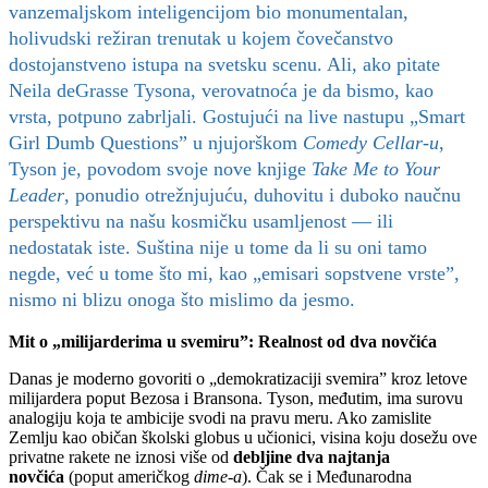
vanzemaljskom inteligencijom bio monumentalan,
holivudski režiran trenutak u kojem čovečanstvo
dostojanstveno istupa na svetsku scenu. Ali, ako pitate
Neila deGrasse Tysona, verovatnoća je da bismo, kao
vrsta, potpuno zabrljali. Gostujući na live nastupu „Smart
Girl Dumb Questions” u njujorškom
Comedy Cellar-u
,
Tyson je, povodom svoje nove knjige
Take Me to Your
Leader
, ponudio otrežnjujuću, duhovitu i duboko naučnu
perspektivu na našu kosmičku usamljenost — ili
nedostatak iste. Suština nije u tome da li su oni tamo
negde, već u tome što mi, kao „emisari sopstvene vrste”,
nismo ni blizu onoga što mislimo da jesmo.
Mit o „milijarderima u svemiru”: Realnost od dva novčića
Danas je moderno govoriti o „demokratizaciji svemira” kroz letove
milijardera poput Bezosa i Bransona. Tyson, međutim, ima surovu
analogiju koja te ambicije svodi na pravu meru. Ako zamislite
Zemlju kao običan školski globus u učionici, visina koju dosežu ove
privatne rakete ne iznosi više od
debljine dva najtanja
novčića
(poput američkog
dime-a
). Čak se i Međunarodna