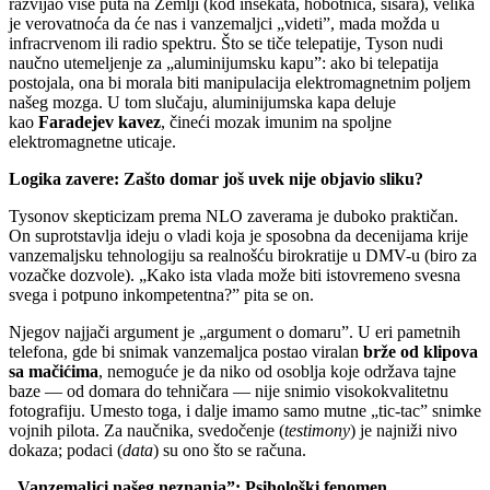
razvijao više puta na Zemlji (kod insekata, hobotnica, sisara), velika
je verovatnoća da će nas i vanzemaljci „videti”, mada možda u
infracrvenom ili radio spektru. Što se tiče telepatije, Tyson nudi
naučno utemeljenje za „aluminijumsku kapu”: ako bi telepatija
postojala, ona bi morala biti manipulacija elektromagnetnim poljem
našeg mozga. U tom slučaju, aluminijumska kapa deluje
kao
Faradejev kavez
, čineći mozak imunim na spoljne
elektromagnetne uticaje.
Logika zavere: Zašto domar još uvek nije objavio sliku?
Tysonov skepticizam prema NLO zaverama je duboko praktičan.
On suprotstavlja ideju o vladi koja je sposobna da decenijama krije
vanzemaljsku tehnologiju sa realnošću birokratije u DMV-u (biro za
vozačke dozvole). „Kako ista vlada može biti istovremeno svesna
svega i potpuno inkompetentna?” pita se on.
Njegov najjači argument je „argument o domaru”. U eri pametnih
telefona, gde bi snimak vanzemaljca postao viralan
brže od klipova
sa mačićima
, nemoguće je da niko od osoblja koje održava tajne
baze — od domara do tehničara — nije snimio visokokvalitetnu
fotografiju. Umesto toga, i dalje imamo samo mutne „tic-tac” snimke
vojnih pilota. Za naučnika, svedočenje (
testimony
) je najniži nivo
dokaza; podaci (
data
) su ono što se računa.
„Vanzemaljci našeg neznanja”: Psihološki fenomen