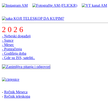
KOJI TELESKOP DA KUPIM?
2 0 2 6
- Nebeski događaji
- Sunce
- Mesec
- Pomračenja
- Godišnja doba
- Gde su ISS, sateliti..
-
Rečnik Meseca
-
Rečnik teleskopa