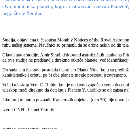
Ova hipotetička planeta, koju su istraživači nazvali Planet
nego što je Zemlja.
Studija, objavljena u časopisu Monthly Notices of the Royal Astronomic
rubu našeg sistema. Naučnici su primetili da se orbite nekih od tih tel
Glavni autor studije, Amir Sirađ, doktorand astrofizičkih nauka na P
da ova studija ne predstavlja direktno otkriće planete, već identifikac
Do sada je u raspravi postojala i teorija o Planet Nine, koju su pred
karakteristike i orbitu, pa bi obe planete mogle postojati istovremeno.
Veliki teleskop Vera C. Rubin, koji je nedavno započeo svoju decennij
teleskop moći direktno da detektuje Planetu Y, ukoliko se on zaista na
Iako broj trenutno poznatih Kajperovih objekata (oko 50) nije dovolja
Izvor: CNN - Planet Y study