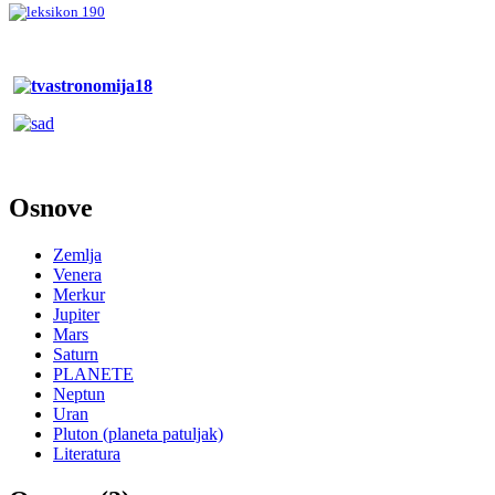
Osnove
Zemlja
Venera
Merkur
Jupiter
Mars
Saturn
PLANETE
Neptun
Uran
Pluton (planeta patuljak)
Literatura