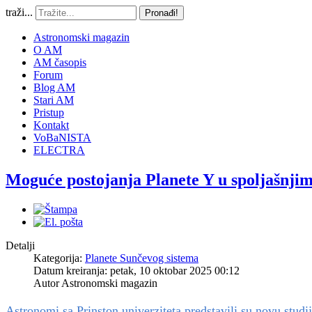
traži...
Pronađi!
Astronomski magazin
O AM
AM časopis
Forum
Blog AM
Stari AM
Pristup
Kontakt
VoBaNISTA
ELECTRA
Moguće postojanja Planete Y u spoljašnji
Detalji
Kategorija:
Planete Sunčevog sistema
Datum kreiranja: petak, 10 oktobar 2025 00:12
Autor
Astronomski magazin
Astronomi sa Prinston univerziteta predstavili su novu stu