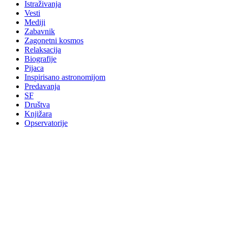
Istraživanja
Vesti
Mediji
Zabavnik
Zagonetni kosmos
Relaksacija
Biografije
Pijaca
Inspirisano astronomijom
Predavanja
SF
Društva
Knjižara
Opservatorije