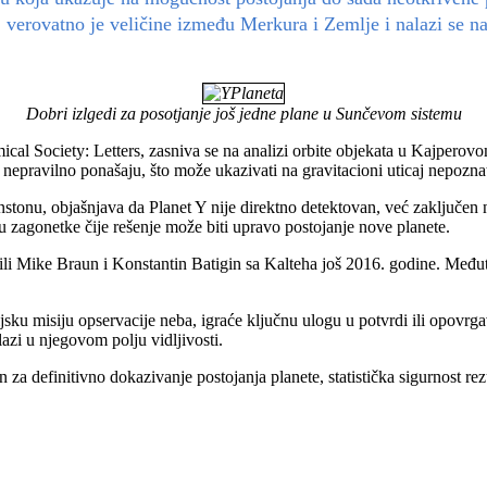
 Y, verovatno je veličine između Merkura i Zemlje i nalazi se 
Dobri izlgedi za posotjanje još jedne plane u Sunčevom sistemu
al Society: Letters, zasniva se na analizi orbite objekata u Kajperovom
a nepravilno ponašaju, što može ukazivati na gravitacioni uticaj nepozna
rinstonu, objašnjava da Planet Y nije direktno detektovan, već zaključ
iju zagonetke čije rešenje može biti upravo postojanje nove planete.
ložili Mike Braun i Konstantin Batigin sa Kalteha još 2016. godine. Među
sku misiju opservacije neba, igraće ključnu ulogu u potvrdi ili opovrga
lazi u njegovom polju vidljivosti.
n za definitivno dokazivanje postojanja planete, statistička sigurnost 