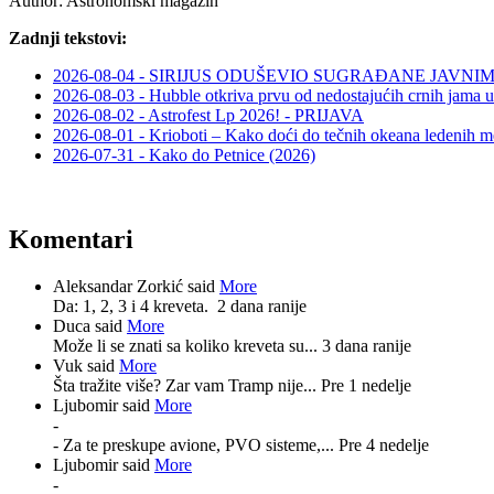
Author:
Astronomski magazin
Zadnji tekstovi:
2026-08-04 - SIRIJUS ODUŠEVIO SUGRAĐANE JAV
2026-08-03 - Hubble otkriva prvu od nedostajućih crnih jama u
2026-08-02 - Astrofest Lp 2026! - PRIJAVA
2026-08-01 - Krioboti – Kako doći do tečnih okeana ledenih m
2026-07-31 - Kako do Petnice (2026)
Komentari
Aleksandar Zorkić said
More
Da: 1, 2, 3 i 4 kreveta.
2 dana ranije
Duca said
More
Može li se znati sa koliko kreveta su...
3 dana ranije
Vuk said
More
Šta tražite više? Zar vam Tramp nije...
Pre 1 nedelje
Ljubomir said
More
-
- Za te preskupe avione, PVO sisteme,...
Pre 4 nedelje
Ljubomir said
More
-