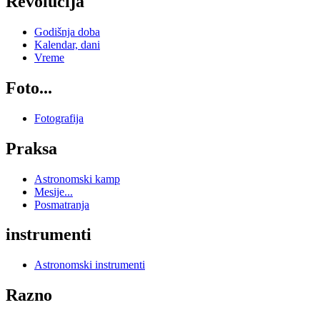
Revolucija
Godišnja doba
Kalendar, dani
Vreme
Foto...
Fotografija
Praksa
Astronomski kamp
Mesije...
Posmatranja
instrumenti
Astronomski instrumenti
Razno