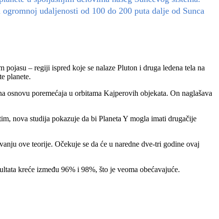
na ogromnoj udaljenosti od 100 do 200 puta dalje od Sunca
 pojasu – regiji ispred koje se nalaze Pluton i druga ledena tela na
te planete.
en na osnovu poremećaja u orbitama Kajperovih objekata. On naglašava
tim, nova studija pokazuje da bi Planeta Y mogla imati drugačije
vanju ove teorije. Očekuje se da će u naredne dve-tri godine ovaj
rezultata kreće između 96% i 98%, što je veoma obećavajuće.