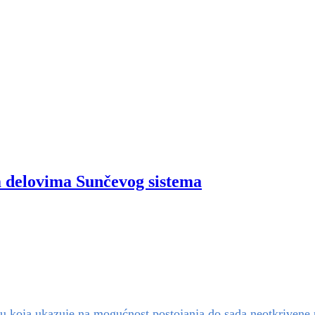
m delovima Sunčevog sistema
diju koja ukazuje na mogućnost postojanja do sada neotkrivene