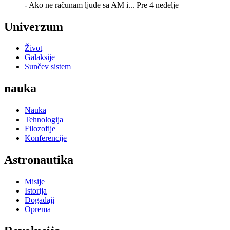
- Ako ne računam ljude sa AM i...
Pre 4 nedelje
Univerzum
Život
Galaksije
Sunčev sistem
nauka
Nauka
Tehnologija
Filozofije
Konferencije
Astronautika
Misije
Istorija
Događaji
Oprema