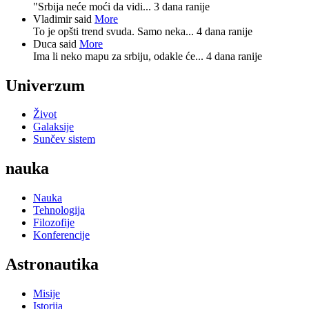
"Srbija neće moći da vidi...
3 dana ranije
Vladimir said
More
To je opšti trend svuda. Samo neka...
4 dana ranije
Duca said
More
Ima li neko mapu za srbiju, odakle će...
4 dana ranije
Univerzum
Život
Galaksije
Sunčev sistem
nauka
Nauka
Tehnologija
Filozofije
Konferencije
Astronautika
Misije
Istorija