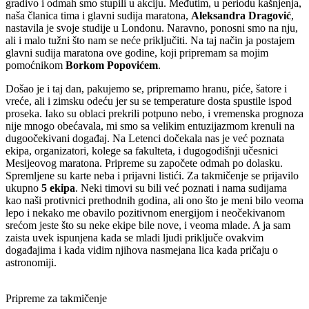
gradivo i odmah smo stupili u akciju. Međutim, u periodu kašnjenja,
naša članica tima i glavni sudija maratona,
Aleksandra Dragović
,
nastavila je svoje studije u Londonu. Naravno, ponosni smo na nju,
ali i malo tužni što nam se neće priključiti. Na taj način ja postajem
glavni sudija maratona ove godine, koji pripremam sa mojim
pomoćnikom
Borkom Popovićem
.
Došao je i taj dan, pakujemo se, pripremamo hranu, piće, šatore i
vreće, ali i zimsku odeću jer su se temperature dosta spustile ispod
proseka. Iako su oblaci prekrili potpuno nebo, i vremenska prognoza
nije mnogo obećavala, mi smo sa velikim entuzijazmom krenuli na
dugoočekivani događaj. Na Letenci dočekala nas je već poznata
ekipa, organizatori, kolege sa fakulteta, i dugogodišnji učesnici
Mesijeovog maratona. Pripreme su započete odmah po dolasku.
Spremljene su karte neba i prijavni listići. Za takmičenje se prijavilo
ukupno
5 ekipa
. Neki timovi su bili već poznati i nama sudijama
kao naši protivnici prethodnih godina, ali ono što je meni bilo veoma
lepo i nekako me obavilo pozitivnom energijom i neočekivanom
srećom jeste što su neke ekipe bile nove, i veoma mlade. A ja sam
zaista uvek ispunjena kada se mladi ljudi priključe ovakvim
događajima i kada vidim njihova nasmejana lica kada pričaju o
astronomiji.
Pripreme za takmičenje