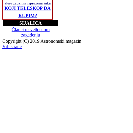
sfere zauzima ispružena šaka
KOJI TELESKOP DA
KUPIM?
SIJALICA
Članci o svetlosnom
zagađenju
Copyright (C) 2019 Astronomski magazin
Vrh strane