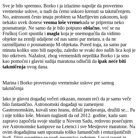
Sve je bilo spremno, Borko i ja izlazimo napolje da proverimo
vremenske uslove, u nadi da ćemo uskoro krenuti sa takmičenjem.
No, astronomi često imaju problem sa Marfijevim zakonom, koji
nekako uvek donese
veoma loše vreme
kada se priprema neko
posmatranje. Ne samo da je bilo potpuno
oblačno
, već se na
Fruškoj Gori spustila i
magla
koja je onemogućila da vidimo
objekte na zemlji udaljene od nas samo par metara, a da ne
razmišljamo o posmatranju M objekata. Pored toga, za samo par
minuta koliko smo bili napolju, zaledio se svaki deo naših lica koji je
bio otkriven. Nažalost, zbog vremenskih neprilika Borko i ja smo
kao pomoćni i glavni sudija maratona odlučili da
ipak neće biti
takmičenja
ovog dana.
Marina i Borko proveravaju vremenske uslove pre samog
takmičenja
Iako je glavni događaj večeri otkazan, moram reći da je samo veče
bilo fantastično. Astronomski događaji su zamenjeni
Gastronomskim, kuvali smo hranu, držali predavanja, družili se... Pa
i nije toliko loše. Moram naglasiti da od 2012. godine, kada sam
zapravo započela svoje studije u Novom Sadu, redovno posećujem
sve Astronomske kampove na Letenci i sve Mesijeove maratone. Na
ovim događajima sam upoznala toliko fantastičnih i entuzijastičnih
ljudi, čijim susretima se uvek neopisivo radujem. I ovaj susret je