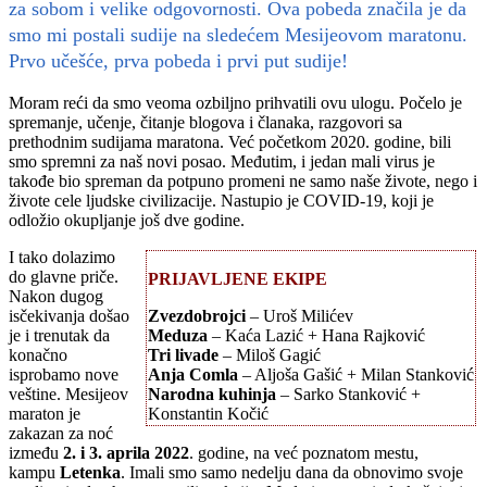
za sobom i velike odgovornosti. Ova pobeda značila je da
smo mi postali sudije na sledećem Mesijeovom maratonu.
Prvo učešće, prva pobeda i prvi put sudije!
Moram reći da smo veoma ozbiljno prihvatili ovu ulogu. Počelo je
spremanje, učenje, čitanje blogova i članaka, razgovori sa
prethodnim sudijama maratona. Već početkom 2020. godine, bili
smo spremni za naš novi posao. Međutim, i jedan mali virus je
takođe bio spreman da potpuno promeni ne samo naše živote, nego i
živote cele ljudske civilizacije. Nastupio je COVID-19, koji je
odložio okupljanje još dve godine.
I tako dolazimo
do glavne priče.
PRIJAVLJENE EKIPE
Nakon dugog
isčekivanja došao
Zvezdobrojci
– Uroš Milićev
je i trenutak da
Meduza
– Kaća Lazić + Hana Rajković
konačno
Tri livade
– Miloš Gagić
isprobamo nove
Anja Comla
– Aljoša Gašić + Milan Stanković
veštine. Mesijeov
Narodna kuhinja
– Sarko Stanković +
maraton je
Konstantin Kočić
zakazan za noć
između
2. i 3. aprila 2022
. godine, na već poznatom mestu,
kampu
Letenka
. Imali smo samo nedelju dana da obnovimo svoje