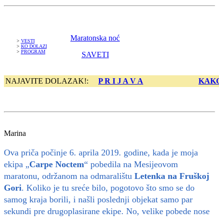
Maratonska noć
>
VESTI
>
KO DOLAZI
>
PROGRAM
SAVETI
NAJAVITE DOLAZAK!:
P R I J A V A
KAKO
Marina
Ova priča počinje 6. aprila 2019. godine, kada je moja
ekipa „
Carpe Noctem
“ pobedila na Mesijeovom
maratonu, održanom na odmaralištu
Letenka na Fruškoj
Gori
. Koliko je tu sreće bilo, pogotovo što smo se do
samog kraja borili, i našli poslednji objekat samo par
sekundi pre drugoplasirane ekipe. No, velike pobede nose