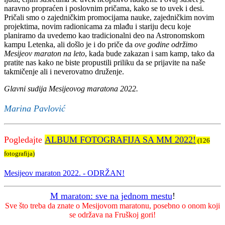
naravno propraćen i poslovnim pričama, kako se to uvek i desi.
Pričali smo o zajedničkim promocijama nauke, zajedničkim novim
projektima, novim radionicama za mlađu i stariju decu koje
planiramo da uvedemo kao tradicionalni deo na Astronomskom
kampu Letenka, ali došlo je i do priče da
ove godine održimo
Mesijeov maraton na leto
, kada bude zakazan i sam kamp, tako da
pratite nas kako ne biste propustili priliku da se prijavite na naše
takmičenje ali i neverovatno druženje.
Glavni sudija Mesijeovog maratona 2022.
Marina Pavlović
Pogledajte
ALBUM FOTOGRAFIJA SA MM 2022!
(126
fotografija)
Mesijeov maraton 2022. - ODRŽAN!
M maraton: sve na jednom mestu
!
Sve što treba da znate o Mesijovom maratonu, posebno o onom koji
se održava na Fruškoj gori!