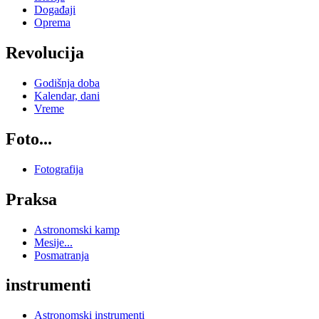
Događaji
Oprema
Revolucija
Godišnja doba
Kalendar, dani
Vreme
Foto...
Fotografija
Praksa
Astronomski kamp
Mesije...
Posmatranja
instrumenti
Astronomski instrumenti