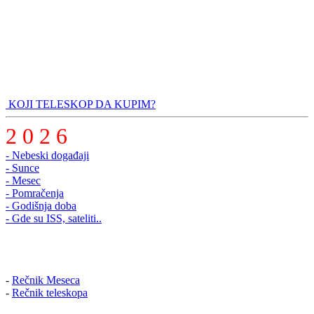
KOJI TELESKOP DA KUPIM?
2 0 2 6
- Nebeski događaji
- Sunce
- Mesec
- Pomračenja
- Godišnja doba
- Gde su ISS, sateliti..
-
Rečnik Meseca
-
Rečnik teleskopa