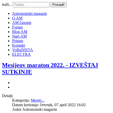
traži...
Pronađi!
Astronomski magazin
O AM
AM časopis
Forum
Blog AM
Stari AM
Pristup
Kontakt
VoBaNISTA
ELECTRA
Mesijeov maraton 2022. - IZVEŠTAJ
SUTKINJE
Detalji
Kategorija:
Mesije...
Datum kreiranja: četvrtak, 07 april 2022 16:02
Autor
Astronomski magazin