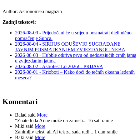
Author:
Astronomski magazin
Zadnji tekstovi:
2026-08-09 - Prijedočani će u srijedu posmatrati djelimično
pomračenje Sunca.
2026-08-04 - SIRIJUS ODUŠEVIO SUGRAĐANE
JAVNIM POSMATRANJEM ZVJEZDANOG NEBA
2026-08-03 - Hubble otkriva prvu od nedostajućih crnih jama
u zvijezdanim jatima
2026-08-02 - Astrofest Lp 2026! - PRIJAVA
2026-08-01 - Krioboti – Kako doći do tečnih okeana ledenih
meseca?
Komentari
Balad said
More
"Znate li da Ai ne može da zamisli...
16 sati ranije
Miki said
More
Zanimljiv tekst, ali AI tek za sada radi...
1 dan ranije
Baki said
More