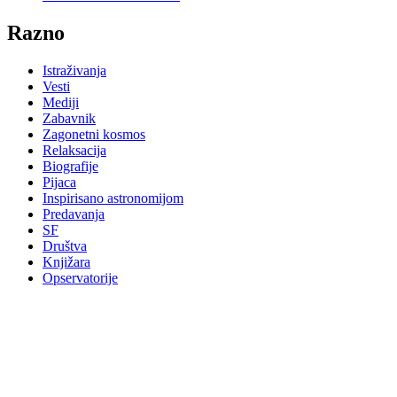
Razno
Istraživanja
Vesti
Mediji
Zabavnik
Zagonetni kosmos
Relaksacija
Biografije
Pijaca
Inspirisano astronomijom
Predavanja
SF
Društva
Knjižara
Opservatorije