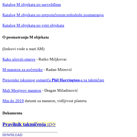
Katalog M objekata po sazvežđima
Katalog M objekata po preporučenom redosledu posmatranja
Katalog M objekata po vrsti objekata
O posmatranju M objekata
(linkovi vode u stari AM)
Kako uloviti emove
- Ratko Miljkovac
M-maraton za početnike
- Radan Mitrović
Preporuke iskusnog osmatrča
Phil Harrington
-a za takmičare
Mali Mesijeov maraton
- Dragan Miladinović
Mm do 2019
datumi za maraton, vidljivost planeta
Dokumenta
Pravilnik takmičenja ::>>
DOWNLOAD