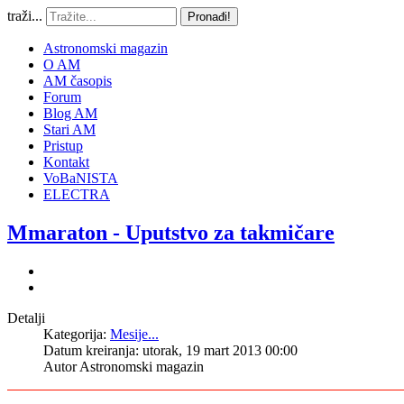
traži...
Pronađi!
Astronomski magazin
O AM
AM časopis
Forum
Blog AM
Stari AM
Pristup
Kontakt
VoBaNISTA
ELECTRA
Mmaraton - Uputstvo za takmičare
Detalji
Kategorija:
Mesije...
Datum kreiranja: utorak, 19 mart 2013 00:00
Autor
Astronomski magazin