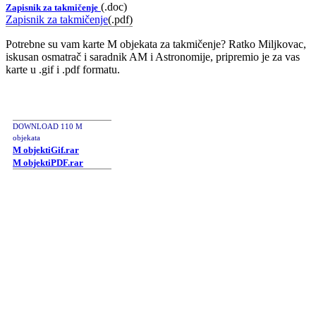
(.doc)
Zapisnik za takmičenje
Zapisnik za takmičenje
(.pdf)
Potrebne su vam karte M objekata za takmičenje? Ratko Miljkovac,
iskusan osmatrač i saradnik AM i Astronomije, pripremio je za vas
karte u .gif i .pdf formatu.
DOWNLOAD 110 M
objekata
M objektiGif.rar
M objektiPDF.rar