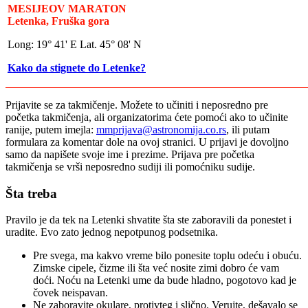
MESIJEOV MARATON
Letenka, Fruška gora
Long: 19° 41' E Lat. 45° 08' N
Kako da stignete do Letenke?
Prijavite se za takmičenje. Možete to učiniti i neposredno pre
početka takmičenja, ali organizatorima ćete pomoći ako to učinite
ranije, putem imejla:
mmprijava​
@
​astronomija.co.rs
, ili putam
formulara za komentar dole na ovoj stranici
. U prijavi je dovoljno
samo da napišete svoje ime i prezime.
Prijava pre početka
takmičenja se vrši neposredno sudiji ili pomoćniku sudije.
Šta treba
Pravilo je da tek na Letenki shvatite šta ste zaboravili da ponestet i
uradite. Evo zato jednog nepotpunog podsetnika.
Pre svega, ma kakvo vreme bilo ponesite toplu odeću i obuću.
Zimske cipele, čizme ili šta već nosite zimi dobro će vam
doći. Noću na Letenki ume da bude hladno, pogotovo kad je
čovek neispavan.
Ne zaboravite okulare, protivteg i slično. Verujte, dešavalo se