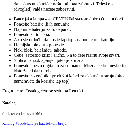
da i iskusan takmičar nešto od toga zaboravi. Teleskop
(dvogled) valda nećete zaboraviti.
Baterijska lampa - sa CRVENIM svetom dobro će vam doći.
Ponesite baterije ili ih napunite.
Napunite bateriju za fotoaparat.
Ponesite karte neba.
Ako ste odlučili da nosite lap top - napunite mu bateriju.
Hemijsku olovku - ponesite.
Neki blok, beležnicu, takođe.
Ćebe, šatorsko krilo i slično. Na to ćete raširiti svoje stvari.
Stolica na rasklapanje - jako je korisna.
Ponesite i nešto digitalno za snimanje. Možda će biti nešto što
biste želeli da snimite.
Ponesite razvodnik i produžni kabel za električnu struju (ako
nameravate da korisite lap top)
Eto, to je to. Ostalog ćete se setiti na Letenki.
Katalog
(linkovi vode u stari AM)
Katalog M objekata po kataloškom broju