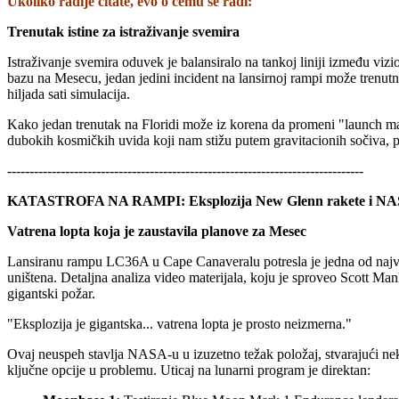
Ukoliko
radije čitate, evo o čemu se radi:
Trenutak istine za istraživanje svemira
Istraživanje svemira oduvek je balansiralo na tankoj liniji između viz
bazu na Mesecu, jedan jedini incident na lansirnoj rampi može trenutn
hiljada sati simulacija.
Kako jedan trenutak na Floridi može iz korena da promeni "launch mani
dubokih kosmičkih uvida koji nam stižu putem gravitacionih sočiva, p
--------------------------------------------------------------------------------
KATASTROFA NA RAMPI: Eksplozija New Glenn rakete i NAS
Vatrena lopta koja je zaustavila planove za Mesec
Lansiranu rampu LC36A u Cape Canaveralu potresla je jedna od najveći
uništena. Detaljna analiza video materijala, koju je sproveo Scott Man
gigantski požar.
"Eksplozija je gigantska... vatrena lopta je prosto neizmerna."
Ovaj neuspeh stavlja NASA-u u izuzetno težak položaj, stvarajući nek
ključne opcije u problemu. Uticaj na lunarni program je direktan: