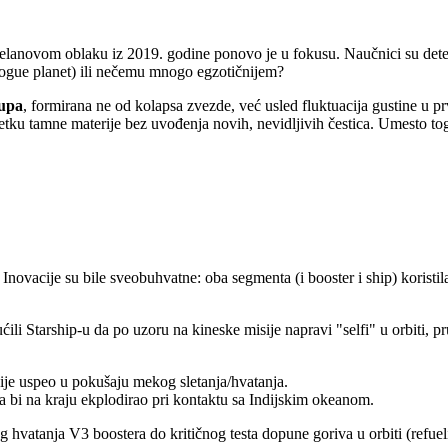
anovom oblaku iz 2019. godine ponovo je u fokusu. Naučnici su detekt
(rogue planet) ili nečemu mnogo egzotičnijem?
rupa
, formirana ne od kolapsa zvezde, već usled fluktuacija gustine u
tku tamne materije bez uvođenja novih, nevidljivih čestica. Umesto toga
 Inovacije su bile sveobuhvatne: oba segmenta (i booster i ship) koristi
ćili Starship-u da po uzoru na kineske misije napravi "selfi" u orbiti,
je uspeo u pokušaju mekog sletanja/hvatanja.
da bi na kraju ekplodirao pri kontaktu sa Indijskim okeanom.
g hvatanja V3 boostera do kritičnog testa dopune goriva u orbiti (refu