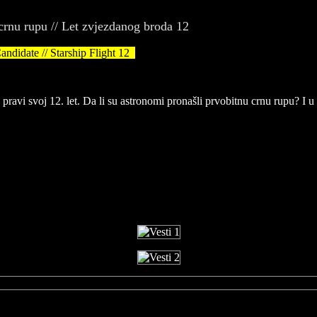
 crnu rupu // Let zvjezdanog broda 12
didate // Starship Flight 12
avi svoj 12. let. Da li su astronomi pronašli prvobitnu crnu rupu? I u