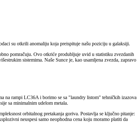
daci su otkrili anomaliju koja preispituje našu poziciju u galaksiji.
sobno pomračuju. Ovo otkriće produbljuje uvid u statistiku zvezdanih
u višestrukim sistemima. Naše Sunce je, kao usamljena zvezda, zapravo
ama na rampi LC36A i borimo se sa "laundry listom" tehničkih izazova
ksije sa minimalnim udelom metala.
leksnost orbitalnog pretakanja goriva. Postavlja se ključno pitanje:
i eksplozivni neuspesi samo neophodna cena koju moramo platiti da