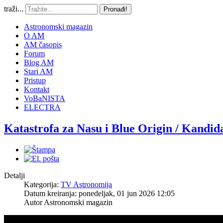
traži...
Pronađi!
Astronomski magazin
O AM
AM časopis
Forum
Blog AM
Stari AM
Pristup
Kontakt
VoBaNISTA
ELECTRA
Katastrofa za Nasu i Blue Origin / Kandid
Detalji
Kategorija:
TV Astronomija
Datum kreiranja: ponedeljak, 01 jun 2026 12:05
Autor
Astronomski magazin