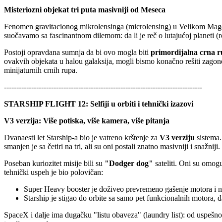
Misteriozni objekat tri puta masivniji od Meseca
Fenomen gravitacionog mikrolensinga (microlensing) u Velikom Magel
suočavamo sa fascinantnom dilemom: da li je reč o lutajućoj planeti 
Postoji opravdana sumnja da bi ovo mogla biti
primordijalna crna 
ovakvih objekata u halou galaksija, mogli bismo konačno rešiti zagone
minijaturnih crnih rupa.
--------------------------------------------------------------------------------
STARSHIP FLIGHT 12: Selfiji u orbiti i tehnički izazovi
V3 verzija: Više potiska, više kamera, više pitanja
Dvanaesti let Starship-a bio je vatreno krštenje za
V3 verziju
sistema.
smanjen je sa četiri na tri, ali su oni postali znatno masivniji i snažniji.
Poseban kuriozitet misije bili su
"Dodger dog"
sateliti. Oni su omogu
tehnički uspeh je bio polovičan:
Super Heavy booster je doživeo prevremeno gašenje motora i ni
Starship je stigao do orbite sa samo pet funkcionalnih motora, 
SpaceX i dalje ima dugačku "listu obaveza" (laundry list): od uspešno