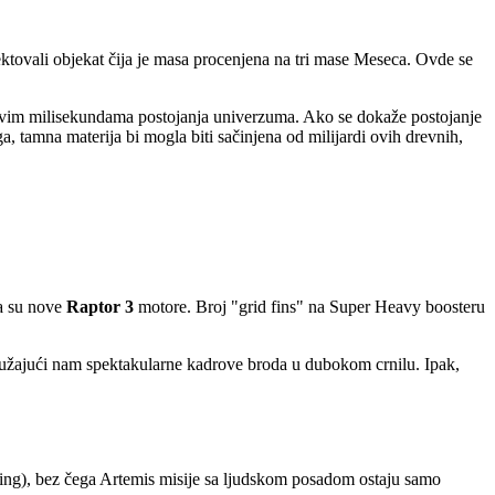
ovali objekat čija je masa procenjena na tri mase Meseca. Ovde se
 prvim milisekundama postojanja univerzuma. Ako se dokaže postojanje
, tamna materija bi mogla biti sačinjena od milijardi ovih drevnih,
la su nove
Raptor 3
motore. Broj "grid fins" na Super Heavy boosteru
 pružajući nam spektakularne kadrove broda u dubokom crnilu. Ipak,
eling), bez čega Artemis misije sa ljudskom posadom ostaju samo