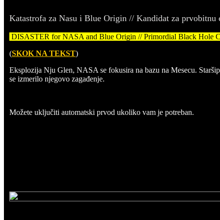
Katastrofa za Nasu i Blue Origin // Kandidat za prvobitnu
DISASTER for NASA and Blue Origin // Primordial Black Hole Can
(
SKOK NA TEKST
)
Eksplozija Nju Glen, NASA se fokusira na bazu na Mesecu. Staršip pr
se izmerilo njegovo zagađenje.
Možete uključiti automatski prvod ukoliko vam je potreban.