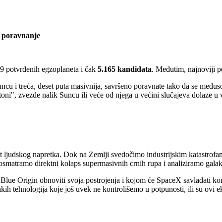
poravnanje
9 potvrđenih egzoplaneta i čak
5.165 kandidata
. Međutim, najnoviji po
uncu i treća, deset puta masivnija, savršeno poravnate tako da se među
toni", zvezde nalik Suncu ili veće od njega u većini slučajeva dolaze 
ast ljudskog napretka. Dok na Zemlji svedočimo industrijskim katastrof
smatramo direktni kolaps supermasivnih crnih rupa i analiziramo gala
lue Origin obnoviti svoja postrojenja i kojom će SpaceX savladati komp
rhkih tehnologija koje još uvek ne kontrolišemo u potpunosti, ili su ov