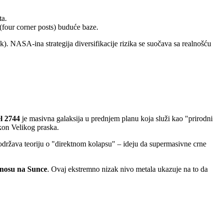
ta.
(four corner posts) buduće baze.
. NASA-ina strategija diversifikacije rizika se suočava sa realnošću
l 2744
je masivna galaksija u prednjem planu koja služi kao "prirodni
on Velikog praska.
održava teoriju o "direktnom kolapsu" – ideju da supermasivne crne
dnosu na Sunce
. Ovaj ekstremno nizak nivo metala ukazuje na to da