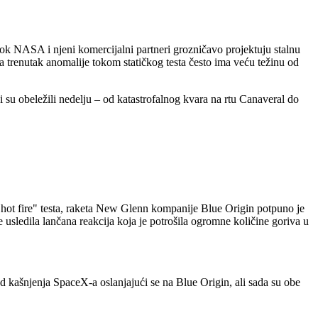
 Dok NASA i njeni komercijalni partneri grozničavo projektuju stalnu
a trenutak anomalije tokom statičkog testa često ima veću težinu od
 su obeležili nedelju – od katastrofalnog kvara na rtu Canaveral do
"hot fire" testa, raketa New Glenn kompanije Blue Origin potpuno je
e usledila lančana reakcija koja je potrošila ogromne količine goriva u
d kašnjenja SpaceX-a oslanjajući se na Blue Origin, ali sada su obe