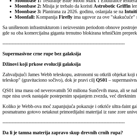
Moonbase 1:
Testiranje Blue Moon Mark 1 Endurance lendera 
Moonbase 2:
Misija je trebalo da koristi
Astrobotic Griffin
len
Moonbase 3:
Planirana za 2026. godinu, oslanjala se na
Intui
Moonfall:
Kompanija
Firefly
ima ugovor za ove "skakućuće" ro
Sa uništenom infrastrukturom i neizvesnim periodom obnove postrojenj
gde su oba komercijalna giganta trenutno blokirana tehničkim prepre
--------------------------------------------------------------------------------
Supermasivne crne rupe bez galaksija
Džinovi koji prkose evoluciji galaksija
Zahvaljujući James Webb teleskopu, astronomi su otkrili objekat koji
teleskop" (gravitaciono sočivo), dok je pravi cilj
QS01
– supermasivna
QS01 ima masu od neverovatnih 50 miliona Sunčevih masa, ali se nala
rupe nisu uvek nastajale postepenim spajanjem zvezda, već direktnim
Koliko je Webb-ova moć zapanjujuća pokazuje i otkriće ultra-faint ga
posmatramo gotovo netaknut primordijalni materijal iz rane zore univ
--------------------------------------------------------------------------------
Da li je tamna materija zapravo skup drevnih crnih rupa?