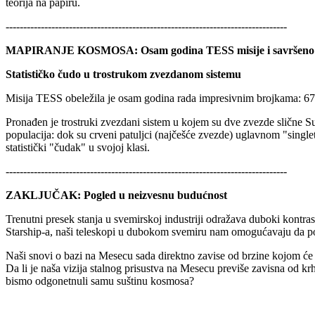
teorija na papiru.
--------------------------------------------------------------------------------
MAPIRANJE KOSMOSA: Osam godina TESS misije i savršeno 
Statističko čudo u trostrukom zvezdanom sistemu
Misija TESS obeležila je osam godina rada impresivnim brojkama: 67
Pronađen je trostruki zvezdani sistem u kojem su dve zvezde slične S
populacija: dok su crveni patuljci (najčešće zvezde) uglavnom "single
statistički "čudak" u svojoj klasi.
--------------------------------------------------------------------------------
ZAKLJUČAK: Pogled u neizvesnu budućnost
Trenutni presek stanja u svemirskoj industriji odražava duboki kontr
Starship-a, naši teleskopi u dubokom svemiru nam omogućavaju da po
Naši snovi o bazi na Mesecu sada direktno zavise od brzine kojom će B
Da li je naša vizija stalnog prisustva na Mesecu previše zavisna od k
bismo odgonetnuli samu suštinu kosmosa?