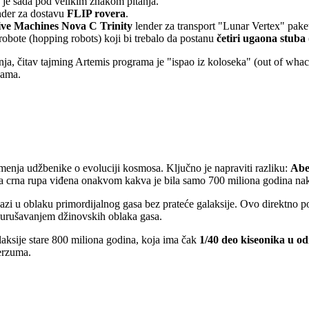
je sada pod velikim znakom pitanja.
der za dostavu
FLIP rovera
.
tive Machines Nova C Trinity
lender za transport "Lunar Vertex" pake
bote (hopping robots) koji bi trebalo da postanu
četiri ugaona stuba
a, čitav tajming Artemis programa je "ispao iz koloseka" (out of whack)
kama.
 menja udžbenike o evoluciji kosmosa. Ključno je napraviti razliku:
Abe
 crna rupa viđena onakvom kakva je bila samo 700 miliona godina nak
zi u oblaku primordijalnog gasa bez prateće galaksije. Ovo direktno p
 urušavanjem džinovskih oblaka gasa.
laksije stare 800 miliona godina, koja ima čak
1/40 deo kiseonika u o
erzuma.