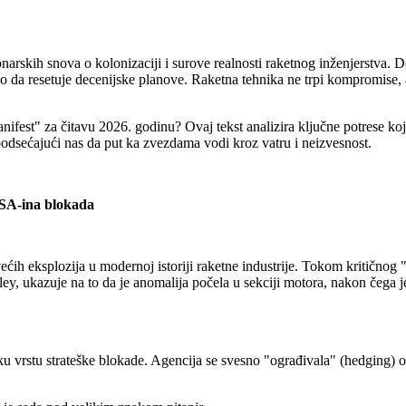
ionarskih snova o kolonizaciji i surove realnosti raketnog inženjerstva.
o da resetuje decenijske planove. Raketna tehnika ne trpi kompromise, 
fest" za čitavu 2026. godinu? Ovaj tekst analizira ključne potrese koji
odsećajući nas da put ka zvezdama vodi kroz vatru i neizvesnost.
A-ina blokada
h eksplozija u modernoj istoriji raketne industrije. Tokom kritičnog 
ley, ukazuje na to da je anomalija počela u sekciji motora, nakon čega j
u vrstu strateške blokade. Agencija se svesno "ograđivala" (hedging) o