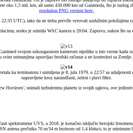
anete oko 1,5 mil. km, ali samo 430.000 km od Ganimeda, što je razlog
resolution PNG version here.
 22:35 UTC), tako da ne treba previše verovati uzdužnim položajima raz
acima; senku je snimila WAC kanera u 20:04. Zapravo, nakon što su o
o Ganimed svojom uskougaonom kamerom otprilike u isto vreme kada su 
su svim snimanjima upravljao brodski računar a ne kontrolori sa Zemlje
retala ka terminatoru i snimljena je 8. jula 1979. u 22:57 sa udaljenos
napravljene kroz narandžasti, zeleni i plavi filter.
ew Horizons'
, snimali turbulentnu planetu iz svojih uglova, ove jedins
bičasti spektrometar UVS, a 2018. je konačno isključio herojski fenomen
DSN antena prečnika 70 m/34 m brzinom od 1,4 kbita/s; to je minimum 