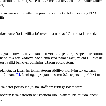
pokretnu platformu, što je u to vreme bila neviđena fora. Same kamere
 kg.
la dva osnovna zadatka: da pruža širi kontekst lokalizovanog NAC
jih.
os tome što je letilica još uvek bila na oko 17 miliona km od džina.
ogla da uhvati čitavu planetu u vidno polje od 3,2 stepena. Međutim,
k od dva seta kadrova načinjenih kroz narandžasti, zeleni i ljubičasti
pega i veliki beli oval dominira južnom poluloptom.
anetu, sa jutarnjim terminatorom stidljivo vidljivim tek uz sami
Od 2. marta
[3]
, fazni ugao je spao na samo 0,2 stepena, otprilike isto
terminator postao vidljiv na istočnom rubu gasovite sfere.
sa noćnim terminatorom na istočnom rubu planete. Na toj udaljenosti,
t.