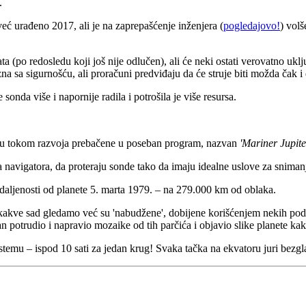
.
već urađeno 2017, ali je na zaprepašćenje inženjera (
pogledajovo!
) volš
ta (po redosledu koji još nije odlučen), ali će neki ostati verovatno u
zna sa sigurnošću, ali proračuni predviđaju da će struje biti možda čak 
 sonda više i napornije radila i potrošila je više resursa.
i su tokom razvoja prebačene u poseban program, nazvan
'Mariner Jupite
navigatora, da proteraju sonde tako da imaju idealne uslove za snimanje 
 udaljenosti od planete 5. marta 1979. – na 279.000 km od oblaka.
ve kakve sad gledamo već su 'nabudžene', dobijene korišćenjem nekih pod
egan potrudio i napravio mozaike od tih parčića i objavio slike planete kak
 sistemu – ispod 10 sati za jedan krug! Svaka tačka na ekvatoru juri b