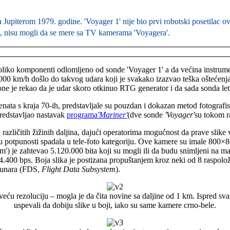
 Jupiterom 1979. godine. 'Voyager 1' nije bio prvi robotski posetilac ove
bri, nisu mogli da se mere sa TV kamerama 'Voyagera'.
koliko komponenti odlomljeno od sonde 'Voyager 1' a da većina instrumen
0 km/h došlo do takvog udara koji je svakako izazvao teška oštećenja 
 je rekao da je udar skoro otkinuo RTG generator i da sada sonda leti n
menata s kraja 70-ih, predstavljale su pouzdan i dokazan metod fotogra
predstavljao nastavak
programa
'Mariner'
(dve sonde
'Voyager'
su tokom r
različitih žižinih daljina, dajući operatorima mogućnost da prave slike 
u potpunosti spadala u tele-foto kategoriju. Ove kamere su imale 800×8
jm') je zahtevao 5.120.000 bita koji su mogli ili da budu snimljeni na ma
00 bps. Boja slika je postizana propuštanjem kroz neki od 8 raspoloživi
čunara (FDS,
Flight Data Subsystem
).
veću rezoluciju – mogla je da čita novine sa daljine od 1 km. Ispred sv
uspevali da dobiju slike u boji, iako su same kamere crno-bele.