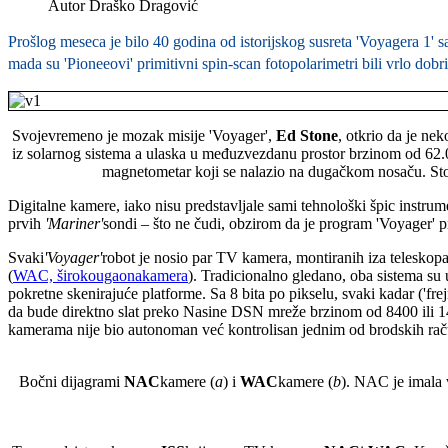
Autor
Draško Dragović
Prošlog meseca je bilo 40 godina od istorijskog susreta 'Voyagera 1' sa
mada su 'Pioneeovi' primitivni spin-scan fotopolarimetri bili vrlo do
Svojevremeno je mozak misije 'Voyager',
Ed Stone
, otkrio da je ne
iz solarnog sistema a ulaska u međuzvezdanu prostor brzinom od 62.00
magnetometar koji se nalazio na dugačkom nosaču. Stone
Digitalne kamere, iako nisu predstavljale sami tehnološki špic instru
prvih
'Mariner'
sondi – što ne čudi, obzirom da je program 'Voyager' 
Svaki
'Voyager'
robot je nosio par TV kamera, montiranih iza teleskopa 
(
WAC, širokougaonakamera
). Tradicionalno gledano, oba sistema su 
pokretne skenirajuće platforme. Sa 8 bita po pikselu, svaki kadar ('fre
da bude direktno slat preko Nasine DSN mreže brzinom od 8400 ili 14.4
kamerama nije bio autonoman već kontrolisan jednim od brodskih ra
Bočni dijagrami
NAC
kamere (
a
) i
WAC
kamere (
b
). NAC je imala 