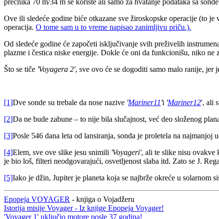
prečnika 70 m/34 m se koriste ali samo za hvatanje podataka sa sonde
Ove ili sledeće godine biće otkazane sve žiroskopske operacije (to je 
operacija.
O tome sam u to vreme napisao zanimljivu priču.).
Od sledeće godine će započeti isključivanje svih preživelih instrumena
plazme i čestica niske energije. Dokle će oni da funkcionišu, niko ne 
Što se tiče
'Voyagera 2'
, sve ovo će se dogoditi samo malo ranije, jer je
[1]
Dve sonde su trebale da nose nazive
'
Mariner
11
'
i
'
Mariner
12
', al
[2]
Da ne bude zabune – to nije bila slučajnost, već deo složenog plana 
[3]
Posle 546 dana leta od lansiranja, sonda je proletela na najmanjoj
[4]
Elem, sve ove slike jesu snimili
'Voyageri'
, ali te slike nisu ovak
je bio loš, filteri neodgovarajući, osvetljenost slaba itd. Zato se J. R
[5]
Iako je džin, Jupiter je planeta koja se najbrže okreće u solarnom
Epopeja VOYAGER
- knjiga o Vojadžeru
Istorija misije Voyager - Iz knjige Epopeja Voyager!
'Voyager 1' uključio motore posle 37 godina!