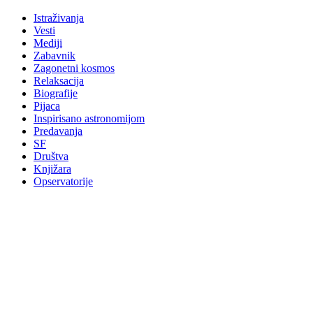
Istraživanja
Vesti
Mediji
Zabavnik
Zagonetni kosmos
Relaksacija
Biografije
Pijaca
Inspirisano astronomijom
Predavanja
SF
Društva
Knjižara
Opservatorije