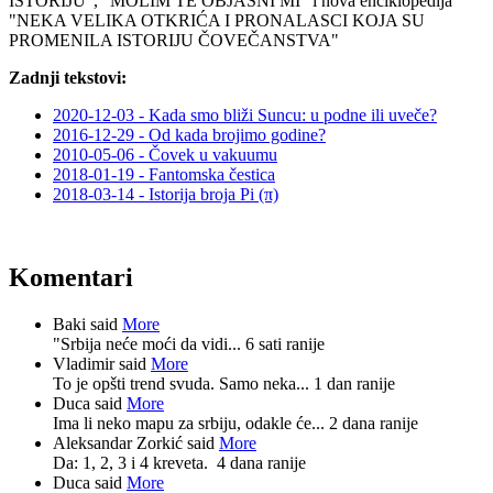
ISTORIJU", "MOLIM TE OBJASNI MI" i nova enciklopedija
"NEKA VELIKA OTKRIĆA I PRONALASCI KOJA SU
PROMENILA ISTORIJU ČOVEČANSTVA"
Zadnji tekstovi:
2020-12-03 - Kada smo bliži Suncu: u podne ili uveče?
2016-12-29 - Od kada brojimo godine?
2010-05-06 - Čovek u vakuumu
2018-01-19 - Fantomska čestica
2018-03-14 - Istorija broja Pi (π)
Komentari
Baki said
More
"Srbija neće moći da vidi...
6 sati ranije
Vladimir said
More
To je opšti trend svuda. Samo neka...
1 dan ranije
Duca said
More
Ima li neko mapu za srbiju, odakle će...
2 dana ranije
Aleksandar Zorkić said
More
Da: 1, 2, 3 i 4 kreveta.
4 dana ranije
Duca said
More