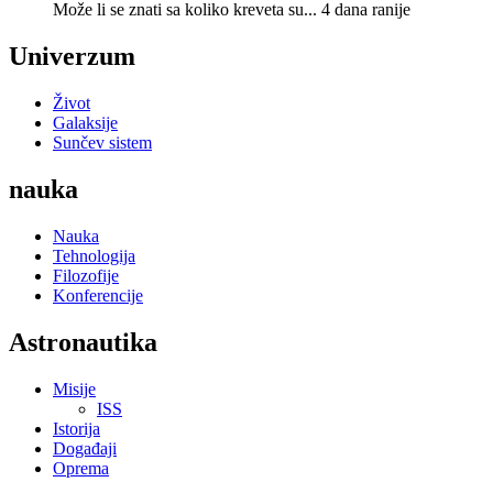
Može li se znati sa koliko kreveta su...
4 dana ranije
Univerzum
Život
Galaksije
Sunčev sistem
nauka
Nauka
Tehnologija
Filozofije
Konferencije
Astronautika
Misije
ISS
Istorija
Događaji
Oprema