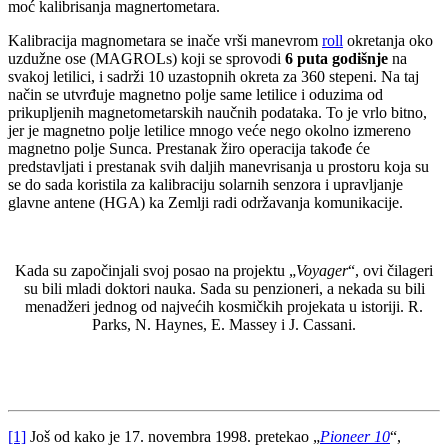
moć kalibrisanja magnertometara.
Kalibracija magnometara se inače vrši manevrom
roll
okretanja oko
uzdužne ose (MAGROLs) koji se sprovodi
6 puta godišnje
na
svakoj letilici, i sadrži 10 uzastopnih okreta za 360 stepeni. Na taj
način se utvrđuje magnetno polje same letilice i oduzima od
prikupljenih magnetometarskih naučnih podataka. To je vrlo bitno,
jer je magnetno polje letilice mnogo veće nego okolno izmereno
magnetno polje Sunca. Prestanak žiro operacija takođe će
predstavljati i prestanak svih daljih manevrisanja u prostoru koja su
se do sada koristila za kalibraciju solarnih senzora i upravljanje
glavne antene (HGA) ka Zemlji radi održavanja komunikacije.
Kada su započinjali svoj posao na projektu „
Voyager
“, ovi čilageri
su bili mladi doktori nauka. Sada su penzioneri, a nekada su bili
menadžeri jednog od najvećih kosmičkih projekata u istoriji. R.
Parks, N. Haynes, E. Massey i J. Cassani.
[1]
Još od kako je 17. novembra 1998. pretekao „
Pioneer 10
“,