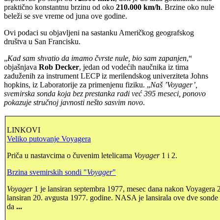
praktično konstantnu brzinu od oko
210.000 km/h
. Brzine oko nule
beleži se sve vreme od juna ove godine.
Ovi podaci su objavljeni na sastanku Američkog geografskog
društva u San Francisku.
„
Kad sam shvatio da imamo čvrste nule, bio sam zapanjen
,“
objašnjava
Rob Decker
, jedan od vodećih naučnika iz tima
zaduženih za instrument LECP iz merilendskog univerziteta Johns
hopkins, iz Laboratorije za primenjenu fiziku. „
Naš ’Voyager’,
svemirska sonda koja bez prestanka radi već 395 meseci, ponovo
pokazuje stručnoj javnosti nešto sasvim novo
.
LINKOVI
Veliko putovanje Voyagera
Priča u nastavcima o čuvenim letelicama
Voyager
1 i 2.
Brzina svemirskih sondi "
Voyager
"
Voyager
1 je lansiran septembra 1977, mesec dana nakon Voyagera 2,
lansiran 20. avgusta 1977. godine. NASA je lansirala ove dve sonde 
da
...