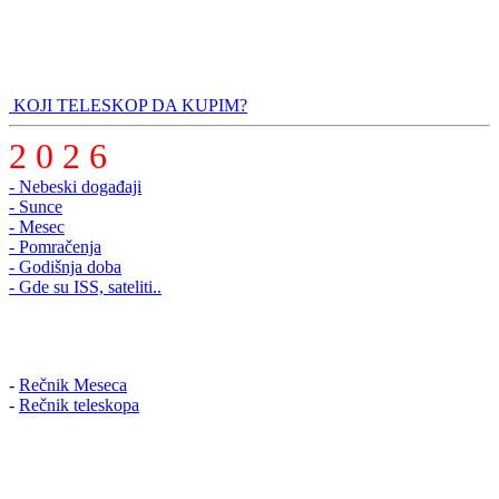
KOJI TELESKOP DA KUPIM?
2 0 2 6
- Nebeski događaji
- Sunce
- Mesec
- Pomračenja
- Godišnja doba
- Gde su ISS, sateliti..
-
Rečnik Meseca
-
Rečnik teleskopa