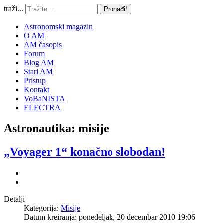
traži...
Pronađi!
Astronomski magazin
O AM
AM časopis
Forum
Blog AM
Stari AM
Pristup
Kontakt
VoBaNISTA
ELECTRA
Astronautika: misije
„Voyager 1“ konačno slobodan!
Detalji
Kategorija:
Misije
Datum kreiranja: ponedeljak, 20 decembar 2010 19:06