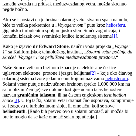
između zvezda na pritisak međuzvezdanog vetra, možda skrenuo
negde bočno.
Ako se ispostavi da je brzina solarnog vetra stvarno spala na nulu,
biće to velika prekretnica u „
Voyagerovom
“ putu kroz
heliosferu
,
gigantsku turbulentnu spoljnu ljusku sfere Sunčevog uticaja, i
konačni izlazak ove svemirske letilice iz solarnog sistema
[1]
.
Kako je izjavio
dr Edward Stone
, naučni vođa projekta „
Voyager
1
“ sa Kalifornijskog tehnološkog instituta, „
Solarni vetar počinje da
skreće! ’Voyager 1’ se približava međuzvezdanom prostoru
.“
Naše Sunce velikom brzinom izbacuje naelektrisane čestice –
uglavnom elektrone, protone i jezgra helijuma
[2]
– koje oko čitavog
solarnog sistema tvore jedan mehur koji mi nazivamo
heliosferom
.
Solarni vetar putuje nadzvučnom brzinom (preko 1.000.000 km na
sat u blizini Zemlje) sve dok ne dostigne udarni talas heliosfere
nazvan
graničnim talasom
, ili na čistom engleskom
termination
shock
[3]
. U toj tački, solarni vetar dramatično usporava, komprimuje
se i zagreva u turbulentnom sloju, ili omotaču, koji se zove
heliosheath
. [Rado bih preveo ovo u solarni omotač, ali možda bi
pre to moglo da se kaže omotač solarnog uticaja.]