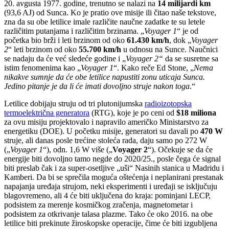
20. avgusta 1977. godine, trenutno se nalazi na
14 milijardi km
(93,6 AJ) od Sunca. Ko je pratio ove misije ili čitao naše tekstove,
zna da su obe letilice imale različite naučne zadatke te su letele
različitim putanjama i različitim brzinama. „
Voyager 1
“ je od
početka bio brži i leti brzinom od oko
61.430 km/h
, dok „
Voyager
2
“ leti brzinom od oko
55.700 km/h
u odnosu na Sunce. Naučnici
se nadaju da će već sledeće godine i „
Voyager 2“
da se susretne sa
istim fenomenima kao „
Voyager 1
“. Kako reče Ed Stone, „
Nema
nikakve sumnje da će obe letilice napustiti zonu uticaja Sunca.
Jedino pitanje je da li će imati dovoljno struje nakon toga
.“
Letilice dobijaju struju od tri plutonijumska
radioizotopska
termoelektrična generatora
(RTG), koje je po ceni od
$18 miliona
za ovu misiju projektovalo i napravilo američko Ministarstvo za
energetiku (DOE). U početku misije, generatori su davali po
470 W
struje, ali danas posle trećine stoleća rada, daju samo po 272 W
(„
Voyager 1
“), odn. 1,6 W više („
Voyager 2
“). Očekuje se da će
energije biti dovoljno tamo negde do 2020/25., posle čega će signal
biti preslab čak i za super-osetljive „uši“ Nasinih stanica u Madridu i
Kamberi. Da bi se sprečila moguća oštećenja i neplanirani prestanak
napajanja uređaja strujom, neki eksperimenti i uređaji se isključuju
blagovremeno, ali 4 će biti uključena do kraja: pominjani LECP,
podsistem za merenje kosmičkog zračenja, magnetometar i
podsistem za otkrivanje talasa plazme. Tako će oko 2016. na obe
letilice biti prekinute žiroskopske operacije, čime će biti izgubljena