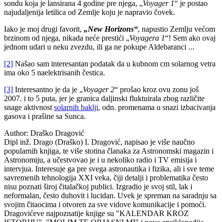
sondu koja je lansirana 4 godine pre njega, „
Voyager 1
“ je postao
najudaljenija letilica od Zemlje koju je napravio čovek.
Iako je moj drugi favorit,
„New Horizons“
, napustio Zemlju većom
brzinom od njega, nikada neće prestići „
Voyagera 1
“! Sem ako ovaj
jednom udari u neku zvezdu, ili ga ne pokupe Aldebaranci ...
[2]
Našao sam interesantan podatak da u kubnom cm solarnog vetra
ima oko 5 naelektrisanih čestica.
[3]
Interesantno je da je „
Voyager 2
“ prošao kroz ovu zonu još
2007. i to 5 puta, jer je granica daljinski fluktuirala zbog različite
snage aktivnost
solarnih baklji
, odn. promenama u snazi izbacivanja
gasova i prašine sa Sunca.
Author:
Draško Dragović
Dipl inž. Drago (Draško) I. Dragović, napisao je više naučno
popularnih knjiga, te više stotina članaka za Astronomski magazin i
Astronomiju, a učestvovao je i u nekoliko radio i TV emisija i
intervjua. Interesuje ga pre svega astronautika i fizika, ali i sve teme
savremenih tehnologija XXI veka, čiji detalji i problematika često
nisu poznati široj čitalačkoj publici. Izgradio je svoj stil, lak i
neformalan, često duhovit i lucidan. Uvek je spreman na saradnju sa
svojim čitaocima i otvoren za sve vidove komunikacije i pomoći.
Dragovićeve najpoznatije knjige su "KALENDAR KROZ