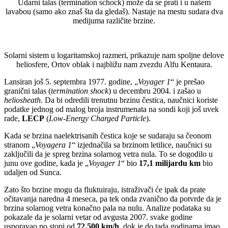
Udarni talas (termination schock) može da se prati i u našem
lavabou (samo ako znaš šta da gledaš). Nastaje na mestu sudara dva
medijuma različite brzine.
Solarni sistem u logaritamskoj razmeri, prikazuje nam spoljne delove
heliosfere, Ortov oblak i najbližu nam zvezdu Alfu Kentaura.
Lansiran još 5. septembra 1977. godine, „
Voyager 1
“ je prešao
granični talas (
termination shock
) u decembru 2004. i zašao u
heliosheath
. Da bi odredili trenutnu brzinu čestica, naučnici koriste
podatke jednog od malog broja instrumenata na sondi koji još uvek
rade,
LECP
(
Low-Energy Charged Particle
).
Kada se brzina naelektrisanih čestica koje se sudaraju sa čeonom
stranom „
Voyagera 1
“ izjednačila sa brzinom letilice, naučnici su
zaključili da je spreg brzina solarnog vetra nula. To se dogodilo u
junu ove godine, kada je „
Voyager 1
“ bio
17,1 milijardu km
bio
udaljen od Sunca.
Zato što brzine mogu da fluktuiraju, istraživači će ipak da prate
očitavanja naredna 4 meseca, pa tek onda zvanično da potvrde da je
brzina solarnog vetra konačno pala na nulu. Analize podataka su
pokazale da je solarni vetar od avgusta 2007. svake godine
usporavao po stopi od
72.500 km/h
, dok je do tada godinama imao