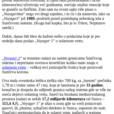
prema Marsovim roverima, u čijem radu profesionalno i lično
(danonoćno) učestvuju već godinama, osećaju snažne emocije koje
se graniče sa fizičkim. Zato sam na ovom sajtu više pisao o
„
Voyagerima
“ nego svi drugi zajedno, i to ću i da nastavim, iako su
„
Voyageri
“ još
1989.
proleteli pored poslednjeg nebeskog tela u
Sunčevom sistemu. (Koga baš kopka, bio je to
Triton
, Neptunov
satelit.)
Dakle, danas bih hteo da kažem nešto o podacima koje je pre
nedelju dana poslao „
Voyager 1
“ o solarnom vetru.
„
Voyager 1
“ se trenutno nalazi na samim granicama Sunčevog
sistema i neprestano uverava teoretičare koliko malo znaju o
solarnom vetru
– velikoj reci jonizujućih čestica koje proizvodi
Sunčeva korona.
Ova mala svemirska letilica (teška oko 700 kg, sa „busom“ prečnika
1,78 m i visine samo 47 cm), koja je lansirana je pre
33 godine
,
konačno je dospela do udljenih granica našeg sistema gde se više ne
oseća dejstvo solarnog vetra. Jureći ka bezdanu međuzvezdanog
prostora (nalazi se nekih
17,2 milijarde kilometara
od Sunca –
115,4 AJ
), „
Voyager 1
“ je ušao u zonu gde su vreli jonizovani
gasovi, ili,
plazma
, uzbačeni direktno iz Sunca, usporeni do nule.
Naučnici pretpostavljaju da je solarni vetar, naišavši u regionu