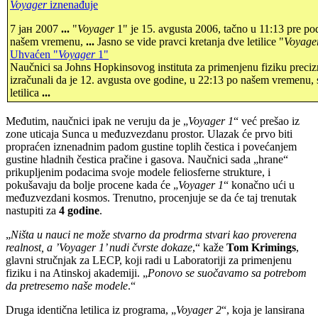
Voyager
iznenađuje
7 јан 2007
...
"
Voyager
1" je 15. avgusta 2006, tačno u 11:13 pre po
našem vremenu,
...
Jasno se vide pravci kretanja dve letilice "
Voyage
Uhvaćen "
Voyager
1"
Naučnici sa Johns Hopkinsovog instituta za primenjenu fiziku preciz
izračunali da je 12. avgusta ove godine, u 22:13 po našem vremenu, 
letilica
...
Međutim, naučnici ipak ne veruju da je „
Voyager 1
“ već prešao iz
zone uticaja Sunca u međuzvezdanu prostor. Ulazak će prvo biti
propraćen iznenadnim padom gustine toplih čestica i povećanjem
gustine hladnih čestica pračine i gasova. Naučnici sada „hrane“
prikupljenim podacima svoje modele feliosferne strukture, i
pokušavaju da bolje procene kada će „
Voyager 1
“ konačno ući u
međuzvezdani kosmos. Trenutno, procenjuje se da će taj trenutak
nastupiti za
4 godine
.
„
Ništa u nauci ne može stvarno da prodrma stvari kao proverena
realnost, a ’Voyager 1’ nudi čvrste dokaze
,“ kaže
Tom Krimings
,
glavni stručnjak za LECP, koji radi u Laboratoriji za primenjenu
fiziku i na Atinskoj akademiji. „
Ponovo se suočavamo sa potrebom
da pretresemo naše modele
.“
Druga identična letilica iz programa, „
Voyager 2
“, koja je lansirana