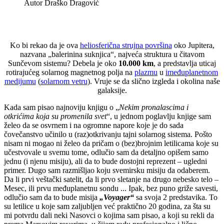
Autor
Draško Dragović
Ko bi rekao da je ova
heliosferična strujna površina
oko Jupitera,
nazvana „balerinina suknjica“, najveća struktura u čitavom
Sunčevom sistemu? Debela je oko
10.000 km
, a predstavlja uticaj
rotirajućeg solarnog magnetnog polja na
plazmu
u
imeđuplanetnom
medijumu
(
solarnom vetru
). Vruje se da slično izgleda i okolina naše
galaksije.
Kada sam pisao najnoviju knjigu o „
Nekim pronalascima i
otkrić
ima koja su promenila svet
“, u jednom poglavlju knjige sam
želeo da se osvrnem i na ogromne napore koje је do sada
čovečanstvo učinilo u (raz)otkrivanju tajni solarnog sistema. Pošto
nisam ni mogao ni želeo da pričam o (bez)brojnim letilicama koje su
učestvovale u svemu tome, odlučio sam da detaljno opišem samo
jednu (i njenu misiju), ali da to bude dostojni reprezent – ugledni
primer. Dugo sam razmišljao koju svemirsku misiju da odaberem.
Da li prvi veštački satelit, da li prvo sletanje na drugo nebesko telo –
Mesec, ili prvu međuplanetnu sondu ... Ipak, bez puno griže savesti,
odlučio sam da to bude misija
„Voyager“
sa svoja 2 predstavika. To
su letilice u koje sam zaljubljen već praktično 20 godina, za šta su
mi potvrdu dali neki Nasovci o kojima sam pisao, a koji su rekli da