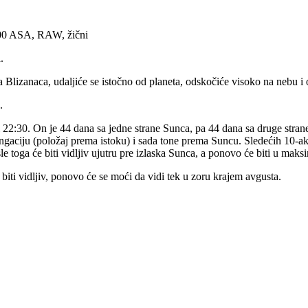
400 ASA, RAW, žični
.
lizanaca, udaljiće se istočno od planeta, odskočiće visoko na nebu i os
a.
i 22:30. On je 44 dana sa jedne strane Sunca, pa 44 dana sa druge st
gaciju (položaj prema istoku) i sada tone prema Suncu. Sledećih 10-ak
 toga će biti vidljiv ujutru pre izlaska Sunca, a ponovo će biti u maksi
 biti vidljiv, ponovo će se moći da vidi tek u zoru krajem avgusta.