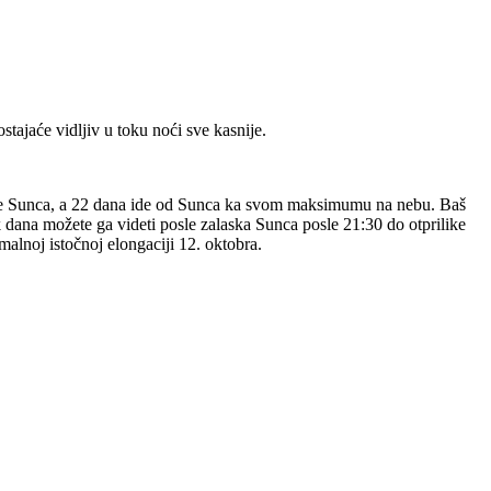
tajaće vidljiv u toku noći sve kasnije.
rane Sunca, a 22 dana ide od Sunca ka svom maksimumu na nebu. Baš
 dana možete ga videti posle zalaska Sunca posle 21:30 do otprilike
malnoj istočnoj elongaciji 12. oktobra.