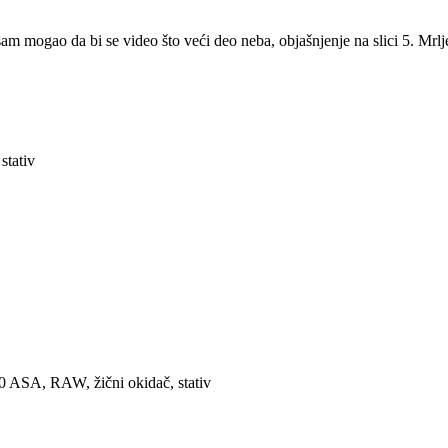
sam mogao da bi se video što veći deo neba, objašnjenje na slici 5. Mrlj
stativ
 ASA, RAW, žični okidač, stativ