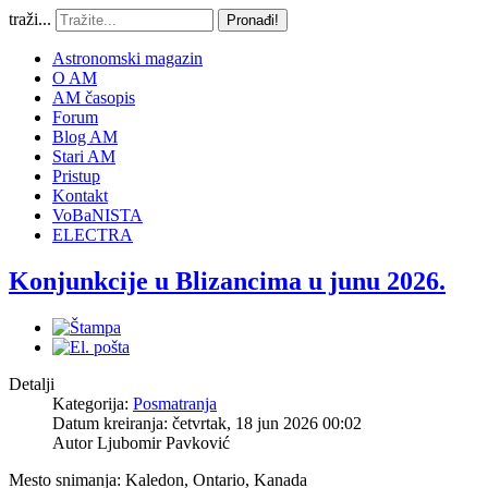
traži...
Pronađi!
Astronomski magazin
O AM
AM časopis
Forum
Blog AM
Stari AM
Pristup
Kontakt
VoBaNISTA
ELECTRA
Konjunkcije u Blizancima u junu 2026.
Detalji
Kategorija:
Posmatranja
Datum kreiranja: četvrtak, 18 jun 2026 00:02
Autor
Ljubomir Pavković
Mesto snimanja: Kaledon, Ontario, Kanada