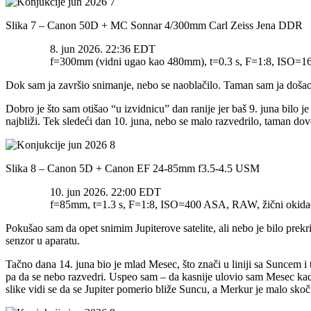
Slika 7 – Canon 50D + MC Sonnar 4/300mm Carl Zeiss Jena DDR
8. jun 2026. 22:36 EDT
f=300mm (vidni ugao kao 480mm), t=0.3 s, F=1:8, ISO=16
Dok sam ja završio snimanje, nebo se naoblačilo. Taman sam ja došao k
Dobro je što sam otišao “u izvidnicu” dan ranije jer baš 9. juna bilo j
najbliži. Tek sledeći dan 10. juna, nebo se malo razvedrilo, taman dov
Slika 8 – Canon 5D + Canon EF 24-85mm f3.5-4.5 USM
10. jun 2026. 22:00 EDT
f=85mm, t=1.3 s, F=1:8, ISO=400 ASA, RAW, žični okidač,
Pokušao sam da opet snimim Jupiterove satelite, ali nebo je bilo prek
senzor u aparatu.
Tačno dana 14. juna bio je mlad Mesec, što znači u liniji sa Suncem i
pa da se nebo razvedri. Uspeo sam – da kasnije ulovio sam Mesec kada
slike vidi se da se Jupiter pomerio bliže Suncu, a Merkur je malo skoči