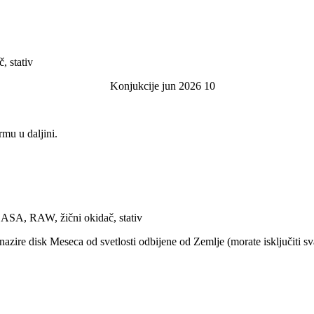
 stativ
rmu u daljini.
ASA, RAW, žični okidač, stativ
nazire disk Meseca od svetlosti odbijene od Zemlje (morate isključiti sva