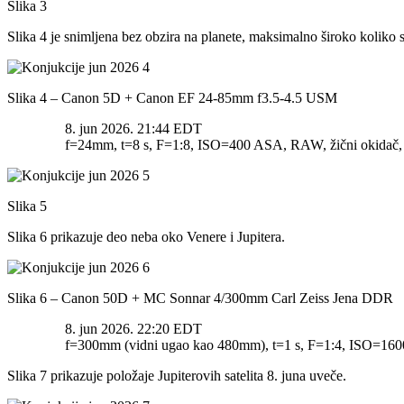
Slika 3
Slika 4 je snimljena bez obzira na planete, maksimalno široko koliko 
Slika 4 – Canon 5D + Canon EF 24-85mm f3.5-4.5 USM
8. jun 2026. 21:44 EDT
f=24mm, t=8 s, F=1:8, ISO=400 ASA, RAW, žični okidač, 
Slika 5
Slika 6 prikazuje deo neba oko Venere i Jupitera.
Slika 6 – Canon 50D + MC Sonnar 4/300mm Carl Zeiss Jena DDR
8. jun 2026. 22:20 EDT
f=300mm (vidni ugao kao 480mm), t=1 s, F=1:4, ISO=1600
Slika 7 prikazuje položaje Jupiterovih satelita 8. juna uveče.