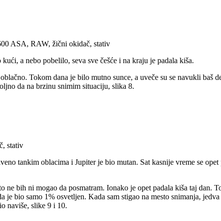
00 ASA, RAW, žični okidač, stativ
ući, a nebo pobelilo, seva sve češće i na kraju je padala kiša.
e oblačno. Tokom dana je bilo mutno sunce, a uveče su se navukli baš deb
oljno da na brzinu snimim situaciju, slika 8.
 stativ
riveno tankim oblacima i Jupiter je bio mutan. Sat kasnije vreme se op
 to ne bih ni mogao da posmatram. Ionako je opet padala kiša taj dan. 
 je bio samo 1% osvetljen. Kada sam stigao na mesto snimanja, jedva s
o naviše, slike 9 i 10.