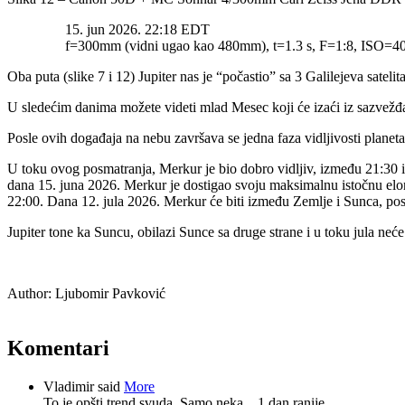
15. jun 2026. 22:18 EDT
f=300mm (vidni ugao kao 480mm), t=1.3 s, F=1:8, ISO=
Oba puta (slike 7 i 12) Jupiter nas je “počastio” sa 3 Galilejeva satelita
U sledećim danima možete videti mlad Mesec koji će izaći iz sazvežđa B
Posle ovih događaja na nebu završava se jedna faza vidljivosti planet
U toku ovog posmatranja, Merkur je bio dobro vidljiv, između 21:30 
dana 15. juna 2026. Merkur je dostigao svoju maksimalnu istočnu elon
22:00. Dana 12. jula 2026. Merkur će biti između Zemlje i Sunca, posle
Jupiter tone ka Suncu, obilazi Sunce sa druge strane i u toku jula neće
Author:
Ljubomir Pavković
Komentari
Vladimir said
More
To je opšti trend svuda. Samo neka...
1 dan ranije