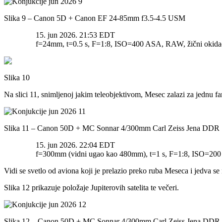
Slika 9 – Canon 5D + Canon EF 24-85mm f3.5-4.5 USM
15. jun 2026. 21:53 EDT
f=24mm, t=0.5 s, F=1:8, ISO=400 ASA, RAW, žični okidač,
Slika 10
Na slici 11, snimljenoj jakim teleobjektivom, Mesec zalazi za jednu fa
Slika 11 – Canon 50D + MC Sonnar 4/300mm Carl Zeiss Jena DDR
15. jun 2026. 22:04 EDT
f=300mm (vidni ugao kao 480mm), t=1 s, F=1:8, ISO=200 
Vidi se svetlo od aviona koji je prelazio preko ruba Meseca i jedva se 
Slika 12 prikazuje položaje Jupiterovih satelita te večeri.
Slika 12 – Canon 50D + MC Sonnar 4/300mm Carl Zeiss Jena DDR