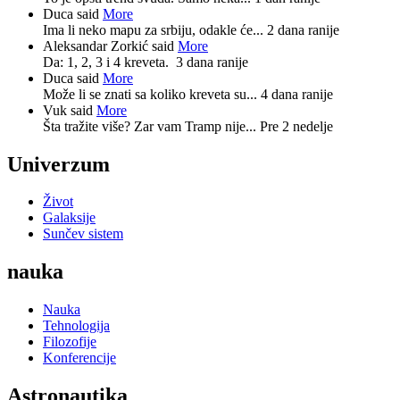
Duca said
More
Ima li neko mapu za srbiju, odakle će...
2 dana ranije
Aleksandar Zorkić said
More
Da: 1, 2, 3 i 4 kreveta.
3 dana ranije
Duca said
More
Može li se znati sa koliko kreveta su...
4 dana ranije
Vuk said
More
Šta tražite više? Zar vam Tramp nije...
Pre 2 nedelje
Univerzum
Život
Galaksije
Sunčev sistem
nauka
Nauka
Tehnologija
Filozofije
Konferencije
Astronautika