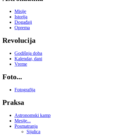
Misije
Istorija
Događaji
Oprema
Revolucija
Godišnja doba
Kalendar, dani
Vreme
Foto...
Fotografija
Praksa
Astronomski kamp
Mesije...
Posmatranja
Sijalica