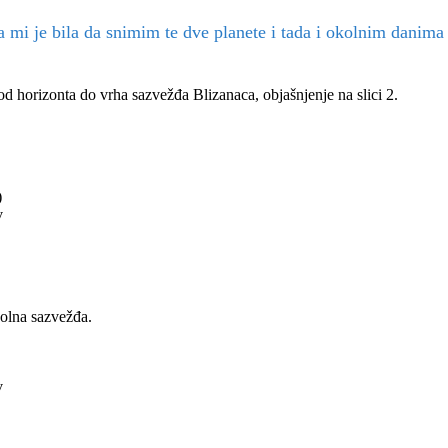
ja mi je bila da snimim te dve planete i tada i okolnim danim
od horizonta do vrha sazvežđa Blizanaca, objašnjenje na slici 2.
)
iv
okolna sazvežđa.
v