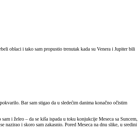
eli oblaci i tako sam propustio trenutak kada su Venera i Jupiter bili
et pokvarilo. Bar sam stigao da u sledećim danima konačno očistim
To sam i želeo – da se kiša ispada u toku konjukcije Meseca sa Suncem,
e nazirao i skoro sam zakasnio. Pored Meseca na dnu slike, u sredini