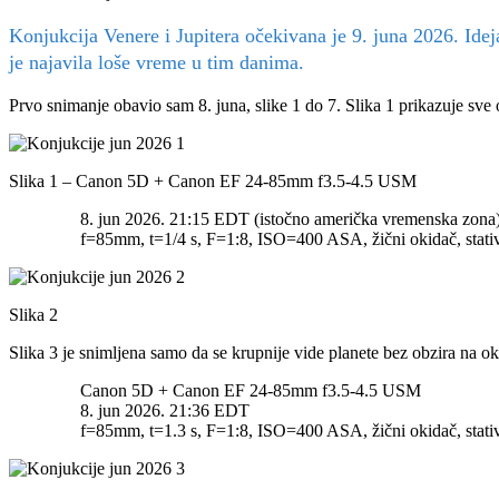
Konjukcija Venere i Jupitera očekivana je 9. juna 2026. Ide
je najavila loše vreme u tim danima.
Prvo snimanje obavio sam 8. juna, slike 1 do 7. Slika 1 prikazuje sve 
Slika 1 – Canon 5D + Canon EF 24-85mm f3.5-4.5 USM
8. jun 2026. 21:15 EDT (istočno američka vremenska zona
f=85mm, t=1/4 s, F=1:8, ISO=400 ASA, žični okidač, stat
Slika 2
Slika 3 je snimljena samo da se krupnije vide planete bez obzira na 
Canon 5D + Canon EF 24-85mm f3.5-4.5 USM
8. jun 2026. 21:36 EDT
f=85mm, t=1.3 s, F=1:8, ISO=400 ASA, žični okidač, stati