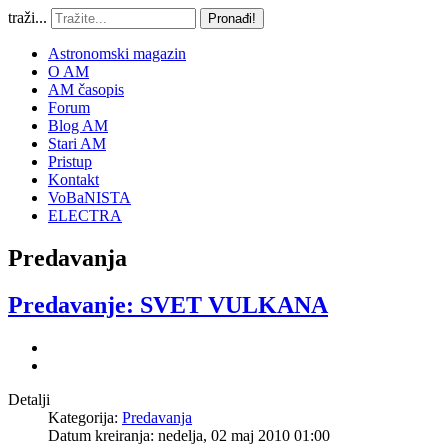
traži...
Pronađi!
Astronomski magazin
O AM
AM časopis
Forum
Blog AM
Stari AM
Pristup
Kontakt
VoBaNISTA
ELECTRA
Predavanja
Predavanje: SVET VULKANA
Detalji
Kategorija:
Predavanja
Datum kreiranja: nedelja, 02 maj 2010 01:00