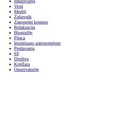
Istraživanja
Vesti
Mediji
Zabavnik
Zagonetni kosmos
Relaksacija
Biografije
Pijaca
Inspirisano astronomijom
Predavanja
SF
Društva
Knjižara
Opservatorije