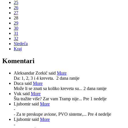
25
26
27
28
29
30
31
32
Sledeća
Kraj
Komentari
Aleksandar Zorkić said
More
Da: 1, 2, 3 i 4 kreveta.
2 dana ranije
Duca said
More
Može li se znati sa koliko kreveta su...
2 dana ranije
Vuk said
More
Šta tražite više? Zar vam Tramp nije...
Pre 1 nedelje
Ljubomir said
More
-
- Za te preskupe avione, PVO sisteme,...
Pre 4 nedelje
Ljubomir said
More
-