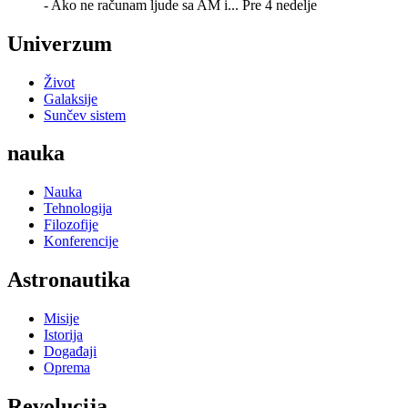
- Ako ne računam ljude sa AM i...
Pre 4 nedelje
Univerzum
Život
Galaksije
Sunčev sistem
nauka
Nauka
Tehnologija
Filozofije
Konferencije
Astronautika
Misije
Istorija
Događaji
Oprema
Revolucija