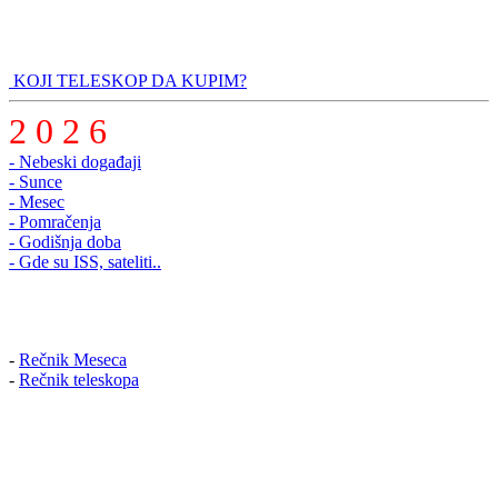
KOJI TELESKOP DA KUPIM?
2 0 2 6
- Nebeski događaji
- Sunce
- Mesec
- Pomračenja
- Godišnja doba
- Gde su ISS, sateliti..
-
Rečnik Meseca
-
Rečnik teleskopa