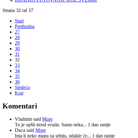
Strana 32 od 37
Start
Prethodna
27
28
29
30
31
32
33
34
35
36
Sledeća
Kraj
Komentari
Vladimir said
More
To je opšti trend svuda. Samo neka...
1 dan ranije
Duca said
More
Ima li neko mapu za srbiju, odakle će...
1 dan ranije