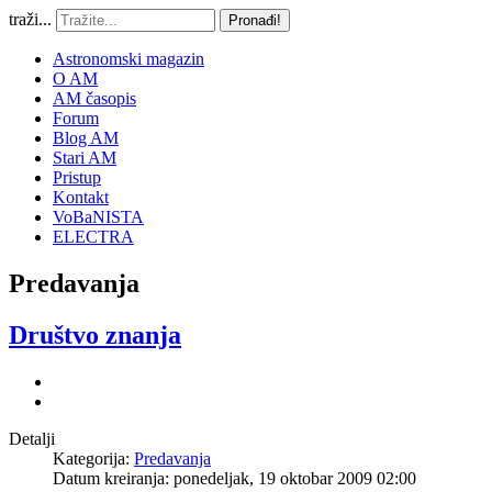
traži...
Pronađi!
Astronomski magazin
O AM
AM časopis
Forum
Blog AM
Stari AM
Pristup
Kontakt
VoBaNISTA
ELECTRA
Predavanja
Društvo znanja
Detalji
Kategorija:
Predavanja
Datum kreiranja: ponedeljak, 19 oktobar 2009 02:00