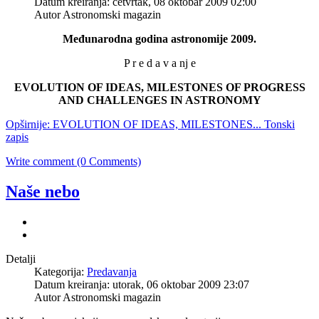
Datum kreiranja: četvrtak, 08 oktobar 2009 02:00
Autor Astronomski magazin
M
e
đunarodna godina astronomije
2009.
P r e d a v a nj e
EVOLUTION OF IDEAS, MILESTONES OF PROGRESS
AND CHALLENGES IN ASTRONOMY
Opširnije: EVOLUTION OF IDEAS, MILESTONES... Tonski
zapis
Write comment (0 Comments)
Naše nebo
Detalji
Kategorija:
Predavanja
Datum kreiranja: utorak, 06 oktobar 2009 23:07
Autor Astronomski magazin