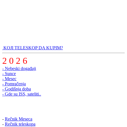
KOJI TELESKOP DA KUPIM?
2 0 2 6
- Nebeski događaji
- Sunce
- Mesec
- Pomračenja
- Godišnja doba
- Gde su ISS, sateliti..
-
Rečnik Meseca
-
Rečnik teleskopa