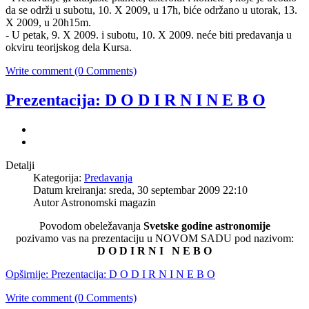
da se održi u subotu, 10. X 2009, u 17h, biće održano u utorak, 13.
X 2009, u 20h15m.
- U petak, 9. X 2009. i subotu, 10. X 2009. neće biti predavanja u
okviru teorijskog dela Kursa.
Write comment (0 Comments)
Prezentacija: D O D I R N I N E B O
Detalji
Kategorija:
Predavanja
Datum kreiranja: sreda, 30 septembar 2009 22:10
Autor Astronomski magazin
Povodom obeležavanja
Svetske godine astronomije
pozivamo vas na prezentaciju u NOVOM SADU pod nazivom:
D O D I R N I N E B O
Opširnije: Prezentacija: D O D I R N I N E B O
Write comment (0 Comments)