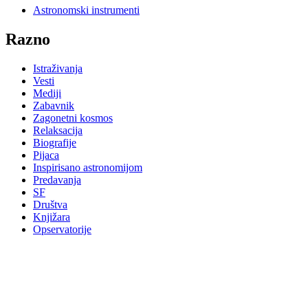
Astronomski instrumenti
Razno
Istraživanja
Vesti
Mediji
Zabavnik
Zagonetni kosmos
Relaksacija
Biografije
Pijaca
Inspirisano astronomijom
Predavanja
SF
Društva
Knjižara
Opservatorije