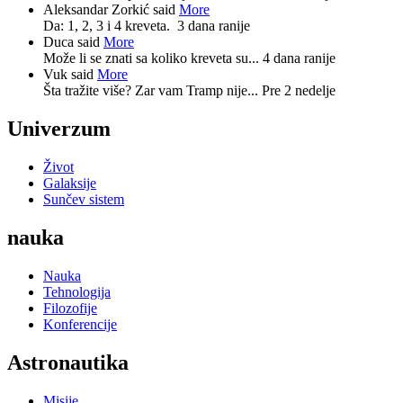
Aleksandar Zorkić said
More
Da: 1, 2, 3 i 4 kreveta.
3 dana ranije
Duca said
More
Može li se znati sa koliko kreveta su...
4 dana ranije
Vuk said
More
Šta tražite više? Zar vam Tramp nije...
Pre 2 nedelje
Univerzum
Život
Galaksije
Sunčev sistem
nauka
Nauka
Tehnologija
Filozofije
Konferencije
Astronautika
Misije