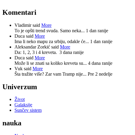
Komentari
Vladimir said
More
To je opšti trend svuda. Samo neka...
1 dan ranije
Duca said
More
Ima li neko mapu za srbiju, odakle će...
1 dan ranije
Aleksandar Zorkić said
More
Da: 1, 2, 3 i 4 kreveta.
3 dana ranije
Duca said
More
Može li se znati sa koliko kreveta su...
4 dana ranije
Vuk said
More
Šta tražite više? Zar vam Tramp nije...
Pre 2 nedelje
Univerzum
Život
Galaksije
Sunčev sistem
nauka