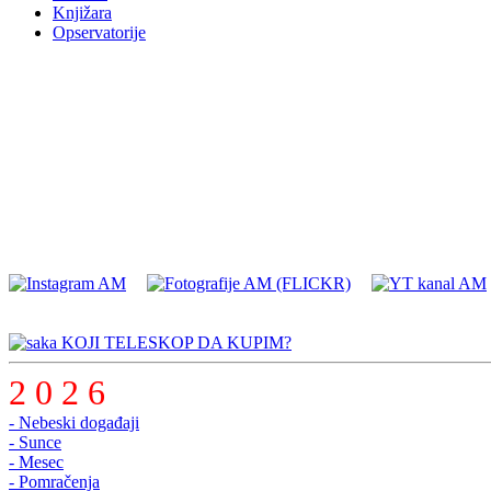
Knjižara
Opservatorije
KOJI TELESKOP DA KUPIM?
2 0 2 6
- Nebeski događaji
- Sunce
- Mesec
- Pomračenja