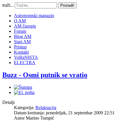
traži...
Pronađi!
Astronomski magazin
O AM
AM časopis
Forum
Blog AM
Stari AM
Pristup
Kontakt
VoBaNISTA
ELECTRA
Buzz - Osmi putnik se vratio
Detalji
Kategorija:
Relaksacija
Datum kreiranja: ponedeljak, 21 septembar 2009 22:51
Autor
Marino Tumpić