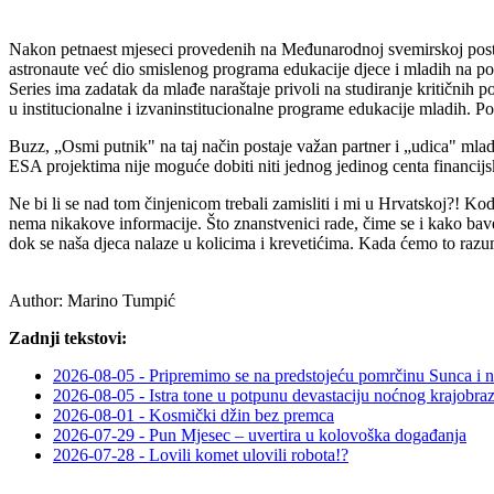
Nakon petnaest mjeseci provedenih na Međunarodnoj svemirskoj postaji
astronaute već dio smislenog programa edukacije djece i mladih na po
Series ima zadatak da mlađe naraštaje privoli na studiranje kritičnih po
u institucionalne i izvaninstitucionalne programe edukacije mladih. Poč
Buzz, „Osmi putnik" na taj način postaje važan partner i „udica" ml
ESA projektima nije moguće dobiti niti jednog jedinog centa financijs
Ne bi li se nad tom činjenicom trebali zamisliti i mi u Hrvatskoj?! Ko
nema nikakove informacije. Što znanstvenici rade, čime se i kako bave 
dok se naša djeca nalaze u kolicima i krevetićima. Kada ćemo to razumje
Author:
Marino Tumpić
Zadnji tekstovi:
2026-08-05 - Pripremimo se na predstojeću pomrčinu Sunca i 
2026-08-05 - Istra tone u potpunu devastaciju noćnog krajobra
2026-08-01 - Kosmički džin bez premca
2026-07-29 - Pun Mjesec – uvertira u kolovoška događanja
2026-07-28 - Lovili komet ulovili robota!?