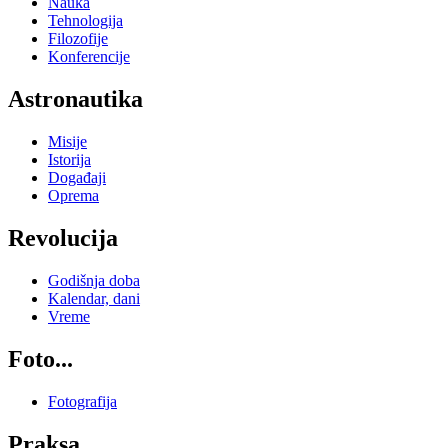
Nauka
Tehnologija
Filozofije
Konferencije
Astronautika
Misije
Istorija
Događaji
Oprema
Revolucija
Godišnja doba
Kalendar, dani
Vreme
Foto...
Fotografija
Praksa