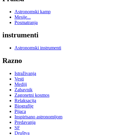
Astronomski kamp
Mesije...
Posmatranja
instrumenti
Astronomski instrumenti
Razno
Istraživanja
Vesti
Mediji
Zabavnik
Zagonetni kosmos
Relaksacija
Biografije
Pijaca
Inspirisano astronomijom
Predavanja
SF
Društva