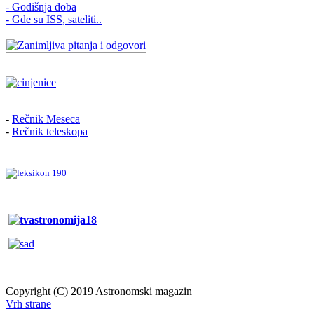
- Godišnja doba
- Gde su ISS, sateliti..
-
Rečnik Meseca
-
Rečnik teleskopa
Copyright (C) 2019 Astronomski magazin
Vrh strane