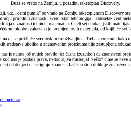
Buzz se vratio na Zemlju, u pozadini raketoplan Discovery.
, tkz. „osmi putnik" se vratio na Zemlju raketoplanom Discovery sredin
dručju prirodnih znanosti i svemirskih tehnologija. Tridesetak centime
dručja u znanosti tehnici i matematici. Cijeli set edukacijskih materijal
etkom oktobra zakazana je premijera ovih materijala, od kojih će svi bit
adima da se priključe svemirskim istraživanjima. Treba spomenuti kak
kih sredstava ukoliko u znanstvenim projektima nije zastupljena edukac
d nas je naime još uvijek pravilo (uz časne izuzetke!) da znanstveni pr
kod nas je postala prava, nedodirljiva misterija! Nešto" čime se bave s
ti i dati djeci da se igraju znanosti, baš kao što i dolikuje znanstveni
noć meteora
za