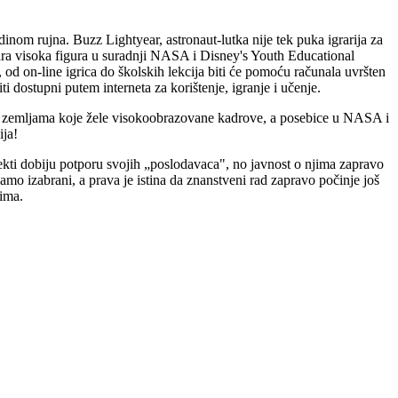
om rujna. Buzz Lightyear, astronaut-lutka nije tek puka igrarija za
tara visoka figura u suradnji NASA i Disney's Youth Educational
a, od on-line igrica do školskih lekcija biti će pomoću računala uvršten
i dostupni putem interneta za korištenje, igranje i učenje.
o u zemljama koje žele visokoobrazovane kadrove, a posebice u NASA i
ija!
ojekti dobiju potporu svojih „poslodavaca", no javnost o njima zapravo
amo izabrani, a prava je istina da znanstveni rad zapravo počinje još
cima.