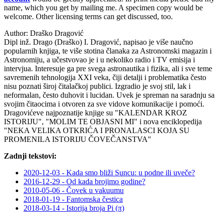
name, which you get by mailing me. A specimen copy would be
welcome. Other licensing terms can get discussed, too.
Author:
Draško Dragović
Dipl inž. Drago (Draško) I. Dragović, napisao je više naučno
popularnih knjiga, te više stotina članaka za Astronomski magazin i
Astronomiju, a učestvovao je i u nekoliko radio i TV emisija i
intervjua. Interesuje ga pre svega astronautika i fizika, ali i sve teme
savremenih tehnologija XXI veka, čiji detalji i problematika često
nisu poznati široj čitalačkoj publici. Izgradio je svoj stil, lak i
neformalan, često duhovit i lucidan. Uvek je spreman na saradnju sa
svojim čitaocima i otvoren za sve vidove komunikacije i pomoći.
Dragovićeve najpoznatije knjige su "KALENDAR KROZ
ISTORIJU", "MOLIM TE OBJASNI MI" i nova enciklopedija
"NEKA VELIKA OTKRIĆA I PRONALASCI KOJA SU
PROMENILA ISTORIJU ČOVEČANSTVA"
Zadnji tekstovi:
2020-12-03 - Kada smo bliži Suncu: u podne ili uveče?
2016-12-29 - Od kada brojimo godine?
2010-05-06 - Čovek u vakuumu
2018-01-19 - Fantomska čestica
2018-03-14 - Istorija broja Pi (π)