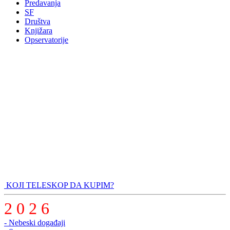
Predavanja
SF
Društva
Knjižara
Opservatorije
KOJI TELESKOP DA KUPIM?
2 0 2 6
- Nebeski događaji