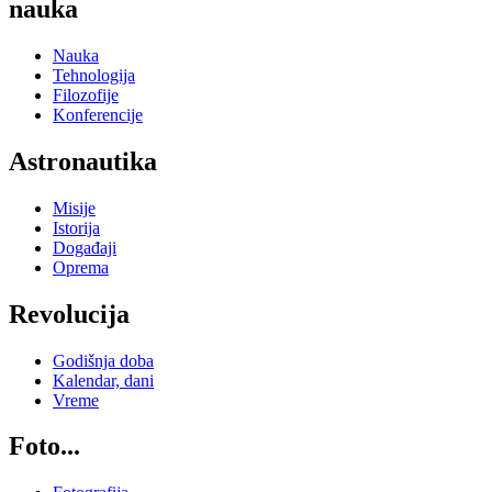
nauka
Nauka
Tehnologija
Filozofije
Konferencije
Astronautika
Misije
Istorija
Događaji
Oprema
Revolucija
Godišnja doba
Kalendar, dani
Vreme
Foto...