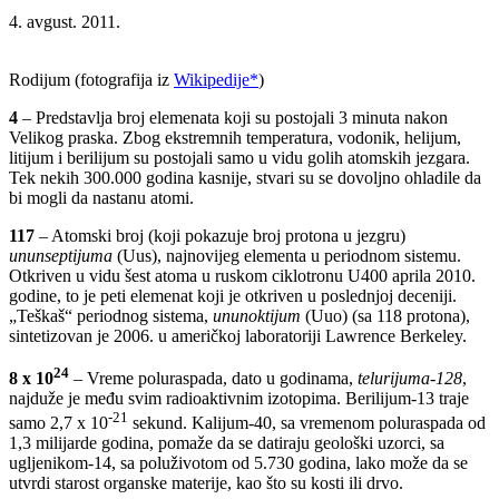
4. avgust. 2011.
Rodijum (fotografija iz
Wikipedije*
)
4
– Predstavlja broj elemenata koji su postojali 3 minuta nakon
Velikog praska. Zbog ekstremnih temperatura, vodonik, helijum,
litijum i berilijum su postojali samo u vidu golih atomskih jezgara.
Tek nekih 300.000 godina kasnije, stvari su se dovoljno ohladile da
bi mogli da nastanu atomi.
117
– Atomski broj (koji pokazuje broj protona u jezgru)
ununseptijuma
(Uus), najnovijeg elementa u periodnom sistemu.
Otkriven u vidu šest atoma u ruskom ciklotronu U400 aprila 2010.
godine, to je peti elemenat koji je otkriven u poslednjoj deceniji.
„Teškaš“ periodnog sistema,
ununoktijum
(Uuo) (sa 118 protona),
sintetizovan je 2006. u američkoj laboratoriji Lawrence Berkeley.
24
8 х 10
– Vreme poluraspada, dato u godinama,
telurijuma-128
,
najduže je među svim radioaktivnim izotopima. Berilijum-13 traje
-21
samo 2,7 х 10
sekund. Kalijum-40, sa vremenom poluraspada od
1,3 milijarde godina, pomaže da se datiraju geološki uzorci, sa
ugljenikom-14, sa poluživotom od 5.730 godina, lako može da se
utvrdi starost organske materije, kao što su kosti ili drvo.