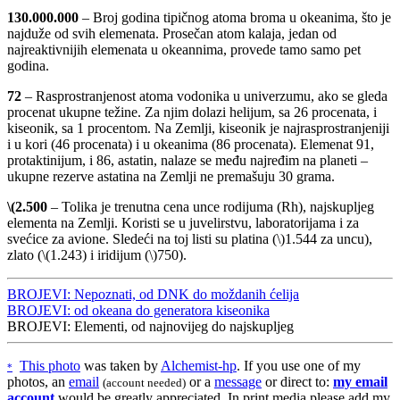
130.000.000
– Broj godina tipičnog atoma broma u okeanima, što je
najduže od svih elemenata. Prosečan atom kalaja, jedan od
najreaktivnijih elemenata u okeannima, provede tamo samo pet
godina.
72
– Rasprostranjenost atoma vodonika u univerzumu, ako se gleda
procenat ukupne težine. Za njim dolazi helijum, sa 26 procenata, i
kiseonik, sa 1 procentom. Na Zemlji, kiseonik je najrasprostranjeniji
i u kori (46 procenata) i u okeanima (86 procenata). Elemenat 91,
protaktinijum, i 86, astatin, nalaze se među najređim na planeti –
ukupne rezerve astatina na Zemlji ne premašuju 30 grama.
\(2.500
– Tolika je trenutna cena unce rodijuma (Rh), najskupljeg
elementa na Zemlji. Koristi se u juvelirstvu, laboratorijama i za
svećice za avione. Sledeći na toj listi su platina (\)1.544 za uncu),
zlato (\(1.243) i iridijum (\)750).
BROJEVI: Nepoznati, od DNK do moždanih ćelija
BROJEVI: od okeana do generatora kiseonika
BROJEVI: Elementi, od najnovijeg do najskupljeg
This photo
was
taken by
Alchemist-hp
. If you use one of my
*
photos, an
email
or a
message
or direct to:
my email
(account needed)
account
would be greatly appreciated. In print media please add my