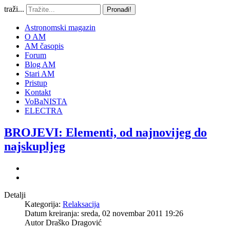
traži...
Pronađi!
Astronomski magazin
O AM
AM časopis
Forum
Blog AM
Stari AM
Pristup
Kontakt
VoBaNISTA
ELECTRA
BROJEVI: Elementi, od najnovijeg do
najskupljeg
Detalji
Kategorija:
Relaksacija
Datum kreiranja: sreda, 02 novembar 2011 19:26
Autor
Draško Dragović