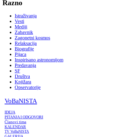
Razno
Istraživanja
Vesti
Mediji
Zabavnik
Zagonetni kosmos
Relaksacija
Biografije
Pijaca
Inspirisano astronomijom
Predavanja
SF
Društva
Knjižara
Opservatorije
VoBaNISTA
IDEJA
PITANJA I ODGOVORI
Članovi tima
KALENDAR
TV VoBaNISTA
GALERIJA