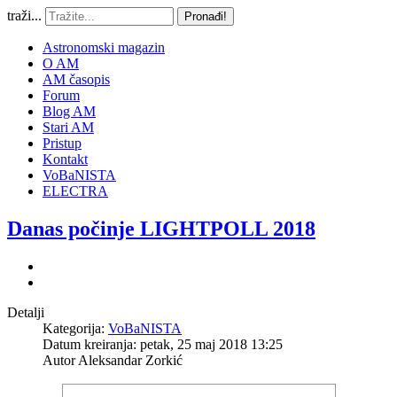
traži...
Pronađi!
Astronomski magazin
O AM
AM časopis
Forum
Blog AM
Stari AM
Pristup
Kontakt
VoBaNISTA
ELECTRA
Danas počinje LIGHTPOLL 2018
Detalji
Kategorija:
VoBaNISTA
Datum kreiranja: petak, 25 maj 2018 13:25
Autor
Aleksandar Zorkić