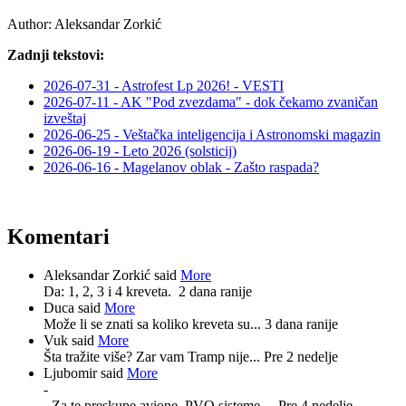
Author:
Aleksandar Zorkić
Zadnji tekstovi:
2026-07-31 - Astrofest Lp 2026! - VESTI
2026-07-11 - AK "Pod zvezdama" - dok čekamo zvaničan
izveštaj
2026-06-25 - Veštačka inteligencija i Astronomski magazin
2026-06-19 - Leto 2026 (solsticij)
2026-06-16 - Magelanov oblak - Zašto raspada?
Komentari
Aleksandar Zorkić said
More
Da: 1, 2, 3 i 4 kreveta.
2 dana ranije
Duca said
More
Može li se znati sa koliko kreveta su...
3 dana ranije
Vuk said
More
Šta tražite više? Zar vam Tramp nije...
Pre 2 nedelje
Ljubomir said
More
-
- Za te preskupe avione, PVO sisteme,...
Pre 4 nedelje