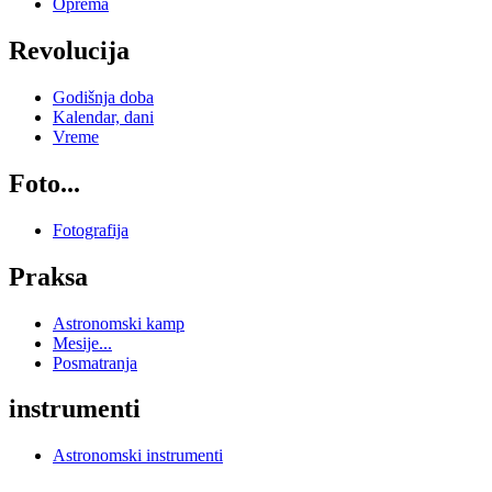
Oprema
Revolucija
Godišnja doba
Kalendar, dani
Vreme
Foto...
Fotografija
Praksa
Astronomski kamp
Mesije...
Posmatranja
instrumenti
Astronomski instrumenti