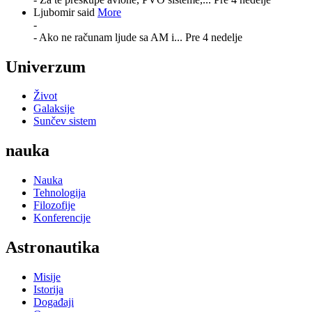
Ljubomir said
More
-
- Ako ne računam ljude sa AM i...
Pre 4 nedelje
Univerzum
Život
Galaksije
Sunčev sistem
nauka
Nauka
Tehnologija
Filozofije
Konferencije
Astronautika
Misije
Istorija
Događaji