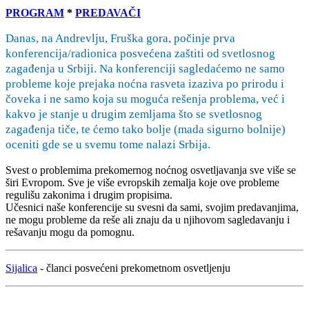
PROGRAM
*
PREDAVAČI
Danas, na Andrevlju, Fruška gora, počinje prva
konferencija/radionica posvećena zaštiti od svetlosnog
zagađenja u Srbiji. Na konferenciji sagledaćemo ne samo
probleme koje prejaka noćna rasveta izaziva po prirodu i
čoveka i ne samo koja su moguća rešenja problema, već i
kakvo je stanje u drugim zemljama što se svetlosnog
zagađenja tiče, te ćemo tako bolje (mada sigurno bolnije)
oceniti gde se u svemu tome nalazi Srbija.
Svest o problemima prekomernog noćnog osvetljavanja sve više se
širi Evropom. Sve je više evropskih zemalja koje ove probleme
regulišu zakonima i drugim propisima.
Učesnici naše konferencije su svesni da sami, svojim predavanjima,
ne mogu probleme da reše ali znaju da u njihovom sagledavanju i
rešavanju mogu da pomognu.
Sijalica
- članci posvećeni prekometnom osvetljenju