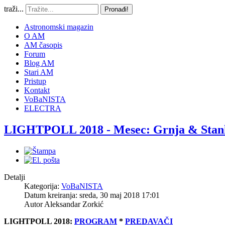
traži...
Pronađi!
Astronomski magazin
O AM
AM časopis
Forum
Blog AM
Stari AM
Pristup
Kontakt
VoBaNISTA
ELECTRA
LIGHTPOLL 2018 - Mesec: Grnja & Stan
Detalji
Kategorija:
VoBaNISTA
Datum kreiranja: sreda, 30 maj 2018 17:01
Autor
Aleksandar Zorkić
LIGHTPOLL 2018:
PROGRAM
*
PREDAVAČI