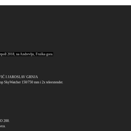
poll 2018, na Andrevlju, Fruška gora.
VIĆ I JAROSLAV GRNJA
p SkyWatcher 150/750 mm i 2x teleextender.
SO 200.
seca.