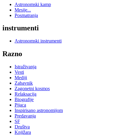
Astronomski kamp
Mesije...
Posmatranja
instrumenti
Astronomski instrumenti
Razno
Istraživanja
Vesti
Mediji
Zabavnik
Zagonetni kosmos
Relaksacija
Biografije
Pijaca
Inspirisano astronomijom
Predavanja
SF
Društva
Knjižara