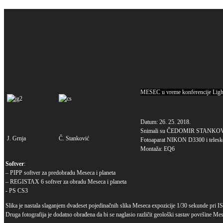
MESEC u vreme konferencije Light
Datum: 26. 25. 2018.
Snimali su ČEDOMIR STANKO
J. Grnja
Č. Stanković
Fotoaparat NIKON D3300 i telesko
Montaža: EQ6
Softver
:
– PIPP softver za predobradu Meseca i planeta
– REGISTAX 6 softver za obradu Meseca i planeta
- PS CS3
Slika je nastala slaganjem dvadeset pojedinačnih slika Meseca expozicije 1/30 sekunde pri I
Druga fotografija je dodatno obrađena da bi se naglasio različit geološki sastav površine Me