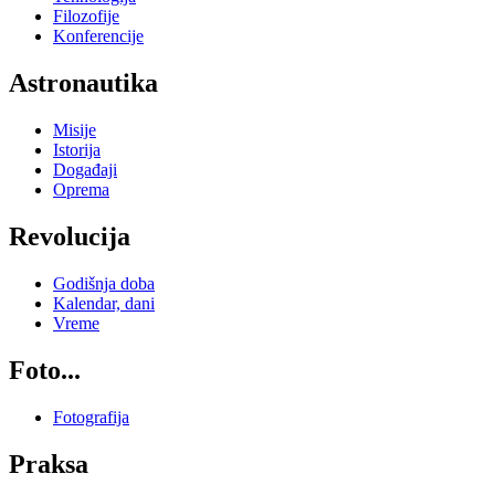
Filozofije
Konferencije
Astronautika
Misije
Istorija
Događaji
Oprema
Revolucija
Godišnja doba
Kalendar, dani
Vreme
Foto...
Fotografija
Praksa