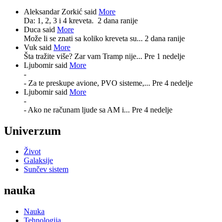
Aleksandar Zorkić said
More
Da: 1, 2, 3 i 4 kreveta.
2 dana ranije
Duca said
More
Može li se znati sa koliko kreveta su...
2 dana ranije
Vuk said
More
Šta tražite više? Zar vam Tramp nije...
Pre 1 nedelje
Ljubomir said
More
-
- Za te preskupe avione, PVO sisteme,...
Pre 4 nedelje
Ljubomir said
More
-
- Ako ne računam ljude sa AM i...
Pre 4 nedelje
Univerzum
Život
Galaksije
Sunčev sistem
nauka
Nauka
Tehnologija