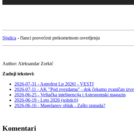
Sijalica
- članci posvećeni prekometnom osvetljenju
Author:
Aleksandar Zorkić
Zadnji tekstovi:
2026-07-31 - Astrofest Lp 2026! - VESTI
2026-07-11 - AK "Pod zvezdama" - dok čekamo zvaničan izveš
2026-06-25 - Veštačka inteligencija i Astronomski magazin
2026-06-19 - Leto 2026 (solsticij)
2026-06-16 - Magelanov oblak - Zašto raspada?
Komentari