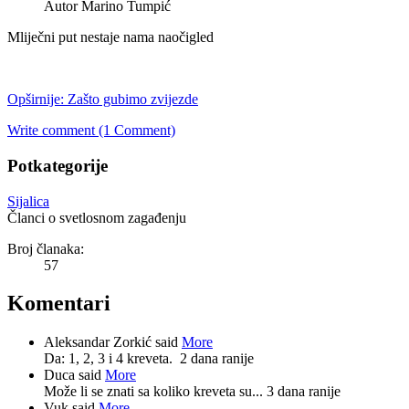
Autor Marino Tumpić
Mliječni put nestaje nama naočigled
Opširnije: Zašto gubimo zvijezde
Write comment (1 Comment)
Potkategorije
Sijalica
Članci o svetlosnom zagađenju
Broj članaka:
57
Komentari
Aleksandar Zorkić said
More
Da: 1, 2, 3 i 4 kreveta.
2 dana ranije
Duca said
More
Može li se znati sa koliko kreveta su...
3 dana ranije
Vuk said
More