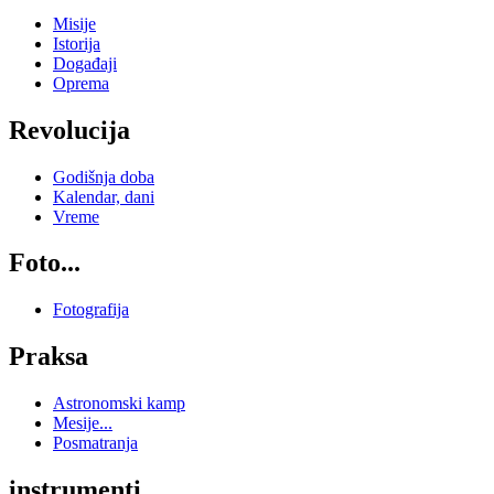
Misije
Istorija
Događaji
Oprema
Revolucija
Godišnja doba
Kalendar, dani
Vreme
Foto...
Fotografija
Praksa
Astronomski kamp
Mesije...
Posmatranja
instrumenti