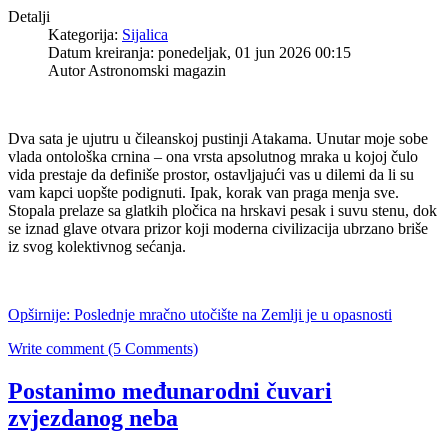
Detalji
Kategorija:
Sijalica
Datum kreiranja: ponedeljak, 01 jun 2026 00:15
Autor Astronomski magazin
Dva sata je ujutru u čileanskoj pustinji Atakama. Unutar moje sobe
vlada ontološka crnina – ona vrsta apsolutnog mraka u kojoj čulo
vida prestaje da definiše prostor, ostavljajući vas u dilemi da li su
vam kapci uopšte podignuti. Ipak, korak van praga menja sve.
Stopala prelaze sa glatkih pločica na hrskavi pesak i suvu stenu, dok
se iznad glave otvara prizor koji moderna civilizacija ubrzano briše
iz svog kolektivnog sećanja.
Opširnije: Poslednje mračno utočište na Zemlji je u opasnosti
Write comment (5 Comments)
Postanimo međunarodni čuvari
zvjezdanog neba