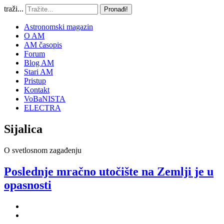
traži...
Pronađi!
Astronomski magazin
O AM
AM časopis
Forum
Blog AM
Stari AM
Pristup
Kontakt
VoBaNISTA
ELECTRA
Sijalica
O svetlosnom zagađenju
Poslednje mračno utočište na Zemlji je u
opasnosti