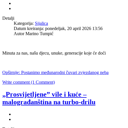
Detalji
Kategorija:
Sijalica
Datum kreiranja: ponedeljak, 20 april 2026 13:56
Autor Marino Tumpić
Minuta za nas, našu djecu, unuke, generacije koje će doći
Opširnije: Postanimo međunarodni čuvari zvjezdanog neba
Write comment (1 Comment)
„Prosvijetljene” vile i kuće –
malograđanština na turbo-drilu