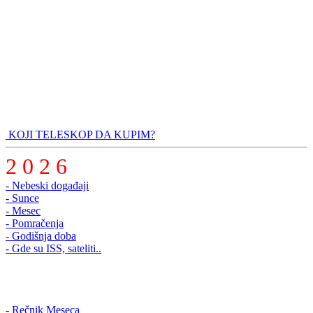
KOJI TELESKOP DA KUPIM?
2 0 2 6
- Nebeski događaji
- Sunce
- Mesec
- Pomračenja
- Godišnja doba
- Gde su ISS, sateliti..
-
Rečnik Meseca