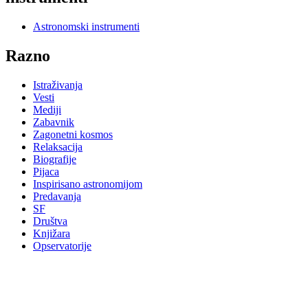
Astronomski instrumenti
Razno
Istraživanja
Vesti
Mediji
Zabavnik
Zagonetni kosmos
Relaksacija
Biografije
Pijaca
Inspirisano astronomijom
Predavanja
SF
Društva
Knjižara
Opservatorije