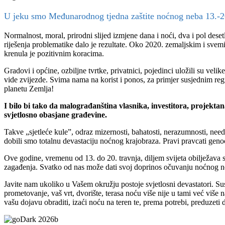
U jeku smo Međunarodnog tjedna zaštite noćnog neba 13.-2
Normalnost, moral, prirodni slijed izmjene dana i noći, dva i pol dese
riješenja problematike dalo je rezultate. Oko 2020. zemaljskim i svemi
krenula je pozitivnim koracima.
Gradovi i općine, ozbiljne tvrtke, privatnici, pojedinci uložili su vel
vide zvijezde. Svima nama na korist i ponos, za primjer susjednim re
planetu Zemlja!
I bilo bi tako da malograđanština vlasnika, investitora, projektan
svjetlosno obasjane građevine.
Takve „sjetleće kule”, odraz mizernosti, bahatosti, nerazumnosti, need
dobili smo totalnu devastaciju noćnog krajobraza. Pravi pravcati geno
Ove godine, vremenu od 13. do 20. travnja, diljem svijeta obilježa
zagađenja. Svatko od nas može dati svoj doprinos očuvanju noćnog neb
Javite nam ukoliko u Vašem okružju postoje svjetlosni devastatori. S
prometovanje, vaš vrt, dvorište, terasa noću više nije u tami već v
vašu dojavu obraditi, izaći noću na teren te, prema potrebi, preduzeti 