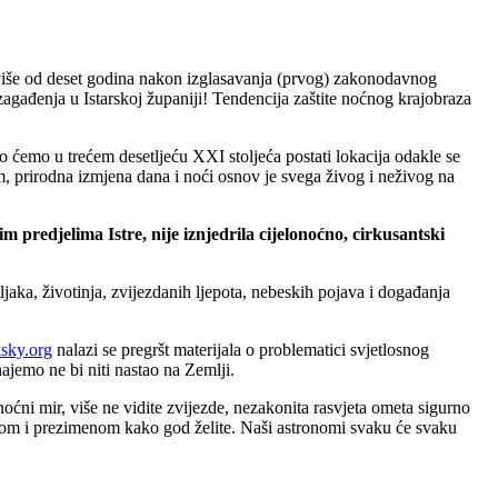
a, više od deset godina nakon izglasavanja (prvog) zakonodavnog
zagađenja u Istarskoj županiji! Tendencija zaštite noćnog krajobraza
ako ćemo u trećem desetljeću XXI stoljeća postati lokacija odakle se
, prirodna izmjena dana i noći osnov je svega živog i neživog na
m predjelima Istre, nije iznjedrila cijelonoćno, cirkusantski
jaka, životinja, zvijezdanih ljepota, nebeskih pojava i događanja
sky.org
nalazi se pregršt materijala o problematici svjetlosnog
ajemo ne bi niti nastao na Zemlji.
ni mir, više ne vidite zvijezde, nezakonita rasvjeta ometa sigurno
nom i prezimenom kako god želite. Naši astronomi svaku će svaku