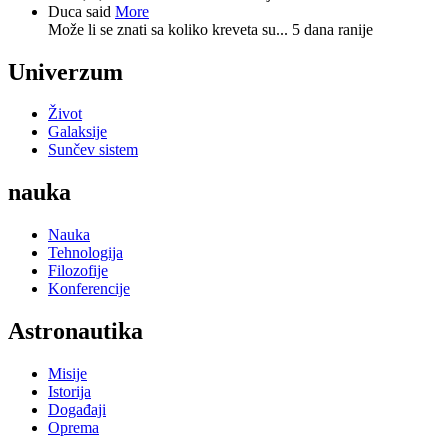
Duca said
More
Može li se znati sa koliko kreveta su...
5 dana ranije
Univerzum
Život
Galaksije
Sunčev sistem
nauka
Nauka
Tehnologija
Filozofije
Konferencije
Astronautika
Misije
Istorija
Događaji
Oprema