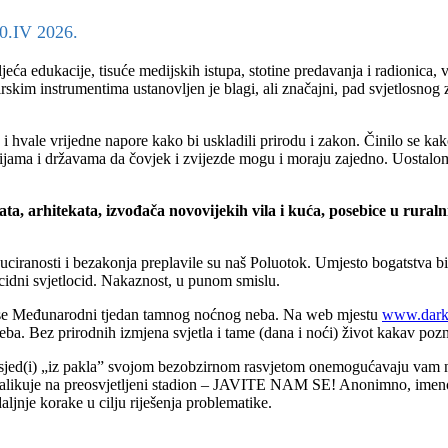
0.IV 2026.
tljeća edukacije, tisuće medijskih istupa, stotine predavanja i radionic
rskim instrumentima ustanovljen je blagi, ali značajni, pad svjetlosnog 
ike i hvale vrijedne napore kako bi uskladili prirodu i zakon. Činilo se k
gijama i državama da čovjek i zvijezde mogu i moraju zajedno. Uostalom
ata, arhitekata, izvođača novovijekih vila i kuća, posebice u ruralni
uciranosti i bezakonja preplavile su naš Poluotok. Umjesto bogatstva bil
cidni svjetlocid. Nakaznost, u punom smislu.
va se Međunarodni tjedan tamnog noćnog neba. Na web mjestu
www.dark
a. Bez prirodnih izmjena svjetla i tame (dana i noći) život kakav pozn
usjed(i) „iz pakla” svojom bezobzirnom rasvjetom onemogućavaju vam noć
iše nalikuje na preosvjetljeni stadion – JAVITE NAM SE! Anonimno, ime
daljnje korake u cilju riješenja problematike.