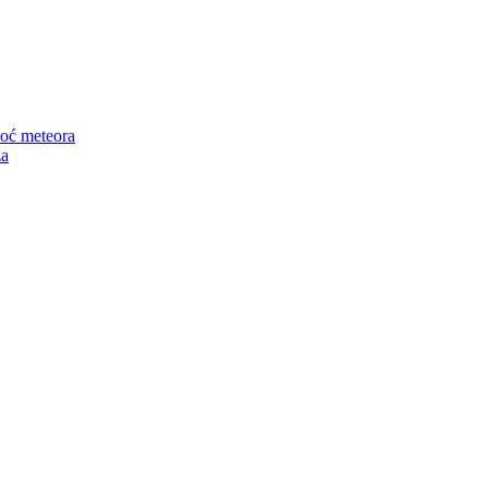
noć meteora
za