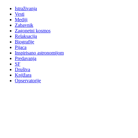
Istraživanja
Vesti
Mediji
Zabavnik
Zagonetni kosmos
Relaksacija
Biografije
Pijaca
Inspirisano astronomijom
Predavanja
SF
Društva
Knjižara
Opservatorije