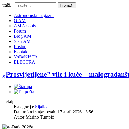
traži...
Pronađi!
Astronomski magazin
O AM
AM časopis
Forum
Blog AM
Stari AM
Pristup
Kontakt
VoBaNISTA
ELECTRA
„Prosvijetljene” vile i kuće – malograđanš
Detalji
Kategorija:
Sijalica
Datum kreiranja: petak, 17 april 2026 13:56
Autor
Marino Tumpić