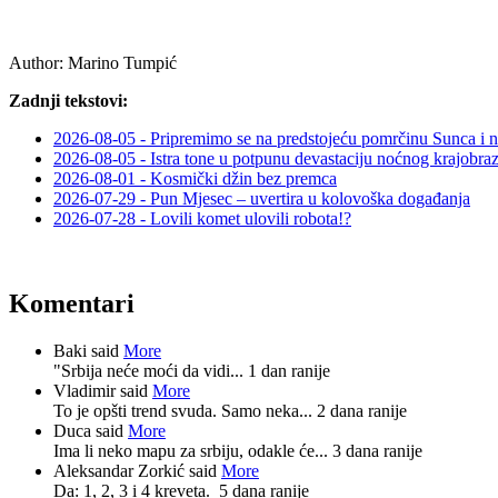
Author:
Marino Tumpić
Zadnji tekstovi:
2026-08-05 - Pripremimo se na predstojeću pomrčinu Sunca i 
2026-08-05 - Istra tone u potpunu devastaciju noćnog krajobra
2026-08-01 - Kosmički džin bez premca
2026-07-29 - Pun Mjesec – uvertira u kolovoška događanja
2026-07-28 - Lovili komet ulovili robota!?
Komentari
Baki said
More
"Srbija neće moći da vidi...
1 dan ranije
Vladimir said
More
To je opšti trend svuda. Samo neka...
2 dana ranije
Duca said
More
Ima li neko mapu za srbiju, odakle će...
3 dana ranije
Aleksandar Zorkić said
More
Da: 1, 2, 3 i 4 kreveta.
5 dana ranije