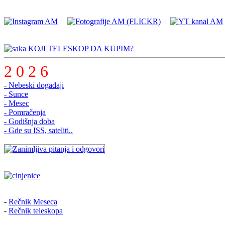
KOJI TELESKOP DA KUPIM?
2 0 2 6
- Nebeski događaji
- Sunce
- Mesec
- Pomračenja
- Godišnja doba
- Gde su ISS, sateliti..
-
Rečnik Meseca
-
Rečnik teleskopa