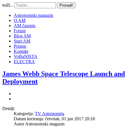
traži...
Pronađi!
Astronomski magazin
O AM
AM časopis
Forum
Blog AM
Stari AM
Pristup
Kontakt
VoBaNISTA
ELECTRA
James Webb Space Telescope Launch and
Deployment
Detalji
Kategorija:
TV Astronomija
Datum kreiranja: četvrtak, 01 jun 2017 20:18
Autor
Astronomski magazin