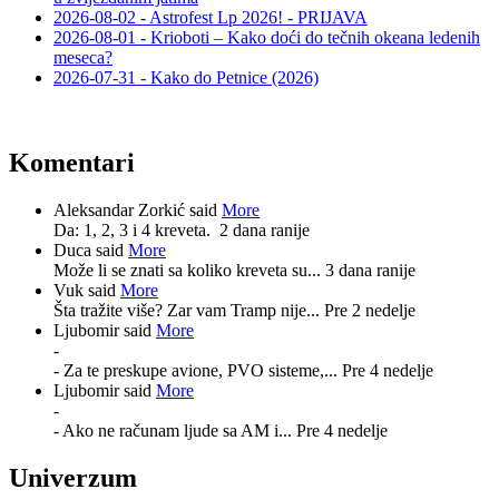
2026-08-02 - Astrofest Lp 2026! - PRIJAVA
2026-08-01 - Krioboti – Kako doći do tečnih okeana ledenih
meseca?
2026-07-31 - Kako do Petnice (2026)
Komentari
Aleksandar Zorkić said
More
Da: 1, 2, 3 i 4 kreveta.
2 dana ranije
Duca said
More
Može li se znati sa koliko kreveta su...
3 dana ranije
Vuk said
More
Šta tražite više? Zar vam Tramp nije...
Pre 2 nedelje
Ljubomir said
More
-
- Za te preskupe avione, PVO sisteme,...
Pre 4 nedelje
Ljubomir said
More
-
- Ako ne računam ljude sa AM i...
Pre 4 nedelje
Univerzum