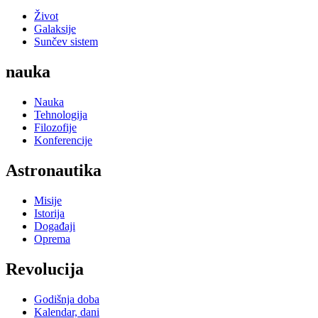
Život
Galaksije
Sunčev sistem
nauka
Nauka
Tehnologija
Filozofije
Konferencije
Astronautika
Misije
Istorija
Događaji
Oprema
Revolucija
Godišnja doba
Kalendar, dani