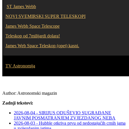
ST James Webb
NOVI SVEMIRSKI SUPER TELESKOPI
James Webb Space Telescope
Teleskop od 7milijardi dolara!
James Web Space Teleskop (opet) kasni.
TV Astronomija
Author:
Astronomski magazin
Zadnji tekstovi:
2026-08-04 - SIRIJUS ODUŠEVIO SUGRAĐANE
JAVNIM POSMATRANJEM ZVJEZDANOG NEBA
2026-08-03 - Hubble otkriva prvu od nedostajućih crnih jama
u zvijezdanim jatima