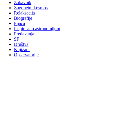
Zabavnik
Zagonetni kosmos
Relaksacija
Biografije
Pijaca
Inspirisano astronomijom
Predavanja
SF
Društva
Knjižara
Opservatorije