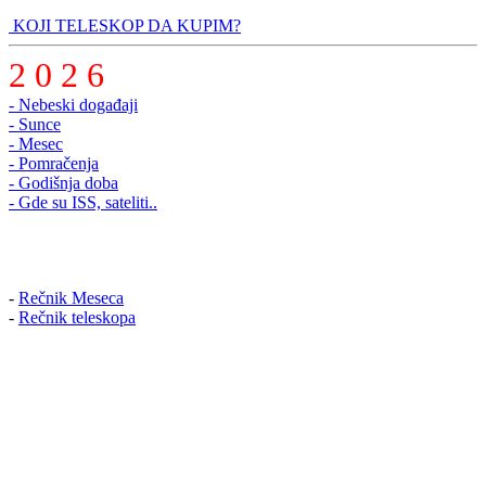
KOJI TELESKOP DA KUPIM?
2 0 2 6
- Nebeski događaji
- Sunce
- Mesec
- Pomračenja
- Godišnja doba
- Gde su ISS, sateliti..
-
Rečnik Meseca
-
Rečnik teleskopa