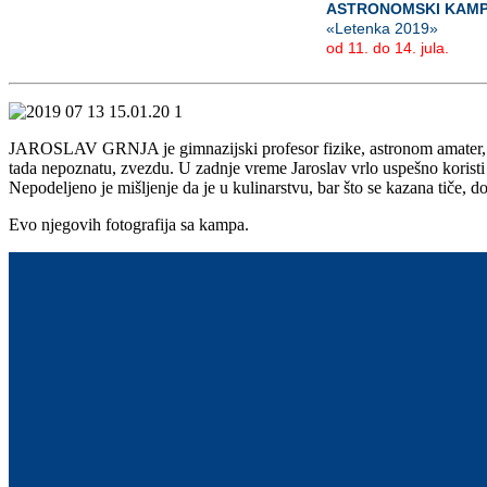
ASTRONOMSKI KAM
«Letenka 2019»
od 11. do 14. jula.
JAROSLAV GRNJA je gimnazijski profesor fizike, astronom amater, isk
tada nepoznatu, zvezdu. U zadnje vreme Jaroslav vrlo uspešno korist
Nepodeljeno je mišljenje da je u kulinarstvu, bar što se kazana tiče, do
Evo njegovih fotografija sa kampa.