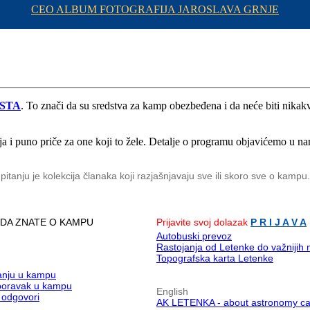
CEO ALBUM FOTOGRAFIJA JAROSLAVA GRNJE
ISTA
. To znači da su sredstva za kamp obezbeđena i da neće biti nikak
ja i puno priče za one koji to žele. Detalje o programu objavićemo u n
anju je kolekcija članaka koji razjašnjavaju sve ili skoro sve o kampu
 DA ZNATE O KAMPU
Prijavite svoj dolazak
P R I J A V A
Autobuski prevoz
Rastojanja od Letenke do važnijih
Topografska karta Letenke
šanju u kampu
 boravak u kampu
English
i odgovori
AK LETENKA - about astronomy c