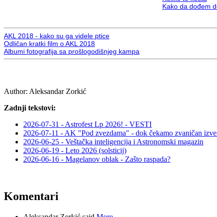
Kako da dođem d
AKL 2018 - kako su ga videle ptice
Odličan kratki film o AKL 2018
Albumi fotografija sa prošlogodišnjeg kampa
Author:
Aleksandar Zorkić
Zadnji tekstovi:
2026-07-31 - Astrofest Lp 2026! - VESTI
2026-07-11 - AK "Pod zvezdama" - dok čekamo zvaničan izveš
2026-06-25 - Veštačka inteligencija i Astronomski magazin
2026-06-19 - Leto 2026 (solsticij)
2026-06-16 - Magelanov oblak - Zašto raspada?
Komentari
Aleksandar Zorkić said
More