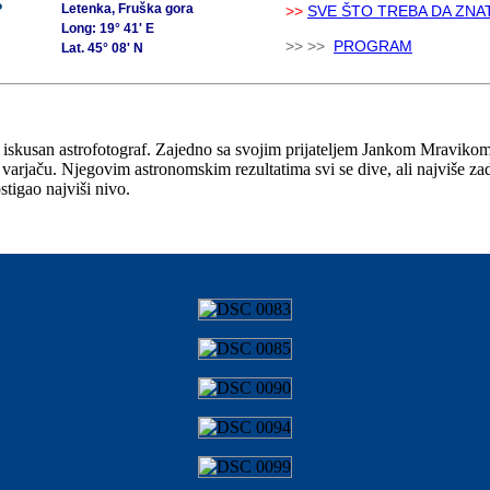
P
Letenka, Fruška gora
>>
SVE ŠTO TREBA DA ZNA
Long: 19° 41' E
>> >>
PROGRAM
Lat. 45° 08' N
usan astrofotograf. Zajedno sa svojim prijateljem Jankom Mravikom sni
i varjaču. Njegovim astronomskim rezultatima svi se dive, ali najviše 
stigao najviši nivo.