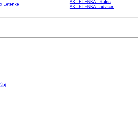
AK LETENKA - Rules
o Letenke
AK LETENKA - advices
taj