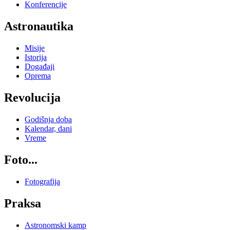
Konferencije
Astronautika
Misije
Istorija
Događaji
Oprema
Revolucija
Godišnja doba
Kalendar, dani
Vreme
Foto...
Fotografija
Praksa
Astronomski kamp