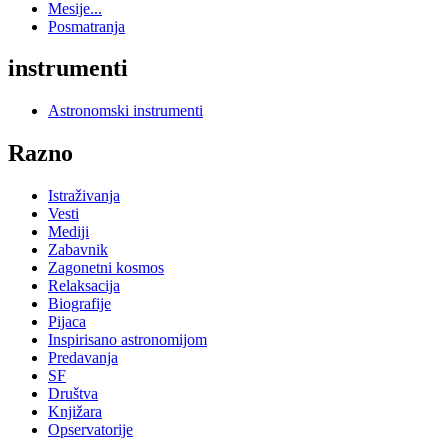
Mesije...
Posmatranja
instrumenti
Astronomski instrumenti
Razno
Istraživanja
Vesti
Mediji
Zabavnik
Zagonetni kosmos
Relaksacija
Biografije
Pijaca
Inspirisano astronomijom
Predavanja
SF
Društva
Knjižara
Opservatorije