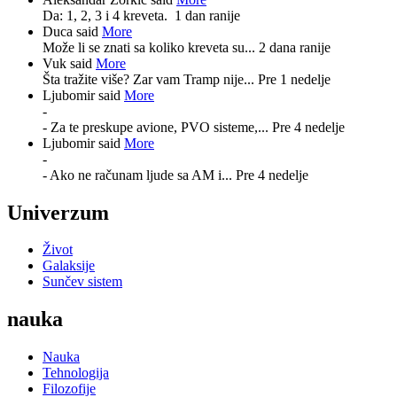
Da: 1, 2, 3 i 4 kreveta.
1 dan ranije
Duca said
More
Može li se znati sa koliko kreveta su...
2 dana ranije
Vuk said
More
Šta tražite više? Zar vam Tramp nije...
Pre 1 nedelje
Ljubomir said
More
-
- Za te preskupe avione, PVO sisteme,...
Pre 4 nedelje
Ljubomir said
More
-
- Ako ne računam ljude sa AM i...
Pre 4 nedelje
Univerzum
Život
Galaksije
Sunčev sistem
nauka
Nauka
Tehnologija
Filozofije