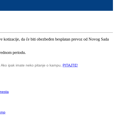
ve kotizacije, da će biti obezbeđen besplatan prevoz od Novog Sada
arednom periodu.
. Ako ipak imate neko pitanje o kampu,
PITAJTE!
 mesta
amp