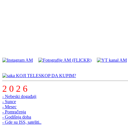
KOJI TELESKOP DA KUPIM?
2 0 2 6
- Nebeski događaji
- Sunce
- Mesec
- Pomračenja
- Godišnja doba
- Gde su ISS, sateliti..