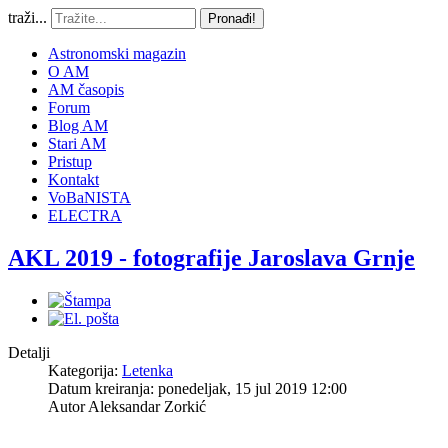
traži...
Pronađi!
Astronomski magazin
O AM
AM časopis
Forum
Blog AM
Stari AM
Pristup
Kontakt
VoBaNISTA
ELECTRA
AKL 2019 - fotografije Jaroslava Grnje
Detalji
Kategorija:
Letenka
Datum kreiranja: ponedeljak, 15 jul 2019 12:00
Autor
Aleksandar Zorkić