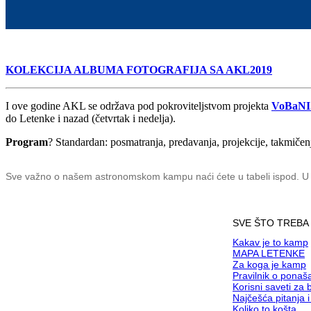
KOLEKCIJA ALBUMA FOTOGRAFIJA SA AKL2019
I ove godine AKL se održava pod pokroviteljstvom projekta
VoBaN
do Letenke i nazad (četvrtak i nedelja).
Program
? Standardan: posmatranja, predavanja, projekcije, takmičen
Sve važno o našem astronomskom kampu naći ćete u tabeli ispod. U pit
SVE ŠTO TREBA
Kakav je to kamp
MAPA LETENKE
Za koga je kamp
Pravilnik o pona
Korisni saveti za
Najčešća pitanja 
Koliko to košta