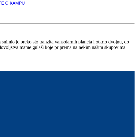
TE O KAMPU
mio je preko sto tranzita vansolarnih planeta i otkrio dvojnu, do
zadovoljstva mame gulaši koje priprema na nekim našim skupovima.