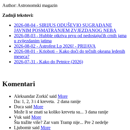
Author:
Astronomski magazin
Zadnji tekstovi:
2026-08-04 - SIRIJUS ODUŠEVIO SUGRAĐANE
JAVNIM POSMATRANJEM ZVJEZDANOG NEBA
2026-08-03 - Hubble otkriva prvu od nedostajućih crnih jama
u zvijezdanim jatima
2026-08-02 - Astrofest Lp 2026! - PRIJAVA
2026-08-01 - Krioboti – Kako doći do tečnih okeana ledenih
meseca?
2026-07-31 - Kako do Petnice (2026)
Komentari
Aleksandar Zorkić said
More
Da: 1, 2, 3 i 4 kreveta.
2 dana ranije
Duca said
More
Može li se znati sa koliko kreveta su...
3 dana ranije
Vuk said
More
Šta tražite više? Zar vam Tramp nije...
Pre 2 nedelje
Ljubomir said
More