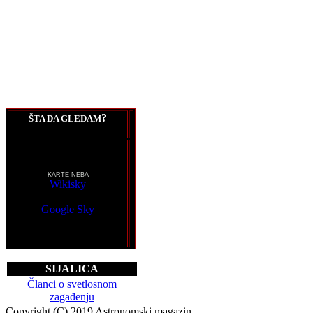
?
ŠTA DA GLEDAM
KARTE NEBA
Wikisky
Google Sky
SIJALICA
Članci o svetlosnom
zagađenju
Copyright (C) 2019 Astronomski magazin