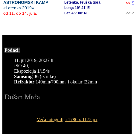
ASTRONOMSKI KAMP
Letenka, Fruška gora
>>
«Letenka 2019»
Long: 19° 41' E
>> 
od 11. do 14. jula.
Lat. 45° 08' N
Podaci:
11. jul 2019, 20:27 h
ISO 40,
Ekspozicija 1/154s
Samsung J6
(iz ruke)
Refraktor
140mm/700mm i okular f22mm
Dušan Mrđa
Veća fotografija 1786 x 1172 px