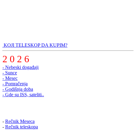
KOJI TELESKOP DA KUPIM?
2 0 2 6
- Nebeski događaji
- Sunce
- Mesec
- Pomračenja
- Godišnja doba
- Gde su ISS, sateliti..
-
Rečnik Meseca
-
Rečnik teleskopa