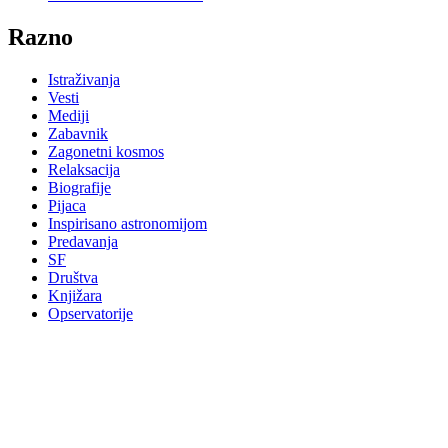
Razno
Istraživanja
Vesti
Mediji
Zabavnik
Zagonetni kosmos
Relaksacija
Biografije
Pijaca
Inspirisano astronomijom
Predavanja
SF
Društva
Knjižara
Opservatorije