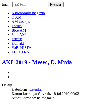
traži...
Pronađi!
Astronomski magazin
O AM
AM časopis
Forum
Blog AM
Stari AM
Pristup
Kontakt
VoBaNISTA
ELECTRA
AKL 2019 - Mesec, D. Mrđa
Detalji
Kategorija:
Letenka
Datum kreiranja: četvrtak, 18 jul 2019 00:02
Autor
Astronomski magazin