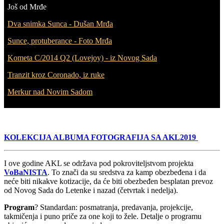
Još od Mrđe
Dva snimka Sunca - Dušan Mrđa
Sunce, protuberance - Foto Mrđa
Kometa C/2014 Q2 (Lovejoy) - iz Novog Sada
Tranzit kroz Coronado, iz ruke
Merkur nad Novim Sadom
KOLEKCIJA ALBUMA FOTOGRAFIJA SA AKL2019
I ove godine AKL se održava pod pokroviteljstvom projekta
VoBaNISTA
. To znači da su sredstva za kamp obezbeđena i da
neće biti nikakve kotizacije, da će biti obezbeđen besplatan prevoz
od Novog Sada do Letenke i nazad (četvrtak i nedelja).
Program
? Standardan: posmatranja, predavanja, projekcije,
takmičenja i puno priče za one koji to žele. Detalje o programu