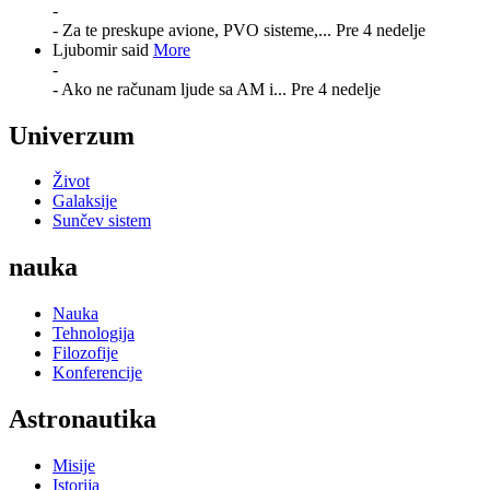
-
- Za te preskupe avione, PVO sisteme,...
Pre 4 nedelje
Ljubomir said
More
-
- Ako ne računam ljude sa AM i...
Pre 4 nedelje
Univerzum
Život
Galaksije
Sunčev sistem
nauka
Nauka
Tehnologija
Filozofije
Konferencije
Astronautika
Misije
Istorija