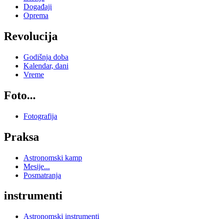
Događaji
Oprema
Revolucija
Godišnja doba
Kalendar, dani
Vreme
Foto...
Fotografija
Praksa
Astronomski kamp
Mesije...
Posmatranja
instrumenti
Astronomski instrumenti