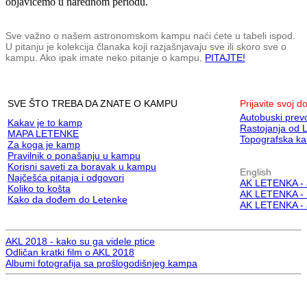
objavićemo u narednom periodu.
Sve važno o našem astronomskom kampu naći ćete u tabeli ispod.
U pitanju je kolekcija članaka koji razjašnjavaju sve ili skoro sve o
kampu. Ako ipak imate neko pitanje o kampu,
PITAJTE!
SVE ŠTO TREBA DA ZNATE O KAMPU
Prijavite svoj d
Autobuski prev
Kakav je to kamp
Rastojanja od 
MAPA LETENKE
Topografska ka
Za koga je kamp
Pravilnik o ponašanju u kampu
Korisni saveti za boravak u kampu
English
Najčešća pitanja i odgovori
AK LETENKA - 
Koliko to košta
AK LETENKA - 
Kako da dođem do Letenke
AK LETENKA - 
AKL 2018 - kako su ga videle ptice
Odličan kratki film o AKL 2018
Albumi fotografija sa prošlogodišnjeg kampa