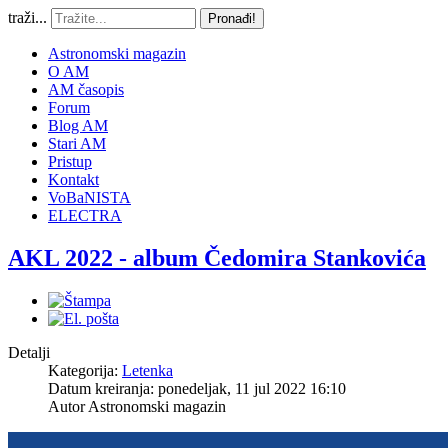
traži...
Pronađi!
Astronomski magazin
O AM
AM časopis
Forum
Blog AM
Stari AM
Pristup
Kontakt
VoBaNISTA
ELECTRA
AKL 2022 - album Čedomira Stankovića
Detalji
Kategorija:
Letenka
Datum kreiranja: ponedeljak, 11 jul 2022 16:10
Autor
Astronomski magazin