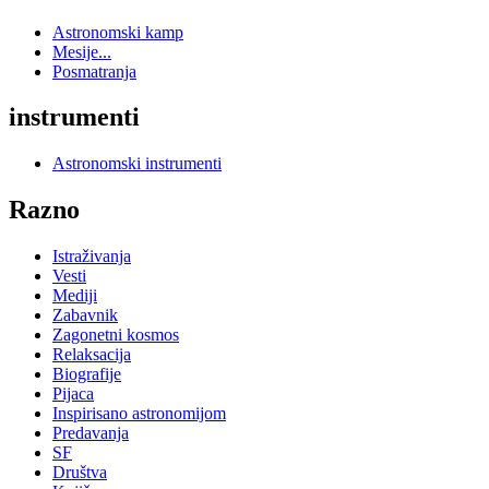
Astronomski kamp
Mesije...
Posmatranja
instrumenti
Astronomski instrumenti
Razno
Istraživanja
Vesti
Mediji
Zabavnik
Zagonetni kosmos
Relaksacija
Biografije
Pijaca
Inspirisano astronomijom
Predavanja
SF
Društva