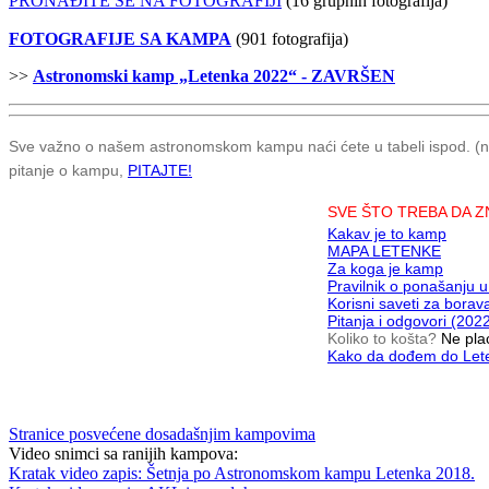
PRONAĐITE SE NA FOTOGRAFIJI
(16 grupnih fotografija)
FOTOGRAFI
JE SA KAMPA
(901 fotografija)
>>
Astronomski kamp „Letenka 2022“ - ZAVRŠEN
Sve važno o našem astronomskom kampu naći ćete u tabeli ispod. (neki 
pitanje o kampu,
PITAJTE!
SVE ŠTO TREBA DA 
Kakav je to kamp
MAPA LETENKE
Za koga je kamp
Pravilnik o ponašanju 
Korisni saveti za bora
Pitanja i odgovori (202
Koliko to košta?
Ne pla
Kako da dođem do Let
Stranice posvećene dosadašnjim kampovima
Video snimci sa ranijih kampova:
Kratak video zapis: Šetnja po Astronomskom kampu Letenka 2018.