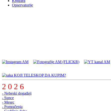
Knjižara
Opservatorije
KOJI TELESKOP DA KUPIM?
2 0 2 6
- Nebeski događaji
- Sunce
- Mesec
- Pomračenja