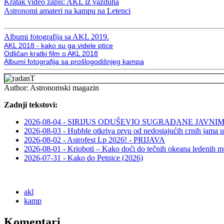
Kratak video zapis: AKL iz vazduha
Astronomi amateri na kampu na Letenci
Albumi fotografija sa AKL 2019.
AKL 2018 - kako su ga videle ptice
Odličan kratki film o AKL 2018
Albumi fotografija sa prošlogodišnjeg kampa
Author:
Astronomski magazin
Zadnji tekstovi:
2026-08-04 - SIRIJUS ODUŠEVIO SUGRAĐANE JAV
2026-08-03 - Hubble otkriva prvu od nedostajućih crnih jama u
2026-08-02 - Astrofest Lp 2026! - PRIJAVA
2026-08-01 - Krioboti – Kako doći do tečnih okeana ledenih m
2026-07-31 - Kako do Petnice (2026)
akl
kamp
Komentari