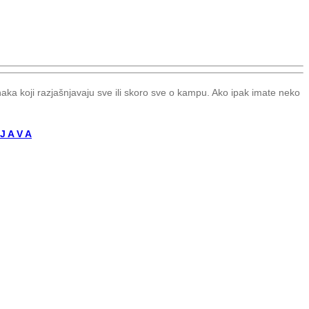
naka koji razjašnjavaju sve ili skoro sve o kampu. Ako ipak imate neko
 J A V A