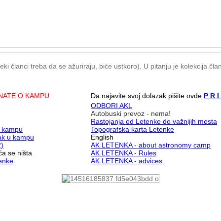
članci treba da se ažuriraju, biće ustkoro). U pitanju je kolekcija čla
ZNATE O KAMPU
Da najavite svoj dolazak pišite ovde
P R I
ODBORI AKL
Autobuski prevoz - nema!
Rastojanja od Letenke do važnijih mesta
u kampu
Topografska karta Letenke
vak u kampu
English
2)
AK LETENKA - about astronomy camp
ća se ništa
AK LETENKA - Rules
enke
AK LETENKA - advices