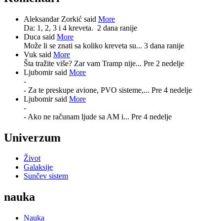
Aleksandar Zorkić said
More
Da: 1, 2, 3 i 4 kreveta.
2 dana ranije
Duca said
More
Može li se znati sa koliko kreveta su...
3 dana ranije
Vuk said
More
Šta tražite više? Zar vam Tramp nije...
Pre 2 nedelje
Ljubomir said
More
-
- Za te preskupe avione, PVO sisteme,...
Pre 4 nedelje
Ljubomir said
More
-
- Ako ne računam ljude sa AM i...
Pre 4 nedelje
Univerzum
Život
Galaksije
Sunčev sistem
nauka
Nauka