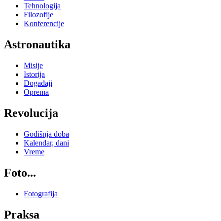
Tehnologija
Filozofije
Konferencije
Astronautika
Misije
Istorija
Događaji
Oprema
Revolucija
Godišnja doba
Kalendar, dani
Vreme
Foto...
Fotografija
Praksa