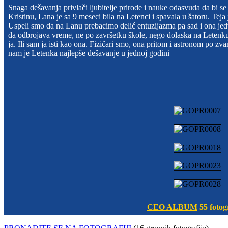
Snaga dešavanja privlači ljubitelje prirode i nauke odasvuda da bi s
Kristinu, Lana je sa 9 meseci bila na Letenci i spavala u šatoru. Teja
Uspeli smo da na Lanu prebacimo delić entuzijazma pa sad i ona jedv
da odbrojava vreme, ne po završetku škole, nego dolaska na Letenku.
ja. Ili sam ja isti kao ona. Fizičari smo, ona pritom i astronom po zv
nam je Letenka najlepše dešavanje u jednoj godini
CEO ALBUM
55 fotogr