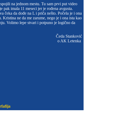
e spojili na jednom mestu. Tu sam prvi put video
 je pak imala 11 meseci jer je rođena avgusta.
a čeka da dođe na L i priča nešto. Počela je i ona
 Kristina ne da me zarume, nego je i ona ista kao
anju. Volimo lepe stvari i potpuno je logično da
Čeda Stanković
o AK Letenka
fafija