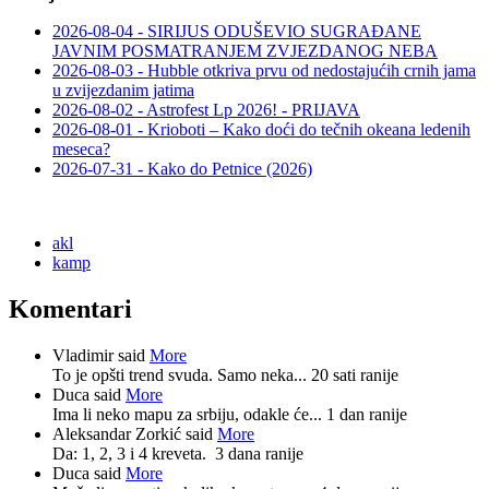
2026-08-04 - SIRIJUS ODUŠEVIO SUGRAĐANE
JAVNIM POSMATRANJEM ZVJEZDANOG NEBA
2026-08-03 - Hubble otkriva prvu od nedostajućih crnih jama
u zvijezdanim jatima
2026-08-02 - Astrofest Lp 2026! - PRIJAVA
2026-08-01 - Krioboti – Kako doći do tečnih okeana ledenih
meseca?
2026-07-31 - Kako do Petnice (2026)
akl
kamp
Komentari
Vladimir said
More
To je opšti trend svuda. Samo neka...
20 sati ranije
Duca said
More
Ima li neko mapu za srbiju, odakle će...
1 dan ranije
Aleksandar Zorkić said
More
Da: 1, 2, 3 i 4 kreveta.
3 dana ranije
Duca said
More