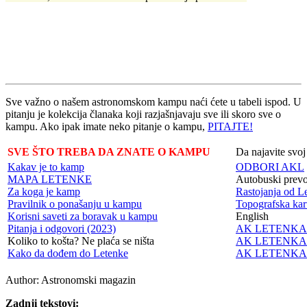
Sve važno o našem astronomskom kampu naći ćete u tabeli ispod. U
pitanju je kolekcija članaka koji razjašnjavaju sve ili skoro sve o
kampu. Ako ipak imate neko pitanje o kampu,
PITAJTE!
SVE ŠTO TREBA DA ZNATE O KAMPU
Da najavite svoj
Kakav je to kamp
ODBORI AKL
MAPA LETENKE
Autobuski prevo
Za koga je kamp
Rastojanja od L
Pravilnik o ponašanju u kampu
Topografska kar
Korisni saveti za boravak u kampu
English
Pitanja i odgovori (2023)
AK LETENKA - 
Koliko to košta? Ne plaća se ništa
AK LETENKA -
Kako da dođem do Letenke
AK LETENKA -
Author:
Astronomski magazin
Zadnji tekstovi: