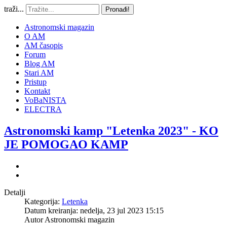
traži...
Pronađi!
Astronomski magazin
O AM
AM časopis
Forum
Blog AM
Stari AM
Pristup
Kontakt
VoBaNISTA
ELECTRA
Astronomski kamp "Letenka 2023" - KO
JE POMOGAO KAMP
Detalji
Kategorija:
Letenka
Datum kreiranja: nedelja, 23 jul 2023 15:15
Autor
Astronomski magazin