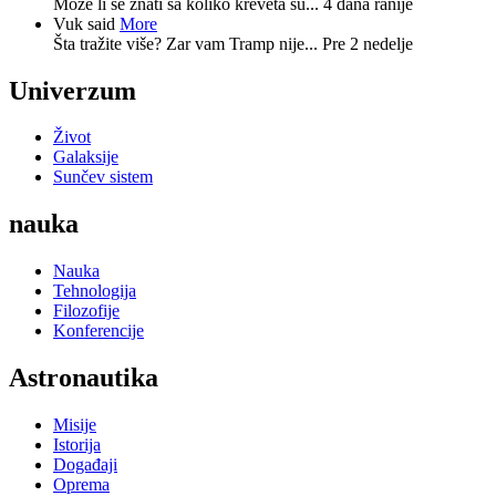
Može li se znati sa koliko kreveta su...
4 dana ranije
Vuk said
More
Šta tražite više? Zar vam Tramp nije...
Pre 2 nedelje
Univerzum
Život
Galaksije
Sunčev sistem
nauka
Nauka
Tehnologija
Filozofije
Konferencije
Astronautika
Misije
Istorija
Događaji
Oprema