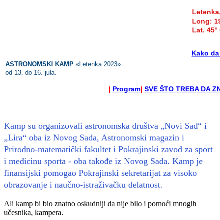
Letenka
Long: 1
Lat. 45°
Kako da
ASTRONOMSKI KAMP
«Letenka 2023»
od 13. do 16. jula.
|
Program
|
SVE ŠTO TREBA DA Z
Kamp su organizovali astronomska društva „Novi Sad“ i
„Lira“ oba iz Novog Sada, Astronomski magazin i
Prirodno-matematički fakultet i Pokrajinski zavod za sport
i medicinu sporta - oba takođe iz Novog Sada. Kamp je
finansijski pomogao Pokrajinski sekretarijat za visoko
obrazovanje i naučno-istraživačku delatnost.
Ali kamp bi bio znatno oskudniji da nije bilo i pomoći mnogih
učesnika, kampera.