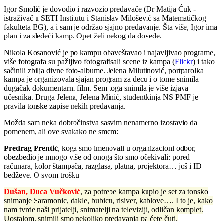
Igor Smolić
je dovodio i razvozio predavače (Dr Matija Ćuk -
istraživač u SETI Institutu i Stanislav Milošević sa Matematičkog
fakulteta BG), a i sam je održao sjajno predavanje. Šta više, Igor ima
plan i za sledeći kamp. Opet želi nekog da dovede.
Nikola Kosanović
je po kampu obaveštavao i najavljivao programe,
više fotografa
su pažljivo fotografisali scene iz kampa (
Flickr
) i tako
sačinili zbilja divne foto-albume.
Jelena Milutinović, portparolka
kampa
je organizovala sjajan program za decu i o tome snimila
dugačak dokumentarni film. Sem toga snimila je više izjava
učesnika. Druga Jelena,
Jelena Minić
, studentkinja NS PMF je
pravila tonske zapise nekih predavanja.
Možda sam neka dobročinstva sasvim nenamerno izostavio da
pomenem, ali ove svakako ne smem:
Predrag Prentić
, koga smo imenovali u organizacioni odbor,
obezbedio je mnogo više od onoga što smo očekivali: pored
računara, kolor štampača, razglasa, platna, projektora… još i ID
bedževe. O svom trošku
Dušan, Duca Vučković
, za potrebe kampa kupio je set za tonsko
snimanje Saramonic, dakle, bubicu, risiver, kablove…. I to je, kako
nam tvrde naši prijatelji, snimatelji na televiziji, odličan komplet.
Uostalom, snimili smo nekoliko predavanja pa ćete čuti.