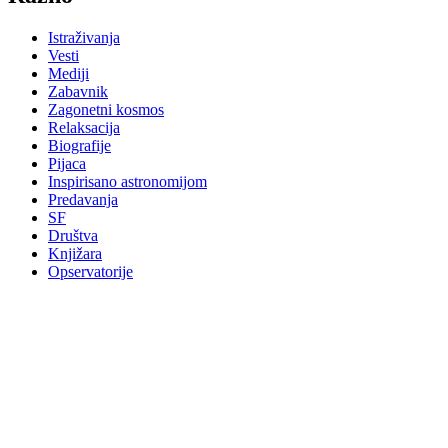
Istraživanja
Vesti
Mediji
Zabavnik
Zagonetni kosmos
Relaksacija
Biografije
Pijaca
Inspirisano astronomijom
Predavanja
SF
Društva
Knjižara
Opservatorije