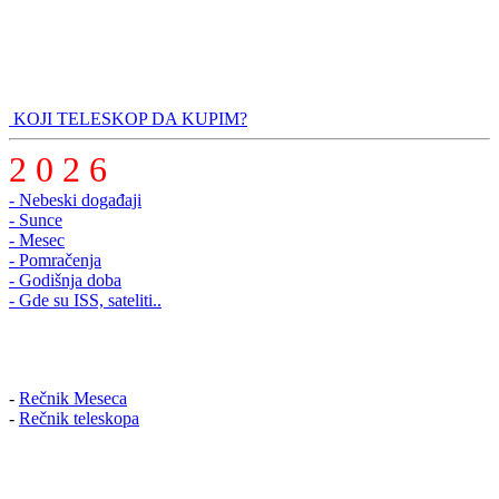
KOJI TELESKOP DA KUPIM?
2 0 2 6
- Nebeski događaji
- Sunce
- Mesec
- Pomračenja
- Godišnja doba
- Gde su ISS, sateliti..
-
Rečnik Meseca
-
Rečnik teleskopa