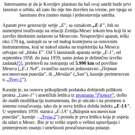
Interesantno je da je Koroljev planirao da baš ovaj satelit bude prvi
lansiran u orbitu, ali zato što nije bio dovršen na vreme, pre njega su
lansirana dva znatno manja i jednostavnija satelita.
Aparati prve generacije serije „
E
", sa oznakom
„E-1"
, bili su
namenjeni israživanju na relaciji Zemlja-Mesec tokom leta koji bi se
završio direktnim sudarom sa Mesecom. Neupravljivi aparati, teški
oko 170 kg, sastojali su se od malog kontejnera sa osnovnim
instrumentima, koji se nakod ulaska na trajektoriju ka Mesecu
odvajao od „
bloka E
". Od 5 lansiranih aparata serije „
E-1
", od
septembra 1958. do juna 1959, samo jedan je delimično izvršio
zadatak
[5]
, preletevši na rastojanju od
5.990 km
od površine
Meseca [„
Е-1 №4
", zvanično nazivan jednostavno „
Перва
я
к
осмическая ракета
", ili „
Мечта
" („San"), kasnije preimenovan
u „
Луну-1
"].
Kasnije je, na osnovu prikupljenih podataka dobijenih prilikom
proleta „
Lune-1
" i ametičkih letilica iz
programa "
Pioneer
"
, došlo
do malih modifikacija instrumenata, što je uticalo i na promenu u
sistemu označavanja, tako da je nova letilica dobila indeks
„E-1A"
.
U septembru 1959. stanica „
E-1A
" („
Вторая
космическая
ракета
"
,
kasnije - „
Луна-2
") postala је prva letilica koja je uspela
da udari u Mesec. Bio je to veliki uspeh u veštini upravljanja i
primenjenom znanju i umešnosti proračunavanja putanje.