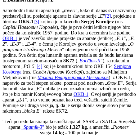
Samohodni lunarni aparati (ili „
roveri
", kako ih danas svi nazivamo)
predstavljali su poslednje aparate iz slavne serije „
E
"
[2]
, projektne u
biroima
ОКБ-1
[3]
kojima je rukovodio
Sergej Koroljev
(rus.
Сергей Павлович Королёв
), čije je prve četiri letilice njegov biro
počeo da konstruiše 1957. godine. Do kraja decembra iste godine,
OKB-1
je već završio idejne projekte za aparate (letilice) „
E-1
", „
E-
2
", „
E-3
" i „
E-4
", o čemu je Koroljev govorio u svom izveštaju „
O
programu istraživanja Meseca
" objavljenom već početkom 1958.
godine. Sva četiri tipa lunarnih aparata trebala su da budu lansirana
trostepenom raketom-nosačem
8K72
(„
Восток-Л
"), sa raketnim
motorom „
PO-5
"
[4]
koji je konstrukcioni biro ОКБ-154
Semjona
Kosberga
(rus.
Семён Ариевич Косберг
), zajedno sa Mihajlom
Meljnikovim (rus.
Михаил Владимирови
ч Мельников
) iz OKB-1,
napravio za treći stepen rakete, poznat pod nazivom „
блок Е
". Serija
lunarnih stanica „
E
" dobila je ovu oznaku prema azbučnom redu,
što je bio manir Koroljevovog biroa
OKB-1
. Ovoj seriji je prethodio
aparat „
Д
-
1
", u to vreme poznat kao treći veštački satelit Zemlje.
Pominje se i druga verzija, tj. da je serija dobila svoje slovo prema
raketnom „
bloku E
" rakete 8K72.
Treći po redu lansiranja kosmički aparati SSSR-a i SAD-a. Sovjetski
aparat
"
Sputnik-3
"
bio je težak
1.327 kg
, a američki „
Pioneer
"
svega
14 kg
- 100 puta manje.