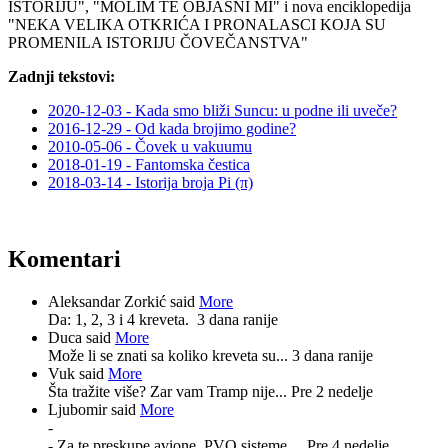
ISTORIJU", "MOLIM TE OBJASNI MI" i nova enciklopedija
"NEKA VELIKA OTKRIĆA I PRONALASCI KOJA SU
PROMENILA ISTORIJU ČOVEČANSTVA"
Zadnji tekstovi:
2020-12-03 - Kada smo bliži Suncu: u podne ili uveče?
2016-12-29 - Od kada brojimo godine?
2010-05-06 - Čovek u vakuumu
2018-01-19 - Fantomska čestica
2018-03-14 - Istorija broja Pi (π)
Komentari
Aleksandar Zorkić said
More
Da: 1, 2, 3 i 4 kreveta.
3 dana ranije
Duca said
More
Može li se znati sa koliko kreveta su...
3 dana ranije
Vuk said
More
Šta tražite više? Zar vam Tramp nije...
Pre 2 nedelje
Ljubomir said
More
-
- Za te preskupe avione, PVO sisteme,...
Pre 4 nedelje