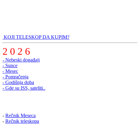
KOJI TELESKOP DA KUPIM?
2 0 2 6
- Nebeski događaji
- Sunce
- Mesec
- Pomračenja
- Godišnja doba
- Gde su ISS, sateliti..
-
Rečnik Meseca
-
Rečnik teleskopa