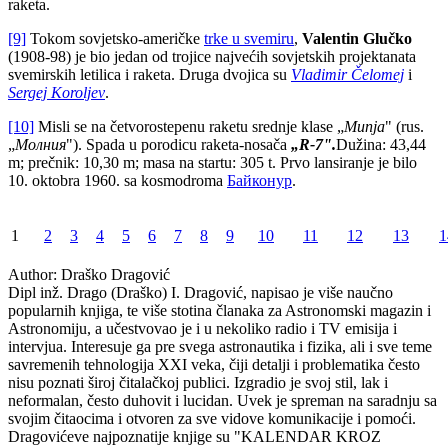
raketa.
[9]
Tokom sovjetsko-američke
trke u svemiru
,
Valentin Glučko
(1908-98) je bio jedan od trojice najvećih sovjetskih projektanata
svemirskih letilica i raketa. Druga dvojica su
Vladimir Čelomej
i
Sergej Koroljev
.
[10]
Misli se na četvorostepenu raketu srednje klase „
Munja
" (rus.
„
Молния
"). Spada u porodicu raketa-nosača
„R-7".
Dužina: 43,44
m; prečnik: 10,30 m; masa na startu: 305 t. Prvo lansiranje je bilo
10. oktobra 1960. sa kosmodroma
Байконур
.
1
2
3
4
5
6
7
8
9
10
11
12
13
1
Author:
Draško Dragović
Dipl inž. Drago (Draško) I. Dragović, napisao je više naučno
popularnih knjiga, te više stotina članaka za Astronomski magazin i
Astronomiju, a učestvovao je i u nekoliko radio i TV emisija i
intervjua. Interesuje ga pre svega astronautika i fizika, ali i sve teme
savremenih tehnologija XXI veka, čiji detalji i problematika često
nisu poznati široj čitalačkoj publici. Izgradio je svoj stil, lak i
neformalan, često duhovit i lucidan. Uvek je spreman na saradnju sa
svojim čitaocima i otvoren za sve vidove komunikacije i pomoći.
Dragovićeve najpoznatije knjige su "KALENDAR KROZ