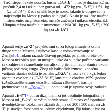
Treći stepen rakete-nosača, buster
„
blok E
"
, imao je dužinu 5,2 m,
prečnik 2,4 m i težinu bez goriva od 1.472 kg (za „
E-1
") i 1.511 kg
(za „
E-1A
"). Kao i sateliti koje je nosio, takođe je dospevao na
trajektoriju ka Mesec (i padao na njega!). Nosio je različite naučne
instrumente: magnetometar, merače zračenja i mikrometeorita, itd.
Ukupna težina naučnih instrumenata je bila 361 kg (za „
E-1
") i 390
kg (za „
E-1A
")
Aparati serije
„Е
-
2"
projektovani su za fotografisanje iz orbite
druge strane Meseca, i njihovo kasnije radio-emitovanje na
Zemlju
[6]
. Tokom razrade čitavog projekta, parametri orbite oko
Meseca nekoliko puta su menjani, tako da su neke početne varijante
čak zahtevale razmeštanje zemaljskih prijemnih radio-stanica okolo
južnog polarnog kruga. Zbog tih balističkih izmena, konačna
varijanta stanice dobila je oznaku
„E-2A"
(masa 278,5 kg). Jedan
aparat iz ove serije („
Е-2А № 1
") lansiran je oktobra 1959. godine
(„
Автоматическая межпланетная станция
", kasnije
preimenovana u „
Луну-3
"), i u potpunosti je ispunio svoje zadatke.
Aparati
„E-3"
[7]
bili su dizajnirani za još detaljnije fotografisanje
Meseca od „
E-2A
", naročito bočnih strana. Umesto već isprobane
dvoobjektivne fotokamere žižinih daljina od 200 i 500 mm, na „
E-
3
" je stavljen fotoaparat sa jednim objektivom, čiji fokus je bio na