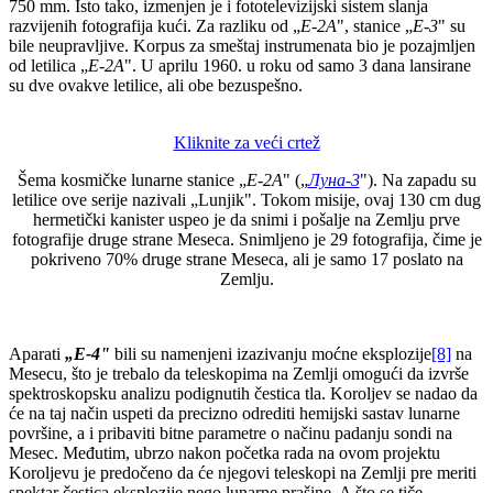
750 mm. Isto tako, izmenjen je i fototelevizijski sistem slanja
razvijenih fotografija kući. Za razliku od „
E-2A
", stanice „
E-3
" su
bile neupravljive. Korpus za smeštaj instrumenata bio je pozajmljen
od letilica „
E-2A
". U aprilu 1960. u roku od samo 3 dana lansirane
su dve ovakve letilice, ali obe bezuspešno.
Kliknite za veći crtež
Šema kosmičke lunarne stanice „
E-2A
" („
Луна-3
"). Na zapadu su
letilice ove serije nazivali „Lunjik". Tokom misije, ovaj 130 cm dug
hermetički kanister uspeo je da snimi i pošalje na Zemlju prve
fotografije druge strane Meseca. Snimljeno je 29 fotografija, čime je
pokriveno 70% druge strane Meseca, ali je samo 17 poslato na
Zemlju.
Aparati
„
E
-4"
bili su namenjeni izazivanju moćne eksplozije
[8]
na
Mesecu, što je trebalo da teleskopima na Zemlji omogući da izvrše
spektroskopsku analizu podignutih čestica tla. Koroljev se nadao da
će na taj način uspeti da precizno odrediti hemijski sastav lunarne
površine, a i pribaviti bitne parametre o načinu padanju sondi na
Mesec. Međutim, ubrzo nakon početka rada na ovom projektu
Koroljevu je predočeno da će njegovi teleskopi na Zemlji pre meriti
spektar čestica eksplozije nego lunarne prašine. A što se tiče