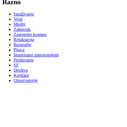
Razno
Istraživanja
Vesti
Mediji
Zabavnik
Zagonetni kosmos
Relaksacija
Biografije
Pijaca
Inspirisano astronomijom
Predavanja
SF
Društva
Knjižara
Opservatorije