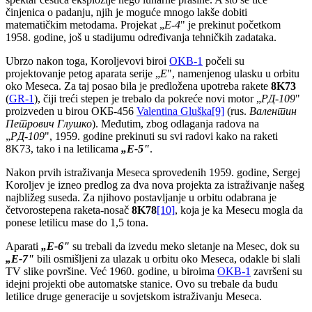
činjenica o padanju, njih je moguće mnogo lakše dobiti
matematičkim metodama. Projekat „
E
-4
" je prekinut početkom
1958. godine, još u stadijumu određivanja tehničkih zadataka.
Ubrzo nakon toga, Koroljevovi biroi
OKB-1
počeli su
projektovanje petog aparata serije „
E
", namenjenog ulasku u orbitu
oko Meseca. Za taj posao bila je predložena upotreba rakete
8
K
73
(
GR-1
), čiji treći stepen je trebalo da pokreće novi motor „
РД-109
"
proizveden u birou ОКБ-456
Valentina Gluška
[9]
(rus.
Валентин
Петрович Глушко
). Međutim, zbog odlaganja radova na
„
РД-109
", 1959. godine prekinuti su svi radovi kako na raketi
8K73, tako i na letilicama
„
E
-5"
.
Nakon prvih istraživanja Meseca sprovedenih 1959. godine, Sergej
Koroljev je izneo predlog za dva nova projekta za istraživanje našeg
najbližeg suseda. Za njihovo postavljanje u orbitu odabrana je
četvorostepena raketa-nosač
8
K
78
[10]
, koja je ka Mesecu mogla da
ponese letilicu mase do 1,5 tona.
Aparati
„
E
-6"
su trebali da izvedu meko sletanje na Mesec, dok su
„
E
-7"
bili osmišljeni za ulazak u orbitu oko Meseca, odakle bi slali
TV slike površine. Već 1960. godine, u biroima
OKB-1
završeni su
idejni projekti obe automatske stanice. Ovo su trebale da budu
letilice druge generacije u sovjetskom istraživanju Meseca.