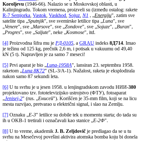
Koroljevu
(1946-66). Nalazio se u Moskovskoj oblasti, u
Kalinjingradu. Tokom vremena, proizveli su (između ostalog: rakete
R-7 Semjorka
,
Vastok
,
Vaskhod
,
Sojuz
,
N1
, „
Energiju
", zatim sve
satelite tipa „
Sputnjik
", sve svemirske letilice tipa „
Luna
", sve
„
Venere
", sve „
Marsove
", sve „
Zondove
", sve „
Sojuze
", „
Buran
",
„
Progres
", sve „
Saljute
", neke „
Kosmose
", itd.
[4]
Proizvodna šifra mu je
РД-0105
, а
GRAU
indeks
8
Д714
. Imao
je težinu od 125 kg, prečnik 2,6 m, i potisak u vakuumu od 49,40
kN (5 t). Napravljen je za samo 7 meseci!
[5]
Prvi aparat je bio „
Luna-1958A
", lansiran 23. septembra 1958.
raketom „
Luna 8K72
" (SL-3/A-1). Nažalost, raketa je eksplodirala
nakon samo 87 sekundi leta.
[6]
U tu svrhu je u jesen 1958. u lenjingradskom zavodu НИИ
-380
projektovano tzv. fototelevizijsko ustrojstvo (ФТУ), fotoaparat
„
Jenisej-2
" (rus. „
Енисей
"). Korišćen je 35-mm film, koji se na licu
mesta razvijao, pretvarao u električni signal, i slao na Zemlju.
[7]
Oznaku „
E-3
" letilice su dobile tek u momentu starta; do tada su
ih u OKB-1 tretirali i označavali kao stanice „
E-2
Ф
".
[8]
U to vreme, akademik
J. B. Zeljdovič
je predlagao da se u tu
svrhu na Mesečevoj površini aktivira atomska bomba koju bi donela