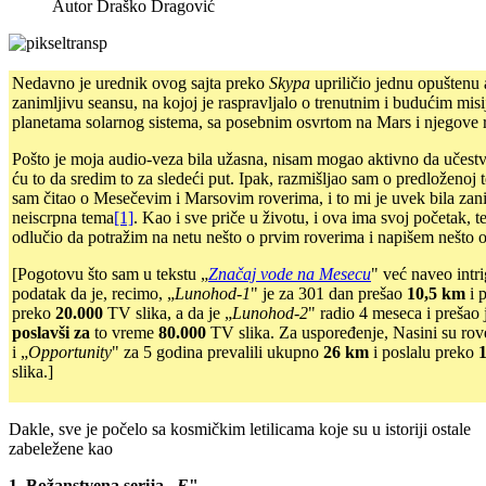
Autor
Draško Dragović
Nedavno je urednik ovog sajta preko
Skypa
upriličio jednu opuštenu a
zanimljivu seansu, na kojoj je raspravljalo o trenutnim i budućim mis
planetama solarnog sistema, sa posebnim osvrtom na Mars i njegove 
Pošto je moja audio-veza bila užasna, nisam mogao aktivno da učestv
ću to da sredim to za sledeći put. Ipak, razmišljao sam o predloženoj 
sam čitao o Mesečevim i Marsovim roverima, i to mi je uvek bila zani
neiscrpna tema
[1]
. Kao i sve priče u životu, i ova ima svoj početak, t
odlučio da potražim na netu nešto o prvim roverima i napišem nešto o
[Pogotovu što sam u tekstu „
Značaj vode na Mesecu
" već naveo intr
podatak da je, recimo, „
Lunohod-1
" je za 301 dan prešao
10,5 km
i 
preko
20.000
TV slika, a da je „
Lunohod-2
" radio 4 meseca i prešao
poslavši za
to vreme
80.000
TV slika. Za uspoređenje, Nasini su rove
i „
Opportunity
" za 5 godina prevalili ukupno
26 km
i poslalu preko
slika.]
Dakle, sve je počelo sa kosmičkim letilicama koje su u istoriji ostale
zabeležene kao
1.
Božanstvena serija „
E
"