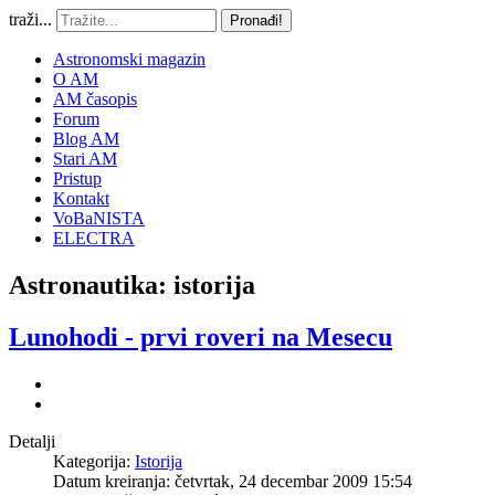
traži...
Pronađi!
Astronomski magazin
O AM
AM časopis
Forum
Blog AM
Stari AM
Pristup
Kontakt
VoBaNISTA
ELECTRA
Astronautika: istorija
Lunohodi - prvi roveri na Mesecu
Detalji
Kategorija:
Istorija
Datum kreiranja: četvrtak, 24 decembar 2009 15:54