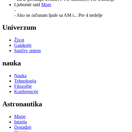
Ljubomir said
More
-
- Ako ne računam ljude sa AM i...
Pre 4 nedelje
Univerzum
Život
Galaksije
Sunčev sistem
nauka
Nauka
Tehnologija
Filozofije
Konferencije
Astronautika
Misije
Istorija
Događaji