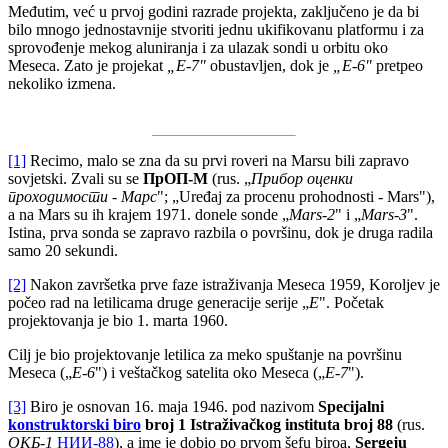
Međutim, već u prvoj godini razrade projekta, zaključeno je da bi
bilo mnogo jednostavnije stvoriti jednu ukifikovanu platformu i za
sprovođenje mekog aluniranja i za ulazak sondi u orbitu oko
Meseca. Zato je projekat
„E-7"
obustavljen, dok je
„E-6"
pretpeo
nekoliko izmena.
[1]
Recimo, malo se zna da su prvi roveri na Marsu bili zapravo
sovjetski. Zvali su se
ПрОП-М
(rus. „
Прибор оценки
проходимости
- Марс
"; „Uređaj za procenu prohodnosti - Mars"),
a na Mars su ih krajem 1971. donele sonde „
Mars-2
" i „
Mars-3
".
Istina, prva sonda se zapravo razbila o površinu, dok je druga radila
samo 20 sekundi.
[2]
Nakon završetka prve faze istraživanja Meseca 1959, Koroljev je
počeo rad na letilicama druge generacije serije „
E
". Početak
projektovanja je bio 1. marta 1960.
Cilj je bio projektovanje letilica za meko spuštanje na površinu
Meseca („
E-6
") i veštačkog satelita oko Meseca („
E-7
").
[3]
Biro je osnovan 16. maja 1946. pod nazivom
Specijalni
konstruktorski biro
broj 1 Istraživačkog instituta broj 88
(rus.
ОКБ-1
НИИ-88
), а ime je dobio po prvom šefu biroa,
Sergeju