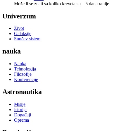
Može li se znati sa koliko kreveta su...
5 dana ranije
Univerzum
Život
Galaksije
Sunčev sistem
nauka
Nauka
Tehnologija
Filozofije
Konferencije
Astronautika
Misije
Istorija
Događaji
Oprema