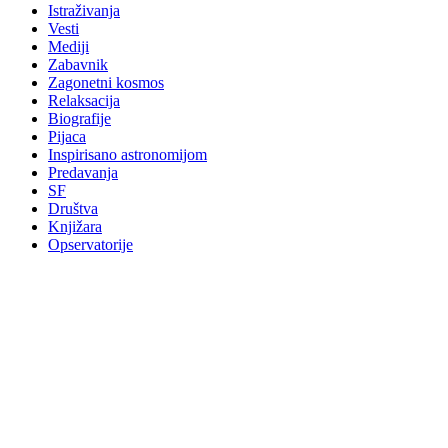
Istraživanja
Vesti
Mediji
Zabavnik
Zagonetni kosmos
Relaksacija
Biografije
Pijaca
Inspirisano astronomijom
Predavanja
SF
Društva
Knjižara
Opservatorije