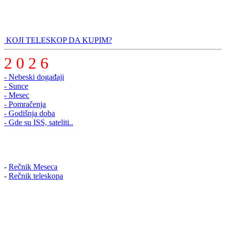
KOJI TELESKOP DA KUPIM?
2 0 2 6
- Nebeski događaji
- Sunce
- Mesec
- Pomračenja
- Godišnja doba
- Gde su ISS, sateliti..
-
Rečnik Meseca
-
Rečnik teleskopa