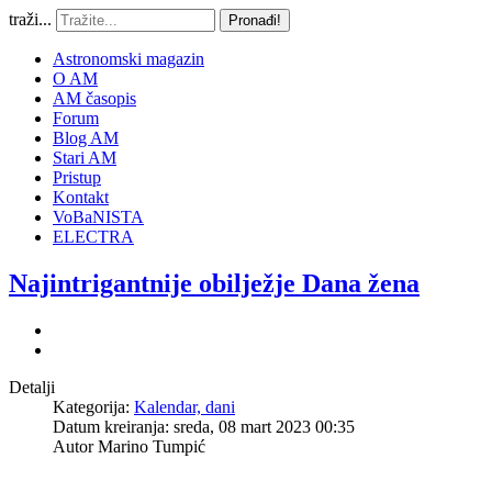
traži...
Pronađi!
Astronomski magazin
O AM
AM časopis
Forum
Blog AM
Stari AM
Pristup
Kontakt
VoBaNISTA
ELECTRA
Najintrigantnije obilježje Dana žena
Detalji
Kategorija:
Kalendar, dani
Datum kreiranja: sreda, 08 mart 2023 00:35
Autor
Marino Tumpić