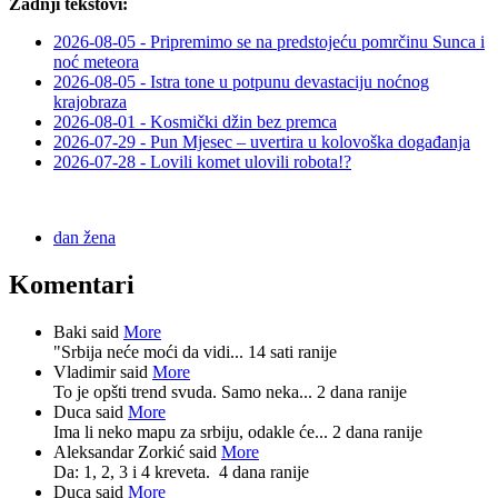
Zadnji tekstovi:
2026-08-05 - Pripremimo se na predstojeću pomrčinu Sunca i
noć meteora
2026-08-05 - Istra tone u potpunu devastaciju noćnog
krajobraza
2026-08-01 - Kosmički džin bez premca
2026-07-29 - Pun Mjesec – uvertira u kolovoška događanja
2026-07-28 - Lovili komet ulovili robota!?
dan žena
Komentari
Baki said
More
"Srbija neće moći da vidi...
14 sati ranije
Vladimir said
More
To je opšti trend svuda. Samo neka...
2 dana ranije
Duca said
More
Ima li neko mapu za srbiju, odakle će...
2 dana ranije
Aleksandar Zorkić said
More
Da: 1, 2, 3 i 4 kreveta.
4 dana ranije
Duca said
More