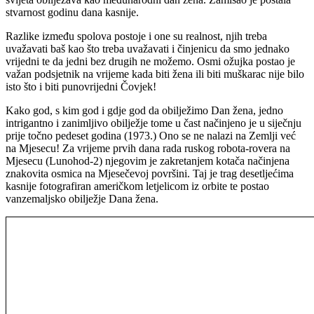
stvarnost godinu dana kasnije.
Razlike između spolova postoje i one su realnost, njih treba
uvažavati baš kao što treba uvažavati i činjenicu da smo jednako
vrijedni te da jedni bez drugih ne možemo. Osmi ožujka postao je
važan podsjetnik na vrijeme kada biti žena ili biti muškarac nije bilo
isto što i biti punovrijedni Čovjek!
Kako god, s kim god i gdje god da obilježimo Dan žena, jedno
intrigantno i zanimljivo obilježje tome u čast načinjeno je u siječnju
prije točno pedeset godina (1973.) Ono se ne nalazi na Zemlji već
na Mjesecu! Za vrijeme prvih dana rada ruskog robota-rovera na
Mjesecu (Lunohod-2) njegovim je zakretanjem kotača načinjena
znakovita osmica na Mjesečevoj površini. Taj je trag desetljećima
kasnije fotografiran američkom letjelicom iz orbite te postao
vanzemaljsko obilježje Dana žena.