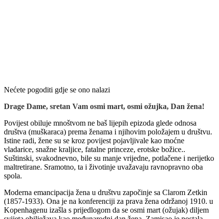
Nećete pogoditi gdje se ono nalazi
Drage Dame, sretan Vam osmi mart, osmi ožujka, Dan žena!
Povijest obiluje mnoštvom ne baš lijepih epizoda glede odnosa
društva (muškaraca) prema ženama i njihovim položajem u društvu.
Istine radi, žene su se kroz povijest pojavljivale kao moćne
vladarice, snažne kraljice, fatalne princeze, erotske božice..
Suštinski, svakodnevno, bile su manje vrijedne, potlačene i nerijetko
maltretirane. Sramotno, ta i životinje uvažavaju ravnopravno oba
spola.
Moderna emancipacija žena u društvu započinje sa Clarom Zetkin
(1857-1933). Ona je na konferenciji za prava žena održanoj 1910. u
Kopenhagenu izašla s prijedlogom da se osmi mart (ožujak) diljem
svijeta obilježava kao međunarodni dan žena. Zamisao je postala