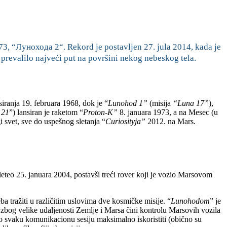
973, “Лунохода 2“. Rekord je postavljen 27. jula 2014, kada je
prevalilo najveći put na površini nekog nebeskog tela.
iranja 19. februara 1968, dok je “
Lunohod 1”
(misija
“Luna 17”
),
 21
”) lansiran je raketom “
Proton-K”
8. januara 1973, a na Mesec (u
ugi svet, sve do uspešnog sletanja “
Curiosityja”
2012. na Mars.
sleteo 25. januara 2004, postavši treći rover koji je vozio Marsovom
a tražiti u različitim uslovima dve kosmičke misije. “
Lunohodom
” je
zbog velike udaljenosti Zemlje i Marsa čini kontrolu Marsovih vozila
o svaku komunikacionu sesiju maksimalno iskoristiti (obično su