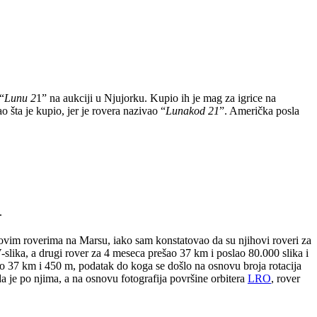
 “
Lunu 2
1” na aukciji u Njujorku. Kupio ih je mag za igrice na
ao šta je kupio, jer je rovera nazivao “
Lunakod 21
”. Američka posla
.
jihovim roverima na Marsu, iako sam konstatovao da su njihovi roveri za
slika, a drugi rover za 4 meseca prešao 37 km i poslao 80.000 slika i
o 37 km i 450 m, podatak do koga se došlo na osnovu broja rotacija
 je po njima, a na osnovu fotografija površine orbitera
LRO
, rover