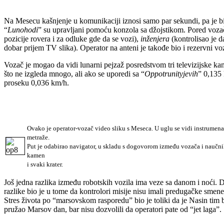
Na Mesecu kašnjenje u komunikaciji iznosi samo par sekundi, pa je b
“
Lunohodi
” su upravljani pomoću konzola sa džojstikom. Pored vozač
pozicije rovera i za odluke gde da se vozi),
inženjera
(kontrolisao je d
dobar prijem TV slika). Operator na anteni je takođe bio i rezervni vo
Vozač je mogao da vidi lunarni pejzaž posredstvom tri televizijske k
što ne izgleda mnogo, ali ako se uporedi sa “
Oppotrunityjevih
” 0,135 
proseku 0,036 km/h.
Ovako je operator-vozač video sliku s Meseca. U uglu se vidi instrumen
metraže.
Put je odabirao navigator, u skladu s dogovorom između vozača i naučnik
kamen
i svaki krater.
Još jedna razlika između robotskih vozila ima veze sa danom i noći. D
razlike bio je u tome da kontrolori misije nisu imali predugačke smen
Stres života po “marsovskom rasporedu” bio je toliki da je Nasin tim 
pružao Marsov dan, bar nisu dozvolili da operatori pate od “jet laga”.