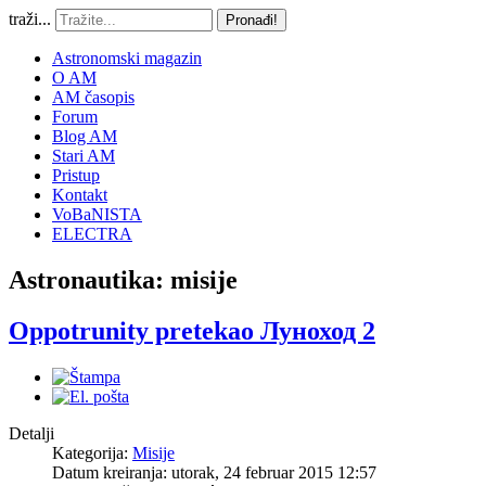
traži...
Pronađi!
Astronomski magazin
O AM
AM časopis
Forum
Blog AM
Stari AM
Pristup
Kontakt
VoBaNISTA
ELECTRA
Astronautika: misije
Oppotrunity pretekao Луноход 2
Detalji
Kategorija:
Misije
Datum kreiranja: utorak, 24 februar 2015 12:57