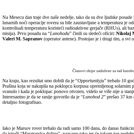
Na Mesecu dan traje dve naše nedelje, tako da su dve ljudske posade l
lunarnih noći operacije rovera su bile zaustavljane a temperatura je 
kontrolisali temperaturu koristeći radioaktivne grejače (RHUs), ali b
misija). Prvu posadu na “
Lunohodu
” činili su sledeći oficiri:
Nikolaj
Valeri M. Sapranov
(operator antene). Postojao je i drugi tim, a svi on
Članovi ekipe zadužene za rad luno
Na kraju, kao rezultat smo dobili da je “
Opportunityju
” trebalo 10 go
Prašina koja se nakupila na poklopcu korpusa opremljenog solarnim pan
svanulo i kada je poklopac ponovo otvoren, videlo se više nije u stan
Interesantno je da se ranije govorilo da je “
Lunohod 2
” prešao 37 km 
detaljno fotografisao.
Iako je Marsov rover trebalo da radi samo 100 dana, do danas funkci
da istraži “Maratonsku dolinu”, nazvanu tako jer će tokom tog poduhv