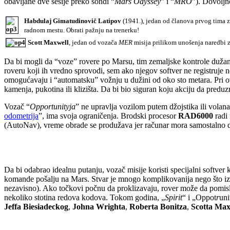
obavljane dve sesije preko sondi “
Mars Odyssey
” i “
MRO
”). Dovoljn
Habdulaj Gimatudinovič Latipov
(1941.), jedan od članova prvog tima 
radnom mestu. Obrati pažnju na trenerku!
Scott Maxwell
, jedan od vozača
MER
misija prilikom unošenja naredbi z
Da bi mogli da “voze” rovere po Marsu, tim zemaljske kontrole dužan je
roveru koji ih vredno sprovodi, sem ako njegov softver ne registruje
omogućavaju i “automatsku” vožnju u dužini od oko sto metara. Pri ov
kamenja, pukotina ili klizišta. Da bi bio siguran koju akciju da predu
Vozač “
Opportunityja
” ne upravlja vozilom putem džojstika ili volan
odometrija
”, ima svoja ograničenja. Brodski procesor
RAD6000
radi 
(AutoNav), vreme obrade se produžava jer računar mora samostalno da 
Da bi odabrao idealnu putanju, vozač misije koristi specijalni softver 
komande pošalju na Mars. Stvar je mnogo komplikovanija nego što iz
nezavisno). Ako točkovi počnu da proklizavaju, rover može da pomisli 
nekoliko stotina redova kodova. Tokom godina, „
Spirit
“ i „Oppot
r
uni
Jeffa Biesiadeckog
,
Johna Wrighta
,
Roberta Bonitza
,
Scotta Ma