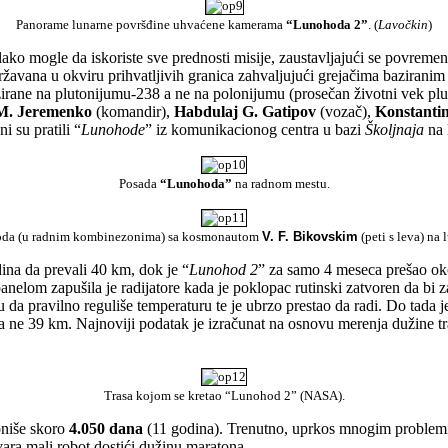
Panorame lunarne površđine uhvaćene kamerama
“Lunohoda 2”
. (
Lavočkin
)
ako mogle da iskoriste sve prednosti misije, zaustavljajući se povremen
održavana u okviru prihvatljivih granica zahvaljujući grejačima baziran
azirane na plutonijumu-238 a ne na polonijumu (prosečan životni vek plu
 M. Jeremenko
(komandir),
Habdulaj
G. Gatipov
(vozač),
Konstantin
i su pratili “
Lunohode
” iz komunikacionog centra u bazi
Školjnaja
na 
Posada
“Lunohoda”
na radnom mestu.
hoda (u radnim kombinezonima) sa kosmonautom
V. F. Bikovskim
(peti s leva) n
dina da prevali 40 km, dok je “
Lunohod 2
” za samo 4 meseca prešao o
elom zapušila je radijatore kada je poklopac rutinski zatvoren da bi za
ju da pravilno reguliše temperaturu te je ubrzo prestao da radi. Do tada
a ne 39 km. Najnoviji podatak je izračunat na osnovu merenja dužine t
Trasa kojom se kretao “Lunohod 2” (NASA).
oniše skoro
4.050 dana
(11 godina). Trenutno, uprkos mnogim problem
ara mali robot dostići dužinu maratona.