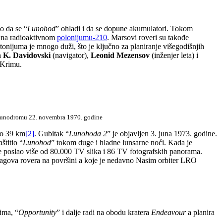
o da se “
Lunohod
” ohladi i da se dopune akumulatori. Tokom
im na radioaktivnom
polonijumu-210
. Marsovi roveri su takođe
tonijuma je mnogo duži, što je ključno za planiranje višegodišnjih
 K. Davidovski
(navigator),
Leonid Mezensov
(inženjer leta) i
Krimu.
a lunodromu 22. novembra 1970. godine
ko 39 km
[2]
. Gubitak “
Lunohoda 2
” je objavljen 3. juna 1973. godine.
štitio “
Lunohod
” tokom duge i hladne lunsarne noći. Kada je
 je poslao više od 80.000 TV slika i 86 TV fotografskih panorama.
ragova rovera na površini a koje je nedavno Nasim orbiter LRO
ima, “
Opportunity
” i dalje radi na obodu kratera
Endeavour
a planira