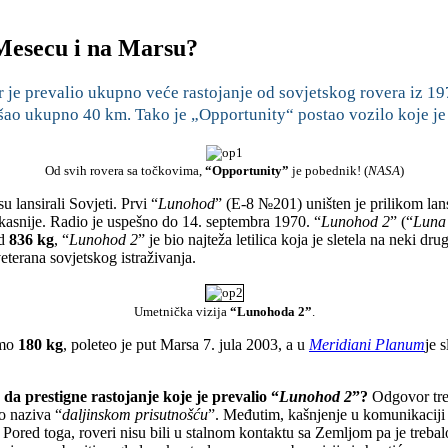
 Mesecu i na Marsu?
er je prevalio ukupno veće rastojanje od sovjetskog rovera iz 1
ao ukupno 40 km. Tako je „Opportunity“ postao vozilo koje je 
Od svih rovera sa točkovima,
“Opportunity”
je pobednik! (
NASA
)
u lansirali Sovjeti. Prvi “
Lunohod
” (E-8 №201) uništen je prilikom lans
kasnije. Radio je uspešno do 14. septembra 1970. “
Lunohod 2
” (“
Luna
od
836 kg
, “
Lunohod 2
” je bio najteža letilica koja je sletela na neki dr
eterana sovjetskog istraživanja.
Umetnička vizija
“Lunohoda 2”
.
amo
180 kg
, poleteo je put Marsa 7. jula 2003, a u
Meridiani Planum
je 
 da prestigne rastojanje koje je prevalio “
Lunohod 2
”?
Odgovor treb
o naziva “
daljinskom prisutnošću
”. Međutim, kašnjenje u komunikaciji 
red toga, roveri nisu bili u stalnom kontaktu sa Zemljom pa je trebal