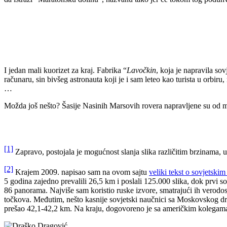
I jedan mali kuorizet za kraj. Fabrika “
Lavočkin
, koja je napravila sov
računaru, sin bivšeg astronauta koji je i sam leteo kao turista u orbiru,
…
Možda još nešto? Šasije Nasinih Marsovih rovera napravljene su od m
[1]
Zapravo, postojala je mogućnost slanja slika različitim brzinama, u z
[2]
Krajem 2009. napisao sam na ovom sajtu
veliki tekst o sovjetski
5 godina zajedno prevalili 26,5 km i poslali 125.000 slika, dok prvi 
86 panorama. Najviše sam koristio ruske izvore, smatrajući ih verod
točkova. Međutim, nešto kasnije sovjetski naučnici sa Moskovskog drž
prešao 42,1-42,2 km. Na kraju, dogovoreno je sa američkim kolegama