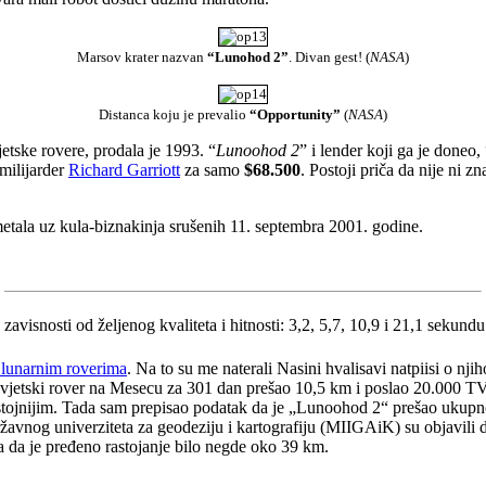
Marsov krater nazvan
“Lunohod 2”
. Divan gest! (
NASA
)
Distanca koju je prevalio
“Opportunity”
(
NASA
)
jetske rovere, prodala je 1993. “
Lunoohod 2
” i lender koji ga je doneo,
 milijarder
Richard Garriott
za samo
$68.500
. Postoji priča da nije ni zn
etala uz kula-biznakinja srušenih 11. septembra 2001. godine.
avisnosti od željenog kvaliteta i hitnosti: 3,2, 5,7, 10,9 i 21,1 sekundu
m lunarnim roverima
. Na to su me naterali Nasini hvalisavi natpiisi o n
sovjetski rover na Mesecu za 301 dan prešao 10,5 km i poslao 20.000 TV-
ostojnijim. Tada sam prepisao podatak da je „Lunoohod 2“ prešao ukupn
avnog univerziteta za geodeziju i kartografiju (MIIGAiK) su objavili da
 da je pređeno rastojanje bilo negde oko 39 km.