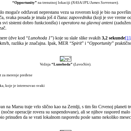
“Opportunity”
na trenutnoj lokaciji (
NASA/JPL/James Sorrensen
).
ilo moguće održavati neprestanu vezu sa roverom koji je bio na površi
a, svaka posada je imala još 4 člana:
zapovednika
(koji je sve vreme od
a svi sistemi dobro funkcionišu) i
operatora na glavnoj anteni
(zadužen 
zač.
amere (dve kod “
Lunohoda 1
”) koje su slale slike svakih
3,2 sekunde
[1]
km/h, razlika je značajna. Ipak, MER “
Spirit
” i “
Opportunity
” praktičn
Vožnja
“Lunohoda”
(
Lavočkin
).
at za merenje pređene
a, koje je interesovao svaki
an na Marsu traje vrlo slično kao na Zemlji, s tim što Crvenoj planeti 
e (noćne operacije rovera su suspendovane), ali se njihov raspored mal
bio prinuđen da se vrati lokalnom rasporedu posle samo nekoliko meseci 