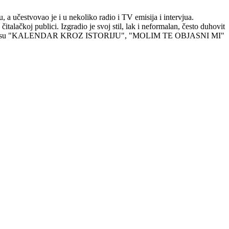
 a učestvovao je i u nekoliko radio i TV emisija i intervjua.
čitalačkoj publici. Izgradio je svoj stil, lak i neformalan, često duhovit
atije knjige su "KALENDAR KROZ ISTORIJU", "MOLIM TE OBJASNI MI"