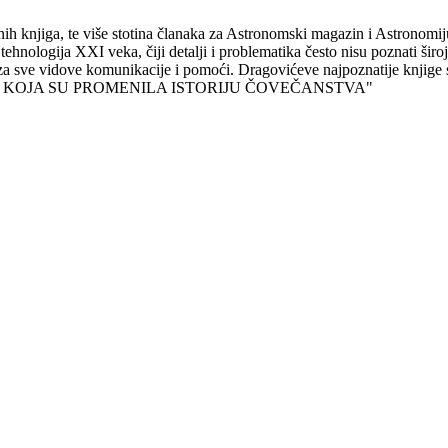
h knjiga, te više stotina članaka za Astronomski magazin i Astronomiju,
tehnologija XXI veka, čiji detalji i problematika često nisu poznati široj 
tvoren za sve vidove komunikacije i pomoći. Dragovićeve najpozn
ASCI KOJA SU PROMENILA ISTORIJU ČOVEČANSTVA"