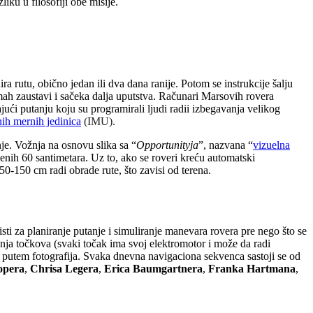
iku u filosofiji obe misije.
a rutu, obično jedan ili dva dana ranije. Potom se instrukcije šalju
ah zaustavi i sačeka dalja uputstva. Računari Marsovih rovera
ći putanju koju su programirali ljudi radii izbegavanja velikog
nih mernih jedinica
(IMU).
je. Vožnja na osnovu slika sa “
Opportunityja
”, nazvana “
vizuelna
enih 60 santimetara. Uz to, ako se roveri kreću automatski
-150 cm radi obrade rute, što zavisi od terena.
isti za planiranje putanje i simuliranje manevara rovera pre nego što se
nja točkova (svaki točak ima svoj elektromotor i može da radi
di putem fotografija. Svaka dnevna navigaciona sekvenca sastoji se od
opera
,
Chrisa Legera
,
Erica Baumgartnera
,
Franka Hartmana
,