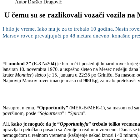
Autor
Draško Dragović
U čemu su se razlikovali vozači vozila na
I bilo je vreme. Iako mu je za to trebalo 10 godina, Nasin rov
Marsov rover, prevaljujući po 48 metara dnevno, konašno preš
“Lunohod 2”
(E-8 №204) je bio treći i poslednji lunarni rover kojeg s
lansiran 10. novembra 1970. a uspešno sleteo na Mesec nedelju dana 
krater
Monnier
) sleteo je 15. januara u 22:35 po Griniču. Sa masom 
Najnoviji Marsov rover imao je masu od
900 kg
, za malo pretekavši v
Nasuprot njemu,
“Opportunity”
(MER-B/MER-1), sa masom od s
površinom, posle “
Sojournera
” i “
Spirita
”.
Ali,
kako je moguće da je “
Opportunityju
” trebalo toliko vremena
upravljala petočlana posada sa Zemlje u realnom vremenu. Danas se t
nemogućom u realnom vremenu (kašnjenje nekad iznosi i 40 minuta). Po