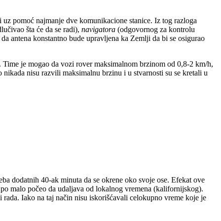
ni uz pomoć najmanje dve komunikacione stanice. Iz tog razloga
lučivao šta će da se radi),
navigatora
(odgovornog za kontrolu
da antena konstantno bude upravljena ka Zemlji da bi se osigurao
. Time je mogao da vozi rover maksimalnom brzinom od 0,8-2 km/h,
o nikada nisu razvili maksimalnu brzinu i u stvarnosti su se kretali u
treba dodatnih 40-ak minuta da se okrene oko svoje ose. Efekat ove
o po malo počeo da udaljava od lokalnog vremena (kalifornijskog).
rada. Iako na taj način nisu iskorišćavali celokupno vreme koje je