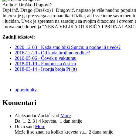
Author:
Draško Dragović
Dipl inž. Drago (Draško) I. Dragović, napisao je više naučno popularni
Interesuje ga pre svega astronautika i fizika, ali i sve teme savremenih 
i lucidan. Uvek je spreman na saradnju sa svojim čitaocima i o
i nova enciklopedija "NEKA VELIKA OTKRIĆA I PRONAL
Zadnji tekstovi:
2020-12-03 - Kada smo bliži Suncu: u podne ili uveče?
2016-12-29 - Od kada brojimo godine?
2010-05-06 - Čovek u vakuumu
2018-01-19 - Fantomska čestica
2018-03-14 - Istorija broja Pi (π)
opportunity
Komentari
Aleksandar Zorkić said
More
Da: 1, 2, 3 i 4 kreveta.
1 dan ranije
Duca said
More
Može li se znati sa koliko kreveta su...
2 dana ranije