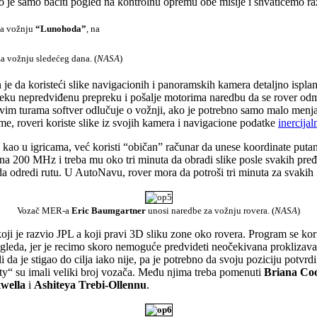
o je samo baciti pogled na kontrolnu opremu obe misije i shvatićemo razl
za vožnju
“Lunohoda”
, na
a vožnju sledećeg dana. (
NASA
)
 da koristeći slike navigacionih i panoramskih kamera detaljno isplanir
 neku nepredviđenu prepreku i pošalje motorima naredbu da se rover odm
im turama softver odlučuje o vožnji, ako je potrebno samo malo menjaju
zme, roveri koriste slike iz svojih kamera i navigacione podatke
inercijal
a kao u igricama, već koristi “običan” računar da unese koordinate putan
na 200 MHz i treba mu oko tri minuta da obradi slike posle svakih pređ
odredi rutu. U AutoNavu, rover mora da potroši tri minuta za svakih 50
Vozač MER-a
Eric Baumgartner
unosi naredbe za vožnju rovera. (
NASA
)
koji je razvio JPL a koji pravi 3D sliku zone oko rovera. Program se kor
gleda, jer je recimo skoro nemoguće
predvideti neočekivana proklizava
da je stigao do cilja iako nije, pa je potrebno da svoju poziciju potvr
ty“ su imali veliki broj vozača. Među njima treba pomenuti
Briana Co
xwella
i
Ashiteya Trebi-Ollennu
.