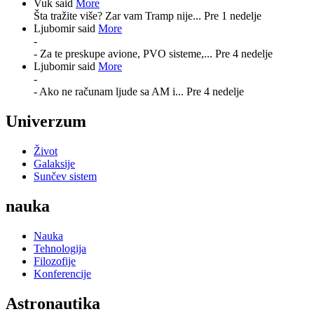
Vuk said
More
Šta tražite više? Zar vam Tramp nije...
Pre 1 nedelje
Ljubomir said
More
-
- Za te preskupe avione, PVO sisteme,...
Pre 4 nedelje
Ljubomir said
More
-
- Ako ne računam ljude sa AM i...
Pre 4 nedelje
Univerzum
Život
Galaksije
Sunčev sistem
nauka
Nauka
Tehnologija
Filozofije
Konferencije
Astronautika