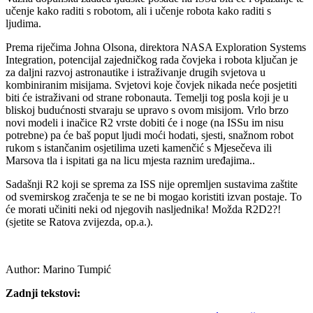
učenje kako raditi s robotom, ali i učenje robota kako raditi s
ljudima.
Prema riječima Johna Olsona, direktora NASA Exploration Systems
Integration, potencijal zajedničkog rada čovjeka i robota ključan je
za daljni razvoj astronautike i istraživanje drugih svjetova u
kombiniranim misijama. Svjetovi koje čovjek nikada neće posjetiti
biti će istraživani od strane robonauta. Temelji tog posla koji je u
bliskoj budućnosti stvaraju se upravo s ovom misijom. Vrlo brzo
novi modeli i inačice R2 vrste dobiti će i noge (na ISSu im nisu
potrebne) pa će baš poput ljudi moći hodati, sjesti, snažnom robot
rukom s istančanim osjetilima uzeti kamenčić s Mjesečeva ili
Marsova tla i ispitati ga na licu mjesta raznim uređajima..
Sadašnji R2 koji se sprema za ISS nije opremljen sustavima zaštite
od svemirskog zračenja te se ne bi mogao koristiti izvan postaje. To
će morati učiniti neki od njegovih nasljednika! Možda R2D2?!
(sjetite se Ratova zvijezda, op.a.).
Author:
Marino Tumpić
Zadnji tekstovi: