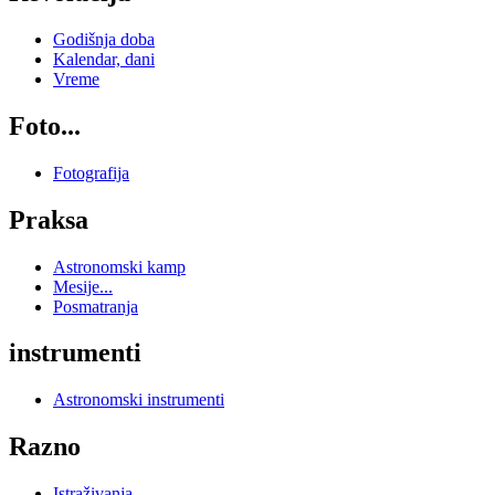
Godišnja doba
Kalendar, dani
Vreme
Foto...
Fotografija
Praksa
Astronomski kamp
Mesije...
Posmatranja
instrumenti
Astronomski instrumenti
Razno
Istraživanja