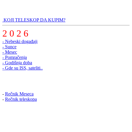
KOJI TELESKOP DA KUPIM?
2 0 2 6
- Nebeski događaji
- Sunce
- Mesec
- Pomračenja
- Godišnja doba
- Gde su ISS, sateliti..
-
Rečnik Meseca
-
Rečnik teleskopa