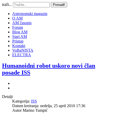
traži...
Pronađi!
Astronomski magazin
O AM
AM časopis
Forum
Blog AM
Stari AM
Pristup
Kontakt
VoBaNISTA
ELECTRA
Humanoidni robot uskoro novi član
posade ISS
Detalji
Kategorija:
ISS
Datum kreiranja: nedelja, 25 april 2010 17:36
Autor
Marino Tumpić