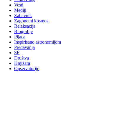
Vesti
Mediji
Zabavnik
Zagonetni kosmos
Relaksacija
Biografije
Pijaca
Inspirisano astronomijom
Predavanja
SF
Društva
Knjižara
Opservatorije