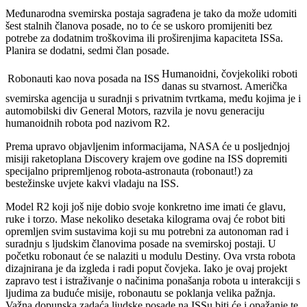
Međunarodna svemirska postaja sagrađena je tako da može udomiti
šest stalnih članova posade, no to će se uskoro promijeniti bez
potrebe za dodatnim troškovima ili proširenjima kapaciteta ISSa.
Planira se dodatni, sedmi član posade.
Humanoidni, čovjekoliki roboti
Robonauti kao nova posada na ISS
danas su stvarnost. Američka
svemirska agencija u suradnji s privatnim tvrtkama, među kojima je i
automobilski div General Motors, razvila je novu generaciju
humanoidnih robota pod nazivom R2.
Prema upravo objavljenim informacijama, NASA će u posljednjoj
misiji raketoplana Discovery krajem ove godine na ISS dopremiti
specijalno pripremljenog robota-astronauta (robonaut!) za
bestežinske uvjete kakvi vladaju na ISS.
Model R2 koji još nije dobio svoje konkretno ime imati će glavu,
ruke i torzo. Mase nekoliko desetaka kilograma ovaj će robot biti
opremljen svim sustavima koji su mu potrebni za autonoman rad i
suradnju s ljudskim članovima posade na svemirskoj postaji. U
početku robonaut će se nalaziti u modulu Destiny. Ova vrsta robota
dizajnirana je da izgleda i radi poput čovjeka. Iako je ovaj projekt
zapravo test i istraživanje o načinima ponašanja robota u interakciji s
ljudima za buduće misije, robonautu se poklanja velika pažnja.
Važna dopunska zadaća ljudske posade na ISSu biti će i opažanje te