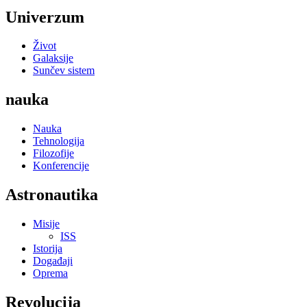
Univerzum
Život
Galaksije
Sunčev sistem
nauka
Nauka
Tehnologija
Filozofije
Konferencije
Astronautika
Misije
ISS
Istorija
Događaji
Oprema
Revolucija