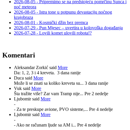
2026-08-05 - Pripremimo se na predstojeću pomrčinu Sunca i
noć meteora
2026-08-05 - Istra tone u potpunu devastaciju noćnog
krajobraza
2026-08-01 - Kosmički džin bez premca
2026-07-29 - Pun Mjesec – uvertira u kolovoška događanja
2026-07-28 - Lovili komet ulovili robota!?
Komentari
Aleksandar Zorkić said
More
Da: 1, 2, 3 i 4 kreveta.
3 dana ranije
Duca said
More
Može li se znati sa koliko kreveta su...
3 dana ranije
Vuk said
More
Šta tražite više? Zar vam Tramp nije...
Pre 2 nedelje
Ljubomir said
More
-
- Za te preskupe avione, PVO sisteme,...
Pre 4 nedelje
Ljubomir said
More
-
- Ako ne računam ljude sa AM i...
Pre 4 nedelje