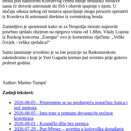
broda pod nadzorom Korolevog centra misije nedaleko Moskve
sama će dovesti astronaute do ISS i obaviti spajenje s njom. U
slučaju otkaza nekog od sustava upravljanje mogu preuzeti operateri
iz Koroleva ili astronauti direktno iz svemirskog broda.
Zanimljivo je spomenuti kako se za Nespolija moralo napraviti
posebno sjedalo obzirom na njegovu visinu od 1.88m. Vitaly Lopota
iz Ruskog koncerna „Energia“ ovo je komentirao riječima: „Veliki
čovjek - velika sjedalica!“
Samo lansiranje izvedeno je sa iste pozicije na Baikonurskom
raketodromu s koje je Yuri Gagarin krenuo put svemira prije gotovo
pedeset godina.
Author:
Marino Tumpić
Zadnji tekstovi:
2026-08-05 - Pripremimo se na predstojeću pomrčinu Sunca i
noć meteora
2026-08-05 - Istra tone u potpunu devastaciju noćnog
krajobraza
2026-08-01 - Kosmički džin bez premca
2026-07-29 - Pun Mjesec – uvertira u kolovoška događanja