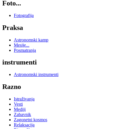
Foto...
Fotografija
Praksa
Astronomski kamp
Mesije...
Posmatranja
instrumenti
Astronomski instrumenti
Razno
Istraživanja
Vesti
Mediji
Zabavnik
Zagonetni kosmos
Relaksacija