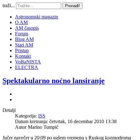
traži...
Pronađi!
Astronomski magazin
O AM
AM časopis
Forum
Blog AM
Stari AM
Pristup
Kontakt
VoBaNISTA
ELECTRA
Spektakularno noćno lansiranje
Detalji
Kategorija:
ISS
Datum kreiranja: četvrtak, 16 decembar 2010 13:38
Autor
Marino Tumpić
Jučer navečer u 20:09 po našem vremenu s Ruskog kozmodroma