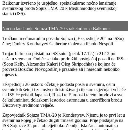
Baikonur izvršeno je uspješno, spektakularno noćno lansiranje
svemirskog broda Sojuz TMA-20 k Međunarodnoj svemirskoj
stanici (ISS).
Noćno lansiranje Sojuza TMA-20 s raketodroma Baikonur
Tročlanu međunarodnu posadu Sojuza („Ekspedicije 26“ na ISSu)
čine; Dmitry Kondratyev Catherine Coleman iPaolo Nespoli.
Trojac bi trebao pristati na ISS sutra (petak 17.12.) u 21:12 po
našem vremenu. Oni će se tako pridružiti postojećoj posadi na ISSu
(Scott Kelly, Alexander Kaleri i Oleg Skripochka) s kojima će
provesti Božićno-Novogodišnje praznike ali i narednih nekoliko
mjeseci.
Ekspediciju 26 uskoro očekuje podosta posla u svemiru, osim
svemirskih šetnji i znanstvenih istraživanja tijekom siječnja i veljače
na ISS će pristati Japanski, Ruski te Europski teretni brodovi a sve
će kuluminirati dolaskom šestorice astronauta u američkom brodu
Discovery sredinom veljače.
Zapovjednik Sojuza TMA-20 je Kondratyev. Njemu je to prvi let u
svemir na kojeg je čekao dugih trinaest godina! Prije pristajanja na
ISS Sojuz će 35 puta obletjeti oko Zemlje. Iskušana automatika