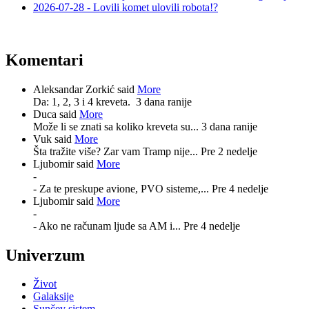
2026-07-28 - Lovili komet ulovili robota!?
Komentari
Aleksandar Zorkić said
More
Da: 1, 2, 3 i 4 kreveta.
3 dana ranije
Duca said
More
Može li se znati sa koliko kreveta su...
3 dana ranije
Vuk said
More
Šta tražite više? Zar vam Tramp nije...
Pre 2 nedelje
Ljubomir said
More
-
- Za te preskupe avione, PVO sisteme,...
Pre 4 nedelje
Ljubomir said
More
-
- Ako ne računam ljude sa AM i...
Pre 4 nedelje
Univerzum
Život
Galaksije
Sunčev sistem