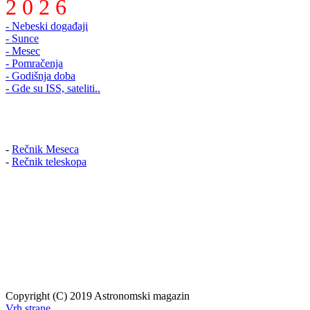
2 0 2 6
- Nebeski događaji
- Sunce
- Mesec
- Pomračenja
- Godišnja doba
- Gde su ISS, sateliti..
-
Rečnik Meseca
-
Rečnik teleskopa
Copyright (C) 2019 Astronomski magazin
Vrh strane