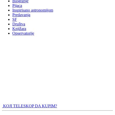
Biografije
Pijaca
Inspirisano astronomijom
Predavanja
SF
Društva
Knjižara
Opservatorije
KOJI TELESKOP DA KUPIM?