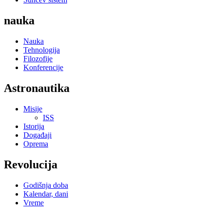
nauka
Nauka
Tehnologija
Filozofije
Konferencije
Astronautika
Misije
ISS
Istorija
Događaji
Oprema
Revolucija
Godišnja doba
Kalendar, dani
Vreme