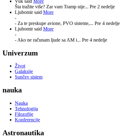
Vuk said
More
Šta tražite više? Zar vam Tramp nije...
Pre 2 nedelje
Ljubomir said
More
-
- Za te preskupe avione, PVO sisteme,...
Pre 4 nedelje
Ljubomir said
More
-
- Ako ne računam ljude sa AM i...
Pre 4 nedelje
Univerzum
Život
Galaksije
Sunčev sistem
nauka
Nauka
Tehnologija
Filozofije
Konferencije
Astronautika