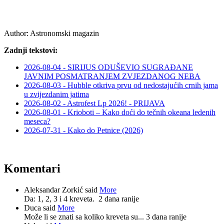
Author:
Astronomski magazin
Zadnji tekstovi:
2026-08-04 - SIRIJUS ODUŠEVIO SUGRAĐANE
JAVNIM POSMATRANJEM ZVJEZDANOG NEBA
2026-08-03 - Hubble otkriva prvu od nedostajućih crnih jama
u zvijezdanim jatima
2026-08-02 - Astrofest Lp 2026! - PRIJAVA
2026-08-01 - Krioboti – Kako doći do tečnih okeana ledenih
meseca?
2026-07-31 - Kako do Petnice (2026)
Komentari
Aleksandar Zorkić said
More
Da: 1, 2, 3 i 4 kreveta.
2 dana ranije
Duca said
More
Može li se znati sa koliko kreveta su...
3 dana ranije