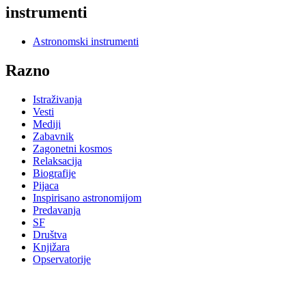
instrumenti
Astronomski instrumenti
Razno
Istraživanja
Vesti
Mediji
Zabavnik
Zagonetni kosmos
Relaksacija
Biografije
Pijaca
Inspirisano astronomijom
Predavanja
SF
Društva
Knjižara
Opservatorije