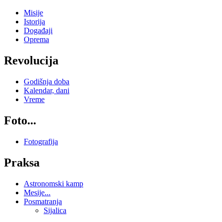
Misije
Istorija
Događaji
Oprema
Revolucija
Godišnja doba
Kalendar, dani
Vreme
Foto...
Fotografija
Praksa
Astronomski kamp
Mesije...
Posmatranja
Sijalica