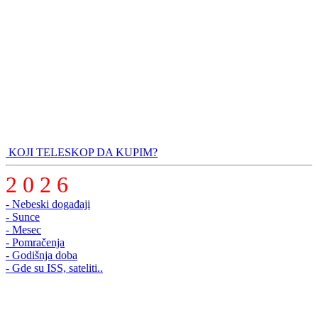
KOJI TELESKOP DA KUPIM?
2 0 2 6
- Nebeski događaji
- Sunce
- Mesec
- Pomračenja
- Godišnja doba
- Gde su ISS, sateliti..