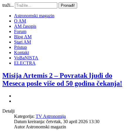
traži...
Pronađi!
Astronomski magazin
O AM
AM časopis
Forum
Blog AM
Stari AM
Pristup
Kontakt
VoBaNISTA
ELECTRA
Misija Artemis 2 – Povratak ljudi do
Meseca posle više od 50 godina čekanja!
Detalji
Kategorija:
TV Astronomija
Datum kreiranja: četvrtak, 30 april 2026 13:30
Autor
Astronomski magazin