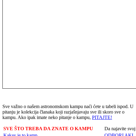
Sve važno o našem astronomskom kampu naći ćete u tabeli ispod. U
pitanju je kolekcija članaka koji razjašnjavaju sve ili skoro sve o
kampu. Ako ipak imate neko pitanje o kampu,
PITAJTE!
SVE ŠTO TREBA DA ZNATE O KAMPU
Da najavite svoj
Kakav je to kamp
ODBORI AKL