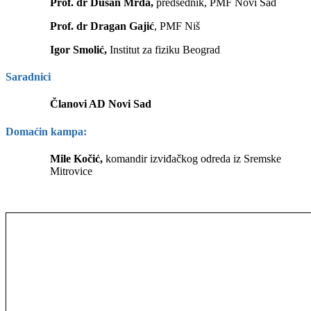
Prof. dr Dušan Mrđa,
predsednik, PMF Novi Sad
Prof. dr Dragan Gajić
, PMF Niš
Igor Smolić,
Institut za fiziku Beograd
Saradnici
Članovi AD Novi Sad
Domaćin kampa:
Mile Kočić,
komandir izviđačkog odreda iz Sremske
Mitrovice