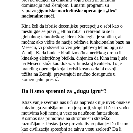
dominaciju nad Zemljom. Lunarni programi su
zapravo
gigantske marketinške operacije i „flex“
nacionalne moći
.
Kina želi da izbriše decenijsku percepciju o sebi kao o
mestu gde se pravi „jeftina roba“ i rebrendira se u
globalnog tehnološkog lidera. Strategija je suptilna, ali
moćna: ako vidite da nacija održava funkcionalnu bazu na
Mesecu, vi podsvestno verujete njihovoj tehnologiji na
Zemlji. Kada budete birali između američkog drona ili
kineskog električnog bicikla, činjenica da Kina ima ljude
na Mesecu služi kao dokaz vrhunskog kvaliteta. To je
branding operacija koja koristi kosmos da bi osvojila
tržišta na Zemlji, pretvarajući naučno dostignuće u
komercijalni prestiž.
Da li smo spremni za „dugu igru“?
Istraživanje svemira nas uči da napredak nije uvek onakav
kakvim ga zamišljamo – on je sporiji, skuplji i često vođen
motivima koji nemaju veze sa naučnom fantastikom.
Kosmos nas primorava na skromnost i strateško
razmišljanje. Postavlja se provokativno pitanje: Da li smo
kao civilizacija sposobni za takvu vrstu zrelosti? Da li