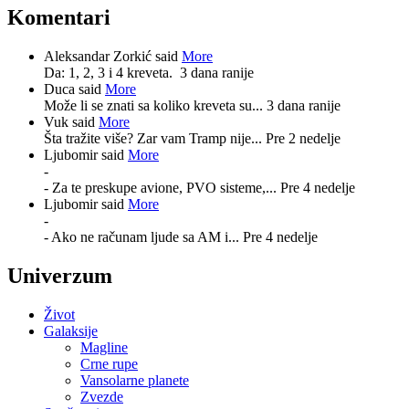
Komentari
Aleksandar Zorkić said
More
Da: 1, 2, 3 i 4 kreveta.
3 dana ranije
Duca said
More
Može li se znati sa koliko kreveta su...
3 dana ranije
Vuk said
More
Šta tražite više? Zar vam Tramp nije...
Pre 2 nedelje
Ljubomir said
More
-
- Za te preskupe avione, PVO sisteme,...
Pre 4 nedelje
Ljubomir said
More
-
- Ako ne računam ljude sa AM i...
Pre 4 nedelje
Univerzum
Život
Galaksije
Magline
Crne rupe
Vansolarne planete
Zvezde