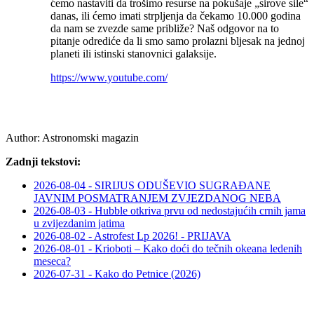
ćemo nastaviti da trošimo resurse na pokušaje „sirove sile“
danas, ili ćemo imati strpljenja da čekamo 10.000 godina
da nam se zvezde same približe? Naš odgovor na to
pitanje odrediće da li smo samo prolazni bljesak na jednoj
planeti ili istinski stanovnici galaksije.
https://www.youtube.com/
Author:
Astronomski magazin
Zadnji tekstovi:
2026-08-04 - SIRIJUS ODUŠEVIO SUGRAĐANE
JAVNIM POSMATRANJEM ZVJEZDANOG NEBA
2026-08-03 - Hubble otkriva prvu od nedostajućih crnih jama
u zvijezdanim jatima
2026-08-02 - Astrofest Lp 2026! - PRIJAVA
2026-08-01 - Krioboti – Kako doći do tečnih okeana ledenih
meseca?
2026-07-31 - Kako do Petnice (2026)