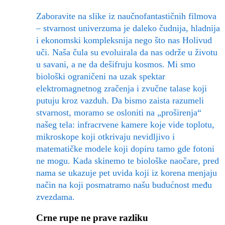
Zaboravite na slike iz naučnofantastičnih filmova
– stvarnost univerzuma je daleko čudnija, hladnija
i ekonomski kompleksnija nego što nas Holivud
uči. Naša čula su evoluirala da nas održe u životu
u savani, a ne da dešifruju kosmos. Mi smo
biološki ograničeni na uzak spektar
elektromagnetnog zračenja i zvučne talase koji
putuju kroz vazduh. Da bismo zaista razumeli
stvarnost, moramo se osloniti na „proširenja“
našeg tela: infracrvene kamere koje vide toplotu,
mikroskope koji otkrivaju nevidljivo i
matematičke modele koji dopiru tamo gde fotoni
ne mogu. Kada skinemo te biološke naočare, pred
nama se ukazuje pet uvida koji iz korena menjaju
način na koji posmatramo našu budućnost među
zvezdama.
Crne rupe ne prave razliku