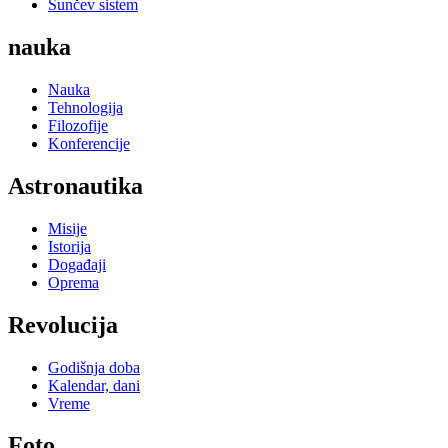
Sunčev sistem
nauka
Nauka
Tehnologija
Filozofije
Konferencije
Astronautika
Misije
Istorija
Događaji
Oprema
Revolucija
Godišnja doba
Kalendar, dani
Vreme
Foto...