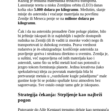
Razlog je brutalna matematika troškova transporta.
Lansiranje tereta u nisku Zemljinu orbitu (LEO) danas
košta oko
5.000 dolara po kilogramu
. Međutim, slanje
misije do asteroida i vraćanje materijala na površinu
Zemlje ili Meseca penje se na
milione dolara po
kilogramu
.
Čak i da na asteroidu pronađete čiste poluge platine, bilo
bi jeftinije iskopati ih iz najdubljih i najteže dostupnih
rudnika na Zemlji (ili ih vaditi iz morske vode) nego ih
transportovati iz dubokog svemira. Prava vrednost
rudarstva je
in-situ
izgradnja: korišćenje asteroida za
pravljenje goriva i struktura direktno u svemiru. Zemlja je,
u suštini, već napravljena od istih materijala kao i
asteroidi, samo što su teški metali kod nas potonuli u
jezgro tokom formiranja planete. Jedina kreativna (iako
spekulativna) ideja za povratak materijala bila bi
pretvaranje metala u „vazdušaste kugle paladijuma“ male
gustine koje bi se polako spuštale kroz atmosferu bez
sagorevanja. Sve ostalo ostaje tamo gde je iskopano.
Strategija čekanja: Strpljenje kao najbrži
pogon
Putovanje do Alfe Kentauri trenutno deluje kao nemoguća