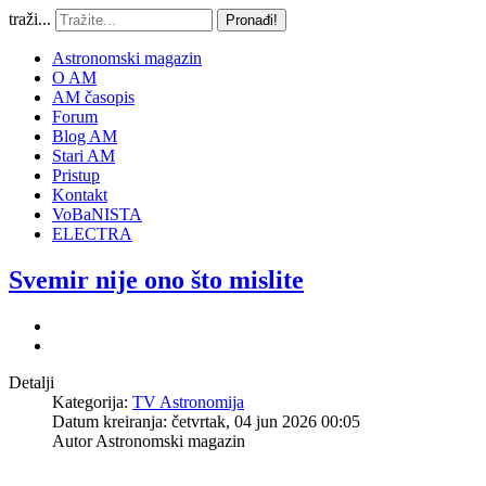
traži...
Pronađi!
Astronomski magazin
O AM
AM časopis
Forum
Blog AM
Stari AM
Pristup
Kontakt
VoBaNISTA
ELECTRA
Svemir nije ono što mislite
Detalji
Kategorija:
TV Astronomija
Datum kreiranja: četvrtak, 04 jun 2026 00:05
Autor
Astronomski magazin