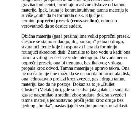
gravitacioni centri, formiraju masivne diskove od tamne
materije. Ipak, istina je kontraintuitivna: tamna materija je
suviše „duh“ da bi formirala disk. Ključ je u
terminu
poprečni presek (cross-section)
, odnosno
verovatnoći da se čestice sudare.
Obična materija (gas i prašina) ima veliki poprečni presek.
Čestice se stalno sudaraju, ili „bonkuju“ jedna o drugu,
stvarajući trenje koje ih usporava i tera da formiraju
rotirajući akrecioni disk. Zamislite to kao vodu u kadi: ona
formira vrtlog jer čestice vode interaguju. Da voda nema
poprečni presek, ona bi trenutno, bez ikakvog vrtloga,
propala kroz odvod. Tamna materija je upravo takva. Ona
ne oseća trenje i ne može da se uspori da bi formirala disk;
ona jednostavno prolazi kroz zvezde, gas i drugu tamnu
materiju kao da ne postoje. Dokaz za to je „Bullet
Cluster“ (Metak jato), gde su se dva jata galaksija sudarila:
gas se nagomilao u sredini zbog sudara, dok su zvezde i
tamna materija jednostavno prošli jedni kroz druge bez
ijednog „bonka“, nastavljajući svojim putem kao sablasti.