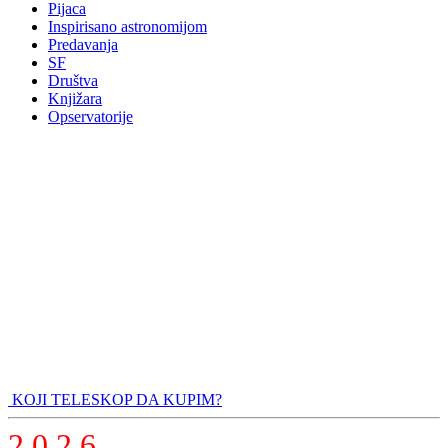
Pijaca
Inspirisano astronomijom
Predavanja
SF
Društva
Knjižara
Opservatorije
KOJI TELESKOP DA KUPIM?
2 0 2 6