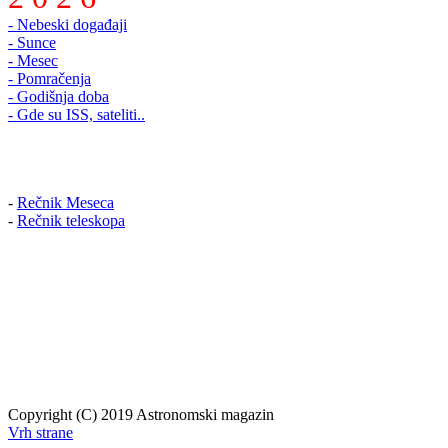
- Nebeski događaji
- Sunce
- Mesec
- Pomračenja
- Godišnja doba
- Gde su ISS, sateliti..
-
Rečnik Meseca
-
Rečnik teleskopa
Copyright (C) 2019 Astronomski magazin
Vrh strane