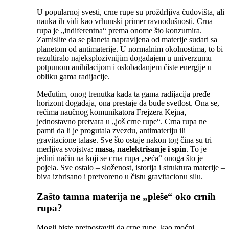
U popularnoj svesti, crne rupe su proždrljiva čudovišta, ali
nauka ih vidi kao vrhunski primer ravnodušnosti. Crna
rupa je „indiferentna“ prema onome što konzumira.
Zamislite da se planeta napravljena od materije sudari sa
planetom od antimaterije. U normalnim okolnostima, to bi
rezultiralo najeksplozivnijim događajem u univerzumu –
potpunom anihilacijom i oslobađanjem čiste energije u
obliku gama radijacije.
Međutim, onog trenutka kada ta gama radijacija pređe
horizont događaja, ona prestaje da bude svetlost. Ona se,
rečima naučnog komunikatora Frejzera Kejna,
jednostavno pretvara u „još crne rupe“. Crna rupa ne
pamti da li je progutala zvezdu, antimateriju ili
gravitacione talase. Sve što ostaje nakon tog čina su tri
merljiva svojstva:
masa, naelektrisanje i spin
. To je
jedini način na koji se crna rupa „seća“ onoga što je
pojela. Sve ostalo – složenost, istorija i struktura materije –
biva izbrisano i pretvoreno u čistu gravitacionu silu.
Zašto tamna materija ne „pleše“ oko crnih
rupa?
Mogli biste pretpostaviti da crne rupe, kao moćni