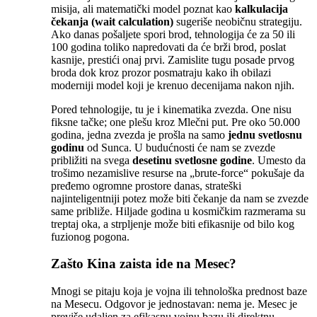
misija, ali matematički model poznat kao
kalkulacija
čekanja (wait calculation)
sugeriše neobičnu strategiju.
Ako danas pošaljete spori brod, tehnologija će za 50 ili
100 godina toliko napredovati da će brži brod, poslat
kasnije, prestići onaj prvi. Zamislite tugu posade prvog
broda dok kroz prozor posmatraju kako ih obilazi
moderniji model koji je krenuo decenijama nakon njih.
Pored tehnologije, tu je i kinematika zvezda. One nisu
fiksne tačke; one plešu kroz Mlečni put. Pre oko 50.000
godina, jedna zvezda je prošla na samo
jednu svetlosnu
godinu
od Sunca. U budućnosti će nam se zvezde
približiti na svega
desetinu svetlosne godine
. Umesto da
trošimo nezamislive resurse na „brute-force“ pokušaje da
pređemo ogromne prostore danas, strateški
najinteligentniji potez može biti čekanje da nam se zvezde
same približe. Hiljade godina u kosmičkim razmerama su
treptaj oka, a strpljenje može biti efikasnije od bilo kog
fuzionog pogona.
Zašto Kina zaista ide na Mesec?
Mnogi se pitaju koja je vojna ili tehnološka prednost baze
na Mesecu. Odgovor je jednostavan: nema je. Mesec je
previše udaljen za efikasnu vojnu bazu ili direktnu