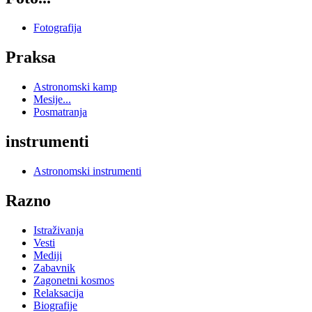
Fotografija
Praksa
Astronomski kamp
Mesije...
Posmatranja
instrumenti
Astronomski instrumenti
Razno
Istraživanja
Vesti
Mediji
Zabavnik
Zagonetni kosmos
Relaksacija
Biografije