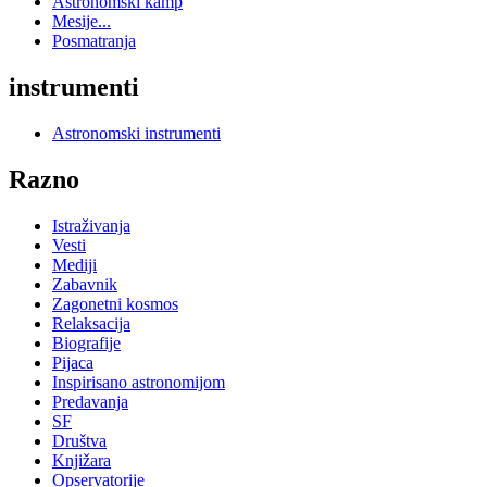
Astronomski kamp
Mesije...
Posmatranja
instrumenti
Astronomski instrumenti
Razno
Istraživanja
Vesti
Mediji
Zabavnik
Zagonetni kosmos
Relaksacija
Biografije
Pijaca
Inspirisano astronomijom
Predavanja
SF
Društva
Knjižara
Opservatorije