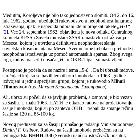
Međutim, Koroljeva nije bilo tako jednostavno slomiti. Od 2. do 16.
jula 1962. godine, ubeđujući rukovodstvo u neophodnost lunarnog
istraživanja, ipak je uspeo da odbrani idejni projekat rakete
„H-1"
[2]
. Već 24. septembra 1962. objavljena je nova odluka Centralnog
komiteta KPSS i Saveta ministara SSSR o nastavku istraživanja
Meseca, kojom je utvrđena definitivna neophodnost slanja
sovjetskih kosmonauta na Mesec. Svemu tome trebala su prethode i
neophodna istraživanja uz pomoć automatskih aparata. Zbog svega
toga, radovi na seriji nosača „
H
" u OKB-1 ipak su nastavljeni.
Postepeno je počela da se nazire i tema „
E-8
". Da bi ubrzali radove,
stručnjaci koji su se bavili tematikom lunohoda su 1963. godine
izdvojeni u jednu specijalnu grupu, kojom je rukovodio
Mihail
Tihonravov
(rus.
Михаил Клавдиевич Тихонравов
).
Ali, ubrzo su počeli da se javljuju problemi, a osnovni je bio vezan
za šasiju. U maju 1963. НАТИ je otkazao radove na projektovanju
šasije lunohoda, koji su po zahtevu OKB-1 trebali da smanje težinu
šasije sa 120 na 85-100 kg.
Novog preduzetnika za šasiju pronašao je tadašnji Ministar odbrane,
Dmitrij F. Ustinov
. Radove na šasiji lunohoda prebačeni su na
lenjingradski
ВНИИ
-
100
(Sveruski naučno-istraživački institut;