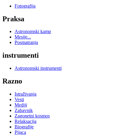
Fotografija
Praksa
Astronomski kamp
Mesije...
Posmatranja
instrumenti
Astronomski instrumenti
Razno
Istraživanja
Vesti
Mediji
Zabavnik
Zagonetni kosmos
Relaksacija
Biografije
Pijaca