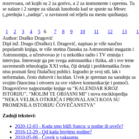
rezervoara, od kojih su 2 za gorivo, a 2 za instrumente i opremu. Tu
se nalaze i 2 rampe za silazak lunohoda kad se spuste na Mesec
(„prednjia i „zadnja", u zavisnosti od reljefa na mestu spuštanja).
1
2
3
4
5
6
7
8
9
10
11
12
13
1
Author:
Draško Dragović
Dipl inž. Drago (Draško) I. Dragović, napisao je više naučno
popularnih knjiga, te više stotina članaka za Astronomski magazin i
Astronomiju, a učestvovao je i u nekoliko radio i TV emisija i
intervjua. Interesuje ga pre svega astronautika i fizika, ali i sve teme
savremenih tehnologija XXI veka, čiji detalji i problematika često
nisu poznati široj čitalačkoj publici. Izgradio je svoj stil, lak i
neformalan, često duhovit i lucidan. Uvek je spreman na saradnju sa
svojim čitaocima i otvoren za sve vidove komunikacije i pomoći.
Dragovićeve najpoznatije knjige su "KALENDAR KROZ
ISTORIJU", "MOLIM TE OBJASNI MI" i nova enciklopedija
"NEKA VELIKA OTKRIĆA I PRONALASCI KOJA SU
PROMENILA ISTORIJU ČOVEČANSTVA"
Zadnji tekstovi:
2020-12-03 - Kada smo bliži Suncu: u podne ili uveče?
2016-12-29 - Od kada brojimo godine?
2010-05-06 - Čovek u vakuumu