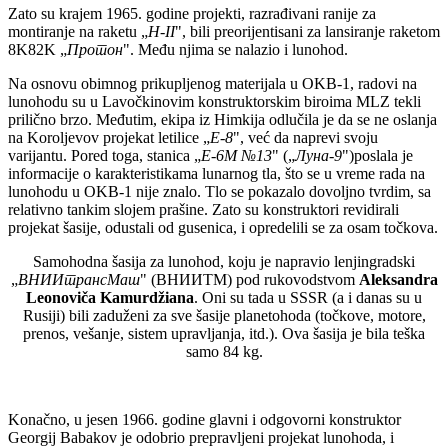
Zato su krajem 1965. godine projekti, razrađivani ranije za
montiranje na raketu „
H-II
", bili preorijentisani za lansiranje raketom
8K82K „
Протон
". Među njima se nalazio i lunohod.
Na osnovu obimnog prikupljenog materijala u OKB-1, radovi na
lunohodu su u Lavočkinovim konstruktorskim biroima MLZ tekli
prilično brzo. Međutim, ekipa iz Himkija odlučila je da se ne oslanja
na Koroljevov projekat letilice „
E-8
", već da naprevi svoju
varijantu. Pored toga, stanica „
E-6
М
№13
" („
Луна
-9
")poslala je
informacije o karakteristikama lunarnog tla, što se u vreme rada na
lunohodu u OKB-1 nije znalo. Tlo se pokazalo dovoljno tvrdim, sa
relativno tankim slojem prašine. Zato su konstruktori revidirali
projekat šasije, odustali od gusenica, i opredelili se za osam točkova.
Samohodna šasija za lunohod, koju je napravio lenjingradski
„
ВНИИтрансMаш
" (ВНИИТМ) pod rukovodstvom
Aleksandra
Leonoviča Kamurdžiana
. Oni su tada u SSSR (a i danas su u
Rusiji) bili zaduženi za sve šasije planetohoda (točkove, motore,
prenos, vešanje, sistem upravljanja, itd.). Ova šasija je bila teška
samo 84 kg.
Konačno, u jesen 1966. godine glavni i odgovorni konstruktor
Georgij Babakov je odobrio prepravljeni projekat lunohoda, i