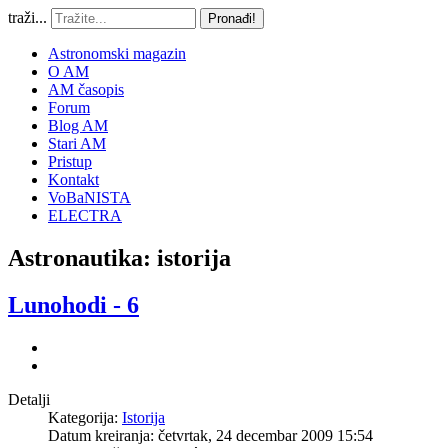
traži...
Pronađi!
Astronomski magazin
O AM
AM časopis
Forum
Blog AM
Stari AM
Pristup
Kontakt
VoBaNISTA
ELECTRA
Astronautika: istorija
Lunohodi - 6
Detalji
Kategorija:
Istorija
Datum kreiranja: četvrtak, 24 decembar 2009 15:54