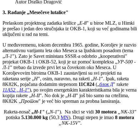
Autor
Draško Dragović
3.
Rađanje „Mesečeve lutalice"
Prelaskom projektnog zadatka letilice „
E-8
" u biroe MLZ, u Himki
je prešao i jedan deo stručnjaka iz OKB-1, koji su već godinama bili
uključeni u rad na temi.
U međuvremenu, tokom decembra 1965. godine, Koroljev je razvio
alternativnu varijantu leta oko Meseca sa ljudskom posadom (tema
„
Л-1
"). Zato je Savet ministara SSSR-a odobrio „kooperativni"
projekat OKB-1 i OKB-52, koji je uz pomoć kompleksa „
УР-500 -
Л-1
" trebao da izvede prvi let sa čovekom oko Meseca. U
Koroljevovim biroima OKB-1 zaustavljeni su svi projekti na
raketana serije „
H
", osim, naravno, na raketi „
H-1
". Ipak, raketa
8K82K, pojačana dodatnim stepenom
11C824
(„
блок Д
" rakete
11А52 „Н-1
"
), po svojim energetskim karakteristikama bila je verna
kopija rakete „
H-II
". No dok je „
H-II
" još bio samo na crtežima,
8K82K „
Протон
" je već bio spreman za probna lansiranja.
Raketa-nosač
„H-1"
(„
N-1
"). Na slici se vidi
30 motora
„NK-
33
"
potiska
5.130.000 kg
(50,3
MN
). Drugi stepen je imao
8 motora
„NK-15V"
.