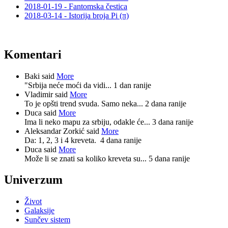
2018-01-19 - Fantomska čestica
2018-03-14 - Istorija broja Pi (π)
Komentari
Baki said
More
"Srbija neće moći da vidi...
1 dan ranije
Vladimir said
More
To je opšti trend svuda. Samo neka...
2 dana ranije
Duca said
More
Ima li neko mapu za srbiju, odakle će...
3 dana ranije
Aleksandar Zorkić said
More
Da: 1, 2, 3 i 4 kreveta.
4 dana ranije
Duca said
More
Može li se znati sa koliko kreveta su...
5 dana ranije
Univerzum
Život
Galaksije
Sunčev sistem