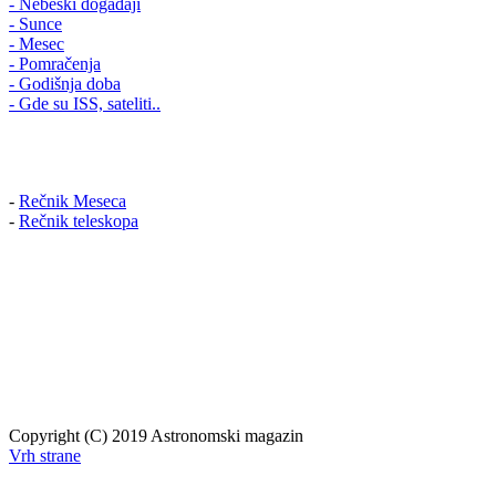
- Nebeski događaji
- Sunce
- Mesec
- Pomračenja
- Godišnja doba
- Gde su ISS, sateliti..
-
Rečnik Meseca
-
Rečnik teleskopa
Copyright (C) 2019 Astronomski magazin
Vrh strane