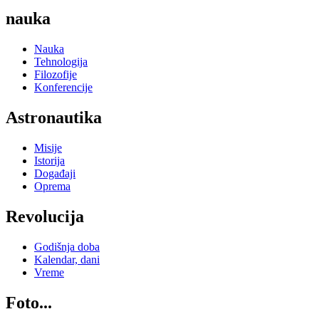
nauka
Nauka
Tehnologija
Filozofije
Konferencije
Astronautika
Misije
Istorija
Događaji
Oprema
Revolucija
Godišnja doba
Kalendar, dani
Vreme
Foto...