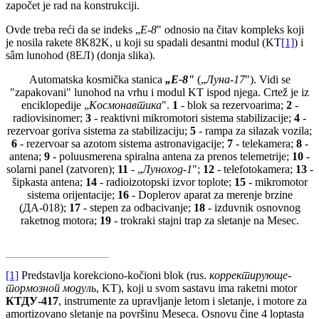
započet je rad na konstrukciji.
Ovde treba reći da se indeks „
E-8
" odnosio na čitav kompleks koji
je nosila rakete 8K82K, u koji su spadali desantni modul (KT
[1]
) i
sâm lunohod (8ЕЛ) (donja slika).
Automatska kosmička stanica
„E-8"
(„
Луна-17
"). Vidi se
"zapakovani" lunohod na vrhu i modul KT ispod njega. Crtež je iz
enciklopedije „
Космонавтика
".
1
- blok sa rezervoarima;
2
-
radiovisinomer;
3
- reaktivni mikromotori sistema stabilizacije;
4
-
rezervoar goriva sistema za stabilizaciju;
5
- rampa za silazak vozila;
6
- rezervoar sa azotom sistema astronavigacije;
7
- telekamera;
8
-
antena;
9
- poluusmerena spiralna antena za prenos telemetrije;
10
-
solarni panel (zatvoren);
11
- „
Луноход
-
1
";
12
- telefotokamera;
13
-
šipkasta antena;
14
- radioizotopski izvor toplote;
15
- mikromotor
sistema orijentacije;
16
- Doplerov aparat za merenje brzine
(ДА-018);
17
- stepen za odbacivanje;
18
- izduvnik osnovnog
raketnog motora;
19
- trokraki stajni trap za sletanje na Mesec.
[1]
Predstavlja korekciono-kočioni blok (rus.
корректирующе-
тормозной модуль
, KT), koji u svom sastavu ima raketni motor
КТДУ-417
, instrumente za upravljanje letom i sletanje, i motore za
amortizovano sletanje na površinu Meseca. Osnovu čine 4 loptasta