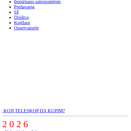
Inspirisano astronomijom
Predavanja
SF
Društva
Knjižara
Opservatorije
KOJI TELESKOP DA KUPIM?
2 0 2 6