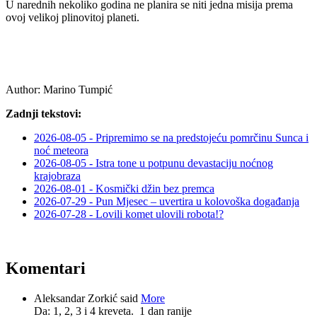
U narednih nekoliko godina ne planira se niti jedna misija prema
ovoj velikoj plinovitoj planeti.
Author:
Marino Tumpić
Zadnji tekstovi:
2026-08-05 - Pripremimo se na predstojeću pomrčinu Sunca i
noć meteora
2026-08-05 - Istra tone u potpunu devastaciju noćnog
krajobraza
2026-08-01 - Kosmički džin bez premca
2026-07-29 - Pun Mjesec – uvertira u kolovoška događanja
2026-07-28 - Lovili komet ulovili robota!?
Komentari
Aleksandar Zorkić said
More
Da: 1, 2, 3 i 4 kreveta.
1 dan ranije