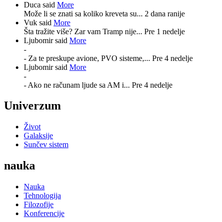
Duca said
More
Može li se znati sa koliko kreveta su...
2 dana ranije
Vuk said
More
Šta tražite više? Zar vam Tramp nije...
Pre 1 nedelje
Ljubomir said
More
-
- Za te preskupe avione, PVO sisteme,...
Pre 4 nedelje
Ljubomir said
More
-
- Ako ne računam ljude sa AM i...
Pre 4 nedelje
Univerzum
Život
Galaksije
Sunčev sistem
nauka
Nauka
Tehnologija
Filozofije
Konferencije