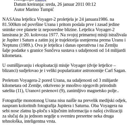
Datum kreiranja: sreda, 26 januar 2011 00:12
Autor
Marino Tumpić
NASAina letjelica Voyager-2 proletjela je 24 januara1986. na
81.500km od površine Urana i pritom poslala prve i zasad jedine
snimke ove planete iz neposredne blizine. Letjelica Voyager-2
lansirana je 20. kolovoza 1977. Na svojoj primarnoj misiji istraživala
je Jupiter i Saturn a zatim joj je trajektorija usmjerena prema Uranu i
Neptunu (1989.). Ova je letjelica i danas operativna i na Zemlju
šalje podatke s granice Sunčeva sustava s udaljenosti od 14 milijardi
kilometara.
U osmišljavanju i eksploataciji misije Voyager (dvije letjelice –
blizanci) sudjelovao je i veliki popularizator astronomije Carl Sagan.
Preletom Voyagera-2 pored Urana, na udaljenosti od 3 milijarde
kilometara od Zemlje, otkriveno je mnoštvo njegovih prirodnih
satelita (11), Uranovi prstenovi (9), zanimljivo magnetsko polje..
Fotografije monotonog Urana nisu naišle na prevelik medijski odjek,
naspram koloritnih fotografija Jupitera i Saturna. Oba Voyagera na
sebi nose zlatnu lp-ploču s ključnim informacija o našoj civilizaciji
za slučaj da ju jednom negdje u svemiru presretne neka druga
tehnološka, inteligentna vrsta.