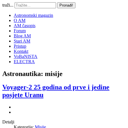
traži...
Pronađi!
Astronomski magazin
O AM
AM časopis
Forum
Blog AM
Stari AM
Pristup
Kontakt
VoBaNISTA
ELECTRA
Astronautika: misije
Voyager-2 25 godina od prve i jedine
posjete Uranu
Detalji
Kategorija:
Misije