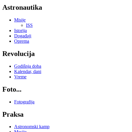
Astronautika
Misije
ISS
Istorija
Događaji
Oprema
Revolucija
Godišnja doba
Kalendar, dani
Vreme
Foto...
Fotografija
Praksa
Astronomski kamp
Mesije...