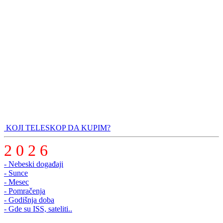
KOJI TELESKOP DA KUPIM?
2 0 2 6
- Nebeski događaji
- Sunce
- Mesec
- Pomračenja
- Godišnja doba
- Gde su ISS, sateliti..