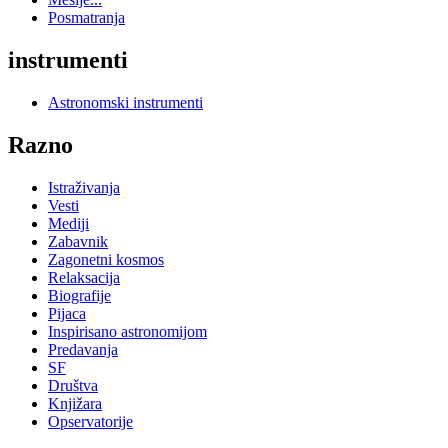
Posmatranja
instrumenti
Astronomski instrumenti
Razno
Istraživanja
Vesti
Mediji
Zabavnik
Zagonetni kosmos
Relaksacija
Biografije
Pijaca
Inspirisano astronomijom
Predavanja
SF
Društva
Knjižara
Opservatorije