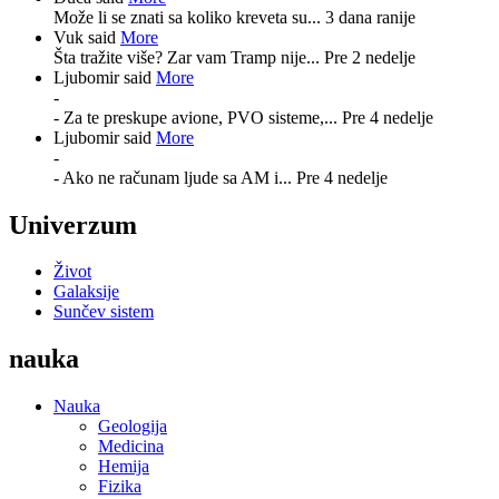
Može li se znati sa koliko kreveta su...
3 dana ranije
Vuk said
More
Šta tražite više? Zar vam Tramp nije...
Pre 2 nedelje
Ljubomir said
More
-
- Za te preskupe avione, PVO sisteme,...
Pre 4 nedelje
Ljubomir said
More
-
- Ako ne računam ljude sa AM i...
Pre 4 nedelje
Univerzum
Život
Galaksije
Sunčev sistem
nauka
Nauka
Geologija
Medicina
Hemija
Fizika