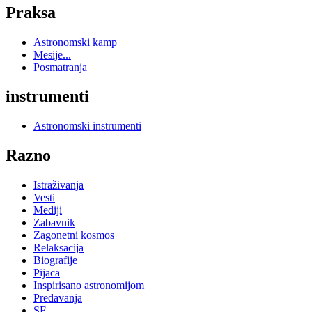
Praksa
Astronomski kamp
Mesije...
Posmatranja
instrumenti
Astronomski instrumenti
Razno
Istraživanja
Vesti
Mediji
Zabavnik
Zagonetni kosmos
Relaksacija
Biografije
Pijaca
Inspirisano astronomijom
Predavanja
SF