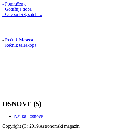
- Pomračenja
- Godišnja doba
- Gde su ISS, sateliti..
-
Rečnik Meseca
-
Rečnik teleskopa
OSNOVE (5)
Nauka - osnove
Copyright (C) 2019 Astronomski magazin