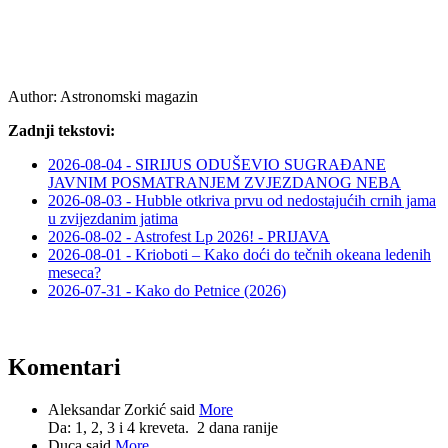
Author:
Astronomski magazin
Zadnji tekstovi:
2026-08-04 - SIRIJUS ODUŠEVIO SUGRAĐANE
JAVNIM POSMATRANJEM ZVJEZDANOG NEBA
2026-08-03 - Hubble otkriva prvu od nedostajućih crnih jama
u zvijezdanim jatima
2026-08-02 - Astrofest Lp 2026! - PRIJAVA
2026-08-01 - Krioboti – Kako doći do tečnih okeana ledenih
meseca?
2026-07-31 - Kako do Petnice (2026)
Komentari
Aleksandar Zorkić said
More
Da: 1, 2, 3 i 4 kreveta.
2 dana ranije
Duca said
More