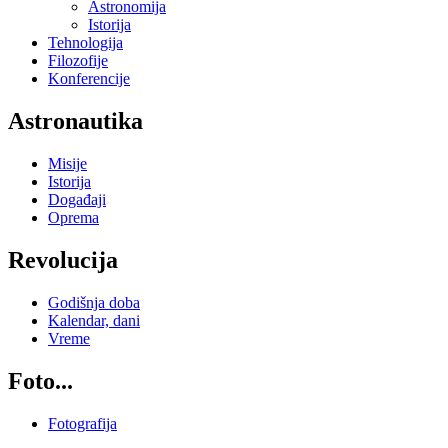
Astronomija
Istorija
Tehnologija
Filozofije
Konferencije
Astronautika
Misije
Istorija
Događaji
Oprema
Revolucija
Godišnja doba
Kalendar, dani
Vreme
Foto...
Fotografija