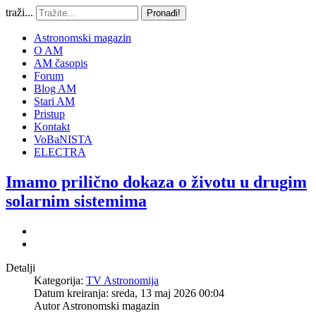
traži...
Pronađi!
Astronomski magazin
O AM
AM časopis
Forum
Blog AM
Stari AM
Pristup
Kontakt
VoBaNISTA
ELECTRA
Imamo prilično dokaza o životu u drugim
solarnim sistemima
Detalji
Kategorija:
TV Astronomija
Datum kreiranja: sreda, 13 maj 2026 00:04
Autor
Astronomski magazin