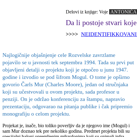
Delovi iz knjige:
Voje
ANTONIĆ
Da li postoje stvari koj
>>>>
NEIDENTIFIKKOVANI
Najlogičnije objašnjenje cele Rozvelske zavrzlame
pojavilo se u javnosti tek septembra 1994. Tada su prvi put
objavljeni detalji o projektu koji je otpočeo u junu 1947.
godine i izvodio se pod šifrom Mogul. O tome je opširno
govorio Čarls Mur (Charles Moore), jedan od stručnjaka
koji su učestvovali u ovom projektu, sada profesor u
penziji. On je održao konferenciju za štampu, napravio
prezentaciju, odgovarao na pitanja publike i čak pripremio
monografiju o celom projektu.
Projekat je, inače, bio toliko poverljiv da je njegovo ime (Mogul) i
sam Mur doznao tek pre nekoliko godina. Predmet projekta bili su
specijalni baloni opremljenim mikrofonima koji su snimali infra-