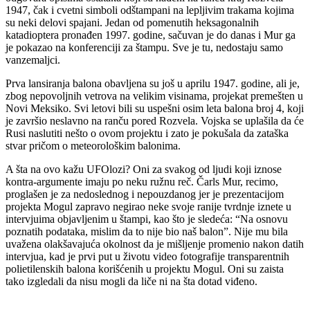
1947, čak i cvetni simboli odštampani na lepljivim trakama kojima
su neki delovi spajani. Jedan od pomenutih heksagonalnih
katadioptera pronađen 1997. godine, sačuvan je do danas i Mur ga
je pokazao na konferenciji za štampu. Sve je tu, nedostaju samo
vanzemaljci.
Prva lansiranja balona obavljena su još u aprilu 1947. godine, ali je,
zbog nepovoljnih vetrova na velikim visinama, projekat premešten u
Novi Meksiko. Svi letovi bili su uspešni osim leta balona broj 4, koji
je završio neslavno na ranču pored Rozvela. Vojska se uplašila da će
Rusi naslutiti nešto o ovom projektu i zato je pokušala da zataška
stvar pričom o meteorološkim balonima.
A šta na ovo kažu UFOlozi? Oni za svakog od ljudi koji iznose
kontra-argumente imaju po neku ružnu reč. Čarls Mur, recimo,
proglašen je za nedoslednog i nepouzdanog jer je prezentacijom
projekta Mogul zapravo negirao neke svoje ranije tvrdnje iznete u
intervjuima objavljenim u štampi, kao što je sledeća: “Na osnovu
poznatih podataka, mislim da to nije bio naš balon”. Nije mu bila
uvažena olakšavajuća okolnost da je mišljenje promenio nakon datih
intervjua, kad je prvi put u životu video fotografije transparentnih
polietilenskih balona korišćenih u projektu Mogul. Oni su zaista
tako izgledali da nisu mogli da liče ni na šta dotad viđeno.