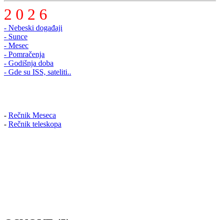
2 0 2 6
- Nebeski događaji
- Sunce
- Mesec
- Pomračenja
- Godišnja doba
- Gde su ISS, sateliti..
-
Rečnik Meseca
-
Rečnik teleskopa