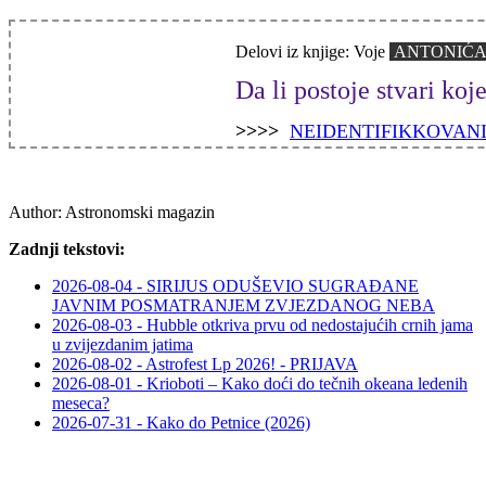
Delovi iz knjige:
Voje
ANTONIĆ
Da li postoje stvari koj
>>>>
NEIDENTIFIKKOVANI
Author:
Astronomski magazin
Zadnji tekstovi:
2026-08-04 - SIRIJUS ODUŠEVIO SUGRAĐANE
JAVNIM POSMATRANJEM ZVJEZDANOG NEBA
2026-08-03 - Hubble otkriva prvu od nedostajućih crnih jama
u zvijezdanim jatima
2026-08-02 - Astrofest Lp 2026! - PRIJAVA
2026-08-01 - Krioboti – Kako doći do tečnih okeana ledenih
meseca?
2026-07-31 - Kako do Petnice (2026)