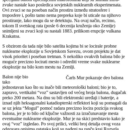
zvuke nastale kao posledica sovjetskih nuklearnih eksperimenata.
Ovi zvuci se na poseban način prostiru između stratosfere i
troposfere i, pošto tamo nema prepreka koje bi uticale na njihovo
prostiranje, lako mogu da se detektuju. Na ovaj način, recimo,
tokom II svetskog rata (posle 6 decenija kruženja oko Zemlje)
snimljeni su zvuci koji su nastali 1883. prilikom erupcije vulkana
Krakatoa.
S obzirom da tada nije bilo satelita kojima bi se locirale probne
nuklearne eksplozije u Sovjetskom Savezu, ovom projektu je dat
visok prioritet i poseban tretman. S nekoliko ovakvih balona bilo je
moguće precizno locirati mesto i odrediti vreme svake nuklearne
eksplozije na bilo kom mestu na Zemlji.
Balon nije bio
Čarls Mur pokazuje deo balona
tako
jednostavan kao što su inače bili meteorološki baloni; bio je to,
zapravo, vertikalni “voz” sastavljen od većeg broja balona, dugačak
preko 200 metara. Na dnu su bili elektronski uređaji i baterije, a
iznad njih heksagonalni katadiopterski reflektori koji su pomagali da
se uz jekta “Mogul” pomoć radara precizno locira pozicija svakog
balona, jer je to bilo od ključne važnosti za izračunavanje mesta
eventualne nuklearne eksplozije. Mur je na skici predstavio kako je
ovaj “voz” izgledao. Po svoj prilici, veliki broj detalja ovog voza
odgovara opisima ostataka koji su nađeni na ranču kraj Rozvela