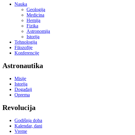
Nauka
Geologija
Medicina
Hemija
Fizika
Astronomija
Istorija
Tehnologija
Filozofije
Konferencije
Astronautika
Misije
Istorija
Događaji
Oprema
Revolucija
Godišnja doba
Kalendar, dani
Vreme