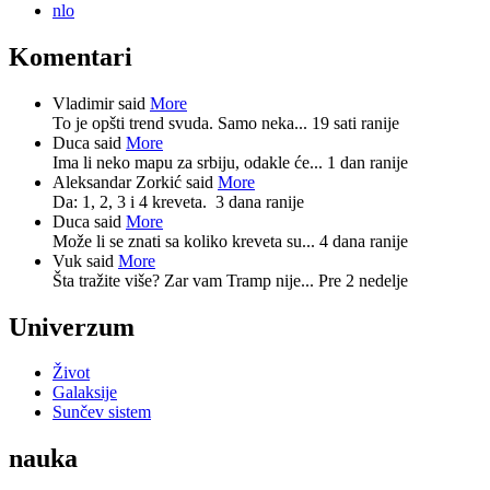
nlo
Komentari
Vladimir said
More
To je opšti trend svuda. Samo neka...
19 sati ranije
Duca said
More
Ima li neko mapu za srbiju, odakle će...
1 dan ranije
Aleksandar Zorkić said
More
Da: 1, 2, 3 i 4 kreveta.
3 dana ranije
Duca said
More
Može li se znati sa koliko kreveta su...
4 dana ranije
Vuk said
More
Šta tražite više? Zar vam Tramp nije...
Pre 2 nedelje
Univerzum
Život
Galaksije
Sunčev sistem
nauka