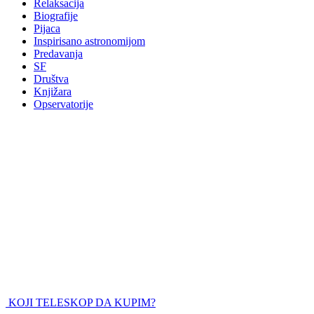
Relaksacija
Biografije
Pijaca
Inspirisano astronomijom
Predavanja
SF
Društva
Knjižara
Opservatorije
KOJI TELESKOP DA KUPIM?