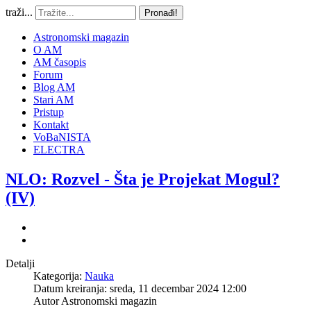
traži...
Pronađi!
Astronomski magazin
O AM
AM časopis
Forum
Blog AM
Stari AM
Pristup
Kontakt
VoBaNISTA
ELECTRA
NLO: Rozvel - Šta je Projekat Mogul?
(IV)
Detalji
Kategorija:
Nauka
Datum kreiranja: sreda, 11 decembar 2024 12:00
Autor
Astronomski magazin