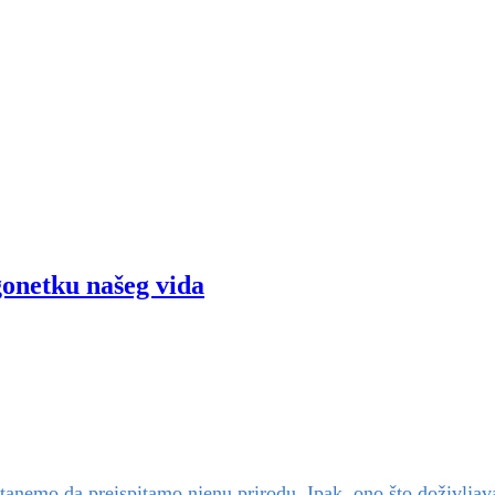
gonetku našeg vida
stanemo da preispitamo njenu prirodu. Ipak, ono što doživlja