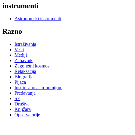
instrumenti
Astronomski instrumenti
Razno
Istraživanja
Vesti
Mediji
Zabavnik
Zagonetni kosmos
Relaksacija
Biografije
Pijaca
Inspirisano astronomijom
Predavanja
SF
Društva
Knjižara
Opservatorije