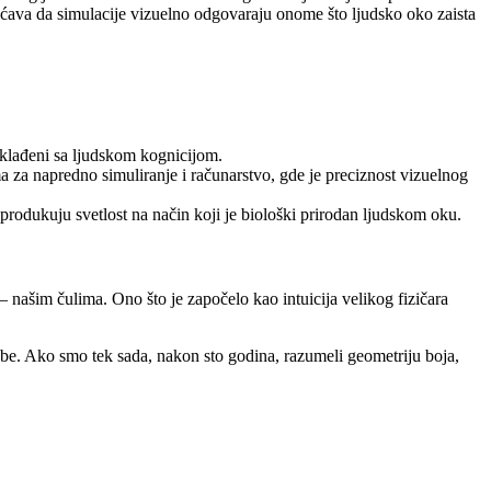
ćava da simulacije vizuelno odgovaraju onome što ljudsko oko zaista
klađeni sa ljudskom kognicijom.
a napredno simuliranje i računarstvo, gde je preciznost vizuelnog
eprodukuju svetlost na način koji je biološki prirodan ljudskom oku.
našim čulima. Ono što je započelo kao intuicija velikog fizičara
sebe. Ako smo tek sada, nakon sto godina, razumeli geometriju boja,