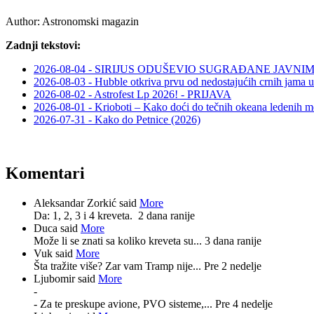
Author:
Astronomski magazin
Zadnji tekstovi:
2026-08-04 - SIRIJUS ODUŠEVIO SUGRAĐANE JAV
2026-08-03 - Hubble otkriva prvu od nedostajućih crnih jama u
2026-08-02 - Astrofest Lp 2026! - PRIJAVA
2026-08-01 - Krioboti – Kako doći do tečnih okeana ledenih m
2026-07-31 - Kako do Petnice (2026)
Komentari
Aleksandar Zorkić said
More
Da: 1, 2, 3 i 4 kreveta.
2 dana ranije
Duca said
More
Može li se znati sa koliko kreveta su...
3 dana ranije
Vuk said
More
Šta tražite više? Zar vam Tramp nije...
Pre 2 nedelje
Ljubomir said
More
-
- Za te preskupe avione, PVO sisteme,...
Pre 4 nedelje