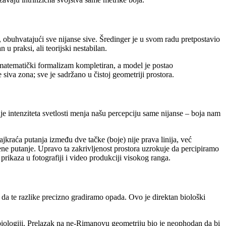
u, obuhvatajući sve nijanse sive. Šredinger je u svom radu pretpostavio
u praksi, ali teorijski nestabilan.
 matematički formalizam kompletiran, a model je postao
 siva zona; sve je sadržano u čistoj geometriji prostora.
 intenziteta svetlosti menja našu percepciju same nijanse – boja nam
kraća putanja između dve tačke (boje) nije prava linija, već
ljene putanje. Upravo ta zakrivljenost prostora uzrokuje da percipiramo
ikaza u fotografiji i video produkciji visokog ranga.
da te razlike precizno gradiramo opada. Ovo je direktan biološki
j biologiji. Prelazak na ne-Rimanovu geometriju bio je neophodan da bi