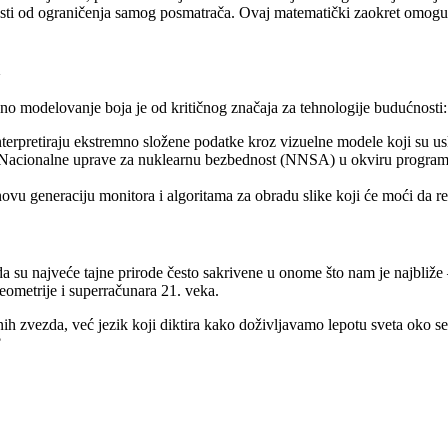
nosti od ograničenja samog posmatrača. Ovaj matematički zaokret omogu
a
cizno modelovanje boja je od kritičnog značaja za tehnologije budućnosti:
rpretiraju ekstremno složene podatke kroz vizuelne modele koji su us
 Nacionalne uprave za nuklearnu bezbednost (NNSA) u okviru programa z
novu generaciju monitora i algoritama za obradu slike koji će moći da r
u najveće tajne prirode često sakrivene u onome što nam je najbliže – 
ometrije i superračunara 21. veka.
nih zvezda, već jezik koji diktira kako doživljavamo lepotu sveta oko 
?