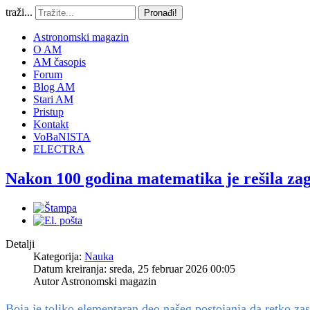
traži...
Pronađi!
Astronomski magazin
O AM
AM časopis
Forum
Blog AM
Stari AM
Pristup
Kontakt
VoBaNISTA
ELECTRA
Nakon 100 godina matematika je rešila za
Detalji
Kategorija:
Nauka
Datum kreiranja: sreda, 25 februar 2026 00:05
Autor
Astronomski magazin
Boja je toliko elementaran deo našeg postojanja da retko za