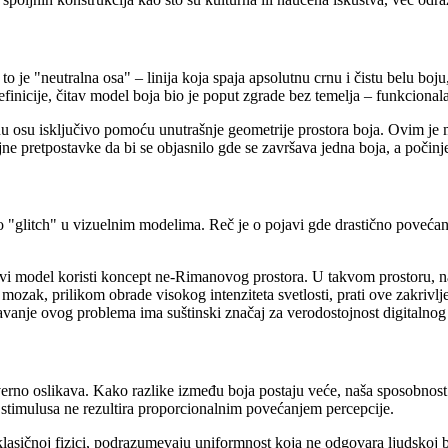
o je "neutralna osa" – linija koja spaja apsolutnu crnu i čistu belu boj
finicije, čitav model boja bio je poput zgrade bez temelja – funkcionalan 
lnu osu isključivo pomoću unutrašnje geometrije prostora boja. Ovim je
jne pretpostavke da bi se objasnilo gde se završava jedna boja, a počinje
glitch" u vizuelnim modelima. Reč je o pojavi gde drastično povećanje
vi model koristi koncept ne-Rimanovog prostora. U takvom prostoru, naj
š mozak, prilikom obrade visokog intenziteta svetlosti, prati ove zakriv
anje ovog problema ima suštinski značaj za verodostojnost digitalnog pr
verno oslikava. Kako razlike između boja postaju veće, naša sposobnost 
stimulusa ne rezultira proporcionalnim povećanjem percepcije.
 i klasičnoj fizici, podrazumevaju uniformnost koja ne odgovara ljudsko