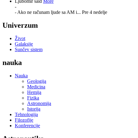
Ljubomir said
More
-
- Ako ne računam ljude sa AM i...
Pre 4 nedelje
Univerzum
Život
Galaksije
Sunčev sistem
nauka
Nauka
Geologija
Medicina
Hemija
Fizika
Astronomija
Istorija
Tehnologija
Filozofije
Konferencije