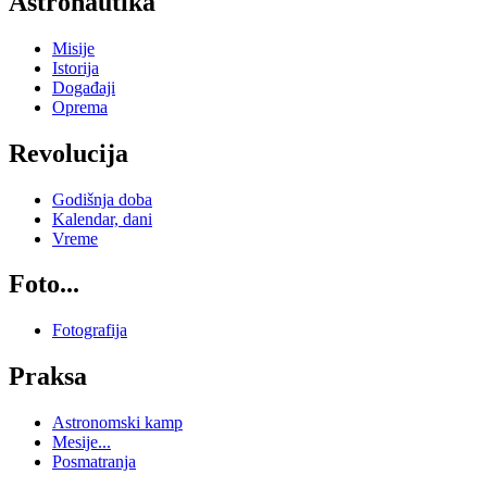
Astronautika
Misije
Istorija
Događaji
Oprema
Revolucija
Godišnja doba
Kalendar, dani
Vreme
Foto...
Fotografija
Praksa
Astronomski kamp
Mesije...
Posmatranja