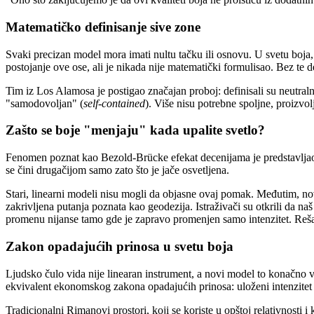
Matematičko definisanje sive zone
Svaki precizan model mora imati nultu tačku ili osnovu. U svetu boja, t
postojanje ove ose, ali je nikada nije matematički formulisao. Bez te de
Tim iz Los Alamosa je postigao značajan proboj: definisali su neutra
"samodovoljan" (
self-contained
). Više nisu potrebne spoljne, proizvol
Zašto se boje "menjaju" kada upalite svetlo?
Fenomen poznat kao Bezold-Brücke efekat decenijama je predstavljao "
se čini drugačijom samo zato što je jače osvetljena.
Stari, linearni modeli nisu mogli da objasne ovaj pomak. Međutim, no
zakrivljena putanja poznata kao geodezija. Istraživači su otkrili da na
promenu nijanse tamo gde je zapravo promenjen samo intenzitet. Rešav
Zakon opadajućih prinosa u svetu boja
Ljudsko čulo vida nije linearan instrument, a novi model to konačno 
ekvivalent ekonomskog zakona opadajućih prinosa: uloženi intenzitet 
Tradicionalni Rimanovi prostori, koji se koriste u opštoj relativnosti