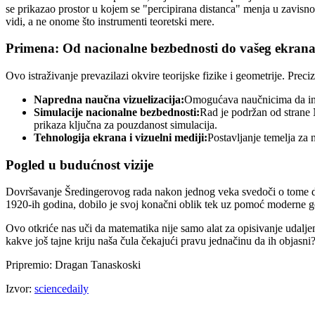
se prikazao prostor u kojem se "percipirana distanca" menja u zavis
vidi, a ne onome što instrumenti teoretski mere.
Primena: Od nacionalne bezbednosti do vašeg ekran
Ovo istraživanje prevazilazi okvire teorijske fizike i geometrije. Pre
Napredna naučna vizuelizacija:
Omogućava naučnicima da inte
Simulacije nacionalne bezbednosti:
Rad je podržan od strane
prikaza ključna za pouzdanost simulacija.
Tehnologija ekrana i vizuelni mediji:
Postavljanje temelja za 
Pogled u budućnost vizije
Dovršavanje Šredingerovog rada nakon jednog veka svedoči o tome da s
1920-ih godina, dobilo je svoj konačni oblik tek uz pomoć moderne ge
Ovo otkriće nas uči da matematika nije samo alat za opisivanje udalje
kakve još tajne kriju naša čula čekajući pravu jednačinu da ih objasni
Pripremio: Dragan Tanaskoski
Izvor:
sciencedaily