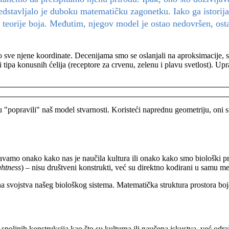
stavljalo je duboku matematičku zagonetku. Iako ga istorija 
 teorije boja. Međutim, njegov model je ostao nedovršen, os
ao sve njene koordinate. Decenijama smo se oslanjali na aproksimacije, s
tri tipa konusnih ćelija (receptore za crvenu, zelenu i plavu svetlost). 
popravili" naš model stvarnosti. Koristeći naprednu geometriju, oni su
ivljavamo onako kako nas je naučila kultura ili onako kako smo biološki 
ghtness
) – nisu društveni konstrukti, već su direktno kodirani u samu me
na svojstva našeg biološkog sistema. Matematička struktura prostora boj
 spoljnih konstrukcija kao što su kulturna ili naučena iskustva, već odr