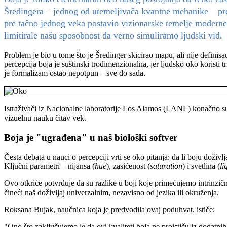
Šredingera – jednog od utemeljivača kvantne mehanike – pred
pre tačno jednog veka postavio vizionarske temelje moderne
limitirale našu sposobnost da verno simuliramo ljudski vid.
Problem je bio u tome što je Šredinger skicirao mapu, ali nije definis
percepcija boja je suštinski trodimenzionalna, jer ljudsko oko koristi 
je formalizam ostao nepotpun – sve do sada.
Istraživači iz Nacionalne laboratorije Los Alamos (LANL) konačno su "
vizuelnu nauku čitav vek.
Boja je "ugrađena" u naš biološki softver
Česta debata u nauci o percepciji vrti se oko pitanja: da li boju dož
Ključni parametri – nijansa (
hue
), zasićenost (
saturation
) i svetlina (
li
Ovo otkriće potvrđuje da su razlike u boji koje primećujemo intrinzič
čineći naš doživljaj univerzalnim, nezavisno od jezika ili okruženja.
Roksana Bujak, naučnica koja je predvodila ovaj poduhvat, ističe:
"Ono što zaključujemo je da ovi kvaliteti boja ne proističu iz dodatnih