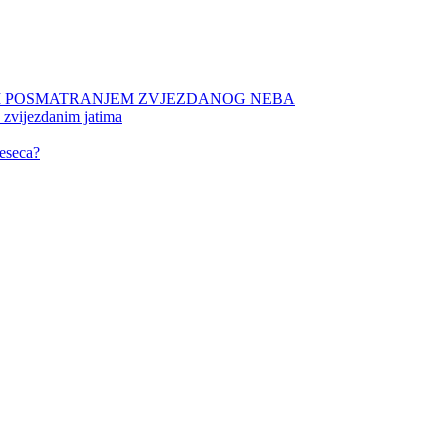
NIM POSMATRANJEM ZVJEZDANOG NEBA
 zvijezdanim jatima
eseca?