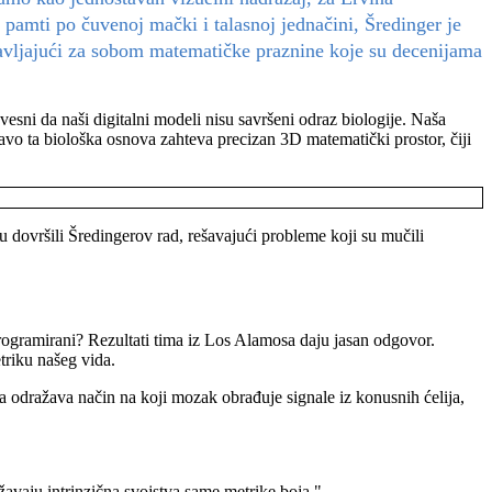
pamti po čuvenoj mački i talasnoj jednačini, Šredinger je
tavljajući za sobom matematičke praznine koje su decenijama
vesni da naši digitalni modeli nisu savršeni odraz biologije. Naša
Upravo ta biološka osnova zahteva precizan 3D matematički prostor, čiji
 dovršili Šredingerov rad, rešavajući probleme koji su mučili
programirani? Rezultati tima iz Los Alamosa daju jasan odgovor.
triku našeg vida.
a odražava način na koji mozak obrađuje signale iz konusnih ćelija,
ažavaju intrinzična svojstva same metrike boja."