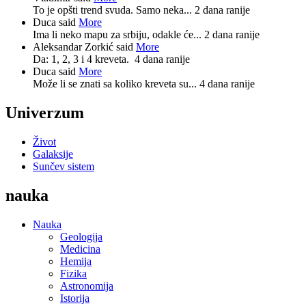
To je opšti trend svuda. Samo neka...
2 dana ranije
Duca said
More
Ima li neko mapu za srbiju, odakle će...
2 dana ranije
Aleksandar Zorkić said
More
Da: 1, 2, 3 i 4 kreveta.
4 dana ranije
Duca said
More
Može li se znati sa koliko kreveta su...
4 dana ranije
Univerzum
Život
Galaksije
Sunčev sistem
nauka
Nauka
Geologija
Medicina
Hemija
Fizika
Astronomija
Istorija