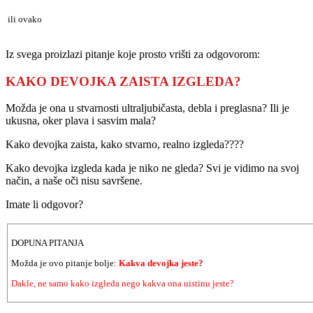
ili ovako
Iz svega proizlazi pitanje koje prosto vrišti za odgovorom:
KAKO DEVOJKA ZAISTA IZGLEDA?
Možda je ona u stvarnosti ultraljubičasta, debla i preglasna? Ili je
ukusna, oker plava i sasvim mala?
Kako devojka zaista, kako stvarno, realno izgleda????
Kako devojka izgleda kada je niko ne gleda? Svi je vidimo na svoj
način, a naše oči nisu savršene.
Imate li odgovor?
DOPUNA PITANJA
Možda je ovo pitanje bolje:
Kakva devojka jeste?
Dakle, ne samo kako izgleda nego kakva ona uistinu jeste?