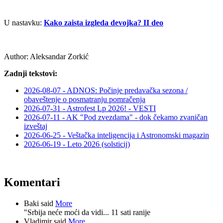
U nastavku:
Kako zaista izgleda devojka? II deo
Author:
Aleksandar Zorkić
Zadnji tekstovi:
2026-08-07 - ADNOS: Počinje predavačka sezona /
obaveštenje o posmatranju pomračenja
2026-07-31 - Astrofest Lp 2026! - VESTI
2026-07-11 - AK "Pod zvezdama" - dok čekamo zvaničan
izveštaj
2026-06-25 - Veštačka inteligencija i Astronomski magazin
2026-06-19 - Leto 2026 (solsticij)
Komentari
Baki said
More
"Srbija neće moći da vidi...
11 sati ranije
Vladimir said
More