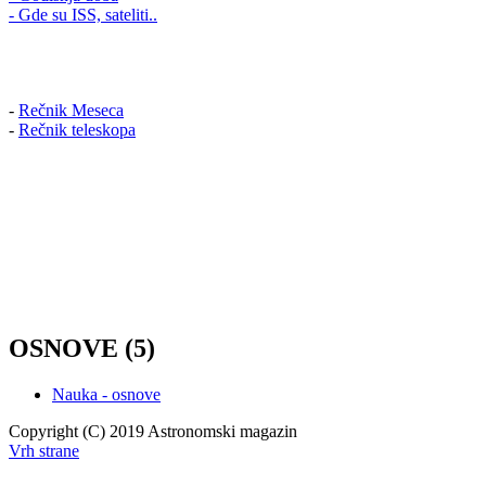
- Gde su ISS, sateliti..
-
Rečnik Meseca
-
Rečnik teleskopa
OSNOVE (5)
Nauka - osnove
Copyright (C) 2019 Astronomski magazin
Vrh strane