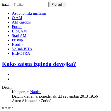
traži...
Pronađi!
Astronomski magazin
O AM
AM časopis
Forum
Blog AM
Stari AM
Pristup
Kontakt
VoBaNISTA
ELECTRA
Kako zaista izgleda devojka?
Detalji
Kategorija:
Nauka
Datum kreiranja: ponedeljak, 23 septembar 2013 19:56
Autor
Aleksandar Zorkić
18.08.2022.