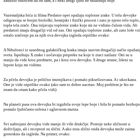
zadužio otkrićem da on sam, a i neki drugi ljudi ne razaznaju boje.
Vazemaljska bića iz filma Predator opet opažaju toplotne zrake. U telu devojke
odigravaju se brojni biološki, hemijski i fizički procesi i zato je njeno telo toplo,
topla tela zrače. Ona isijavaju toplotne zrake koje mi ne vidimo čulom vida. Ali
predatori imaju drugačiji vid od nas. Oni opažaju toplotne zrake, ali zato loše vi
ostalo zračenje pa za njih ova devojka izgleda otprilike ovako:
A Nibulonci iz susednog galaktičkog kraka imaju sasvim drugačiji način opažan
sveta. Ispuštaju X zrake i uočavaju prepreke na koje ti zraci nailaze. Oni su u
stanju da vide kroz predmete, pa i kroz ovu devojku. S druge strane, lišeni su
lepote koju mi vidimo.
Za pčelu devojka je prilično mutnjikava i pomalo pikselizovana. A i ukockana.
One je vide otprilike ovako (ako sam to dobro nacrtao. Moj problem je što ne
znam da crtam kako pčela vidi):
Na planeti pasa ova devojka bi izgubila svoje lepe boje i bila bi pomalo bezbojn
pomalo ljubičasto-zelena i uglavnom mutna.
Svi nabrojani devojku vide manje ili više drukčije. Postoje neke sličnosti u
doživljaju, ali i receptori su slični. A ako nisu slični onda devojka može zaista
groteskno da izgleda. Na primer, ovako: