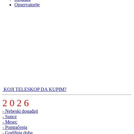
Opservatorije
KOJI TELESKOP DA KUPIM?
2 0 2 6
- Nebeski događaji
- Sunce
- Mesec
- Pomračenja
- Godišnja doba