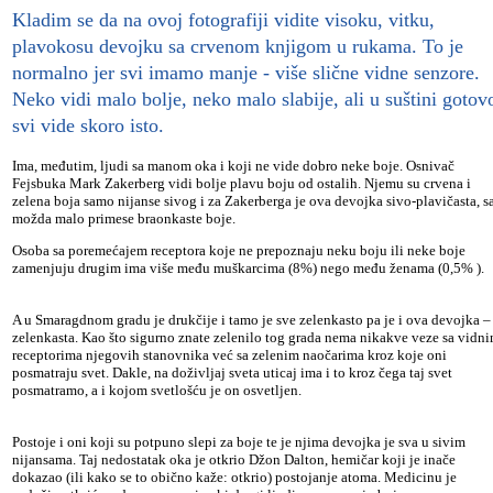
Kladim se da na ovoj fotografiji vidite visoku, vitku,
plavokosu devojku sa crvenom knjigom u rukama. To je
normalno jer svi imamo manje - više slične vidne senzore.
Neko vidi malo bolje, neko malo slabije, ali u suštini gotov
svi vide skoro isto.
Ima, međutim, ljudi sa manom oka i koji ne vide dobro neke boje. Osnivač
Fejsbuka Mark Zakerberg vidi bolje plavu boju od ostalih. Njemu su crvena i
zelena boja samo nijanse sivog i za Zakerberga je ova devojka sivo-plavičasta, s
možda malo primese braonkaste boje.
Osoba sa poremećajem receptora koje ne prepoznaju neku boju ili neke boje
zamenjuju drugim ima više među muškarcima (8%) nego među ženama (0,5% ).
A u Smaragdnom gradu je drukčije i tamo je sve zelenkasto pa je i ova devojka –
zelenkasta. Kao što sigurno znate zelenilo tog grada nema nikakve veze sa vidn
receptorima njegovih stanovnika već sa zelenim naočarima kroz koje oni
posmatraju svet. Dakle, na doživljaj sveta uticaj ima i to kroz čega taj svet
posmatramo, a i kojom svetlošću je on osvetljen.
Postoje i oni koji su potpuno slepi za boje te je njima devojka je sva u sivim
nijansama. Taj nedostatak oka je otkrio Džon Dalton, hemičar koji je inače
dokazao (ili kako se to obično kaže: otkrio) postojanje atoma. Medicinu je