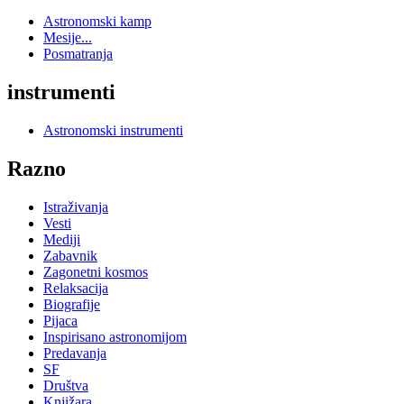
Astronomski kamp
Mesije...
Posmatranja
instrumenti
Astronomski instrumenti
Razno
Istraživanja
Vesti
Mediji
Zabavnik
Zagonetni kosmos
Relaksacija
Biografije
Pijaca
Inspirisano astronomijom
Predavanja
SF
Društva
Knjižara