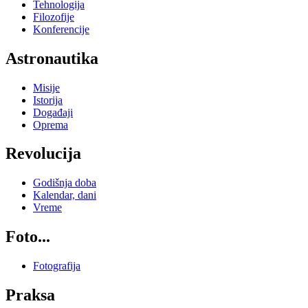
Tehnologija
Filozofije
Konferencije
Astronautika
Misije
Istorija
Događaji
Oprema
Revolucija
Godišnja doba
Kalendar, dani
Vreme
Foto...
Fotografija
Praksa